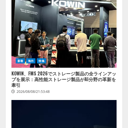
FIFAワールドカップを見終えてDAZNを解約
しようとしたら、「一時停止」のほうが便
利だった話
3
2026/07/24/07:55:19
ソフトバンク回線解約後、My SoftBankに
ログインできなくても「新トクするサポー
ト」のiPhoneを店頭返却できた話
4
2026/07/19/20:01:47
新着
海外
特集
KOWIN、FMS 2026でストレージ製品の全ラインアッ
プを展示：高性能ストレージ製品がAI分野の革新を
牽引
2026/08/08/21:53:48