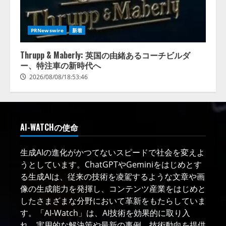
PRNewswire
新着
Thrupp & Maberly: 英国の由緒あるコーチビルダ
ー、特注車の新時代へ
2026/08/08/18:53:46
AI-WATCHの使命
生成AIの進化がかつてないスピードで社会を変えよ
うとしています。ChatGPTやGeminiをはじめとす
る生成AIは、従来の技術を凌駕するような文章や画
像の生成能力を発揮し、コンテンツ産業をはじめと
したさまざまな分野において革新をもたらしていま
す。「AI-Watch」は、AI技術を効果的に取り入
れ、実用的な解決策や最新の事例、技術動向を提供