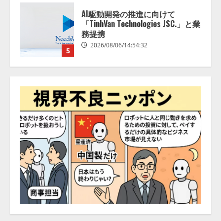
【開催報告】次世代AIプラットフ
ォーム「TAIZA」および新サービ
スに関する記者発表会を開催
2026/08/07/17:53:45
1
lmessage、MCP接続機能を強化
し、AIから設定操作できる機能を
拡充
2026/08/07/13:53:50
2
【2026年企業のAI導入・活用に関
する調査】AIを組織として導入で
きている企業は26.8％。AI導入企
業の68.0％が、自社でのAI導入・
活用は「上手くいっている」と回
3
答
2026/08/07/13:53:50
ナレッジワーク、AIエンジニア油
井 誠（@myui）が入社。「セール
スAIエージェントOS」「営業領域