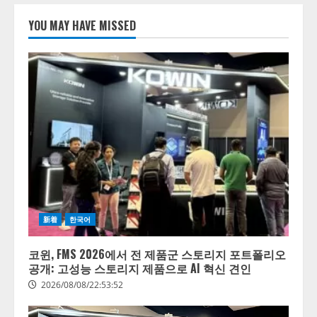
の業界特化LLM」の開発とAI研究
YOU MAY HAVE MISSED
開発をリード
4
2026/08/07/10:54:31
新着
한국어
코윈, FMS 2026에서 전 제품군 스토리지 포트폴리오
공개: 고성능 스토리지 제품으로 AI 혁신 견인
2026/08/08/22:53:52