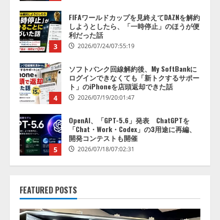
ソフトバンク回線解約後、My SoftBankに
ログインできなくても「新トクするサポー
ト」のiPhoneを店頭返却できた話
4
2026/07/19/20:01:47
OpenAI、「GPT-5.6」発表 ChatGPTを
「Chat・Work・Codex」の3用途に再編、
開発コンテストも開催
5
2026/07/18/07:02:31
日本初！日本通信の新ブランド「blue
mobile」料金・コース・プランを完全予測
2026/07/30/07:41:23
1
世界初！0円で超薄型・タッチパッド・バ
ッテリー搭載キーボードPCを完全自作
FEATURED POSTS
2026/07/28/20:32:02
2