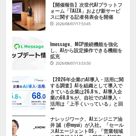
【開催報告】次世代AIプラットフ
ォーム「TAIZA」および新サービ
スに関する記者発表会を開催
2026/08/07/17:53:45
lmessage、MCP接続機能を強化
し、AIから設定操作できる機能を
拡充
lmessage、MCP接続機能を強化
2026/08/07/13:53:50
し、AIから設定操作できる機能を
拡充
【2026年企業のAI導入・活用に関
2026/08/07/13:53:50
2
する調査】AIを組織として導入で
きている企業は26.8％。AI導入企
【2026年企業のAI導入・活用に関
業の68.0％が、自社でのAI導入・
する調査】AIを組織として導入で
活用は「上手くいっている」と回
きている企業は26.8％。AI導入企
答
業の68.0％が、自社でのAI導入・
2026/08/07/13:53:50
ナレッジワーク、AIエンジニア油
活用は「上手くいっている」と回
3
井 誠（@myui）が入社。「セール
答
スAIエージェントOS」「営業領域
2026/08/07/13:53:50