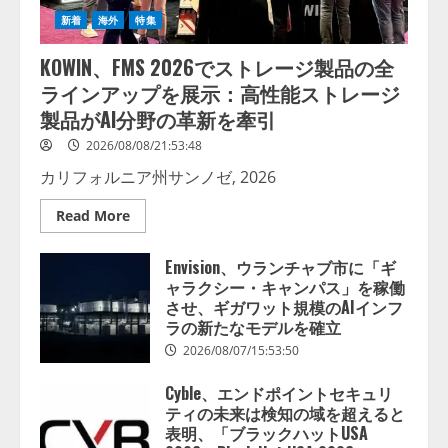
新着
海外
特集
KOWIN、FMS 2026でストレージ製品の全
ラインアップを展示：高性能ストレージ
製品がAI分野の革新を牽引
2026/08/08/21:53:48
カリフォルニア州サンノゼ, 2026
Read
Read More
more
about
KOWIN、
Envision、ウランチャブ市に「ギ
FMS
ャラクシー・キャンパス」を稼働
2026
で
させ、ギガワット規模のAIインフ
ス
ラの新たなモデルを確立
ト
レ
2026/08/07/15:53:50
ー
ジ
製
Cyble、エンドポイントセキュリ
品
の
ティの未来は検知の域を超えると
全
表明、「ブラックハットUSA
ラ