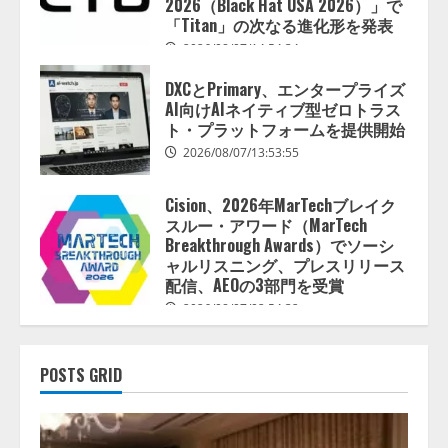
2026（Black Hat USA 2026）」で
イ
ン
「Titan」の次なる進化形を発表
ア
ッ
2026/08/07/14:54:34
プ
を
DXCとPrimary、エンタープライズ
展
示：
AI向けAIネイティブ型ゼロトラス
高
ト・プラットフォームを提供開始
性
能
2026/08/07/13:53:55
ス
ト
レ
ー
Cision、2026年MarTechブレイク
ジ
スルー・アワード（MarTech
製
品
Breakthrough Awards）でソーシ
が
ャルリスニング、プレスリリース
AI
配信、AEOの3部門を受賞
分
野
2026/08/07/02:54:32
の
革
新
を
牽
POSTS GRID
引