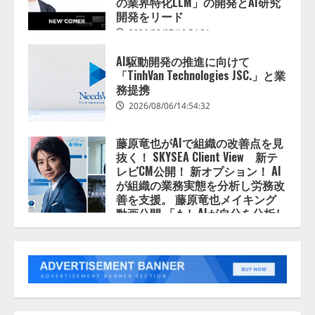
ナレッジワーク、AIエンジニア油
の業界特化LLM」の開発とAI研究
井 誠（@myui）が入社。「セール
開発をリード
スAIエージェントOS」「営業領域
2026/08/07/10:54:31
の業界特化LLM」の開発とAI研究
開発をリード
AI駆動開発の推進に向けて
4
「TinhVan Technologies JSC.」と業
2026/08/07/10:54:31
務提携
AI駆動開発の推進に向けて
2026/08/06/14:54:32
「TinhVan Technologies JSC.」と業
務提携
藤原竜也がAIで組織の改善点を見
2026/08/06/14:54:32
5
抜く！ SKYSEA Client View 新テ
レビCM公開！ 新オプション！ AI
が組織の業務実態を分析し労務改
【開催報告】次世代AIプラットフ
善を支援。 藤原竜也メイキング
ォーム「TAIZA」および新サービ
動画公開 「もしAIが自分を分析し
スに関する記者発表会を開催
たら、すぐ休めと言われる自信が
2026/08/07/17:53:45
ある」「昨年の夏はカブトムシを
1
捕まえたり、虫と戦ったり…」
2026/08/06/14:54:31
lmessage、MCP接続機能を強化
し、AIから設定操作できる機能を
拡充