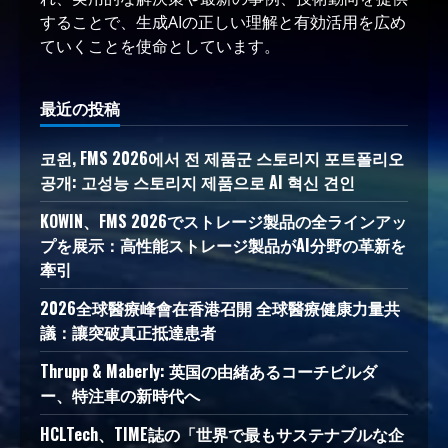
することで、生成AIの正しい理解と有効活用を広め
ていくことを使命としています。
最近の投稿
코윈, FMS 2026에서 전 제품군 스토리지 포트폴리오
공개: 고성능 스토리지 제품으로 AI 혁신 견인
KOWIN、FMS 2026でストレージ製品の全ラインアッ
プを展示：高性能ストレージ製品がAI分野の革新を
牽引
2026全球醫療峰會在香港召開 全球醫療健康力量共
議：讓突破真正抵達患者
Thrupp & Maberly: 英国の由緒あるコーチビルダ
ー、特注車の新時代へ
HCLTech、TIME誌の「世界で最もサステナブルな企