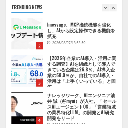
2026/08/07/13:53:50
TRENDING NEWS
2
【2026年企業のAI導入・活用に関
する調査】AIを組織として導入で
きている企業は26.8％。AI導入企
業の68.0％が、自社でのAI導入・
活用は「上手くいっている」と回
3
答
2026/08/07/13:53:50
ナレッジワーク、AIエンジニア油
井 誠（@myui）が入社。「セール
スAIエージェントOS」「営業領域
の業界特化LLM」の開発とAI研究
開発をリード
4
2026/08/07/10:54:31
AI駆動開発の推進に向けて
「TinhVan Technologies JSC.」と業
務提携
2026/08/06/14:54:32
5