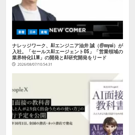
新着
日本
速報
ナレッジワーク、AIエンジニア油井 誠（@myui）が
入社。「セールスAIエージェントOS」「営業領域の
業界特化LLM」の開発とAI研究開発をリード
2026/08/07/10:54:31