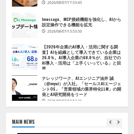
2026/08/07/17:53:45
lmessage、MCP接続機能を強化し、AIから
設定操作できる機能を拡充
2026/08/07/13:53:50
【2026年企業のAI導入・活用に関する調
査】AIを組織として導入できている企業は
26.8％。AI導入企業の68.0％が、自社での
世界初！0円で超薄型・タッチパッド・バ
AI導入・活用は「上手くいっている」と回
ッテリー搭載キーボードPCを完全自作
答
2026/07/28/20:32:02
2026/08/07/13:53:50
2
ナレッジワーク、AIエンジニア油井 誠
（@myui）が入社。「セールスAIエージェ
ントOS」「営業領域の業界特化LLM」の開
FIFAワールドカップを見終えてDAZNを解約
発とAI研究開発をリード
しようとしたら、「一時停止」のほうが便
利だった話
2026/08/07/10:54:31
3
2026/07/24/07:55:19
MAIN NEWS
ソフトバンク回線解約後、My SoftBankに
ログインできなくても「新トクするサポー
ト」のiPhoneを店頭返却できた話