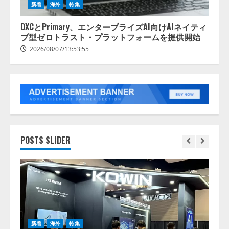
新着
海外
特集
DXCとPrimary、エンタープライズAI向けAIネイティ
ブ型ゼロトラスト・プラットフォームを提供開始
2026/08/07/13:53:55
POSTS SLIDER
ル
新
gh
E
新着
海外
特集