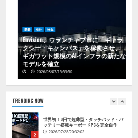
4
2026/07/19/20:01:47
OpenAI、「GPT-5.6」発表 ChatGPTを
「Chat・Work・Codex」の3用途に再編、
開発コンテストも開催
新着
海外
特集
Envision、ウランチャブ市に「ギャラ
5
2026/07/18/07:02:31
の
クシー・キャンパス」を稼働させ、
ギガワット規模のAIインフラの新たな
日本初！日本通信の新ブランド「blue
mobile」料金・コース・プランを完全予測
モデルを確立
2026/07/30/07:41:23
1
2026/08/07/15:53:50
世界初！0円で超薄型・タッチパッド・バ
ッテリー搭載キーボードPCを完全自作
2026/07/28/20:32:02
TRENDING NOW
2
FIFAワールドカップを見終えてDAZNを解約
しようとしたら、「一時停止」のほうが便
利だった話
3
2026/07/24/07:55:19