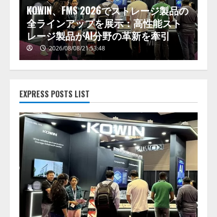
、
KOWIN、FMS 2026でストレージ製品の
ク
を
全ラインアップを展示：高性能スト
ギ
レージ製品がAI分野の革新を牽引
モ
2026/08/08/21:53:48
EXPRESS POSTS LIST