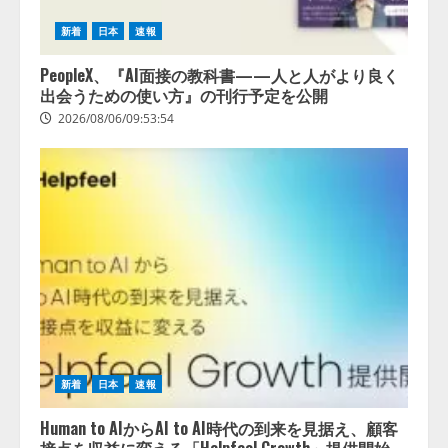
新着
日本
速報
PeopleX、『AI面接の教科書——人と人がより良く
出会うための使い方』の刊行予定を公開
2026/08/06/09:53:54
新着
日本
速報
Human to AIからAI to AI時代の到来を見据え、顧客