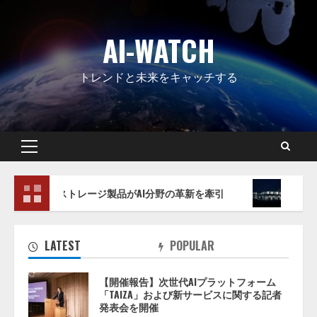
Skip
to
AI-WATCH
content
トレンドと未来をキャッチする
Primary
Menu
レージ製品がAI分野の革新を牽引
Envision、ウランチ
LATEST
POPULAR
【開催報告】次世代AIプラットフォーム
「TAIZA」および新サービスに関する記者
発表会を開催