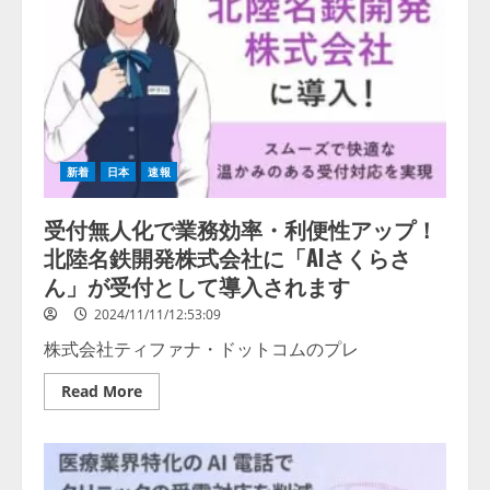
ス
で
建
て
た
顧
客
の
AI
ク
ロ
新着
日本
速報
ー
ン
が
受付無人化で業務効率・利便性アップ！
住
宅
北陸名鉄開発株式会社に「AIさくらさ
購
入
ん」が受付として導入されます
の
お
2024/11/11/12:53:09
悩
み
株式会社ティファナ・ドットコムのプレ
を
解
決
Read
Read More
チ
more
ャ
about
ッ
受
ト
付
で
無
気
人
軽