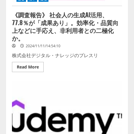
RAG
化
精
サ
度
ー
《調査報告》 社会人の生成AI活用、
向
ビ
上
ス
77.8％が「成果あり」。効率化・品質向
ま
「eas」
で
が
上などに手応え、非利用者との二極化
を
サ
実
ー
か。
現
ビ
～」
ス
2024/11/11/14:54:10
ア
ッ
株式会社デジタル・ナレッジのプレスリ
プ
デ
ー
Read
Read More
ト
more
AI-
about
OCR
《調
の
査
適
報
用
告》
範
社
囲
会
が
人
拡
の
大
生
し
成
人
AI
に
活
よ
用、
る
77.8％