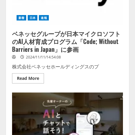
判
が
断
「成
が
果
必
あ
新着
日本
速報
要
り」。
だ
効
っ
率
た
ベネッセグループが日本マイクロソフト
化・
非
品
のAI人材育成プログラム「Code; Without
定
質
型
向
Barriers in Japan」に参画
帳
上
票
な
も
2024/11/11/14:54:08
ど
AI-
に
OCR
株式会社ベネッセホールディングスのプ
手
で
応
デ
え、
ー
Read
Read More
非
タ
more
利
化
about
用
が
ベ
者
可
ネ
と
能
ッ
の
に
セ
二
グ
極
ル
化
ー
か。
プ
が
日
本