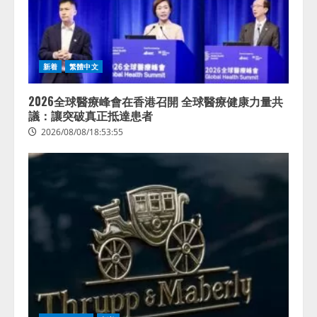
3
答
2026/08/07/13:53:50
ナレッジワーク、AIエンジニア油
井 誠（@myui）が入社。「セール
スAIエージェントOS」「営業領域
新着
繁體中文
の業界特化LLM」の開発とAI研究
開発をリード
4
2026全球醫療峰會在香港召開 全球醫療健康力量共
2026/08/07/10:54:31
議：讓突破真正抵達患者
2026/08/08/18:53:55