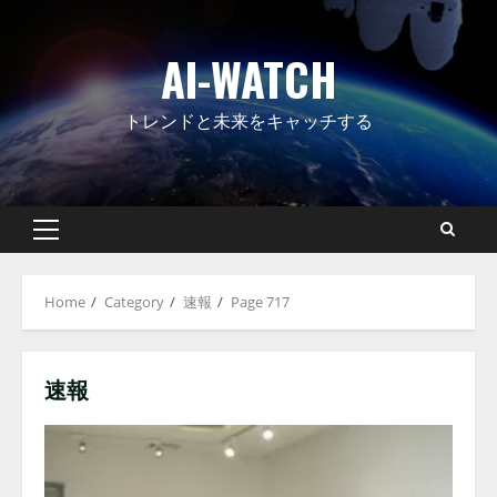
Skip
to
AI-WATCH
content
トレンドと未来をキャッチする
Primary
Menu
Home
Category
速報
Page 717
速報