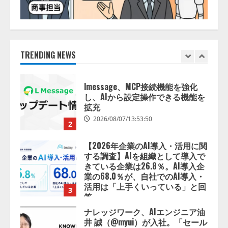
ン
ジ
ェ
lmessage、MCP接続機能を強化
リ
し、AIから設定操作できる機能を
ス
ト
拡充
に
TRENDING NEWS
就
2026/08/07/13:53:50
2
任
【2026年企業のAI導入・活用に関
する調査】AIを組織として導入で
きている企業は26.8％。AI導入企
業の68.0％が、自社でのAI導入・
活用は「上手くいっている」と回
3
答
2026/08/07/13:53:50
ナレッジワーク、AIエンジニア油
井 誠（@myui）が入社。「セール
スAIエージェントOS」「営業領域
の業界特化LLM」の開発とAI研究
開発をリード
4
2026/08/07/10:54:31
AI駆動開発の推進に向けて