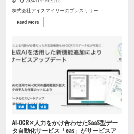
2024/11/11/16:53:06
版
を
株式会社アイスマイリーのプレスリリー
リ
リ
ー
Read
Read More
ス
more
about
【12/3
開
催
ウ
ェ
ビ
ナ
ー】
「生
成
AI
時
代
の
デ
ー
タ
活
新着
日本
速報
用
ウ
ェ
AI-OCR✕人力をかけ合わせたSaaS型デー
ビ
ナ
タ自動化サービス「eas」がサービスア
ー