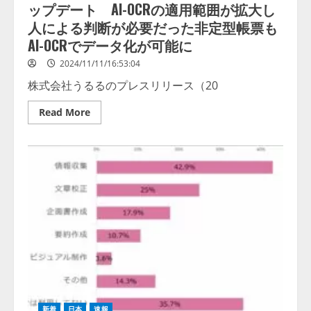
～
ップデート AI-OCRの適用範囲が拡大し
デ
ー
人による判断が必要だった非定型帳票も
タ
を
AI-OCRでデータ化が可能に
価
値
2024/11/11/16:53:04
に
変
株式会社うるるのプレスリリース（20
え
る！
誰
Read
Read More
も
more
が
about
実
AI-
践
OCR✕
で
人
き
力
る
を
AI
か
活
け
用
合
で
わ
定
せ
性
た
デ
SaaS
ー
型
タ
デ
分
ー
析
タ
か
自
ら
動
新着
日本
速報