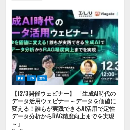
目
about
指
ド
す
リ
プ
コ
ロ
ム、
グ
ゲ
ラ
ー
ム
ム
「Red
開
Bull
発
Basement
者
2024」
向
ジ
け
ャ
AI
パ
SaaS
ン・
プ
フ
ラ
ァ
ッ
イ
ト
ナ
新着
日本
速報
フ
ル
ォ
ー
【12/3開催ウェビナー】 「生成AI時代の
ム
「ai
データ活用ウェビナー～データを価値に
and（ア
イ
変える！誰もが実践できるAI活用で定性
ア
ン
データ分析からRAG精度向上までを実現
ド）」
の
～」
正
式