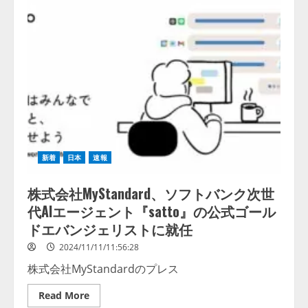
ク
と
リ
し
ニ
て
ッ
導
ク
入
の
さ
受
れ
電
ま
対
す
応
を
削
減、
AI
電
話
自
新着
日本
速報
動
応
答
株式会社MyStandard、ソフトバンク次世
サ
lmessage、MCP接続機能を強化
ー
代AIエージェント『satto』の公式ゴール
ビ
し、AIから設定操作できる機能を
ス
ドエバンジェリストに就任
拡充
「NOMOCa
AI
2026/08/07/13:53:50
2024/11/11/11:56:28
call」
2
の
株式会社MyStandardのプレス
提
【2026年企業のAI導入・活用に関
供
を
する調査】AIを組織として導入で
Read
Read More
開
more