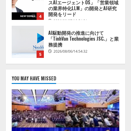
「TinhVan Technologies JSC.」と業
務提携
2026/08/06/14:54:32
5
【開催報告】次世代AIプラットフ
ォーム「TAIZA」および新サービ
スに関する記者発表会を開催
2026/08/07/17:53:45
1
lmessage、MCP接続機能を強化
し、AIから設定操作できる機能を
YOU MAY HAVE MISSED
拡充
2026/08/07/13:53:50
2
【2026年企業のAI導入・活用に関
する調査】AIを組織として導入で
きている企業は26.8％。AI導入企
業の68.0％が、自社でのAI導入・
活用は「上手くいっている」と回