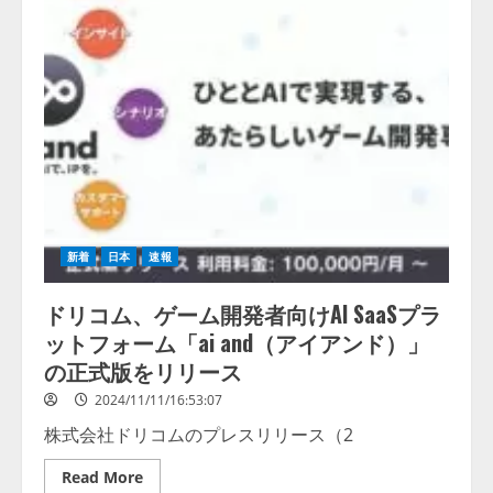
技
術
を
駆
使
し
て
革
新
的
な
ア
イ
デ
ア
の
実
新着
日本
速報
現
と
次
ドリコム、ゲーム開発者向けAI SaaSプラ
世
代
ットフォーム「ai and（アイアンド）」
の
イ
の正式版をリリース
ノ
ベ
2024/11/11/16:53:07
ー
タ
株式会社ドリコムのプレスリリース（2
ー
育
成
Read
Read More
を
more