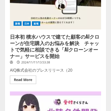
マ
イ
ク
ロ
ソ
フ
ト
新着
日本
速報
の
AI
人
日本初 積水ハウスで建てた顧客のAIクロ
材
育
ーンが住宅購入のお悩みを解決 チャッ
成
プ
トで気軽に相談できる「AIクローンオー
ロ
グ
ナー」サービスを開始
ラ
ム
2024/11/11/13:53:38
「Code;
Without
AIQ株式会社のプレスリリース（20
Barriers
in
Japan」
Read
Read More
に
more
参
about
画
日
本
初
積
水
ハ
ウ