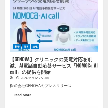
化
に
で
相
業
談
務
で
効
き
率・
る
利
「AI
便
ク
性
ロ
ア
ー
ッ
ン
プ！
オ
北
ー
陸
ナ
新着
日本
速報
名
ー」
鉄
サ
開
ー
【GENOVA】クリニックの受電対応を削
発
ビ
株
ス
減、AI電話自動応答サービス「NOMOCa AI
式
を
会
call」の提供を開始
開
社
始
に
2024/11/11/12:53:08
「AI
さ
株式会社GENOVAのプレスリリース
く
ら
さ
Read
Read More
ん」
more
が
about
受
【GENOVA】
付