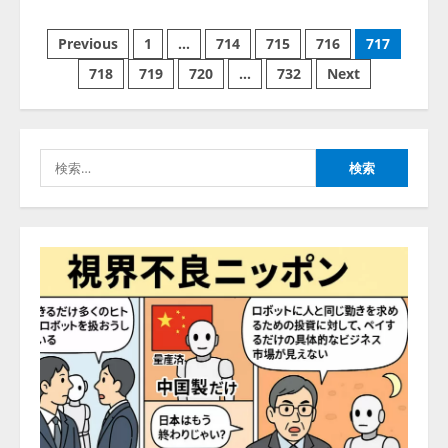
きている企業は26.8％。AI導入企
始
about
業の68.0％が、自社でのAI導入・
株
投
式
活用は「上手くいっている」と回
Previous
1
…
714
715
716
717
3
会
答
社
稿
718
719
720
…
732
Next
MyStandard、
2026/08/07/13:53:50
ナレッジワーク、AIエンジニア油
ソ
フ
井 誠（@myui）が入社。「セール
の
ト
スAIエージェントOS」「営業領域
バ
の業界特化LLM」の開発とAI研究
ン
ペ
検
ク
開発をリード
次
4
索:
ー
世
2026/08/07/10:54:31
代
AI
ジ
AI駆動開発の推進に向けて
エ
ー
「TinhVan Technologies JSC.」と業
ジ
送
務提携
ェ
ン
2026/08/06/14:54:32
ト
り
5
『satto』
の
公
式
【開催報告】次世代AIプラットフ
ゴ
ォーム「TAIZA」および新サービ
ー
ル
スに関する記者発表会を開催
ド
2026/08/07/17:53:45
エ
1
バ