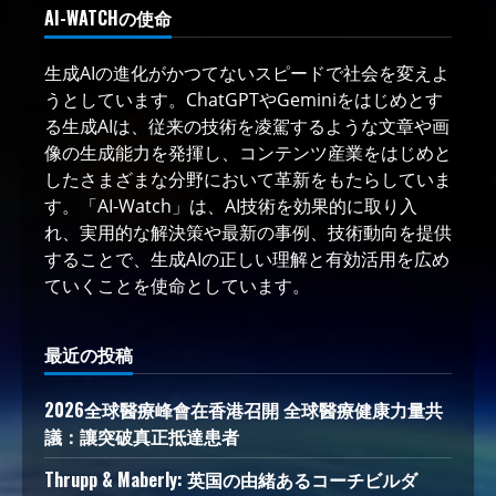
AI-WATCHの使命
生成AIの進化がかつてないスピードで社会を変えよ
うとしています。ChatGPTやGeminiをはじめとす
る生成AIは、従来の技術を凌駕するような文章や画
像の生成能力を発揮し、コンテンツ産業をはじめと
したさまざまな分野において革新をもたらしていま
す。「AI-Watch」は、AI技術を効果的に取り入
れ、実用的な解決策や最新の事例、技術動向を提供
することで、生成AIの正しい理解と有効活用を広め
ていくことを使命としています。
最近の投稿
2026全球醫療峰會在香港召開 全球醫療健康力量共
議：讓突破真正抵達患者
Thrupp & Maberly: 英国の由緒あるコーチビルダ