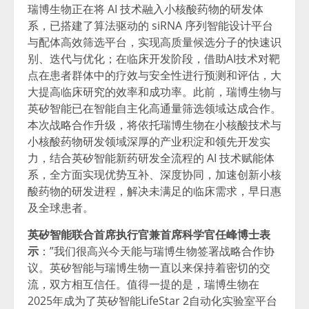
瑞博生物正在将 AI 技术融入小核酸药物的研发体
系，已搭建了算法驱动的 siRNA 序列智能设计平台
与配体高效筛选平台，实现高质量候选分子的快速识
别、迭代与优化；在临床开发阶段，借助AI技术对靶
点在患者群体中的疗效与安全性进行预测和评估，大
大提高临床研究的效率和成功率。此前，瑞博生物与
英矽智能已在智能自主化高通量筛选领域达成合作。
本次战略合作升级，将依托瑞博生物在小核酸技术与
小核酸药物研发领域深厚的产业积淀和领先开发实
力，结合英矽智能新药研发全流程的 AI 技术赋能体
系，全方面实现优势互补、深度协同，加速创新小核
酸药物的研发进程，解决未满足的临床需求，早日惠
及全球患者。
英矽智能联合首席执行官兼首席科学官任峰博士表
示
：”我们很高兴今天能与瑞博生物签署战略合作协
议。英矽智能与瑞博生物一直以来保持着密切的交
流，双方相互信任。值得一提的是，瑞博生物在
2025年成为了英矽智能LifeStar 2自动化实验室平台