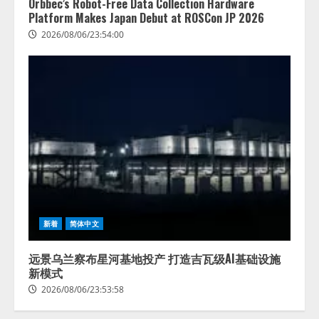
Orbbec’s Robot-Free Data Collection Hardware
Platform Makes Japan Debut at ROSCon JP 2026
2026/08/06/23:54:00
藤原竜也がAIで組織の改善点を見
新着
简体中文
抜く！ SKYSEA Client View 新テ
レビCM公開！ 新オプション！ AI
が組織の業務実態を分析し労務改
远景乌兰察布星河基地投产 打造吉瓦级AI基础设施
善を支援。 藤原竜也メイキング
新模式
2
動画公開 「もしAIが自分を分析し
2026/08/06/23:53:58
たら、すぐ休めと言われる自信が
アシストAIテラス、ガバナンス機
ある」「昨年の夏はカブトムシを