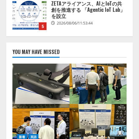
ZETAアライアンス、AIとIoTの共
創を推進する 「Agentic IoT Lab」
を設立
2026/08/06/11:53:44
5
AI駆動開発の推進に向けて
「TinhVan Technologies JSC.」と業
YOU MAY HAVE MISSED
務提携
2026/08/06/14:54:32
1
藤原竜也がAIで組織の改善点を見
抜く！ SKYSEA Client View 新テ
レビCM公開！ 新オプション！ AI
が組織の業務実態を分析し労務改
善を支援。 藤原竜也メイキング
2
動画公開 「もしAIが自分を分析し
たら、すぐ休めと言われる自信が
アシストAIテラス、ガバナンス機
ある」「昨年の夏はカブトムシを
能を備えたAIエージェントプラッ
捕まえたり、虫と戦ったり…」
トフォーム「QueryPie AIP」を提
2026/08/06/14:54:31
新着
英語