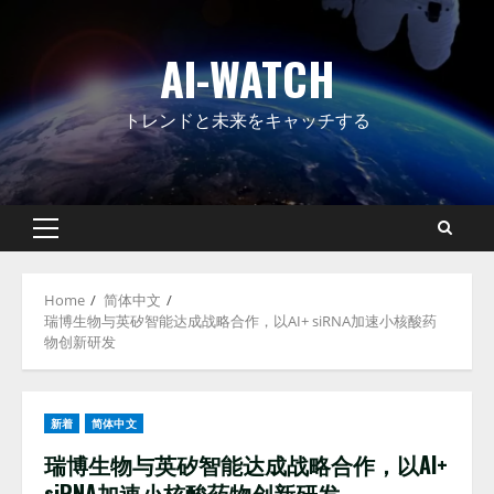
Skip
to
AI-WATCH
content
トレンドと未来をキャッチする
Primary
Menu
Home
简体中文
瑞博生物与英矽智能达成战略合作，以AI+ siRNA加速小核酸药
物创新研发
新着
简体中文
瑞博生物与英矽智能达成战略合作，以AI+
siRNA加速小核酸药物创新研发