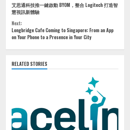
艾思通科技推一鍵啟動 BYOM，整合 Logitech 打造智
Reading
慧視訊新體驗
Next:
Longbridge Cafe Coming to Singapore: From an App
on Your Phone to a Presence in Your City
RELATED STORIES