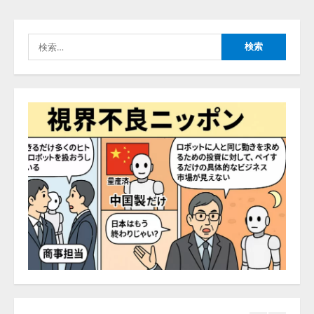
能を備えたAIエージェントプラッ
捕まえたり、虫と戦ったり…」
トフォーム「QueryPie AIP」を提
2026/08/06/14:54:31
供開始
検
3
2026/08/06/11:53:44
索:
レアラ、『AIはどの法律事務所を
推薦するのか』について 企業法
務系70事務所×5つのAIで実態調査
を実施
4
2026/08/06/11:53:44
ZETAアライアンス、AIとIoTの共
創を推進する 「Agentic IoT Lab」
を設立
2026/08/06/11:53:44
5
AI駆動開発の推進に向けて
「TinhVan Technologies JSC.」と業
務提携