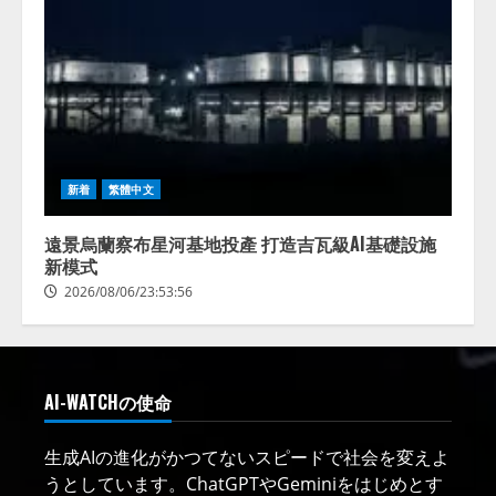
新着
繁體中文
遠景烏蘭察布星河基地投產 打造吉瓦級AI基礎設施
新模式
2026/08/06/23:53:56
AI-WATCHの使命
生成AIの進化がかつてないスピードで社会を変えよ
うとしています。ChatGPTやGeminiをはじめとす