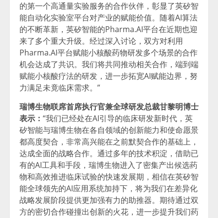
的第一个高通量实验服务的合作伙伴，彰显了英矽智
能自动化实验室平台对产业的赋能价值。随着AI算法
的不断革新，英矽智能的Pharma.AI平台在近期也迎
来了多个重大升级。经过深入讨论，双方对利用
Pharma.AI平台赋能小核酸药物研发多个场景的合作
机会达成了共识。我们将共同推动相关合作，端到端
赋能小核酸疗法的研发，进一步拓宽AI赋能边界，努
力满足未竟临床需求。”
瑞博生物联席首席执行官兼全球研发总裁甘黎明博士
表示：
“我们已经处在AI引导的临床研发新时代，英
矽智能与瑞博生物在各自领域的创新能力和使命愿景
都高度契合，非常高兴能在之前默契合作的基础上，
达成全面的战略合作。通过多年的技术积淀，借助已
有的AI工具和手段，瑞博生物进入了密集产出候选药
物和高效推进临床试验的快速发展期，相信在英矽智
能全球领先的AI应用系统加持下，将为我们在差异化
战略发展阶段提供更加强有力的助推器。期待通过双
方的密切合作碰撞出创新的火花，进一步提升我们药