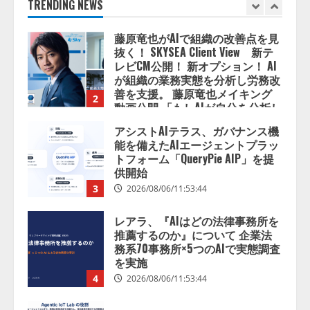
2026/08/06/14:54:32
TRENDING NEWS
1
藤原竜也がAIで組織の改善点を見
抜く！ SKYSEA Client View 新テ
レビCM公開！ 新オプション！ AI
が組織の業務実態を分析し労務改
善を支援。 藤原竜也メイキング
2
動画公開 「もしAIが自分を分析し
たら、すぐ休めと言われる自信が
アシストAIテラス、ガバナンス機
ある」「昨年の夏はカブトムシを
能を備えたAIエージェントプラッ
捕まえたり、虫と戦ったり…」
トフォーム「QueryPie AIP」を提
2026/08/06/14:54:31
供開始
3
2026/08/06/11:53:44
レアラ、『AIはどの法律事務所を
推薦するのか』について 企業法
務系70事務所×5つのAIで実態調査
を実施
4
2026/08/06/11:53:44