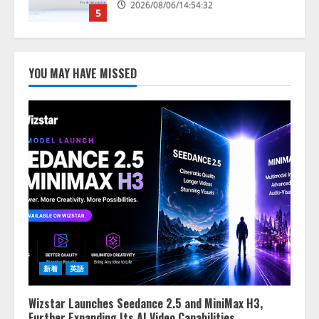
2026/08/07/17:53:45
1
lmessage、MCP接続機能を強化
し、AIから設定操作できる機能を
YOU MAY HAVE MISSED
拡充
2026/08/07/13:53:50
2
【2026年企業のAI導入・活用に関
する調査】AIを組織として導入で
きている企業は26.8％。AI導入企
業の68.0％が、自社でのAI導入・
活用は「上手くいっている」と回
3
答
2026/08/07/13:53:50
ナレッジワーク、AIエンジニア油
井 誠（@myui）が入社。「セール
スAIエージェントOS」「営業領域
新着
英語
の業界特化LLM」の開発とAI研究
開発をリード
4
Wizstar Launches Seedance 2.5 and MiniMax H3,
2026/08/07/10:54:31
Further Expanding Its AI Video Capabilities