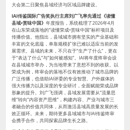
大会第二日聚焦县域经济与区域品牌建设。
IAI传鉴国际广告奖执行主席刘广飞率先通过《读懂
县域•赏味中国》
年度报告，系统梳理了2026年4月
在山东荣成落地的”读懂荣成•赏味中国”标杆项目及
传播价值。他指出，县域城市拥有坚实的产业基础和
丰富的文化底蕴，单靠规模扩张已难以适应当前的发
展需求。县域的未来，不只在于”生产了什么”，更在
于”表达了什么”与”如何被感知”。IAI将年度终审会设
在县域城市举办，为当地带来了意想不到的收获。以
荣成为例，终审会的落地不仅有效推动了城市品牌的
广泛传播，也借助IAI评委的专业智慧、户外媒体的
强大传播力以及深度的专业研讨，全面赋能荣成品牌
形象的提升。刘广飞强调，县域发展需要从”流量思
维”转向”内容资产思维”，构建内容、产业与城市三
者融合的价值共同体，从而激活县域高质量发展的长
效正循环。未来，期待更多县域城市与IAI传鉴终审
会携手合作，共同探索品牌生长之路。