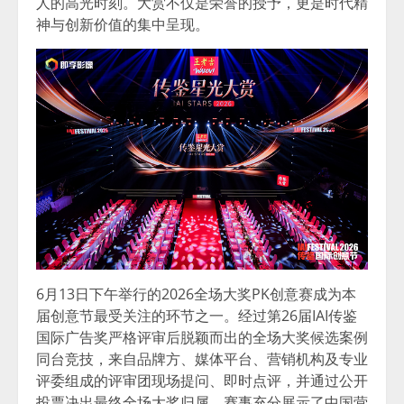
人的高光时刻。大赏不仅是荣誉的授予，更是时代精
神与创新价值的集中呈现。
6月13日下午举行的2026全场大奖PK创意赛成为本
届创意节最受关注的环节之一。经过第26届IAI传鉴
国际广告奖严格评审后脱颖而出的全场大奖候选案例
同台竞技，来自品牌方、媒体平台、营销机构及专业
评委组成的评审团现场提问、即时点评，并通过公开
投票决出最终全场大奖归属。赛事充分展示了中国营