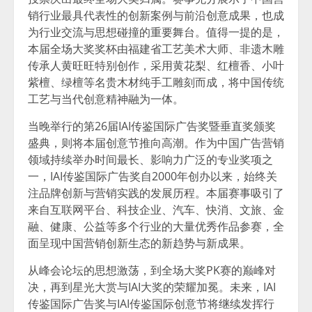
销行业最具代表性的创新案例与前沿创意成果，也成
为行业交流与思想碰撞的重要舞台。值得一提的是，
本届全场大奖奖杯由福建省工艺美术大师、非遗木雕
传承人黄旺旺特别创作，采用黄花梨、红檀香、小叶
紫檀、绿檀等名贵木材纯手工雕刻而成，将中国传统
工艺与当代创意精神融为一体。
当晚举行的第26届IAI传鉴国际广告奖暨垂直奖颁奖
盛典，则将本届创意节推向高潮。作为中国广告营销
领域持续举办时间最长、影响力广泛的专业奖项之
一，IAI传鉴国际广告奖自2000年创办以来，始终关
注品牌创新与营销实践的发展历程。本届赛事吸引了
来自互联网平台、科技企业、汽车、快消、文旅、金
融、健康、公益等多个行业的大量优秀作品参赛，全
面呈现中国营销创新生态的新趋势与新成果。
从峰会论坛的思想激荡，到全场大奖PK赛的巅峰对
决，再到星光大赏与IAI大奖的荣耀加冕。未来，IAI
传鉴国际广告奖与IAI传鉴国际创意节将继续发挥行