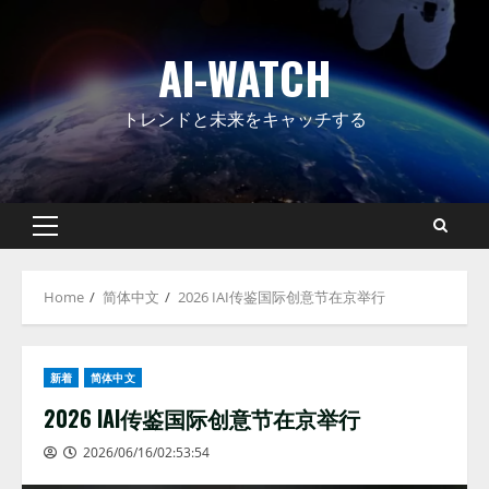
Skip
to
AI-WATCH
content
トレンドと未来をキャッチする
Primary
Menu
Home
简体中文
2026 IAI传鉴国际创意节在京举行
新着
简体中文
2026 IAI传鉴国际创意节在京举行
2026/06/16/02:53:54