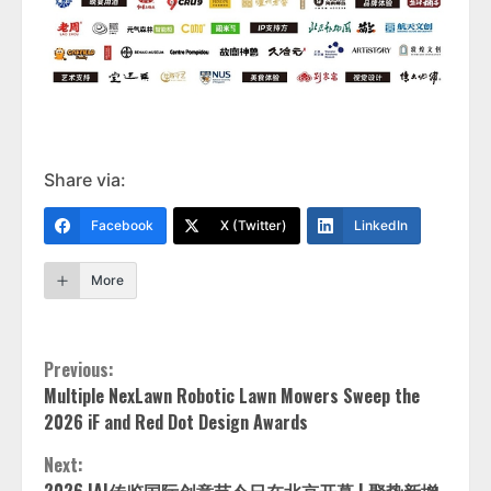
Share via:
Facebook
X (Twitter)
LinkedIn
More
Continue
Previous:
Multiple NexLawn Robotic Lawn Mowers Sweep the
Reading
2026 iF and Red Dot Design Awards
Next:
2026 IAI传鉴国际创意节今日在北京开幕 | 聚势新增