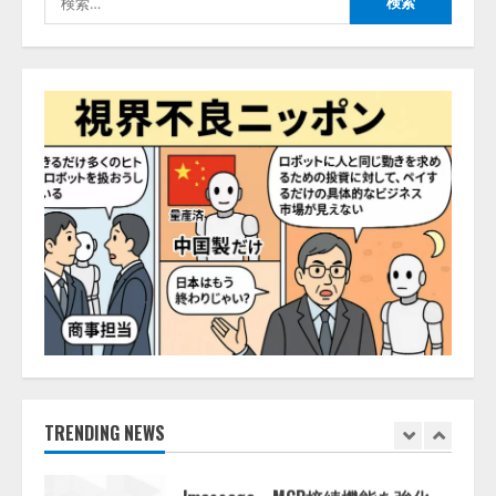
4
索:
2026/08/07/10:54:31
AI駆動開発の推進に向けて
「TinhVan Technologies JSC.」と業
務提携
2026/08/06/14:54:32
5
【開催報告】次世代AIプラットフ
ォーム「TAIZA」および新サービ
スに関する記者発表会を開催
2026/08/07/17:53:45
1
lmessage、MCP接続機能を強化
し、AIから設定操作できる機能を
拡充
2026/08/07/13:53:50
TRENDING NEWS
2
【2026年企業のAI導入・活用に関