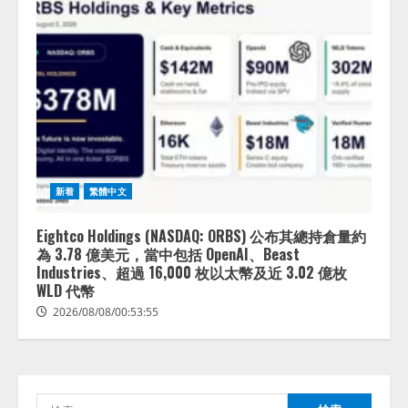
lmessage、MCP接続機能を強化
し、AIから設定操作できる機能を
拡充
2026/08/07/13:53:50
2
新着
繁體中文
【2026年企業のAI導入・活用に関
する調査】AIを組織として導入で
Eightco Holdings (NASDAQ: ORBS) 公布其總持倉量約
きている企業は26.8％。AI導入企
為 3.78 億美元，當中包括 OpenAI、Beast
業の68.0％が、自社でのAI導入・
Industries、超過 16,000 枚以太幣及近 3.02 億枚
活用は「上手くいっている」と回
WLD 代幣
3
答
2026/08/08/00:53:55
2026/08/07/13:53:50
ナレッジワーク、AIエンジニア油
井 誠（@myui）が入社。「セール
スAIエージェントOS」「営業領域
の業界特化LLM」の開発とAI研究
検
開発をリード