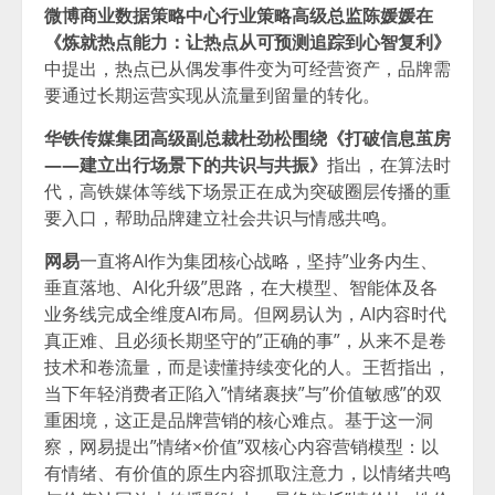
微博商业数据策略中心行业策略高级总监陈媛媛在
《炼就热点能力：让热点从可预测追踪到心智复利》
中提出，热点已从偶发事件变为可经营资产，品牌需
要通过长期运营实现从流量到留量的转化。
华铁传媒集团高级副总裁杜劲松围绕《打破信息茧房
——建立出行场景下的共识与共振》
指出，在算法时
代，高铁媒体等线下场景正在成为突破圈层传播的重
要入口，帮助品牌建立社会共识与情感共鸣。
网易
一直将AI作为集团核心战略，坚持”业务内生、
垂直落地、AI化升级”思路，在大模型、智能体及各
业务线完成全维度AI布局。但网易认为，AI内容时代
真正难、且必须长期坚守的”正确的事”，从来不是卷
技术和卷流量，而是读懂持续变化的人。王哲指出，
当下年轻消费者正陷入”情绪裹挟”与”价值敏感”的双
重困境，这正是品牌营销的核心难点。基于这一洞
察，网易提出”情绪×价值”双核心内容营销模型：以
有情绪、有价值的原生内容抓取注意力，以情绪共鸣