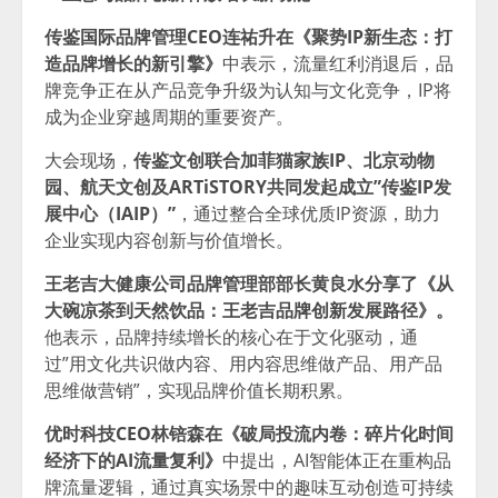
传鉴国际品牌管理CEO连祐升在《聚势IP新生态：打
造品牌增长的新引擎》
中表示，流量红利消退后，品
牌竞争正在从产品竞争升级为认知与文化竞争，IP将
成为企业穿越周期的重要资产。
大会现场，
传鉴文创联合加菲猫家族IP、北京动物
园、航天文创及ARTiSTORY共同发起成立”传鉴IP发
展中心（IAIP）”
，通过整合全球优质IP资源，助力
企业实现内容创新与价值增长。
王老吉大健康公司品牌管理部部长黄良水分享了《从
大碗凉茶到天然饮品：王老吉品牌创新发展路径》。
他表示，品牌持续增长的核心在于文化驱动，通
过”用文化共识做内容、用内容思维做产品、用产品
思维做营销”，实现品牌价值长期积累。
优时科技CEO林锫森在《破局投流内卷：碎片化时间
经济下的AI流量复利》
中提出，AI智能体正在重构品
牌流量逻辑，通过真实场景中的趣味互动创造可持续