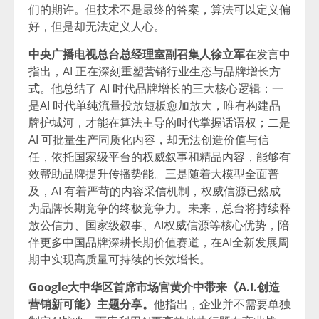
们的期许。但技术不是最终的答案，算法可以定义偏
好，但是却无法定义人心。
中央广播电视总台总经理室副召集人徐立军
在发言中
指出，AI 正在深刻重塑营销行业生态与品牌增长方
式。他总结了 AI 时代品牌增长的三大核心逻辑：一
是AI 时代单纯流量投放短板愈加放大，唯有构建品
牌护城河，才能在算法主导的时代掌握话语权；二是
AI 可批量生产同质化内容，却无法创造价值与信
任，依托国家级平台的权威叙事和精品内容，能够有
效帮助品牌提升传播势能。三是随着大模型全面普
及，AI 有着严苛的内容采信机制，权威信源已然成
为品牌长期竞争的终极竞争力。未来，总台将持续释
放公信力、国家级叙事、AI权威信源等核心优势，陪
伴更多中国品牌深耕长期价值赛道，在AI全新发展周
期中实现高质量可持续的长效增长。
Google大中华区首席市场官黄介中带来《A.I.创造
营销新可能》主题分享。
他指出，企业并不需要单独