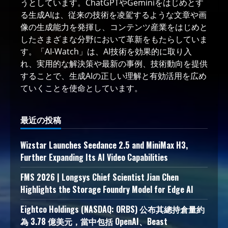
うとしています。ChatGPTやGeminiをはじめとす
る生成AIは、従来の技術を凌駕するような文章や画
像の生成能力を発揮し、コンテンツ産業をはじめと
したさまざまな分野において革新をもたらしていま
す。「AI-Watch」は、AI技術を効果的に取り入
れ、実用的な解決策や最新の事例、技術動向を提供
することで、生成AIの正しい理解と有効活用を広め
ていくことを使命としています。
最近の投稿
Wizstar Launches Seedance 2.5 and MiniMax H3,
Further Expanding Its AI Video Capabilities
FMS 2026 | Longsys Chief Scientist Jian Chen
Highlights the Storage Foundry Model for Edge AI
Eightco Holdings (NASDAQ: ORBS) 公布其總持倉量約
為 3.78 億美元，當中包括 OpenAI、Beast