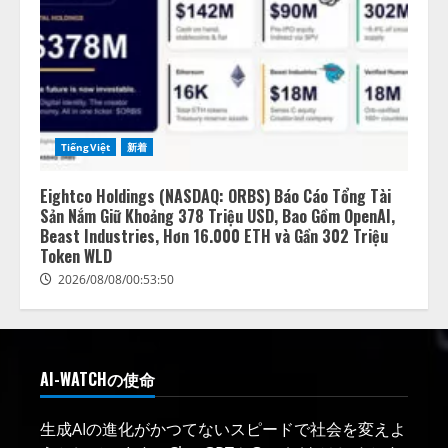
TiếngViệt
新着
Eightco Holdings (NASDAQ: ORBS) Báo Cáo Tổng Tài
Sản Nắm Giữ Khoảng 378 Triệu USD, Bao Gồm OpenAI,
Beast Industries, Hơn 16.000 ETH và Gần 302 Triệu
Token WLD
2026/08/08/00:53:50
AI-WATCHの使命
生成AIの進化がかつてないスピードで社会を変えよ