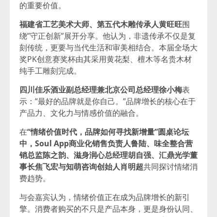
的重要价值。
福建省工艺美术大师、第五代木雕传承人黄旺旺
围
绕”守正创新”展开分享。他认为，非遗传承不仅是复
刻传统，更要与当代生活和审美相结合。本届全场大
奖PK创意赛奖杯由其采用黄花梨、檀木等名贵木材
纯手工雕刻完成。
四川佳乐酒业副总经理兼北京公司总经理徐小梅
表
示：”最好的品牌就是你自己。”品牌增长的核心在于
产品力、文化力与情感价值的融合。
在
“情绪价值时代，品牌如何寻找新增量”圆桌论坛
中，Soul App商业化销售负责人鲁陆、味全整合营
销总监陈之韵、滋身润心总经理胡自强、汇鼎光学董
事长焦飞宏与知萌咨询创始人肖明超
共同探讨情绪消
费趋势。
与会嘉宾认为，情绪价值正在成为品牌增长的新引
擎。消费者购买的不只是产品本身，更是身份认同、