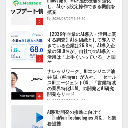
する調査】AIを組織として導入で
きている企業は26.8％。AI導入企
業の68.0％が、自社でのAI導入・
活用は「上手くいっている」と回
3
答
2026/08/07/13:53:50
ナレッジワーク、AIエンジニア油
井 誠（@myui）が入社。「セール
スAIエージェントOS」「営業領域
の業界特化LLM」の開発とAI研究
開発をリード
4
2026/08/07/10:54:31
AI駆動開発の推進に向けて
「TinhVan Technologies JSC.」と業
務提携
2026/08/06/14:54:32
5
【開催報告】次世代AIプラットフ
ォーム「TAIZA」および新サービ
スに関する記者発表会を開催