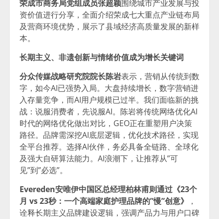
荣成市商务局党组成员张超颖
围绕城市产业发展与投
资价值进行分享，全面介绍荣成七大重点产业链布局
及营商环境优势，展示了县域经济高质量发展的新样
本。
长期主义、非遗创新与情绪价值成为增长关键词
分众传媒战略研究院院长陈岩
表示，营销从传统到数
字，如今AI已强势入局。大盘持续增长，数字营销进
入存量竞争，而AI用户规模已过半。我们面临新的挑
战：说服消费者，先说服AI。陈岩将传统网络优化AI
时代的网络优化做出对比，GEO正在重塑用户决策
路径。品牌需深挖AI底层逻辑，优化技术路径，实现
全平台推荐。选择AI伙伴，务必具备全链路、全球化
及强大自研算法能力。AI浪潮下，让推荐从”可
见”到”必选”。
Evereden安唯伊中国区总经理柏林甫则通过《23个
月 vs 23秒：一个高端家庭护理品牌的”慢”创意》
，
诠释长期主义品牌建设逻辑，强调产品力与用户口碑