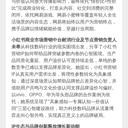
与价值认同放大传播影响力，最终依托”情价比+性价
比”完成商业转化，打造从内容、社交到消费的完整
闭环。依托网易游戏、网易小蜜蜂等覆盖年轻人全生
活场景的内容生态，网易将始终以用户为营销终点，
携手品牌以情绪赋能价值，穿越行业周期。
小红书商业市场营销中台耐消行业及节点营销负责人
未希
从科技数码行业的现实困境出发，分享了小红书
营销IP如何帮助品牌突破参数内卷的心智困境。当产
品同质化蔓延、用户溢价认可度持续走低，单纯的参
数竞争已难以支撑品牌差异化。她提出，小红书营销
IP从真实用户需求出发，将理性参数转化为具象感
知，通过深度场景认知帮助品牌抢占差异化心智，并
借助用户共鸣与文化价值认同支撑品牌溢价与偏好。
以vivo、OPPO、华为等头部品牌的合作案例为依
托，她系统呈现了”具象感知—专属认知—价值认
同”三层心智建设路径，助力科技数码品牌从流量博
弈走向心智共鸣，实现真正意义上的品牌破局。
IP生态与品牌创新释放增长新动能