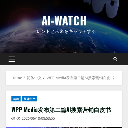
Skip
to
AI-WATCH
content
トレンドと未来をキャッチする
Primary
Menu
Home
简体中文
WPP Media发布第二篇AI搜索营销白皮书
新着
简体中文
WPP Media发布第二篇AI搜索营销白皮书
2026/06/18/08:53:55