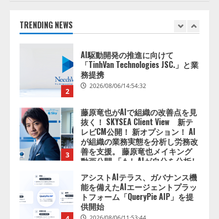
「TinhVan Technologies JSC.」と業
務提携
2026/08/06/14:54:32
TRENDING NEWS
2
藤原竜也がAIで組織の改善点を見
抜く！ SKYSEA Client View 新テ
レビCM公開！ 新オプション！ AI
が組織の業務実態を分析し労務改
善を支援。 藤原竜也メイキング
3
動画公開 「もしAIが自分を分析し
たら、すぐ休めと言われる自信が
アシストAIテラス、ガバナンス機
ある」「昨年の夏はカブトムシを
能を備えたAIエージェントプラッ
捕まえたり、虫と戦ったり…」
トフォーム「QueryPie AIP」を提
2026/08/06/14:54:31
供開始
4
2026/08/06/11:53:44
レアラ、『AIはどの法律事務所を
推薦するのか』について 企業法
務系70事務所×5つのAIで実態調査
を実施
5
2026/08/06/11:53:44