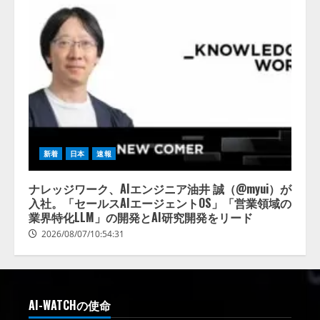
新着
日本
速報
ナレッジワーク、AIエンジニア油井 誠（@myui）が
入社。「セールスAIエージェントOS」「営業領域の
業界特化LLM」の開発とAI研究開発をリード
2026/08/07/10:54:31
AI-WATCHの使命