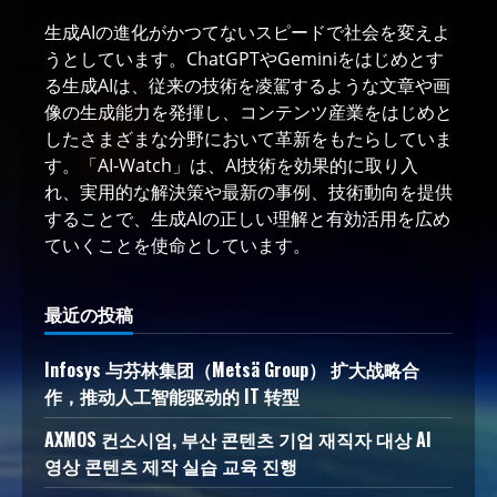
生成AIの進化がかつてないスピードで社会を変えよ
うとしています。ChatGPTやGeminiをはじめとす
る生成AIは、従来の技術を凌駕するような文章や画
像の生成能力を発揮し、コンテンツ産業をはじめと
したさまざまな分野において革新をもたらしていま
す。「AI-Watch」は、AI技術を効果的に取り入
れ、実用的な解決策や最新の事例、技術動向を提供
することで、生成AIの正しい理解と有効活用を広め
ていくことを使命としています。
最近の投稿
Infosys 与芬林集团（Metsä Group） 扩大战略合
作，推动人工智能驱动的 IT 转型
AXMOS 컨소시엄, 부산 콘텐츠 기업 재직자 대상 AI
영상 콘텐츠 제작 실습 교육 진행