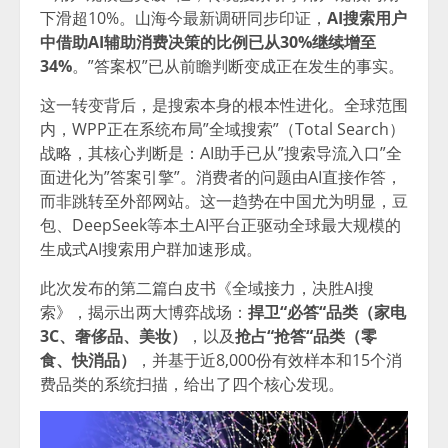
下滑超10%。山海今最新调研同步印证，
AI搜索用户
中借助AI辅助消费决策的比例已从30%继续增至
34%
。”答案权”已从前瞻判断变成正在发生的事实。
这一转变背后，是搜索本身的根本性进化。全球范围
内，WPP正在系统布局”全域搜索”（Total Search）
战略，其核心判断是：AI助手已从”搜索导流入口”全
面进化为”答案引擎”。消费者的问题由AI直接作答，
而非跳转至外部网站。这一趋势在中国尤为明显，豆
包、DeepSeek等本土AI平台正驱动全球最大规模的
生成式AI搜索用户群加速形成。
此次
发布的第二篇白皮书《全域接力，决胜AI搜
索》，揭示出两大博弈战场：
捍卫
“
必答
“
品类（家电
3C
、奢侈品、美妆）
，以及
抢占
“
抢答
“
品类（零
食、快消品）
，并基于近8,000份有效样本和15个消
费品类的系统扫描，给出了四个核心发现。