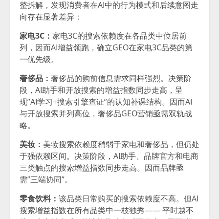
整拆解，发现消费者在AI中的行为模式和后续意图走
向存在显著差异：
家电3C：
家电3C的搜索依赖度在各品类中位居前
列，因而AI增益领跑，确立GEO在家电3C品类的第
一优先级。
奢侈品：
奢侈品的购前信息需求同样强烈。决策阶
段，AI助手和开放搜索的增益指数同步走高，呈
现”AI学习+搜索引擎查证”的认知补课结构。因而AI
与开放搜索并列高位，奢侈品GEO营销亟需双轨战
略。
美妆：
美妆搜索依赖度稍弱于家电和奢侈品，但仍处
于强依赖区间。决策阶段，AI助手、品牌官方和电商
三类触点的搜索增益指数同步走高。因而品牌亟
需”三端协同”。
零食饮料：
该品类日常购买的搜索依赖度不高。但AI
搜索增益指数在所有品类中一枝独秀—— 平时越不