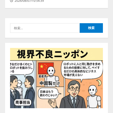
2026/08/07/10:54:39
たら、すぐ休めと言われる自信が
アシストAIテラス、ガバナンス機
ある」「昨年の夏はカブトムシを
能を備えたAIエージェントプラッ
捕まえたり、虫と戦ったり…」
トフォーム「QueryPie AIP」を提
2026/08/06/14:54:31
供開始
検
4
2026/08/06/11:53:44
索:
レアラ、『AIはどの法律事務所を
推薦するのか』について 企業法
務系70事務所×5つのAIで実態調査
を実施
5
2026/08/06/11:53:44
ナレッジワーク、AIエンジニア油
井 誠（@myui）が入社。「セール
スAIエージェントOS」「営業領域
の業界特化LLM」の開発とAI研究
開発をリード
1
2026/08/07/10:54:31
AI駆動開発の推進に向けて