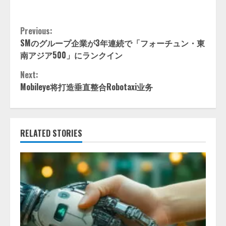
Continue
Previous:
SMのグループ企業が3年連続で「フォーチュン・東
Reading
南アジア500」にランクイン
Next:
Mobileye将打造垂直整合Robotaxi业务
RELATED STORIES