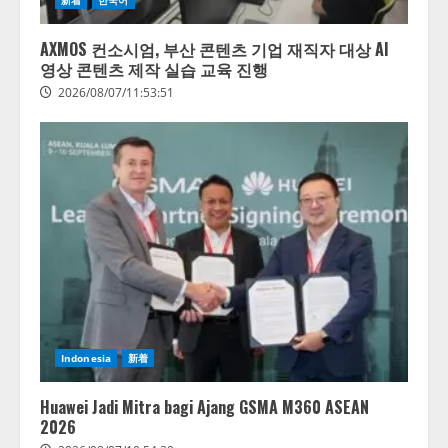
AXMOS 컨소시엄, 부산 콘텐츠 기업 재직자 대상 AI
영상 콘텐츠 제작 실습 교육 진행
2026/08/07/11:53:51
AI駆動開発の推進に向けて
「TinhVan Technologies JSC.」と業
務提携
2026/08/06/14:54:32
2
藤原竜也がAIで組織の改善点を見
Indonesia
新着
抜く！ SKYSEA Client View 新テ
レビCM公開！ 新オプション！ AI
が組織の業務実態を分析し労務改
Huawei Jadi Mitra bagi Ajang GSMA M360 ASEAN
善を支援。 藤原竜也メイキング
2026
3
動画公開 「もしAIが自分を分析し