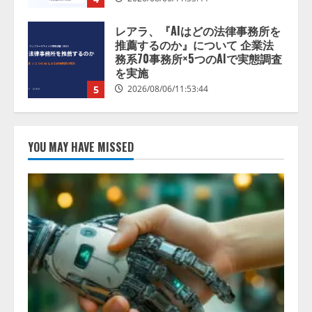
ナレッジワーク、AIエンジニア油
井 誠（@myui）が入社。「セール
スAIエージェントOS」「営業領域
の業界特化LLM」の開発とAI研究
開発をリード
1
2026/08/07/10:54:31
AI駆動開発の推進に向けて
「TinhVan Technologies JSC.」と業
YOU MAY HAVE MISSED
務提携
2026/08/06/14:54:32
2
藤原竜也がAIで組織の改善点を見
抜く！ SKYSEA Client View 新テ
レビCM公開！ 新オプション！ AI
が組織の業務実態を分析し労務改
善を支援。 藤原竜也メイキング
3
動画公開 「もしAIが自分を分析し
たら、すぐ休めと言われる自信が
アシストAIテラス、ガバナンス機
ある」「昨年の夏はカブトムシを