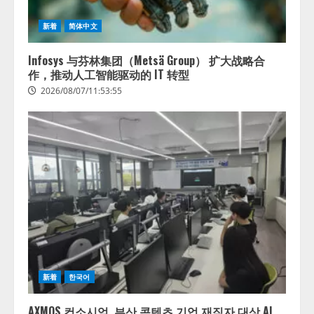
能を備えたAIエージェントプラッ
捕まえたり、虫と戦ったり…」
トフォーム「QueryPie AIP」を提
2026/08/06/14:54:31
新着
简体中文
供開始
4
2026/08/06/11:53:44
Infosys 与芬林集团（Metsä Group） 扩大战略合
作，推动人工智能驱动的 IT 转型
2026/08/07/11:53:55
新着
한국어
AXMOS 컨소시엄, 부산 콘텐츠 기업 재직자 대상 AI