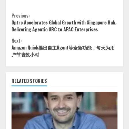
Continue
Previous:
Optro Accelerates Global Growth with Singapore Hub,
Reading
Delivering Agentic GRC to APAC Enterprises
Next:
Amazon Quick推出自主Agent等全新功能，每天为用
户节省数小时
RELATED STORIES