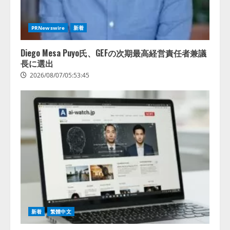
レアラ、『AIはどの法律事務所を
推薦するのか』について 企業法
務系70事務所×5つのAIで実態調査
PRNewswire
新着
を実施
4
2026/08/06/11:53:44
Diego Mesa Puyo氏、GEFの次期最高経営責任者兼議
長に選出
2026/08/07/05:53:45
新着
繁體中文