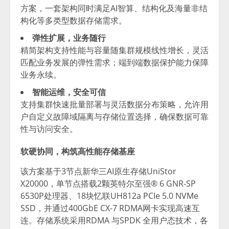
方案，一套架构同时满足AI智算、结构化及海量非结
构化等多类型数据存储需求。
弹性扩展，业务随行
精简架构支持性能与容量随集群规模线性增长，灵活
匹配业务发展的弹性需求；端到端数据保护能力保障
业务永续。
智能运维，安全可信
支持集群快速批量部署与灵活数据分布策略，允许用
户自定义故障域隔离与存储位置选择，确保数据可靠
性与访问安全。
软硬协同，构筑高性能存储基座
该方案基于3节点新华三AI原生存储UniStor
X20000，单节点搭载2颗英特尔至强® 6 GNR-SP
6530P处理器、18块忆联UH812a PCIe 5.0 NVMe
SSD，并通过400GbE CX-7 RDMA网卡实现高速互
连。存储系统采用RDMA 与SPDK 全用户态技术，各