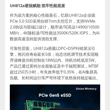
UH812a硬核赋能
筑牢性能底座
作为该方案的核心性能基石，忆联UH812a企业级
PCIe 5.0 SSD采用自研7nm主控芯片，支持NVMe
2.0协议与双端口设计，顺序读/写高达14900/10500
MB/s，4K随机读/写性能达3500K/520K IOPS，为AI
数据高速流转提供强劲支撑。
可靠性层面，UH812a搭载LDPC+DSP纠错算法引
擎，将闪存寿命延长5倍；动态功耗调节技术实现顺
序读峰值功耗控制在18W以内、待机功耗低至5W。
产品已通过英特尔全面验证及中子辐照测试，MTBF
超过250万小时，年失效率低于0.35%，在AI集群高
负载、长时间运行等严苛环境下依然保持稳定输出。