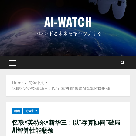
Skip
to
AI-WATCH
content
トレンドと未来をキャッチする
Primary
Menu
Home
简体中文
忆联×英特尔×新华三：以”存算协同”破局AI智算性能瓶颈
新着
简体中文
忆联×英特尔×新华三：以”存算协同”破局
AI智算性能瓶颈