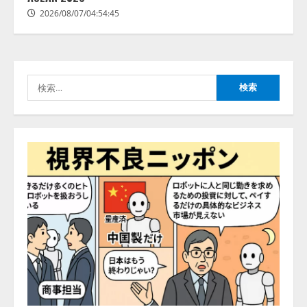
3
2026/08/06/11:53:44
2026/08/07/04:54:45
レアラ、『AIはどの法律事務所を
推薦するのか』について 企業法
務系70事務所×5つのAIで実態調査
を実施
検
4
2026/08/06/11:53:44
索:
ZETAアライアンス、AIとIoTの共
創を推進する 「Agentic IoT Lab」
を設立
2026/08/06/11:53:44
5
AI駆動開発の推進に向けて
「TinhVan Technologies JSC.」と業
務提携
2026/08/06/14:54:32
1
藤原竜也がAIで組織の改善点を見