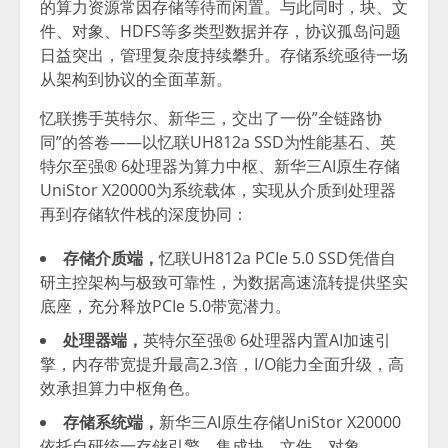
的算力资源常因存储等待而闲置。与此同时，块、文
件、对象、HDFS等多类型数据并存，协议孤岛问题
日益突出，管理复杂度持续攀升。存储系统亟待一场
从架构到协议的全面革新。
忆联携手英特尔、新华三，交出了一份”全链路协
同”的答卷——以忆联UH812a SSD为性能基石、英
特尔至强® 6处理器为算力中枢、新华三AI原生存储
UniStor X20000为系统载体，实现从介质到处理器
再到存储软件栈的深度协同：
存储介质端，
忆联UH812a PCIe 5.0 SSD凭借自
研主控架构与极致可靠性，为数据高速流转提供坚实
底座，充分释放PCIe 5.0带宽潜力。
处理器端，
英特尔至强® 6处理器内置AI加速引
擎，内存带宽提升最高2.3倍，I/O能力全面升级，高
效承担算力中枢角色。
存储系统端，
新华三AI原生存储UniStor X20000
依托自研统一存储引擎，集成块、文件、对象、