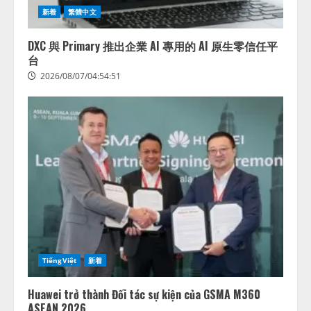
新着
繁體中文
DXC 與 Primary 推出企業 AI 專用的 AI 原生零信任平
台
2026/08/07/04:54:51
藤原竜也がAIで組織の改善点を見
抜く！ SKYSEA Client View 新テ
レビCM公開！ 新オプション！ AI
が組織の業務実態を分析し労務改
善を支援。 藤原竜也メイキング
2
動画公開 「もしAIが自分を分析し
たら、すぐ休めと言われる自信が
アシストAIテラス、ガバナンス機
ある」「昨年の夏はカブトムシを
TiếngViệt
新着
能を備えたAIエージェントプラッ
捕まえたり、虫と戦ったり…」
トフォーム「QueryPie AIP」を提
2026/08/06/14:54:31
Huawei trở thành Đối tác sự kiện của GSMA M360
供開始
ASEAN 2026