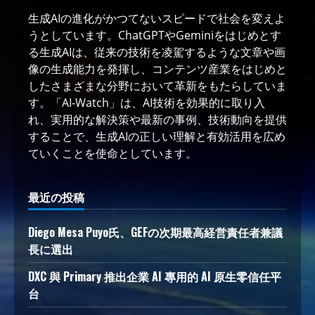
生成AIの進化がかつてないスピードで社会を変えよ
うとしています。ChatGPTやGeminiをはじめとす
る生成AIは、従来の技術を凌駕するような文章や画
像の生成能力を発揮し、コンテンツ産業をはじめと
したさまざまな分野において革新をもたらしていま
す。「AI-Watch」は、AI技術を効果的に取り入
れ、実用的な解決策や最新の事例、技術動向を提供
することで、生成AIの正しい理解と有効活用を広め
ていくことを使命としています。
最近の投稿
Diego Mesa Puyo氏、GEFの次期最高経営責任者兼議
長に選出
DXC 與 Primary 推出企業 AI 專用的 AI 原生零信任平
台