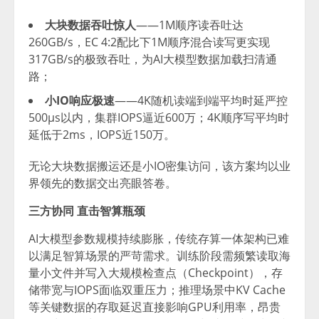
大块数据吞吐惊人
——1M顺序读吞吐达
260GB/s，EC 4:2配比下1M顺序混合读写更实现
317GB/s的极致吞吐，为AI大模型数据加载扫清通
路；
小IO响应极速
——4K随机读端到端平均时延严控
500µs以内，集群IOPS逼近600万；4K顺序写平均时
延低于2ms，IOPS近150万。
无论大块数据搬运还是小IO密集访问，该方案均以业
界领先的数据交出亮眼答卷。
三方协同 直击智算瓶颈
AI大模型参数规模持续膨胀，传统存算一体架构已难
以满足智算场景的严苛需求。训练阶段需频繁读取海
量小文件并写入大规模检查点（Checkpoint），存
储带宽与IOPS面临双重压力；推理场景中KV Cache
等关键数据的存取延迟直接影响GPU利用率，昂贵