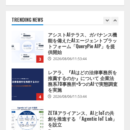
抜く！ SKYSEA Client View 新テ
レビCM公開！ 新オプション！ AI
が組織の業務実態を分析し労務改
善を支援。 藤原竜也メイキング
TRENDING NEWS
2
動画公開 「もしAIが自分を分析し
たら、すぐ休めと言われる自信が
アシストAIテラス、ガバナンス機
ある」「昨年の夏はカブトムシを
能を備えたAIエージェントプラッ
捕まえたり、虫と戦ったり…」
トフォーム「QueryPie AIP」を提
2026/08/06/14:54:31
供開始
3
2026/08/06/11:53:44
レアラ、『AIはどの法律事務所を
推薦するのか』について 企業法
務系70事務所×5つのAIで実態調査
を実施
4
2026/08/06/11:53:44
ZETAアライアンス、AIとIoTの共
創を推進する 「Agentic IoT Lab」
を設立