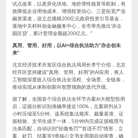
试点改革，以差异化供地、地价弹性核算等机制，有
效降低企业用地成本、增强投资信心。三是拓宽产业
融资渠道，设立总规模200亿元政府投资引导基金，
落地中关村科创金融服务中心，全市率先推出’亦企
园区贷’，累计受理金额超200亿元。”
真用、管用、好用，
以AI+综合执法助力”亦企创未
来”
北京经济技术开发区综合执法局局长李宁介绍，北京
经开区坚持建设”真用、管用、好用”的AI应用，将人
工智能深度嵌入综合执法全流程、全场景、全链条，
推动实现从体制创新向智慧领跑的迭代升级。
据了解，全国首个综合执法全环节办案AI大模型投用
后，证据分析识别准确率接近100%，立案研判从3
小时压缩至5分钟。该系统集法规库、裁量基准、证
据校验、文书生成于一体，5分钟内完成证据梳理与
法条匹配，自动识别”轻微免罚””首违不罚”情形，立
案、处罚、结案等9类核心文书全周期自动审查，确