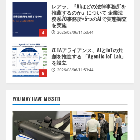
ZETAアライアンス、AIとIoTの共
創を推進する 「Agentic IoT Lab」
を設立
2026/08/06/11:53:44
5
AI駆動開発の推進に向けて
「TinhVan Technologies JSC.」と業
務提携
2026/08/06/14:54:32
1
藤原竜也がAIで組織の改善点を見
抜く！ SKYSEA Client View 新テ
YOU MAY HAVE MISSED
レビCM公開！ 新オプション！ AI
が組織の業務実態を分析し労務改
善を支援。 藤原竜也メイキング
2
動画公開 「もしAIが自分を分析し
たら、すぐ休めと言われる自信が
アシストAIテラス、ガバナンス機
ある」「昨年の夏はカブトムシを
能を備えたAIエージェントプラッ
捕まえたり、虫と戦ったり…」