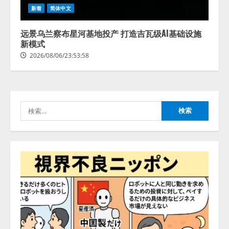
アシストAIテラス、ガバナンス機
ある」「昨年の夏はカブトムシを
新着
简体中文
能を備えたAIエージェントプラッ
捕まえたり、虫と戦ったり…」
トフォーム「QueryPie AIP」を提
2026/08/06/14:54:31
远景乌兰察布星河基地投产 打造吉瓦级AI基础设施
供開始
新模式
3
2026/08/06/11:53:44
2026/08/06/23:53:58
レアラ、『AIはどの法律事務所を
推薦するのか』について 企業法
務系70事務所×5つのAIで実態調査
を実施
検
4
2026/08/06/11:53:44
索:
ZETAアライアンス、AIとIoTの共
創を推進する 「Agentic IoT Lab」
を設立
2026/08/06/11:53:44
5
AI駆動開発の推進に向けて
「TinhVan Technologies JSC.」と業
務提携