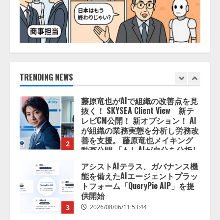
2026/08/06/14:54:32
1
藤原竜也がAIで組織の改善点を見
抜く！ SKYSEA Client View 新テ
レビCM公開！ 新オプション！ AI
が組織の業務実態を分析し労務改
善を支援。 藤原竜也メイキング
TRENDING NEWS
2
動画公開 「もしAIが自分を分析し
たら、すぐ休めと言われる自信が
アシストAIテラス、ガバナンス機
ある」「昨年の夏はカブトムシを
能を備えたAIエージェントプラッ
捕まえたり、虫と戦ったり…」
トフォーム「QueryPie AIP」を提
2026/08/06/14:54:31
供開始
3
2026/08/06/11:53:44
レアラ、『AIはどの法律事務所を
推薦するのか』について 企業法
務系70事務所×5つのAIで実態調査
を実施
4
2026/08/06/11:53:44