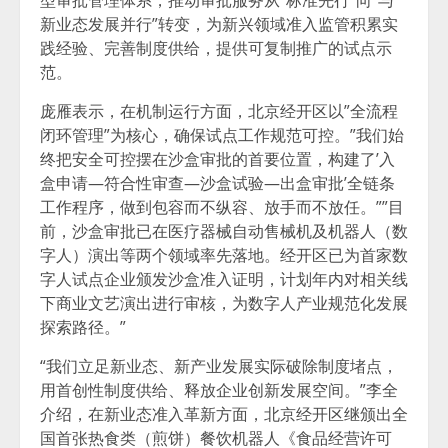
新业态发展并行”转变，为新兴领域准入监管积累实
践经验、完善制度供给，提供可复制推广的试点示
范。
庞雁表示，在机制运行方面，北京经开区以”全流程
闭环管理”为核心，确保试点工作规范可控。”我们始
终把安全可控摆在沙盒审批的首要位置，构建了’入
盒申请—符合性审查—沙盒试验—出盒审批’全链条
工作程序，做到包容而不纵容、放手而不放任。””目
前，沙盒审批已在医疗器械自动售械机及机器人（数
字人）演出等两个领域率先落地。经开区已为首家数
字人试点企业颁发沙盒准入证明，计划年内对相关线
下商业文艺演出进行审核，为数字人产业规范化发展
探索路径。”
“我们立足新业态、新产业发展实际破除制度堵点，
用首创性制度供给、释放企业创新发展空间。”李全
介绍，在新业态准入革新方面，北京经开区继颁出全
国首张热食类（煎饼）餐饮机器人《食品经营许可