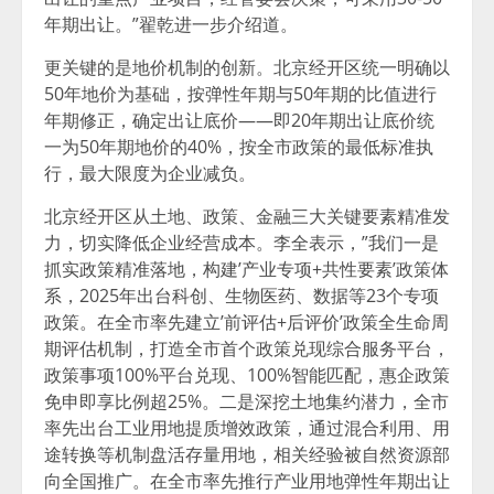
年期出让。”翟乾进一步介绍道。
更关键的是地价机制的创新。北京经开区统一明确以
50年地价为基础，按弹性年期与50年期的比值进行
年期修正，确定出让底价——即20年期出让底价统
一为50年期地价的40%，按全市政策的最低标准执
行，最大限度为企业减负。
北京经开区从土地、政策、金融三大关键要素精准发
力，切实降低企业经营成本。李全表示，”我们一是
抓实政策精准落地，构建’产业专项+共性要素’政策体
系，2025年出台科创、生物医药、数据等23个专项
政策。在全市率先建立’前评估+后评价’政策全生命周
期评估机制，打造全市首个政策兑现综合服务平台，
政策事项100%平台兑现、100%智能匹配，惠企政策
免申即享比例超25%。二是深挖土地集约潜力，全市
率先出台工业用地提质增效政策，通过混合利用、用
途转换等机制盘活存量用地，相关经验被自然资源部
向全国推广。在全市率先推行产业用地弹性年期出让