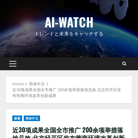
Skip
to
AI-WATCH
content
トレンドと未来をキャッチする
Primary
Menu
Home
简体中文
近30项成果全国全市推广 200余项举措落地见效 北京经开区发
布营商环境改革创新成果
新着
简体中文
近30项成果全国全市推广 200余项举措落
地见效 北京经开区发布营商环境改革创新