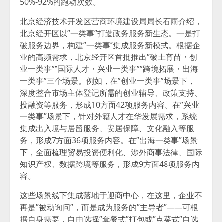
50%-92%的跑动次数。
北京经济技术开发区营商环境建设局局长石雨介绍，
北京经开区以”一类事”打造政务服务新生态。一是打
破服务边界，构建”一类事”集成服务新模式。根据企
业的高频需求，北京经开区首批推出”破土育苗・创
业一类事””国际人才・兴业一类事””跨境拓展・出海
一类事”三个场景。例如，在”创业一类事”场景下，
深度整合市场主体登记所需的创业辅导、政策支持、
投融资等服务，形成10方面42项服务内容。在”兴业
一类事”场景下，针对外籍人才在华发展需求，系统
集成出入境与居留服务、安居保障、文化融入等服
务，形成7方面36项服务内容。在”出海一类事”场景
下，全面梳理贸易投资便利化、涉外商事法律、国际
知识产权、数据跨境等服务，形成9方面48项服务内
容。
这些场景线下集成落地于迎商中心，在这里，企业不
再是”被动询问”，而是成为服务的”主导者”——可根
据自身需要，自由选择”套餐式”打包或”点菜式”自选