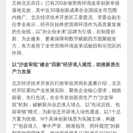
又称北京亦庄）已有200余项营商环境改革创新举措
落地见效，其中近30项创新成果在全国或全市范围
内推广。北京经济技术开发区工委委员、管委会副主
任李全表示，经开区始终把营商环境作为高质量发展
的生命线，以”亦企创未来”品牌为引领，在制度创
新、为企服务、要素保障和数字赋能四方面聚能发
力，有力发挥了全市营商环境改革试验田和示范区的
作用。
以”沙盒审批”健全”四新”经济准入规范，
助推新质生
产力发展
北京经济技术开发区行政审批局局长庞雁介绍，北京
经开区紧扣产业发展实际、聚焦企业核心需求，稳慎
探索、先行先试，在全市首创新质生产力”沙盒审
批”机制，破解新兴业态准入堵点。以”先试后批、包
容审慎”模式，为新业态开辟准入绿色通道。以1个总
方案为统领、N个具体创新场景为实施主体，构建
了”包容准入、事中严管、精准指导、闭环规范”的新
型审批管理体系，推动审批服务从”标准先行”向”与