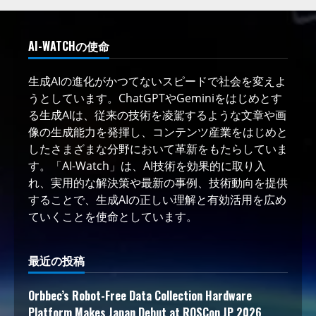
AI-WATCHの使命
生成AIの進化がかつてないスピードで社会を変えよ
うとしています。ChatGPTやGeminiをはじめとす
る生成AIは、従来の技術を凌駕するような文章や画
像の生成能力を発揮し、コンテンツ産業をはじめと
したさまざまな分野において革新をもたらしていま
す。「AI-Watch」は、AI技術を効果的に取り入
れ、実用的な解決策や最新の事例、技術動向を提供
することで、生成AIの正しい理解と有効活用を広め
ていくことを使命としています。
最近の投稿
Orbbec’s Robot-Free Data Collection Hardware
Platform Makes Japan Debut at ROSCon JP 2026