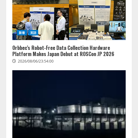
新着
英語
Orbbec’s Robot-Free Data Collection Hardware
Platform Makes Japan Debut at ROSCon JP 2026
2026/08/06/23:54:00
藤原竜也がAIで組織の改善点を見
抜く！ SKYSEA Client View 新テ
レビCM公開！ 新オプション！ AI
が組織の業務実態を分析し労務改
善を支援。 藤原竜也メイキング
2
動画公開 「もしAIが自分を分析し
たら、すぐ休めと言われる自信が