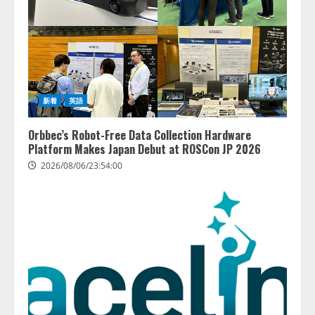
トフォーム「QueryPie AIP」を提
2026/08/06/14:54:31
供開始
3
2026/08/06/11:53:44
レアラ、『AIはどの法律事務所を
推薦するのか』について 企業法
務系70事務所×5つのAIで実態調査
新着
英語
を実施
4
2026/08/06/11:53:44
Orbbec’s Robot-Free Data Collection Hardware
Platform Makes Japan Debut at ROSCon JP 2026
2026/08/06/23:54:00