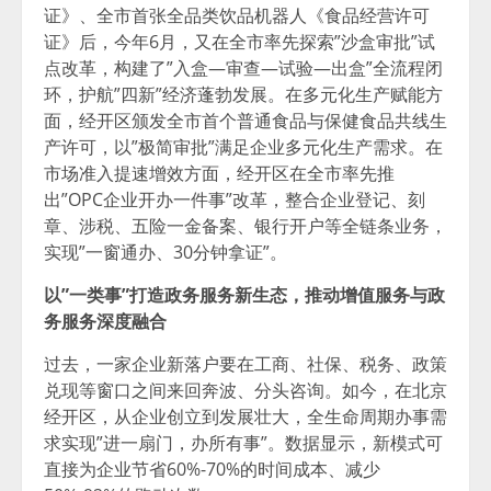
证》、全市首张全品类饮品机器人《食品经营许可
证》后，今年6月，又在全市率先探索”沙盒审批”试
点改革，构建了”入盒—审查—试验—出盒”全流程闭
环，护航”四新”经济蓬勃发展。在多元化生产赋能方
面，经开区颁发全市首个普通食品与保健食品共线生
产许可，以”极简审批”满足企业多元化生产需求。在
市场准入提速增效方面，经开区在全市率先推
出”OPC企业开办一件事”改革，整合企业登记、刻
章、涉税、五险一金备案、银行开户等全链条业务，
实现”一窗通办、30分钟拿证”。
以”一类事”打造政务服务新生态，
推动增值服务与政
务服务深度融合
过去，一家企业新落户要在工商、社保、税务、政策
兑现等窗口之间来回奔波、分头咨询。如今，在北京
经开区，从企业创立到发展壮大，全生命周期办事需
求实现”进一扇门，办所有事”。数据显示，新模式可
直接为企业节省60%-70%的时间成本、减少