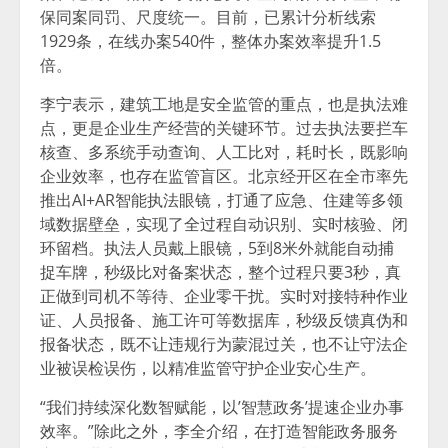
保同案同罚、尺度统一。目前，已累计分析线索
1929条，在线办案540件，整体办案效率提升1.5
倍。
李宁表示，建筑工地是安全监管的重点，也是执法难
点，更是企业生产经营的关键环节。过去执法要拦车
核查、多系统手动查询、人工比对，耗时长，既影响
企业效率，也存在监管盲区。北京经开区在全市率先
推出AI+AR智能执法眼镜，打通了应急、住建等多领
域数据壁垒，实现了全过程自动识别、实时核验、闭
环留档。执法人员戴上眼镜，5到8米外就能自动捕
捉车牌，秒级比对备案状态，整个过程只要3秒，真
正做到司机不等待、企业零干扰。实时对接特种作业
证、人员报备、施工许可等数据库，秒级反馈真伪和
报备状态，既不让违规行为蒙混过关，也不让守法企
业被误检误伤，以精准监管守护企业安心生产。
“我们持续深化数智赋能，以’智慧政务’提速企业办事
效率。”除此之外，李全介绍，在打造智能政务服务