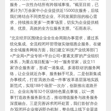
服务，一次性办结所有跨领域事项。”截至目前，已
累计为1万余家中小企业提供近15000次服务，后续
我们将结合不同类型企业、不同发展阶段的核心需
求，持续推出更多’一类事’场景，切实为企业提供精
准、优质、高效的全方位服务支撑。”石雨表示。
“北京经开区围绕企业全生命周期办事需求，通过系
统化集成、全流程闭环管理做实做细惠企服务。在健
全全域服务网络方面，我们建立’科技产业统筹部门
+产业局+产业专班+平台公司+要素支撑’的产业组织
体系，为重点项目配备’一对一’服务管家，设立11
家’亦企服务港’，形成’一港集成、多港联动’的服务网
络，让企业就近办事、服务触手可及。二是创新集成
办事模式，打造’高效办成一件事’改革基层落地实践
新范式，实现188个场景’一次办’，创新推出道路开
口、企业出海等32个区级特色重点事项，以’一类
事’打造政务服务新生态，推动增值服务与政务服务
深度融合。三是完善诉求闭环处置，我们首创’亦企
办’双闭环企业接诉即办机制，整合线上线下全渠道