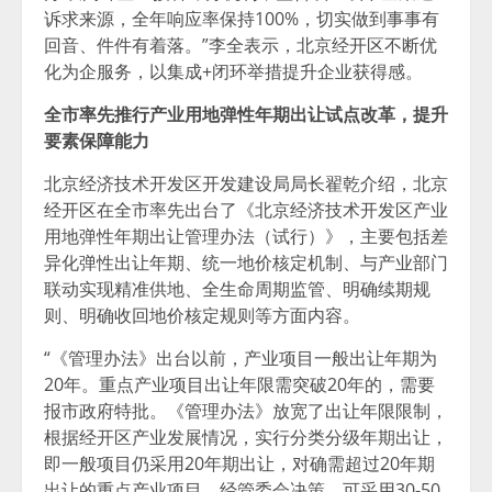
诉求来源，全年响应率保持100%，切实做到事事有
回音、件件有着落。”李全表示，北京经开区不断优
化为企服务，以集成+闭环举措提升企业获得感。
全市率先推行产业用地弹性年期出让试点改革，
提升
要素保障能力
北京经济技术开发区开发建设局局长翟乾介绍，北京
经开区在全市率先出台了《北京经济技术开发区产业
用地弹性年期出让管理办法（试行）》，主要包括差
异化弹性出让年期、统一地价核定机制、与产业部门
联动实现精准供地、全生命周期监管、明确续期规
则、明确收回地价核定规则等方面内容。
“《管理办法》出台以前，产业项目一般出让年期为
20年。重点产业项目出让年限需突破20年的，需要
报市政府特批。《管理办法》放宽了出让年限限制，
根据经开区产业发展情况，实行分类分级年期出让，
即一般项目仍采用20年期出让，对确需超过20年期
出让的重点产业项目，经管委会决策，可采用30-50