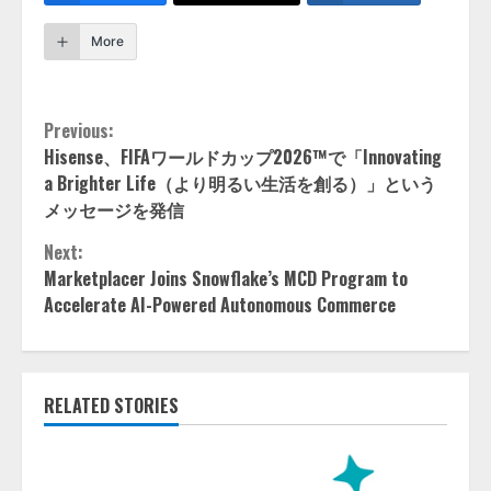
More
Continue
Previous:
Hisense、FIFAワールドカップ2026™で「Innovating
Reading
a Brighter Life（より明るい生活を創る）」という
メッセージを発信
Next:
Marketplacer Joins Snowflake’s MCD Program to
Accelerate AI-Powered Autonomous Commerce
RELATED STORIES