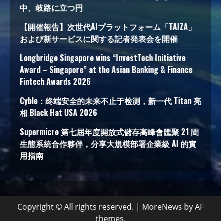
中、岐路に立つ円
【開催報告】次世代AIプラットフォーム「TAIZA」
および新サービスに関する記者発表会を開催
Longbridge Singapore wins “InvestTech Initiative
Award – Singapore” at the Asian Banking & Finance
Fintech Awards 2026
Cyble：终端安全的未来不止于检测，新一代 Titan 亮
相 Black Hat USA 2026
Supermicro 第七屆年度開放式儲存高峰會匯聚 21 間
生態系統合作夥伴，分享大規模部署企業級 AI 的實
用指南
Copyright © All rights reserved.
|
MoreNews
by AF
themes.