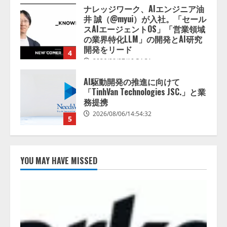
AI駆動開発の推進に向けて
「TinhVan Technologies JSC.」と業
務提携
2026/08/06/14:54:32
5
【開催報告】次世代AIプラットフ
ォーム「TAIZA」および新サービ
スに関する記者発表会を開催
2026/08/07/17:53:45
1
lmessage、MCP接続機能を強化
し、AIから設定操作できる機能を
YOU MAY HAVE MISSED
拡充
2026/08/07/13:53:50
2
【2026年企業のAI導入・活用に関
する調査】AIを組織として導入で
きている企業は26.8％。AI導入企