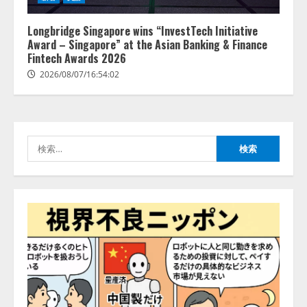
【2026年企業のAI導入・活用に関
する調査】AIを組織として導入で
きている企業は26.8％。AI導入企
Longbridge Singapore wins “InvestTech Initiative
業の68.0％が、自社でのAI導入・
Award – Singapore” at the Asian Banking & Finance
活用は「上手くいっている」と回
Fintech Awards 2026
3
答
2026/08/07/16:54:02
2026/08/07/13:53:50
ナレッジワーク、AIエンジニア油
井 誠（@myui）が入社。「セール
スAIエージェントOS」「営業領域
の業界特化LLM」の開発とAI研究
検
開発をリード
4
索:
2026/08/07/10:54:31
AI駆動開発の推進に向けて
「TinhVan Technologies JSC.」と業
務提携
2026/08/06/14:54:32
5
【開催報告】次世代AIプラットフ
ォーム「TAIZA」および新サービ
スに関する記者発表会を開催