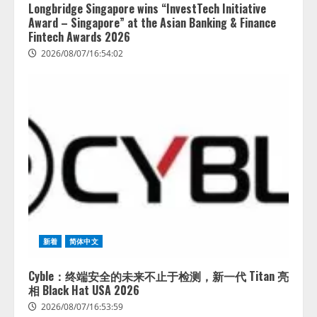
Longbridge Singapore wins “InvestTech Initiative
Award – Singapore” at the Asian Banking & Finance
Fintech Awards 2026
2026/08/07/16:54:02
新着
简体中文
Cyble：终端安全的未来不止于检测，新一代 Titan 亮
相 Black Hat USA 2026
2026/08/07/16:53:59