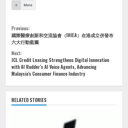
More
Continue
Previous:
國際醫療創新和交流協會（IHIEA）在港成立併發布
Reading
六大行動藍圖
Next:
JCL Credit Leasing Strengthens Digital Innovation
with AI Rudder’s AI Voice Agents, Advancing
Malaysia’s Consumer Finance Industry
RELATED STORIES