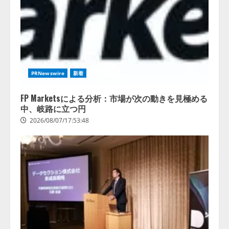
業の68.0％が、自社でのAI導入・
活用は「上手くいっている」と回
3
答
2026/08/07/13:53:50
ナレッジワーク、AIエンジニア油
井 誠（@myui）が入社。「セール
スAIエージェントOS」「営業領域
PRNewswire
新着
の業界特化LLM」の開発とAI研究
開発をリード
4
FP Marketsによる分析：市場が次の動きを見極める
2026/08/07/10:54:31
中、岐路に立つ円
2026/08/07/17:53:48