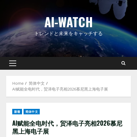
Skip
to
AI-WATCH
content
トレンドと未来をキャッチする
Primary
Menu
Home
简体中文
AI赋能全电时代，贸泽电子亮相2026慕尼黑上海电子展
新着
简体中文
AI赋能全电时代，贸泽电子亮相2026慕尼
黑上海电子展