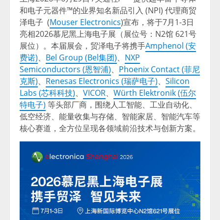
和电子元器件™的业界知名新品引入 (NPI) 代理商贸
泽电子 (
Mouser Electronics
)宣布，将
于7月1-3日
亮相2
026慕尼黑上海电子展（展位号：N2馆 621号
展位）。本届展会，贸泽电子将携手
Amphenol (安
费诺)
、
Bel Group (Bel集团)
、
NXP
Semiconductors (恩智浦)
、
Phoenix Contact (菲尼
克斯)
、
Renesas Electronics (瑞萨电子)
、
Silicon
Labs (芯科科技)
、
VICOR
、
Würth Elektronik (伍尔
特电子)
等头部厂商，围绕人工智能、工业自动化、
低空经济、能量收集与存储、智能家居、智能汽车等
核心赛道，全方位呈现各领域前沿技术与创新方案。