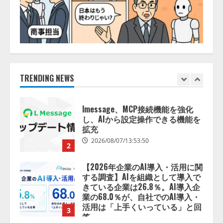
2026/08/07/17:53:45
1
lmessage、MCP接続機能を強化
し、AIから設定操作できる機能を
拡充
2026/08/07/13:53:50
TRENDING NEWS
2
【2026年企業のAI導入・活用に関
する調査】AIを組織として導入で
きている企業は26.8％。AI導入企
業の68.0％が、自社でのAI導入・
活用は「上手くいっている」と回
3
答
2026/08/07/13:53:50
ナレッジワーク、AIエンジニア油
井 誠（@myui）が入社。「セール
スAIエージェントOS」「営業領域
の業界特化LLM」の開発とAI研究
開発をリード
4
2026/08/07/10:54:31