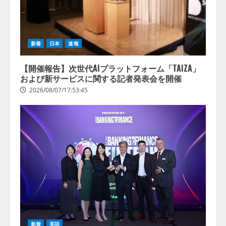
新着
日本
速報
【開催報告】次世代AIプラットフォーム「TAIZA」
および新サービスに関する記者発表会を開催
2026/08/07/17:53:45
lmessage、MCP接続機能を強化
し、AIから設定操作できる機能を
拡充
2026/08/07/13:53:50
2
新着
英語