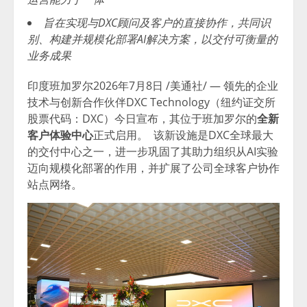
旨在实现与DXC顾问及客户的直接协作，共同识
别、构建并规模化部署AI解决方案，以交付可衡量的
业务成果
印度班加罗尔
2026年7月8日
/美通社/ — 领先的企业
技术与创新合作伙伴DXC Technology（纽约证交所
股票代码：DXC）今日宣布，其位于班加罗尔的
全新
客户体验中心
正式启用。 该新设施是DXC全球最大
的交付中心之一，进一步巩固了其助力组织从AI实验
迈向规模化部署的作用，并扩展了公司全球客户协作
站点网络。