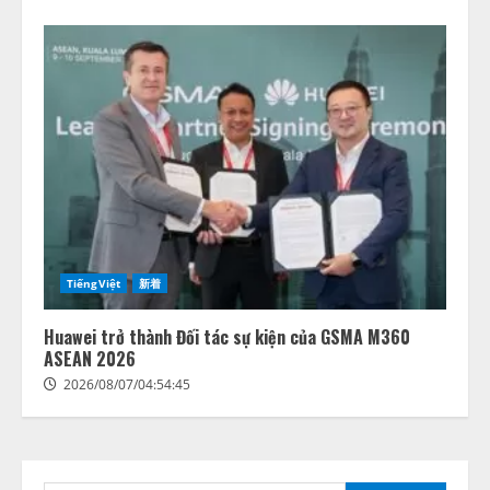
藤原竜也がAIで組織の改善点を見
TiếngViệt
新着
抜く！ SKYSEA Client View 新テ
レビCM公開！ 新オプション！ AI
が組織の業務実態を分析し労務改
Huawei trở thành Đối tác sự kiện của GSMA M360
善を支援。 藤原竜也メイキング
ASEAN 2026
2
動画公開 「もしAIが自分を分析し
2026/08/07/04:54:45
たら、すぐ休めと言われる自信が
アシストAIテラス、ガバナンス機
ある」「昨年の夏はカブトムシを
能を備えたAIエージェントプラッ
捕まえたり、虫と戦ったり…」
トフォーム「QueryPie AIP」を提
2026/08/06/14:54:31
供開始