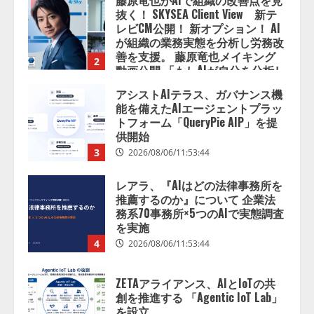
藤原竜也がAIで組織の改善点を見
抜く！ SKYSEA Client View 新テ
レビCM公開！ 新オプション！ AI
が組織の業務実態を分析し労務改
善を支援。 藤原竜也メイキング
2
動画公開 「もしAIが自分を分析し
たら、すぐ休めと言われる自信が
アシストAIテラス、ガバナンス機
ある」「昨年の夏はカブトムシを
能を備えたAIエージェントプラッ
捕まえたり、虫と戦ったり…」
トフォーム「QueryPie AIP」を提
2026/08/06/14:54:31
供開始
3
2026/08/06/11:53:44
レアラ、『AIはどの法律事務所を
推薦するのか』について 企業法
務系70事務所×5つのAIで実態調査
を実施
4
2026/08/06/11:53:44
ZETAアライアンス、AIとIoTの共
創を推進する 「Agentic IoT Lab」
を設立