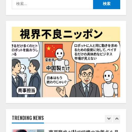
検
3
2026/08/06/11:53:44
索:
レアラ、『AIはどの法律事務所を
推薦するのか』について 企業法
務系70事務所×5つのAIで実態調査
を実施
4
2026/08/06/11:53:44
ZETAアライアンス、AIとIoTの共
創を推進する 「Agentic IoT Lab」
を設立
2026/08/06/11:53:44
5
AI駆動開発の推進に向けて
「TinhVan Technologies JSC.」と業
務提携
2026/08/06/14:54:32
TRENDING NEWS
1