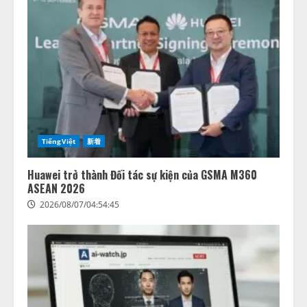
TiếngViệt
新着
Huawei trở thành Đối tác sự kiện của GSMA M360
ASEAN 2026
2026/08/07/04:54:45