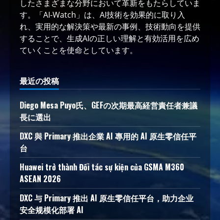
したさまざまな分野において革新をもたらしていま
す。「AI-Watch」は、AI技術を効果的に取り入
れ、実用的な解決策や最新の事例、技術動向を提供
することで、生成AIの正しい理解と有効活用を広め
ていくことを使命としています。
最近の投稿
Diego Mesa Puyo氏、GEFの次期最高経営責任者兼議
長に選出
DXC 與 Primary 推出企業 AI 專用的 AI 原生零信任平
台
Huawei trở thành Đối tác sự kiện của GSMA M360
ASEAN 2026
DXC 与 Primary 推出 AI 原生零信任平台，助力企业
安全规模化部署 AI