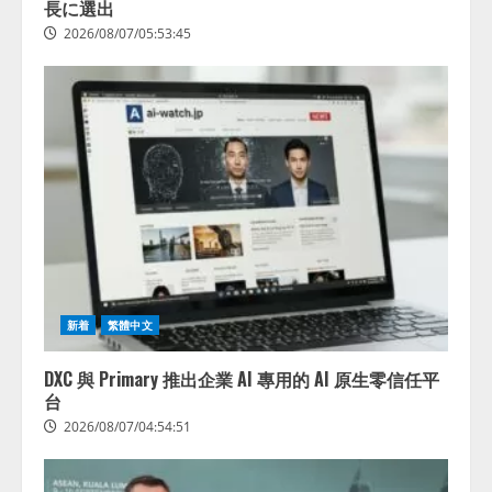
長に選出
レアラ、『AIはどの法律事務所を
2026/08/07/05:53:45
推薦するのか』について 企業法
務系70事務所×5つのAIで実態調査
を実施
4
2026/08/06/11:53:44
新着
繁體中文
DXC 與 Primary 推出企業 AI 專用的 AI 原生零信任平
台
2026/08/07/04:54:51