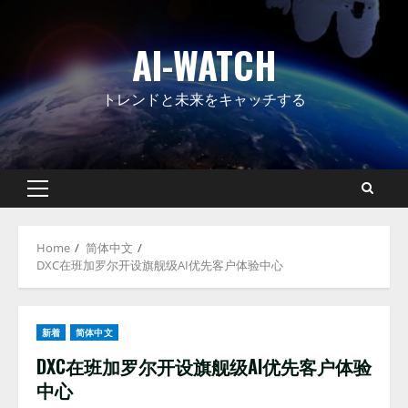
Skip
to
AI-WATCH
content
トレンドと未来をキャッチする
Primary
Menu
Home
简体中文
DXC在班加罗尔开设旗舰级AI优先客户体验中心
新着
简体中文
DXC在班加罗尔开设旗舰级AI优先客户体验
中心