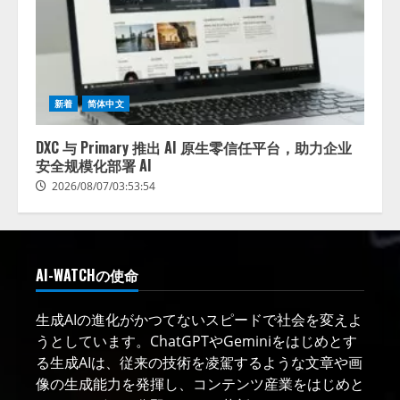
新着
简体中文
DXC 与 Primary 推出 AI 原生零信任平台，助力企业
安全规模化部署 AI
2026/08/07/03:53:54
AI-WATCHの使命
生成AIの進化がかつてないスピードで社会を変えよ
うとしています。ChatGPTやGeminiをはじめとす
る生成AIは、従来の技術を凌駕するような文章や画
像の生成能力を発揮し、コンテンツ産業をはじめと