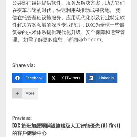
公共部门组织提供软件、服务及解决方案，助力它们
在变革加速的时代，快速利用AI推动成果落地。 凭
借在托管基础设施服务、应用现代化以及行业特定软
件解决方案领域的深厚专业能力，DXC为全球一些最
复杂的技术体系提供现代化升级、安全保障和运营管
理。 如需了解更多信息，请访问dxc.com。
Share via:
Facebook
X (Twitter)
LinkedIn
More
Continue
Previous:
DXC 於班加羅爾開設旗艦級人工智能優先 (AI-first)
Reading
的客戶體驗中心