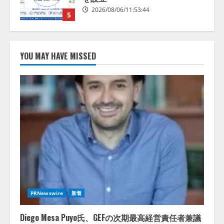
2026/08/06/11:53:44
5
AI駆動開発の推進に向けて
「TinhVan Technologies JSC.」と業
YOU MAY HAVE MISSED
務提携
2026/08/06/14:54:32
1
藤原竜也がAIで組織の改善点を見
抜く！ SKYSEA Client View 新テ
レビCM公開！ 新オプション！ AI
が組織の業務実態を分析し労務改
善を支援。 藤原竜也メイキング
2
動画公開 「もしAIが自分を分析し
たら、すぐ休めと言われる自信が
アシストAIテラス、ガバナンス機
ある」「昨年の夏はカブトムシを
能を備えたAIエージェントプラッ
捕まえたり、虫と戦ったり…」
トフォーム「QueryPie AIP」を提
2026/08/06/14:54:31
PRNewswire
新着
供開始
3
2026/08/06/11:53:44
Diego Mesa Puyo氏、GEFの次期最高経営責任者兼議