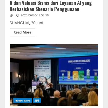
A dan Valuasi Bisnis dari Layanan AI yang
Berbasiskan Skenario Penggunaan
2025/06/30/18:53:50
SHANGHAI, 30 Juni
Read
Read More
more
about
Jumlah
Pengguna
5G-
A
Tercatat
10
Juta
di
Tiongkok:
Huawei
Bahas
Perkembangan
5G-
A
dan
Valuasi
Bisnis
dari
PRNewswire
新着
Layanan
AI