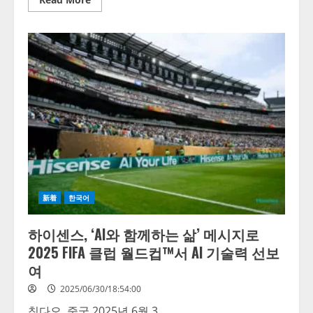
more
about
海
信
以
「AI
YOUR
LIFE」
為
主
題
亮
相
2025
年
世
俱
杯，
展
現
新着
한국어
AI
技
術
하이센스, ‘AI와 함께하는 삶’ 메시지로
實
力
2025 FIFA 클럽 월드컵™서 AI 기술력 선보
여
2025/06/30/18:54:00
칭다오, 중국 2025년 6월 3