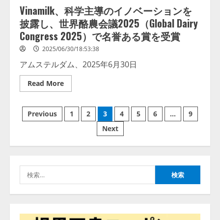
yang
Vinamilk、科学主導のイノベーションを
Berbasiskan
lmessage、MCP接続機能を強化
Skenario
披露し、世界酪農会議2025（Global Dairy
し、AIから設定操作できる機能を
Penggunaan
拡充
Congress 2025）で名誉ある賞を受賞
2026/08/07/13:53:50
2
2025/06/30/18:53:38
アムステルダム、2025年6月30日
【2026年企業のAI導入・活用に関
する調査】AIを組織として導入で
Read
Read More
きている企業は26.8％。AI導入企
more
about
業の68.0％が、自社でのAI導入・
Vinamilk、
活用は「上手くいっている」と回
投
科
3
Previous
1
2
3
4
5
6
…
9
学
答
主
稿
Next
導
2026/08/07/13:53:50
ナレッジワーク、AIエンジニア油
の
井 誠（@myui）が入社。「セール
イ
の
ノ
スAIエージェントOS」「営業領域
ベ
の業界特化LLM」の開発とAI研究
ー
ペ
検
開発をリード
シ
4
ョ
索:
2026/08/07/10:54:31
ー
ン
を
披
AI駆動開発の推進に向けて
ジ
露
「TinhVan Technologies JSC.」と業
し、