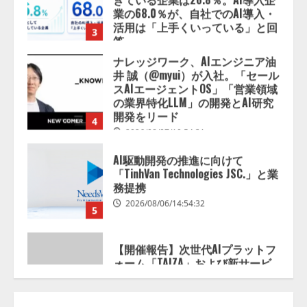
2026/08/07/13:53:50
ナレッジワーク、AIエンジニア油
井 誠（@myui）が入社。「セール
スAIエージェントOS」「営業領域
の業界特化LLM」の開発とAI研究
開発をリード
4
2026/08/07/10:54:31
AI駆動開発の推進に向けて
「TinhVan Technologies JSC.」と業
務提携
2026/08/06/14:54:32
5
【開催報告】次世代AIプラットフ
ォーム「TAIZA」および新サービ
スに関する記者発表会を開催
2026/08/07/17:53:45
1
lmessage、MCP接続機能を強化