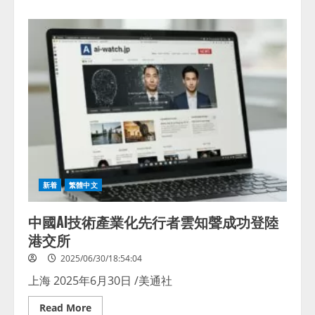
about
海
信
以”AI
YOUR
LIFE”为
主
题
亮
相
2025
年
世
俱
杯，
展
现
AI
技
新着
繁體中文
术
实
力
中國AI技術產業化先行者雲知聲成功登陸
港交所
2025/06/30/18:54:04
上海 2025年6月30日 /美通社
Read
Read More