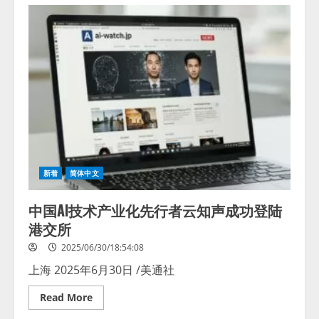
Hisense
Showcases
AI
Technology
Strength
with
“AI
YOUR
LIFE”
Message
at
FIFA
Club
World
Cup
2025™
新着
简体中文
中国AI技术产业化先行者云知声成功登陆
港交所
2025/06/30/18:54:08
上海 2025年6月30日 /美通社
Read
Read More
more
about