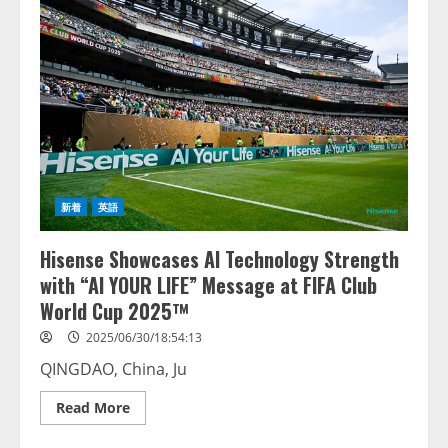
Technology
Strength
with
“AI
YOUR
LIFE”
Message
at
FIFA
Club
World
Cup
2025™
新着
英語
Hisense Showcases AI Technology Strength
with “AI YOUR LIFE” Message at FIFA Club
World Cup 2025™
2025/06/30/18:54:13
QINGDAO, China, Ju
Read
Read More
more
about