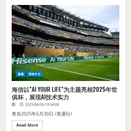
中
国
AI
技
术
产
业
化
先
行
者
云
知
声
成
功
登
陆
新着
简体中文
港
交
所
海信以”AI YOUR LIFE”为主题亮相2025年世
俱杯，展现AI技术实力
2025/06/30/18:54:08
青岛2025年6月30日 /美通社/
Read
Read More
more