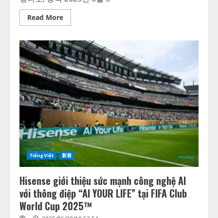
Read
Read More
more
about
하
이
센
스,
‘AI
와
함
께
하
는
삶’
메
시
지
로
2025
FIFA
클
TiếngViệt
新着
럽
월
드
Hisense giới thiệu sức mạnh công nghệ AI
컵
™
với thông điệp “AI YOUR LIFE” tại FIFA Club
서
AI
World Cup 2025™
기
술