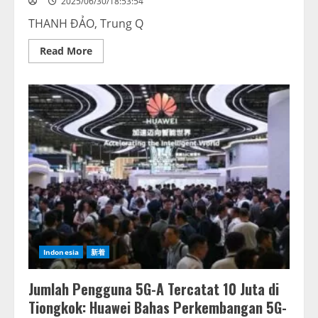
2025/06/30/18:53:54
력
선
THANH ĐẢO, Trung Q
보
여
Read
Read More
more
about
Hisense
giới
thiệu
sức
mạnh
công
nghệ
AI
với
thông
điệp
“AI
YOUR
LIFE”
tại
FIFA
Club
World
Indonesia
新着
Cup
2025™
Jumlah Pengguna 5G-A Tercatat 10 Juta di
Tiongkok: Huawei Bahas Perkembangan 5G-