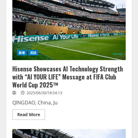
新着
英語
Hisense Showcases AI Technology Strength
with “AI YOUR LIFE” Message at FIFA Club
World Cup 2025™
2025/06/30/18:54:13
QINGDAO, China, Ju
Read
Read More
more
about
Hisense
Showcases
AI