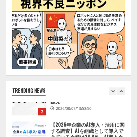
世
務提携
送
界
酪
2026/08/06/14:54:32
5
農
り
会
議
2025（Global
【開催報告】次世代AIプラットフ
Dairy
Congress
ォーム「TAIZA」および新サービ
2025）
スに関する記者発表会を開催
で
名
2026/08/07/17:53:45
誉
1
あ
る
賞
を
lmessage、MCP接続機能を強化
受
し、AIから設定操作できる機能を
賞
拡充
2026/08/07/13:53:50
TRENDING NEWS
2
【2026年企業のAI導入・活用に関
する調査】AIを組織として導入で
きている企業は26.8％。AI導入企
業の68.0％が、自社でのAI導入・
活用は「上手くいっている」と回
3
答