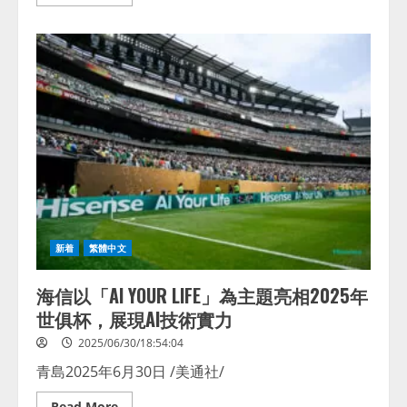
more
about
中
國
AI
技
術
產
業
化
先
行
者
雲
知
聲
成
功
登
陸
新着
繁體中文
港
交
所
海信以「AI YOUR LIFE」為主題亮相2025年
世俱杯，展現AI技術實力
2025/06/30/18:54:04
青島2025年6月30日 /美通社/
Read
Read More