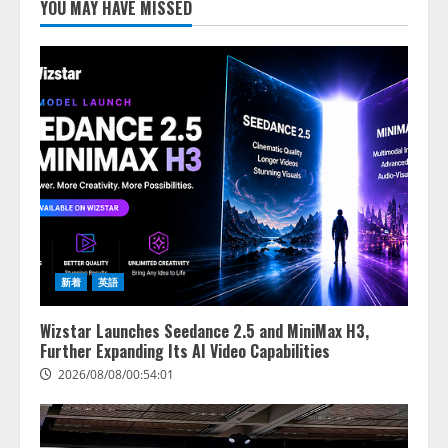
し、AIから設定操作できる機能を
YOU MAY HAVE MISSED
拡充
2026/08/07/13:53:50
2
【2026年企業のAI導入・活用に関
する調査】AIを組織として導入で
きている企業は26.8％。AI導入企
業の68.0％が、自社でのAI導入・
活用は「上手くいっている」と回
3
答
2026/08/07/13:53:50
ナレッジワーク、AIエンジニア油
井 誠（@myui）が入社。「セール
スAIエージェントOS」「営業領域
新着
英語
の業界特化LLM」の開発とAI研究
開発をリード
4
Wizstar Launches Seedance 2.5 and MiniMax H3,
2026/08/07/10:54:31
Further Expanding Its AI Video Capabilities
2026/08/08/00:54:01