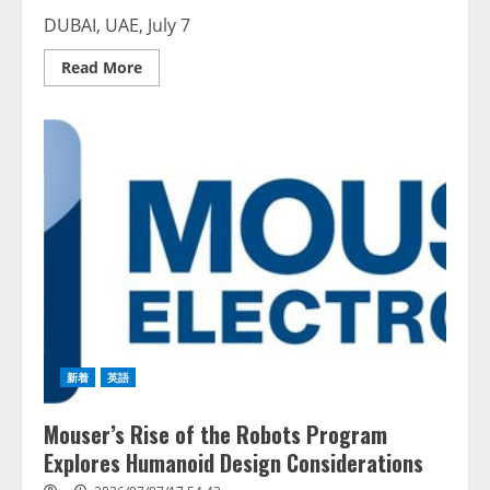
DUBAI, UAE, July 7
Read
Read More
more
about
Flytxt
Partners
with
Digicel
Trinidad
&
Tobago
to
transform
AI-
Led
Customer
Engagement
新着
英語
Mouser’s Rise of the Robots Program
Explores Humanoid Design Considerations