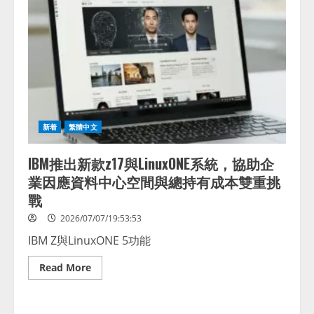
工
智
能
就
緒
的
連
接
投
資，
強
化
印
新着
繁體中文
度–
新
加
IBM推出新款z17與LinuxONE系統，協助企
坡
數
業因應資料中心空間與總持有成本雙重挑
碼
走
戰
廊
2026/07/07/19:53:53
IBM Z與LinuxONE 5功能
Read
Read More
more
about
IBM
推