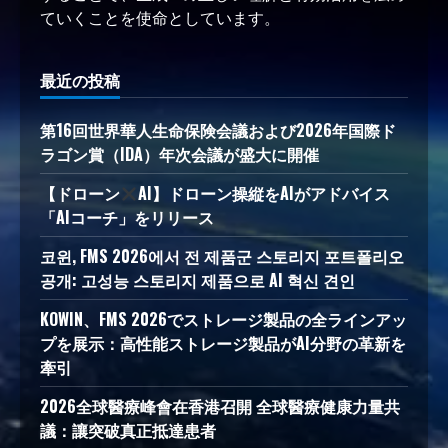
ていくことを使命としています。
最近の投稿
第16回世界華人生命保険会議および2026年国際ド
ラゴン賞（IDA）年次会議が盛大に開催
【ドローン
AI】ドローン操縦をAIがアドバイス
「AIコーチ」をリリース
코윈, FMS 2026에서 전 제품군 스토리지 포트폴리오
공개: 고성능 스토리지 제품으로 AI 혁신 견인
KOWIN、FMS 2026でストレージ製品の全ラインアッ
プを展示：高性能ストレージ製品がAI分野の革新を
牽引
2026全球醫療峰會在香港召開 全球醫療健康力量共
議：讓突破真正抵達患者