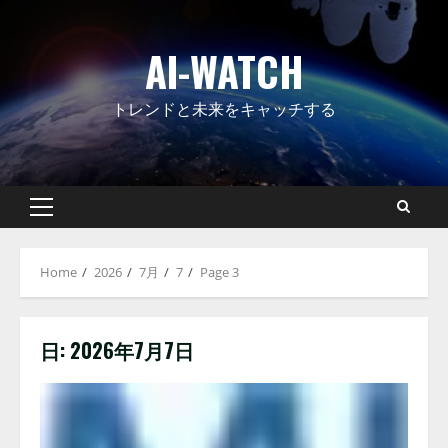
Skip
to
AI-WATCH
content
トレンドと未来をキャッチする
Primary
Menu
Home
2026
7月
7
Page 3
日:
2026年7月7日