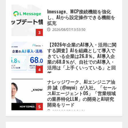
ド
「日
【2026年企業のAI導入・活用に関
本
AI
する調査】AIを組織として導入で
大
きている企業は26.8％。AI導入企
賞
業の68.0％が、自社でのAI導入・
2026」、
本
活用は「上手くいっている」と回
日
4
答
7
月
2026/08/07/13:53:50
ナレッジワーク、AIエンジニア油
7
日
井 誠（@myui）が入社。「セール
（火）
スAIエージェントOS」「営業領域
よ
り
の業界特化LLM」の開発とAI研究
エ
開発をリード
ン
5
ト
2026/08/07/10:54:31
リ
ー
受
【ドローン
AI】ドローン操縦を
付
AIがアドバイス「AIコーチ」をリ
開
始
リース
2026/08/09/01:53:44
1
【開催報告】次世代AIプラットフ