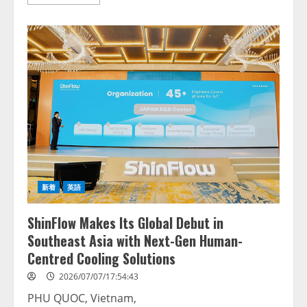
more
about
Vantage、
XAUUSD247
で
24
時
間
365
日
の
金
CFD
取
引
を
開
始
新着
英語
ShinFlow Makes Its Global Debut in
Southeast Asia with Next-Gen Human-
Centred Cooling Solutions
2026/07/07/17:54:43
PHU QUOC, Vietnam,