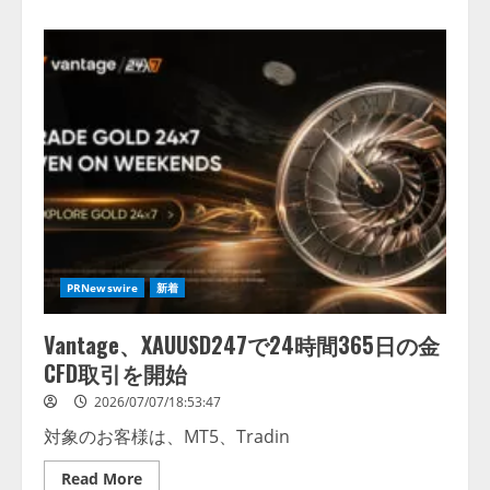
about
HAMi
晋
升
CNCF
Incubating，
AI
算
力
治
理
进
入
全
球
开
源
基
础
PRNewswire
新着
设
施
新
Vantage、XAUUSD247で24時間365日の金
阶
段
CFD取引を開始
2026/07/07/18:53:47
対象のお客様は、MT5、Tradin
Read
Read More