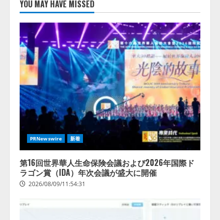
ォーム「TAIZA」および新サービ
YOU MAY HAVE MISSED
スに関する記者発表会を開催
2026/08/07/17:53:45
2
lmessage、MCP接続機能を強化
し、AIから設定操作できる機能を
拡充
2026/08/07/13:53:50
3
【2026年企業のAI導入・活用に関
する調査】AIを組織として導入で
きている企業は26.8％。AI導入企
PRNewswire
新着
業の68.0％が、自社でのAI導入・
活用は「上手くいっている」と回
4
答
第16回世界華人生命保険会議および2026年国際ド
ラゴン賞（IDA）年次会議が盛大に開催
2026/08/07/13:53:50
2026/08/09/11:54:31