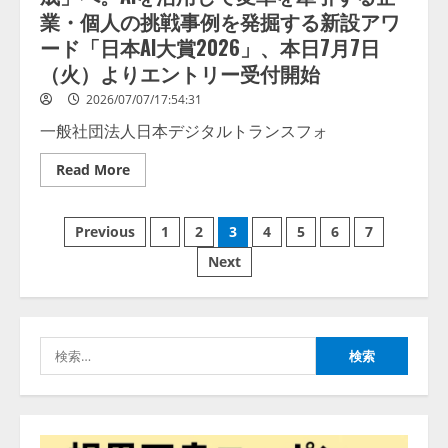
業・個人の挑戦事例を発掘する新設アワ
【開催報告】次世代AIプラットフ
ード「日本AI大賞2026」、本日7月7日
ォーム「TAIZA」および新サービ
スに関する記者発表会を開催
（火）よりエントリー受付開始
2026/08/07/17:53:45
2
2026/07/07/17:54:31
一般社団法人日本デジタルトランスフォ
lmessage、MCP接続機能を強化
Read
Read More
し、AIから設定操作できる機能を
more
拡充
about
単
2026/08/07/13:53:50
投
な
3
Previous
1
2
3
4
5
6
7
る
「業
稿
Next
務
【2026年企業のAI導入・活用に関
効
する調査】AIを組織として導入で
率
の
化」
きている企業は26.8％。AI導入企
か
業の68.0％が、自社でのAI導入・
ら
ペ
検
活用は「上手くいっている」と回
「ビ
4
ジ
答
索:
ー
ョ
ン
2026/08/07/13:53:50
ナレッジワーク、AIエンジニア油
達
ジ
井 誠（@myui）が入社。「セール
成」
へ。
スAIエージェントOS」「営業領域