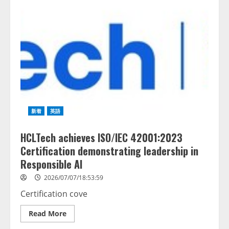
出
新
款
z17
與
LinuxONE
系
統，
協
助
企
業
因
應
資
料
新着
英語
中
心
空
HCLTech achieves ISO/IEC 42001:2023
間
與
Certification demonstrating leadership in
總
持
Responsible AI
有
成
2026/07/07/18:53:59
本
雙
Certification cove
重
挑
戰
Read
Read More
more
about