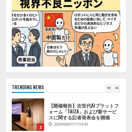
AI
送
の業界特化LLM」の開発とAI研究
を
活
開発をリード
5
用
り
し
2026/08/07/10:54:31
て
変
【ドローン
AI】ドローン操縦を
革
を
AIがアドバイス「AIコーチ」をリ
牽
リース
引
す
2026/08/09/01:53:44
る
1
企
業・
個
人
【開催報告】次世代AIプラットフ
の
ォーム「TAIZA」および新サービ
挑
スに関する記者発表会を開催
戦
事
2026/08/07/17:53:45
TRENDING NEWS
例
2
を
発
掘
す
lmessage、MCP接続機能を強化
る
し、AIから設定操作できる機能を
新
設
拡充
ア
ワ
2026/08/07/13:53:50
3
ー