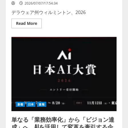
2026/07/07/17:54:34
デラウェア州ウィルミントン、2026
Read
Read More
more
about
TMRW
Vault®、
欧
州
医
療
機
器
規
則
（MDR）
に
基
づ
き
CE
マ
ー
新着
日本
速報
ク
を
取
単なる「業務効率化」から「ビジョン達
得
成」へ。AIを活用して変革を牽引する企