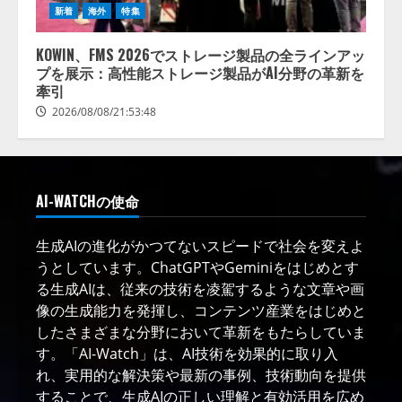
新着
海外
特集
KOWIN、FMS 2026でストレージ製品の全ラインアッ
プを展示：高性能ストレージ製品がAI分野の革新を
牽引
2026/08/08/21:53:48
AI-WATCHの使命
生成AIの進化がかつてないスピードで社会を変えよ
うとしています。ChatGPTやGeminiをはじめとす
る生成AIは、従来の技術を凌駕するような文章や画
像の生成能力を発揮し、コンテンツ産業をはじめと
したさまざまな分野において革新をもたらしていま
す。「AI-Watch」は、AI技術を効果的に取り入
れ、実用的な解決策や最新の事例、技術動向を提供
することで、生成AIの正しい理解と有効活用を広め