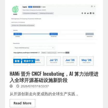
HCLTech
achieves
ISO/IEC
42001:2023
Certification
demonstrating
leadership
in
Responsible
AI
新着
简体中文
HAMi 晋升 CNCF Incubating，AI 算力治理进
入全球开源基础设施新阶段
2026/07/07/18:53:57
从开源创新走向更成熟的全球生产实践，
Read
Read More
more