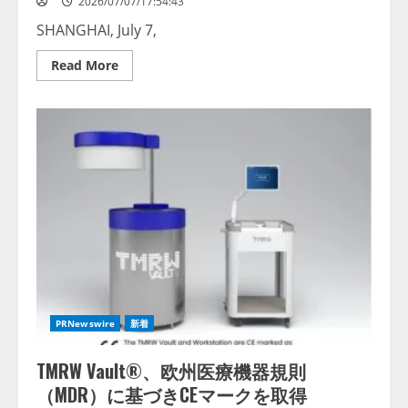
2026/07/07/17:54:43
SHANGHAI, July 7,
Read
Read More
more
about
Mouser’s
Rise
of
the
Robots
Program
Explores
Humanoid
Design
Considerations
PRNewswire
新着
TMRW Vault®、欧州医療機器規則
（MDR）に基づきCEマークを取得