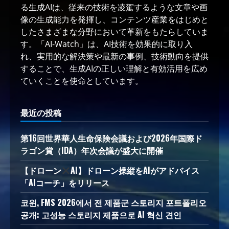
る生成AIは、従来の技術を凌駕するような文章や画
像の生成能力を発揮し、コンテンツ産業をはじめと
したさまざまな分野において革新をもたらしていま
す。「AI-Watch」は、AI技術を効果的に取り入
れ、実用的な解決策や最新の事例、技術動向を提供
することで、生成AIの正しい理解と有効活用を広め
ていくことを使命としています。
最近の投稿
第16回世界華人生命保険会議および2026年国際ド
ラゴン賞（IDA）年次会議が盛大に開催
【ドローン
AI】ドローン操縦をAIがアドバイス
「AIコーチ」をリリース
코윈, FMS 2026에서 전 제품군 스토리지 포트폴리오
공개: 고성능 스토리지 제품으로 AI 혁신 견인