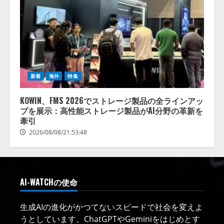
新着
海外
特集
KOWIN、FMS 2026でストレージ製品の全ラインアッ
プを展示：高性能ストレージ製品がAI分野の革新を
牽引
2026/08/08/21:53:48
AI-WATCHの使命
生成AIの進化がかつてないスピードで社会を変えよ
うとしています。ChatGPTやGeminiをはじめとす