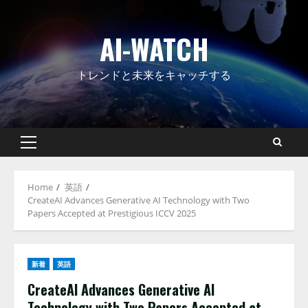
Skip
to
AI-WATCH
content
トレンドと未来をキャッチする
Primary
Menu
Home
英語
CreateAI Advances Generative AI Technology with Two
Papers Accepted at Prestigious ICCV 2025
新着
英語
CreateAI Advances Generative AI
Technology with Two Papers Accepted at