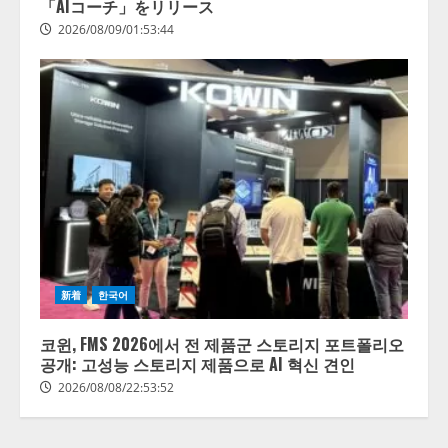
「AIコーチ」をリリース
2026/08/09/01:53:44
【開催報告】次世代AIプラットフ
ォーム「TAIZA」および新サービ
スに関する記者発表会を開催
2026/08/07/17:53:45
2
新着
한국어
코윈, FMS 2026에서 전 제품군 스토리지 포트폴리오
lmessage、MCP接続機能を強化
공개: 고성능 스토리지 제품으로 AI 혁신 견인
し、AIから設定操作できる機能を
拡充
2026/08/08/22:53:52
2026/08/07/13:53:50
3