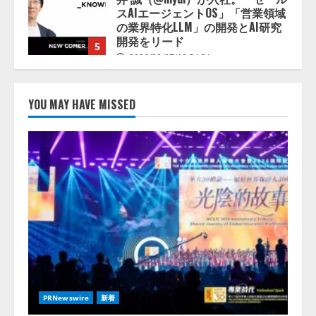
2026/08/07/10:54:31
【ドローン
AI】ドローン操縦を
AIがアドバイス「AIコーチ」をリ
リース
2026/08/09/01:53:44
1
YOU MAY HAVE MISSED
【開催報告】次世代AIプラットフ
ォーム「TAIZA」および新サービ
スに関する記者発表会を開催
2026/08/07/17:53:45
2
lmessage、MCP接続機能を強化
し、AIから設定操作できる機能を
拡充
2026/08/07/13:53:50
3
【2026年企業のAI導入・活用に関
PRNewswire
新着
する調査】AIを組織として導入で