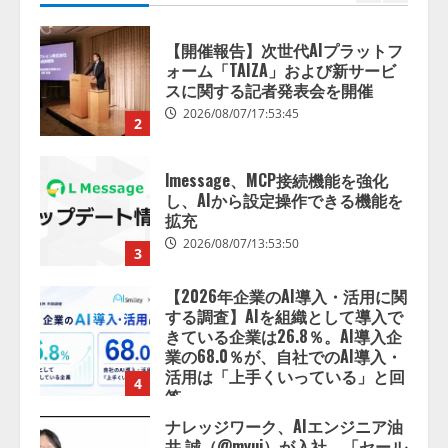
スに関する記者発表会を開催
2026/08/07/17:53:45
2
lmessage、MCP接続機能を強化
し、AIから設定操作できる機能を
拡充
2026/08/07/13:53:50
3
【2026年企業のAI導入・活用に関
する調査】AIを組織として導入で
きている企業は26.8％。AI導入企
業の68.0％が、自社でのAI導入・
活用は「上手くいっている」と回
4
答
2026/08/07/13:53:50
ナレッジワーク、AIエンジニア油
井 誠（@myui）が入社。「セール
スAIエージェントOS」「営業領域
の業界特化LLM」の開発とAI研究
開発をリード
5