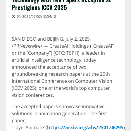
Prestigious ICCV 2025
2025/07/02/10:54:12
SAN DIEGO
and
BEIJING
,
July 2, 2025
/PRNewswire/ — CreateAI Holdings (“CreateAI”
or the “Company”) (OTC: TSPH), a leader in
artificial intelligence technology, today
announced the acceptance of two
groundbreaking research papers at the 20th
International Conference on Computer Vision
(ICCV 2025), one of the world’s top computer
vision conferences.
The accepted papers showcase innovative
solutions in animation generation. The first
paper,
“LayerAnimate”(
https://arxiv.org/abs/2501.08295
),