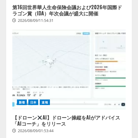
きている企業は26.8％。AI導入企
第16回世界華人生命保険会議および2026年国際ド
業の68.0％が、自社でのAI導入・
ラゴン賞（IDA）年次会議が盛大に開催
活用は「上手くいっている」と回
4
2026/08/09/11:54:31
答
2026/08/07/13:53:50
新着
日本
速報
【ドローン
AI】ドローン操縦をAIがアドバイス
「AIコーチ」をリリース
2026/08/09/01:53:44