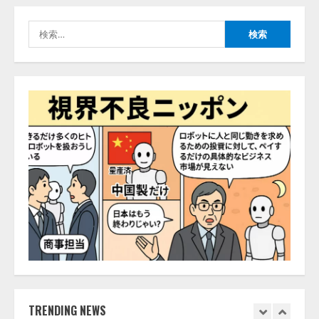
【2026年企業のAI導入・活用に関
する調査】AIを組織として導入で
検
きている企業は26.8％。AI導入企
索:
業の68.0％が、自社でのAI導入・
活用は「上手くいっている」と回
4
答
2026/08/07/13:53:50
ナレッジワーク、AIエンジニア油
井 誠（@myui）が入社。「セール
スAIエージェントOS」「営業領域
の業界特化LLM」の開発とAI研究
開発をリード
5
2026/08/07/10:54:31
【ドローン
AI】ドローン操縦を
AIがアドバイス「AIコーチ」をリ
リース
2026/08/09/01:53:44
1
【開催報告】次世代AIプラットフ
TRENDING NEWS
ォーム「TAIZA」および新サービ