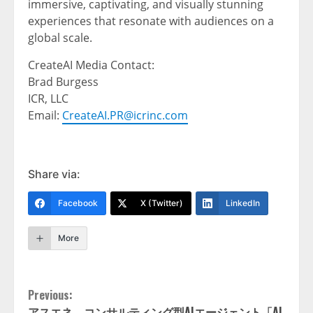
immersive, captivating, and visually stunning
experiences that resonate with audiences on a
global scale.
CreateAI Media Contact:
Brad Burgess
ICR, LLC
Email:
CreateAI.PR@icrinc.com
Share via:
Facebook
X (Twitter)
LinkedIn
More
Continue
Previous:
アスエネ、コンサルティング型AIエージェント「AI