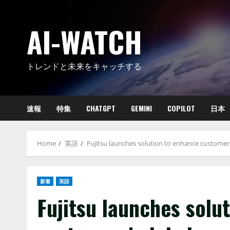
Skip
to
AI-WATCH
content
トレンドと未来をキャッチする
速報
特集
CHATGPT
GEMINI
COPILOT
日本
Home
英語
Fujitsu launches solution to enhance customers’
新着
英語
Fujitsu launches solu