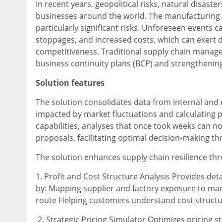
In recent years, geopolitical risks, natural disast
businesses around the world. The manufacturing in
particularly significant risks. Unforeseen events 
stoppages, and increased costs, which can exert
competitiveness. Traditional supply chain manage
business continuity plans (BCP) and strengthening 
Solution features
The solution consolidates data from internal and e
impacted by market fluctuations and calculating pr
capabilities, analyses that once took weeks can 
proposals, facilitating optimal decision-making t
The solution enhances supply chain resilience thr
1. Profit and Cost Structure Analysis Provides detai
by: Mapping supplier and factory exposure to mar
route Helping customers understand cost structure
2. Strategic Pricing Simulator Optimizes pricing st