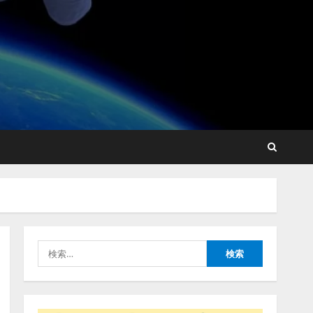
【開催報告】次世代AIプラ
ットフォーム「TAIZA」お
よび新サービスに関する記
者発表会を開催
2
2026/08/07/17:53:45
lmessage、MCP接続機能を
強化し、AIから設定操作で
きる機能を拡充
2026/08/07/13:53:50
3
検
【2026年企業のAI導入・活
索:
用に関する調査】AIを組織
として導入できている企業
は26.8％。AI導入企業の