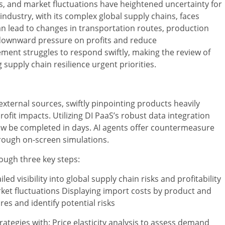
ers, and market fluctuations have heightened uncertainty for
dustry, with its complex global supply chains, faces
can lead to changes in transportation routes, production
 downward pressure on profits and reduce
ment struggles to respond swiftly, making the review of
supply chain resilience urgent priorities.
xternal sources, swiftly pinpointing products heavily
ofit impacts. Utilizing DI PaaS’s robust data integration
now be completed in days. AI agents offer countermeasure
hrough on-screen simulations.
ough three key steps:
led visibility into global supply chain risks and profitability
ket fluctuations Displaying import costs by product and
s and identify potential risks
rategies with: Price elasticity analysis to assess demand