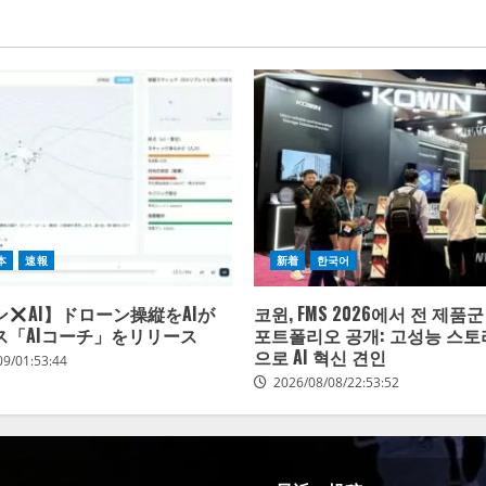
本
速報
新着
한국어
ン
AI】ドローン操縦をAIが
코윈, FMS 2026에서 전 제품
ス「AIコーチ」をリリース
포트폴리오 공개: 고성능 스토
으로 AI 혁신 견인
09/01:53:44
2026/08/08/22:53:52