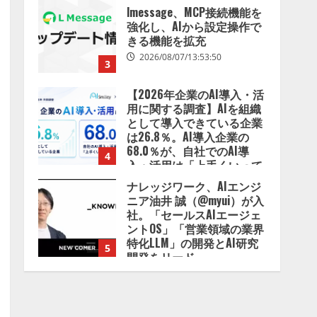
lmessage、MCP接続機能を
強化し、AIから設定操作で
きる機能を拡充
2026/08/07/13:53:50
3
【2026年企業のAI導入・活
用に関する調査】AIを組織
として導入できている企業
は26.8％。AI導入企業の
68.0％が、自社でのAI導
4
入・活用は「上手くいって
いる」と回答
ナレッジワーク、AIエンジ
2026/08/07/13:53:50
ニア油井 誠（@myui）が入
社。「セールスAIエージェ
ントOS」「営業領域の業界
特化LLM」の開発とAI研究
5
開発をリード
2026/08/07/10:54:31
【ドローン
AI】ドローン
操縦をAIがアドバイス「AI
コーチ」をリリース