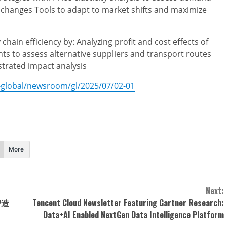
 changes Tools to adapt to market shifts and maximize
ain efficiency by: Analyzing profit and cost effects of
ts to assess alternative suppliers and transport routes
strated impact analysis
en-global/newsroom/gl/2025/07/02-01
More
Next:
智造
Tencent Cloud Newsletter Featuring Gartner Research:
Data+AI Enabled NextGen Data Intelligence Platform