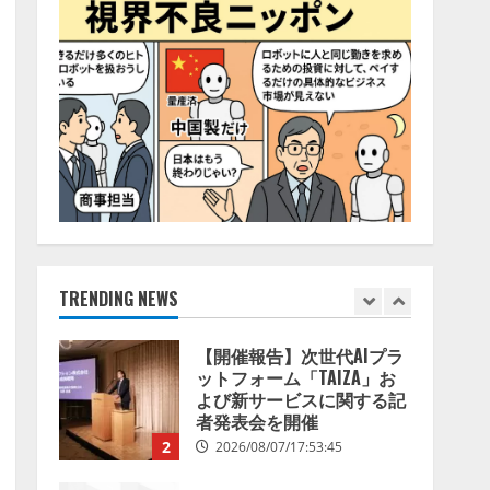
68.0％が、自社でのAI導
4
入・活用は「上手くいって
いる」と回答
ナレッジワーク、AIエンジ
2026/08/07/13:53:50
ニア油井 誠（@myui）が入
社。「セールスAIエージェ
ントOS」「営業領域の業界
特化LLM」の開発とAI研究
5
開発をリード
2026/08/07/10:54:31
【ドローン
AI】ドローン
操縦をAIがアドバイス「AI
コーチ」をリリース
2026/08/09/01:53:44
TRENDING NEWS
1
【開催報告】次世代AIプラ
ットフォーム「TAIZA」お
よび新サービスに関する記
者発表会を開催
2
2026/08/07/17:53:45