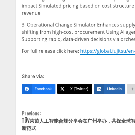
impact Simulated pricing based on cost structure
revenue
3. Operational Change Simulator Enhances supply ch
shifting from high-cost procurement Using AI agen
Supporting rapid, data-driven decisions via orche
For full release click here:
https://global.fujitsu/
Share via:
Facebook
X (Twitter)
LinkedIn
Continue
Previous:
TÜV莱茵人工智能合规分享会在广州举办，共探全球
Reading
新范式