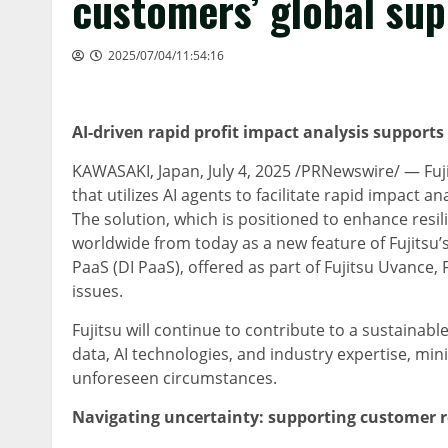
customers’ global sup
2025/07/04/11:54:16
AI-driven rapid profit impact analysis support
KAWASAKI, Japan
,
July 4, 2025
/PRNewswire/ — Fuji
that utilizes AI agents to facilitate rapid impact 
The solution, which is positioned to enhance resili
worldwide from today as a new feature of Fujitsu’s
PaaS (DI PaaS), offered as part of Fujitsu Uvance,
issues.
Fujitsu will continue to contribute to a sustainab
data, AI technologies, and industry expertise, mi
unforeseen circumstances.
Navigating uncertainty: supporting customer r