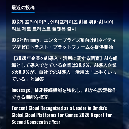
最近の投稿
DXC와 프라이머리, 엔터프라이즈 AI를 위한 AI 네이
티브 제로 트러스트 플랫폼 출시
DXCとPrimary、エンタープライズAI向けAIネイティ
ブ型ゼロトラスト・プラットフォームを提供開始
【2026年企業のAI導入・活用に関する調査】AIを組
織として導入できている企業は26.8％。AI導入企業
の68.0％が、自社でのAI導入・活用は「上手くいっ
ている」と回答
lmessage、MCP接続機能を強化し、AIから設定操作
できる機能を拡充
Tencent Cloud Recognized as a Leader in Omdia’s
Global Cloud Platforms for Games 2026 Report for
Second Consecutive Year