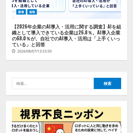
新着
速報
【2026年企業のAI導入・活用に関
する調査】AIを組織として導入で
【2026年企業のAI導入・活用に関する調査】AIを組
きている企業は26.8％。AI導入企
織として導入できている企業は26.8％。AI導入企業
業の68.0％が、自社でのAI導入・
の68.0％が、自社でのAI導入・活用は「上手くいっ
活用は「上手くいっている」と回
ている」と回答
2
答
2026/08/07/13:53:50
2026/08/07/13:53:50
ナレッジワーク、AIエンジニア油
井 誠（@myui）が入社。「セール
スAIエージェントOS」「営業領域
の業界特化LLM」の開発とAI研究
検
開発をリード
3
索:
2026/08/07/10:54:31
AI駆動開発の推進に向けて
「TinhVan Technologies JSC.」と業
務提携
2026/08/06/14:54:32
4