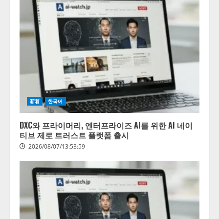
【2026年企業のAI導入・活用に関
する調査】AIを組織として導入で
きている企業は26.8％。AI導入企
業の68.0％が、自社でのAI導入・
活用は「上手くいっている」と回
2
答
2026/08/07/13:53:50
ナレッジワーク、AIエンジニア油
井 誠（@myui）が入社。「セール
スAIエージェントOS」「営業領域
新着
한국어
の業界特化LLM」の開発とAI研究
開発をリード
3
DXC와 프라이머리, 엔터프라이즈 AI를 위한 AI 네이
2026/08/07/10:54:31
티브 제로 트러스트 플랫폼 출시
AI駆動開発の推進に向けて
2026/08/07/13:53:59
「TinhVan Technologies JSC.」と業
務提携
2026/08/06/14:54:32
4