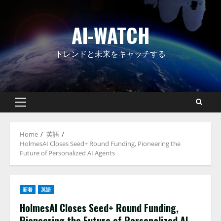
Skip
to
AI-WATCH
content
トレンドと未来をキャッチする
Primary
Menu
Home
英語
HolmesAI Closes Seed+ Round Funding, Pioneering the
Future of Personalized AI Agents
新着
英語
HolmesAI Closes Seed+ Round Funding,
Pioneering the Future of Personalized AI