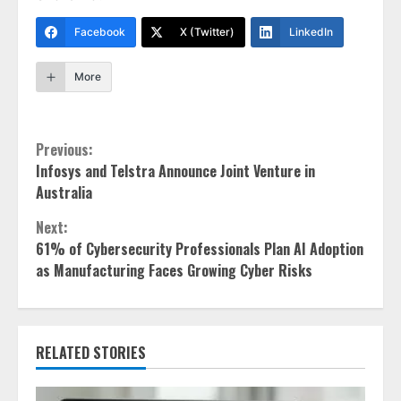
Facebook
X (Twitter)
LinkedIn
More
Continue
Previous:
Infosys and Telstra Announce Joint Venture in
Reading
Australia
Next:
61% of Cybersecurity Professionals Plan AI Adoption
as Manufacturing Faces Growing Cyber Risks
RELATED STORIES