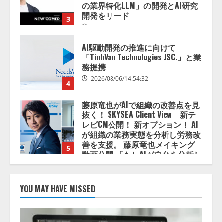
の業界特化LLM」の開発とAI研究
開発をリード
3
2026/08/07/10:54:31
AI駆動開発の推進に向けて
「TinhVan Technologies JSC.」と業
務提携
2026/08/06/14:54:32
4
藤原竜也がAIで組織の改善点を見
抜く！ SKYSEA Client View 新テ
レビCM公開！ 新オプション！ AI
が組織の業務実態を分析し労務改
善を支援。 藤原竜也メイキング
5
動画公開 「もしAIが自分を分析し
たら、すぐ休めと言われる自信が
ある」「昨年の夏はカブトムシを
lmessage、MCP接続機能を強化
捕まえたり、虫と戦ったり…」
し、AIから設定操作できる機能を
YOU MAY HAVE MISSED
拡充
2026/08/06/14:54:31
2026/08/07/13:53:50
1