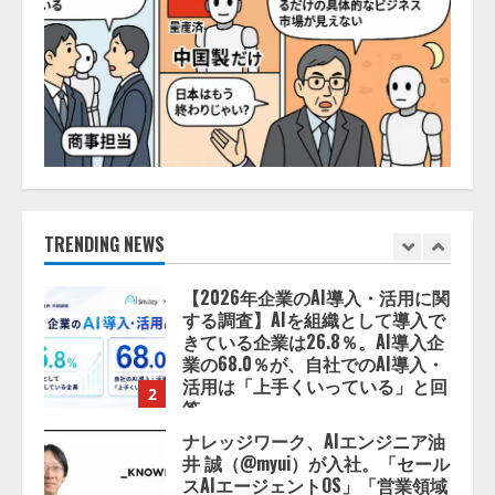
藤原竜也がAIで組織の改善点を見
抜く！ SKYSEA Client View 新テ
レビCM公開！ 新オプション！ AI
が組織の業務実態を分析し労務改
善を支援。 藤原竜也メイキング
5
動画公開 「もしAIが自分を分析し
たら、すぐ休めと言われる自信が
ある」「昨年の夏はカブトムシを
lmessage、MCP接続機能を強化
捕まえたり、虫と戦ったり…」
し、AIから設定操作できる機能を
拡充
2026/08/06/14:54:31
2026/08/07/13:53:50
TRENDING NEWS
1
【2026年企業のAI導入・活用に関
する調査】AIを組織として導入で
きている企業は26.8％。AI導入企
業の68.0％が、自社でのAI導入・
活用は「上手くいっている」と回
2
答
2026/08/07/13:53:50
ナレッジワーク、AIエンジニア油
井 誠（@myui）が入社。「セール
スAIエージェントOS」「営業領域