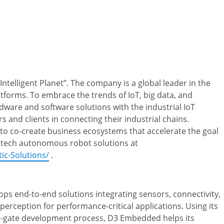
ntelligent Planet”. The company is a global leader in the
atforms. To embrace the trends of IoT, big data, and
rdware and software solutions with the industrial IoT
s and clients in connecting their industrial chains.
to co-create business ecosystems that accelerate the goal
antech autonomous robot solutions at
ic-Solutions/
.
s end-to-end solutions integrating sensors, connectivity,
rception for performance-critical applications. Using its
-gate development process, D3 Embedded helps its