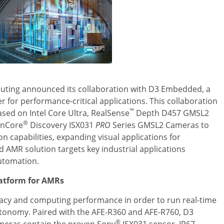
puting announced its collaboration with D3 Embedded, a
r for performance-critical applications. This collaboration
™
sed on Intel Core Ultra, RealSense
Depth D457 GMSL2
®
gnCore
Discovery ISX031
PRO
Series GMSL2 Cameras to
 capabilities, expanding visual applications for
AMR solution targets key industrial applications
utomation.
atform for AMRs
racy and computing performance in order to run real-time
autonomy. Paired with the AFE-R360 and AFE-R760, D3
®