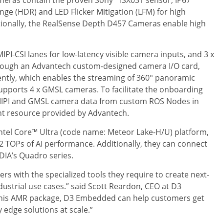
meras contain the proven Sony
ISX031 sensor, IP67
ge (HDR) and LED Flicker Mitigation (LFM) for high
tionally, the RealSense Depth D457 Cameras enable high
PI-CSI lanes for low-latency visible camera inputs, and 3 x
hrough an Advantech custom-designed camera I/O card,
tly, which enables the streaming of 360° panoramic
 supports 4 x GMSL cameras. To facilitate the onboarding
 MIPI and GMSL camera data from custom ROS Nodes in
nt resource provided by Advantech.
Intel Core™ Ultra (code name: Meteor Lake-H/U) platform,
2 TOPs of AI performance. Additionally, they can connect
IDIA’s Quadro series.
 with the specialized tools they require to create next-
ustrial use cases.” said
Scott Reardon
, CEO at D3
this AMR package, D3 Embedded can help customers get
 edge solutions at scale.”