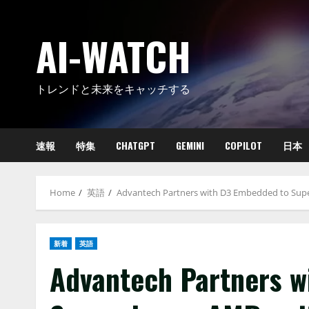
Skip
to
AI-WATCH
content
トレンドと未来をキャッチする
速報
特集
CHATGPT
GEMINI
COPILOT
日本
Home
英語
Advantech Partners with D3 Embedded to Sup
新着
英語
Advantech Partners w