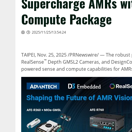
Supercharge AMRs wit
Compute Package
2025/11/25/13:54:24
TAIPEI
, Nov. 25, 2025 /PRNewswire/ — The robust p
™
RealSense
Depth GMSL2 Cameras, and DesignCo
powered sense and compute capabilities for AMRs i