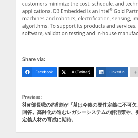
customers minimize the cost, schedule, and techn
®
applications. D3 Embedded is an Intel
Gold Partn
machines and robotics, electrification, sensing, 
algorithms. To support its products and service
software, validation testing and in-house manufa
Share via:
Facebook
X (Twitter)
LinkedIn
Continue
Previous:
SIer部長職の約9割が「AIは今後の要件定義に不可
Reading
回答。高齢化の進むレガシーシステムの解消策や、
定義人材の育成に期待。