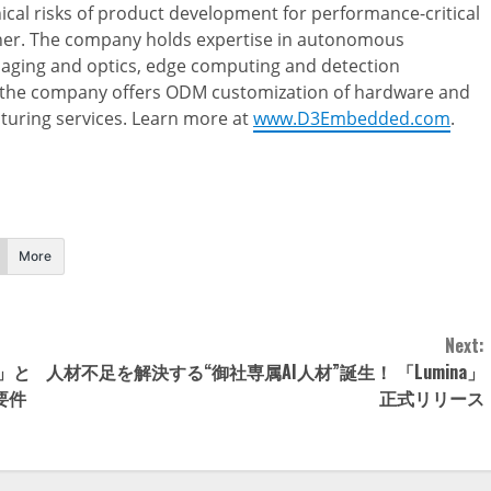
ical risks of product development for performance-critical
er. The company holds expertise in autonomous
imaging and optics, edge computing and detection
s, the company offers ODM customization of hardware and
cturing services. Learn more at
www.D3Embedded.com
.
More
Next:
欠」と
人材不足を解決する“御社専属AI人材”誕生！ 「Lumina」
要件
正式リリース