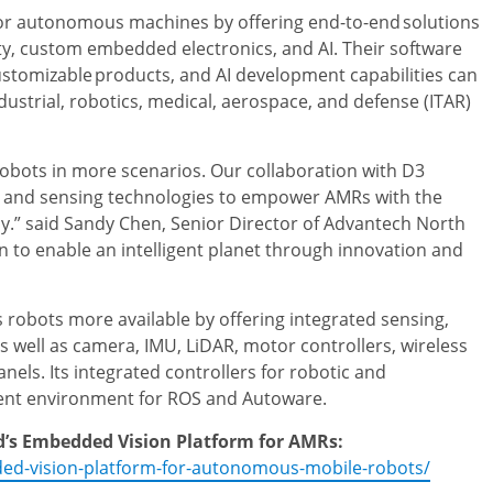
r autonomous machines by offering end-to-end solutions
ty, custom embedded electronics, and AI. Their software
ustomizable products, and AI development capabilities can
ustrial, robotics, medical, aerospace, and defense (ITAR)
obots in more scenarios. Our collaboration with D3
 and sensing technologies to empower AMRs with the
y.” said
Sandy Chen
, Senior Director of Advantech North
n to enable an intelligent planet through innovation and
bots more available by offering integrated sensing,
well as camera, IMU, LiDAR, motor controllers, wireless
els. Its integrated controllers for robotic and
nt environment for ROS and Autoware.
s Embedded Vision Platform for AMRs:
d-vision-platform-for-autonomous-mobile-robots/