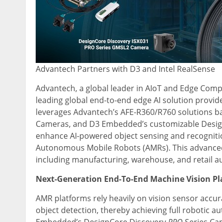
Advantech Partners with D3 and Intel RealSense
Advantech, a global leader in AIoT and Edge Com
leading global end-to-end edge AI solution provide
leverages Advantech’s AFE-R360/R760 solutions ba
Cameras, and D3 Embedded’s customizable Desi
enhance AI-powered object sensing and recognition
Autonomous Mobile Robots (AMRs). This advanced 
including manufacturing, warehouse, and retail a
Next-Generation End-To-End Machine Vision Pl
AMR platforms rely heavily on vision sensor accu
object detection, thereby achieving full robotic 