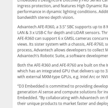
Embedded’s DesignCore Discovery
PRO
Series Ca
ingress protection, and features High Dynamic Ran
performance in dynamic lighting conditions. Addi
bandwidth stereo depth vision.
Advantech AFE-R360, a 3.5″ SBC supports up to 8 MI
LAN & 3 x USB-C for depth and LiDAR sensors. T
AFE-R360 can support 6 x GMSL cameras concurren
views. Its sister system with a chassis, AFE-R760,
process, Advantech allows developers to collect
Advantech’s Robotic Suite, a software developme
Both the AFE-R360 and AFE-R760 are built on the 
which has an integrated GPU that delivers up to 3
with external MXM-type GPUs, e.g. Intel Arc or NV
“D3 Embedded is committed to providing developers
generation AI sense and compute solutions for ind
Embedded. “By collaborating with Advantech on 
their unique products to market faster and deploy