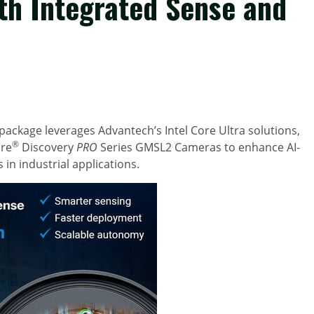
h Integrated Sense and
ackage leverages Advantech’s Intel Core Ultra solutions,
®
re
Discovery
PRO
Series GMSL2 Cameras to enhance AI-
n industrial applications.