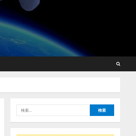
AI駆動開発の推進に向けて
「TinhVan Technologies
JSC.」と業務提携
2026/08/06/14:54:32
2
藤原竜也がAIで組織の改善
点を見抜く！ SKYSEA Client
View 新テレビCM公開！
新オプション！ AIが組織の
業務実態を分析し労務改善
3
を支援。 藤原竜也メイキン
グ動画公開 「もしAIが自分
アシストAIテラス、ガバナ
を分析したら、すぐ休めと
ンス機能を備えたAIエージ
言われる自信がある」「昨
ェントプラットフォーム
年の夏はカブトムシを捕ま
「QueryPie AIP」を提供開
えたり、虫と戦ったり…」
始
4
2026/08/06/14:54:31
検
2026/08/06/11:53:44
索:
レアラ、『AIはどの法律事
務所を推薦するのか』につ
いて 企業法務系70事務所
×5つのAIで実態調査を実施