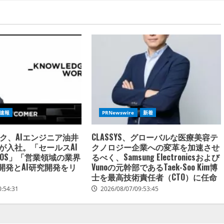
速報
PRNewswire
新着
ク、AIエンジニア油井
CLASSYS、グローバルな医療美容テ
）が入社。「セールスAI
クノロジー企業への変革を加速させ
OS」「営業領域の業界
るべく、Samsung Electronicsおよび
の開発とAI研究開発をリ
Vunoの元幹部であるTaek-Soo Kim博
士を最高技術責任者（CTO）に任命
0:54:31
2026/08/07/09:53:45