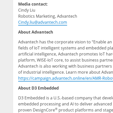
Media contact
:
Cindy Liu
Robotics Marketing, Advantech
Cindy.liu@advantech.com
About Advantech
Advantech has the corporate vision to “Enable an I
fields of IoT intelligent systems and embedded pl
artificial intelligence, Advantech promotes IoT ha
platform, WISE-IoT core, to assist business partner
Advantech is also working with business partners 
of industrial intelligence. Learn more about Adv
https://campaign.advantech.online/en/AMR-Robot
About D3 Embedded
D3 Embedded is a U.S.-based company that develop
embedded processing and AI to deliver advanced pe
®
proven DesignCore
product platforms and stage