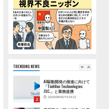
5
2026/08/06/11:53:44
ナレッジワーク、AIエンジ
ニア油井 誠（@myui）が入
社。「セールスAIエージェ
ントOS」「営業領域の業界
特化LLM」の開発とAI研究
1
開発をリード
2026/08/07/10:54:31
AI駆動開発の推進に向けて
「TinhVan Technologies
JSC.」と業務提携
TRENDING NEWS
2026/08/06/14:54:32
2
藤原竜也がAIで組織の改善
点を見抜く！ SKYSEA Client
View 新テレビCM公開！
新オプション！ AIが組織の
業務実態を分析し労務改善
3
を支援。 藤原竜也メイキン
グ動画公開 「もしAIが自分