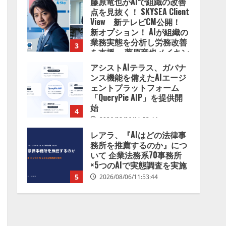
アシストAIテラス、ガバナ
を分析したら、すぐ休めと
ンス機能を備えたAIエージ
言われる自信がある」「昨
ェントプラットフォーム
年の夏はカブトムシを捕ま
「QueryPie AIP」を提供開
えたり、虫と戦ったり…」
始
4
2026/08/06/14:54:31
2026/08/06/11:53:44
レアラ、『AIはどの法律事
務所を推薦するのか』につ
いて 企業法務系70事務所
×5つのAIで実態調査を実施
5
2026/08/06/11:53:44
ナレッジワーク、AIエンジ
ニア油井 誠（@myui）が入
社。「セールスAIエージェ
ントOS」「営業領域の業界
特化LLM」の開発とAI研究
1
開発をリード
2026/08/07/10:54:31
AI駆動開発の推進に向けて
「TinhVan Technologies