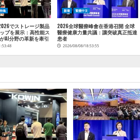
特集
新着
繁體中文
S 2026でストレージ製品
2026全球醫療峰會在香港召開 全球
ップを展示：高性能ス
醫療健康力量共議：讓突破真正抵達
がAI分野の革新を牽引
患者
1:53:48
2026/08/08/18:53:55