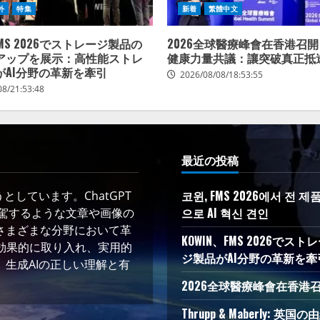
外
特集
新着
繁體中文
FMS 2026でストレージ製品の
2026全球醫療峰會在香港召開
アップを展示：高性能ストレ
健康力量共議：讓突破真正抵
がAI分野の革新を牽引
2026/08/08/18:53:55
08/21:53:48
最近の投稿
코윈, FMS 2026에서 전
しています。ChatGPT
으로 AI 혁신 견인
凌駕するような文章や画像の
さまざまな分野において革
KOWIN、FMS 2026
術を効果的に取り入れ、実用的
ジ製品がAI分野の革新を牽
生成AIの正しい理解と有
2026全球醫療峰會在香港
Thrupp & Maberly