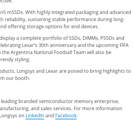
ctive.
en5 mSSDs. With highly integrated packaging and advanced
h reliability, sustaining stable performance during long-
and offering storage options for end devices.
 display a complete portfolio of SSDs, DIMMs, PSSDs and
elebrating
Lexar
‘s 30th anniversary and the upcoming
FIFA
h the
Argentina National Football Team
will also be
rendy styling.
oducts, Longsys and Lexar are poised to bring highlights to
om our booth.
lly leading branded semiconductor memory enterprise,
anufacturing, and sales services. For more information
w Longsys on
LinkedIn
and
Facebook
.