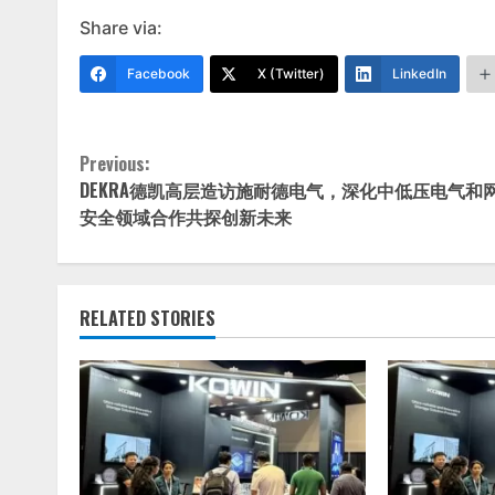
Share via:
Facebook
X (Twitter)
LinkedIn
Continue
Previous:
DEKRA德凯高层造访施耐德电气，深化中低压电气和
Reading
安全领域合作共探创新未来
RELATED STORIES