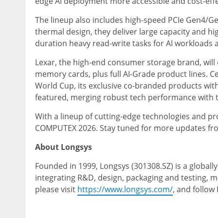
edge AI deployment more accessible and cost-effe
The lineup also includes high-speed PCIe Gen4/G
thermal design, they deliver large capacity and hig
duration heavy read-write tasks for AI workloads 
Lexar, the high-end consumer storage brand, will
memory cards, plus full AI-Grade product lines. C
World Cup
, its exclusive co-branded products wit
featured, merging robust tech performance with t
With a lineup of cutting-edge technologies and pr
COMPUTEX 2026. Stay tuned for more updates fr
About Longsys
Founded in 1999, Longsys (301308.SZ) is a globa
integrating R&D, design, packaging and testing, m
please visit
https://www.longsys.com/
, and follo