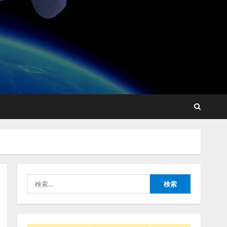
lmessage、MCP接続機能を
強化し、AIから設定操作で
きる機能を拡充
2026/08/07/13:53:50
2
【2026年企業のAI導入・活
用に関する調査】AIを組織
として導入できている企業
は26.8％。AI導入企業の
68.0％が、自社でのAI導
3
入・活用は「上手くいって
検
いる」と回答
ナレッジワーク、AIエンジ
索:
2026/08/07/13:53:50
ニア油井 誠（@myui）が入
社。「セールスAIエージェ
ントOS」「営業領域の業界