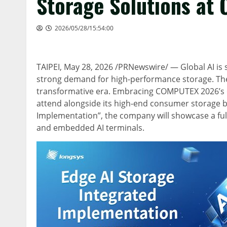
Storage Solutions a
2026/05/28/15:54:00
TAIPEI
,
May 28, 2026
/PRNewswire/ — Global AI is s
strong demand for high-performance storage. The 
transformative era. Embracing COMPUTEX 2026’s off
attend alongside its high-end consumer storage b
Implementation”, the company will showcase a full 
and embedded AI terminals.