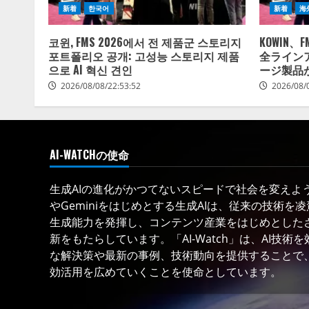
新着
한국어
新着
海
코윈, FMS 2026에서 전 제품군 스토리지
KOWIN、
포트폴리오 공개: 고성능 스토리지 제품
全ライン
으로 AI 혁신 견인
ージ製品
2026/08/08/22:53:52
2026/08/
AI-WATCHの使命
生成AIの進化がかつてないスピードで社会を変えようと
やGeminiをはじめとする生成AIは、従来の技術を
生成能力を発揮し、コンテンツ産業をはじめとした
新をもたらしています。「AI-Watch」は、AI技
な解決策や最新の事例、技術動向を提供することで、
効活用を広めていくことを使命としています。