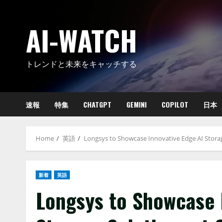
Skip
to
AI-WATCH
content
トレンドと未来をキャッチする
速報
特集
CHATGPT
GEMINI
COPILOT
日本
Home
英語
Longsys to Showcase Innovative Edge AI Stor
新着
英語
Longsys to Showcase 