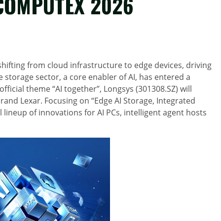
t COMPUTEX 2026
hifting from cloud infrastructure to edge devices, driving
storage sector, a core enabler of AI, has entered a
icial theme “AI together”, Longsys (301308.SZ) will
rand Lexar. Focusing on “Edge AI Storage, Integrated
lineup of innovations for AI PCs, intelligent agent hosts