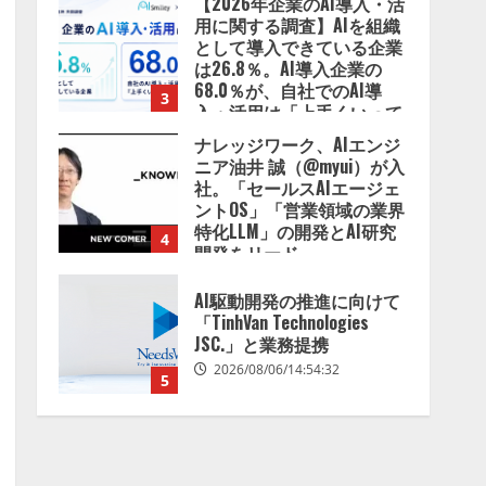
【2026年企業のAI導入・活
用に関する調査】AIを組織
として導入できている企業
は26.8％。AI導入企業の
68.0％が、自社でのAI導
3
入・活用は「上手くいって
いる」と回答
ナレッジワーク、AIエンジ
2026/08/07/13:53:50
ニア油井 誠（@myui）が入
社。「セールスAIエージェ
ントOS」「営業領域の業界
特化LLM」の開発とAI研究
4
開発をリード
2026/08/07/10:54:31
AI駆動開発の推進に向けて
「TinhVan Technologies
JSC.」と業務提携
2026/08/06/14:54:32
5
【開催報告】次世代AIプラ
ットフォーム「TAIZA」お
よび新サービスに関する記