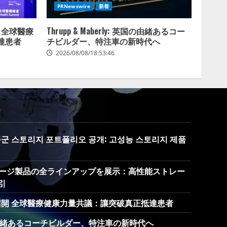
PRNewswire
新着
 全球醫療
Thrupp & Maberly: 英国の由緒あるコー
達患者
チビルダー、特注車の新時代へ
2026/08/08/18:53:46
 제품군 스토리지 포트폴리오 공개: 고성능 스토리지 제품
でストレージ製品の全ラインアップを展示：高性能ストレー
引
召開 全球醫療健康力量共議：讓突破真正抵達患者
: 英国の由緒あるコーチビルダー、特注車の新時代へ