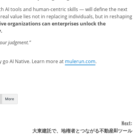
th AI tools and human-centric skills — will define the next
real value lies not in replacing individuals, but in reshaping
tive organizations can enterprises unlock the
.
 your judgment.”
go AI Native. Learn more at
mulerun.com
.
More
Next:
大東建託で、地権者とつながる不動産AIツール