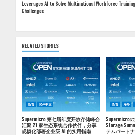
Reading
Leverages AI to Solve Multinational Workforce Trainin
Challenges
RELATED STORIES
新着
简体中文
新着
海外
Supermicro 第七届年度开放存储峰会
Supermicr
汇聚 21 家生态系统合作伙伴，分享
Storage S
规模化部署企业级 AI 的实用指南
テムパートナ