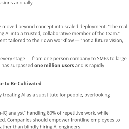
sions annually.
ve moved beyond concept into scaled deployment. “The real
ing AI into a trusted, collaborative member of the team.”
nt tailored to their own workflow — “not a future vision,
at every stage — from one person company to SMBs to large
it has surpassed
one million users
and is rapidly
ce to Be Cultivated
 treating AI as a substitute for people, overlooking
h-IQ analyst” handling 80% of repetitive work, while
led. Companies should empower frontline employees to
ather than blindly hiring AI engineers.