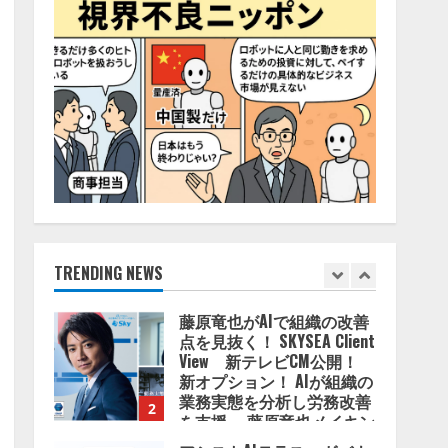
4
2026/08/06/11:53:44
ZETAアライアンス、AIとIoT
の共創を推進する
「Agentic IoT Lab」を設立
2026/08/06/11:53:44
5
AI駆動開発の推進に向けて
「TinhVan Technologies
JSC.」と業務提携
2026/08/06/14:54:32
TRENDING NEWS
1
藤原竜也がAIで組織の改善
点を見抜く！ SKYSEA Client
View 新テレビCM公開！
新オプション！ AIが組織の
業務実態を分析し労務改善
2
を支援。 藤原竜也メイキン
グ動画公開 「もしAIが自分