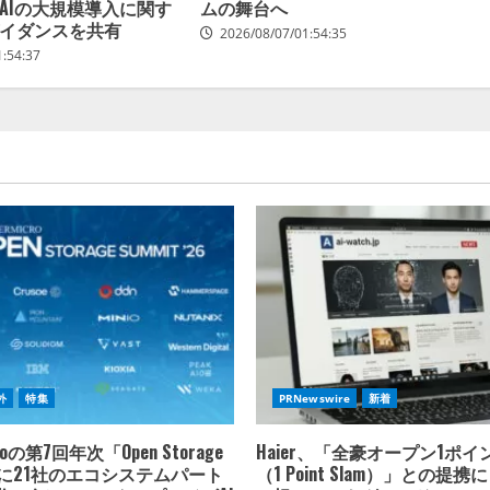
AIの大規模導入に関す
ムの舞台へ
イダンスを共有
2026/08/07/01:54:35
1:54:37
外
特集
PRNewswire
新着
croの第7回年次「Open Storage
Haier、「全豪オープン1ポ
t」に21社のエコシステムパート
（1 Point Slam）」との提