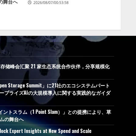
の舞台へ
2026/08/07/00:53:58
度开放存储峰会汇聚 21 家生态系统合作伙伴，分享规模化
Open Storage Summit」に21社のエコシステムパート
ープライズAIの大規模導入に関する実践的なガイダ
イントスラム（1 Point Slam）」との提携により、草
ムの舞台へ
lock Expert Insights at New Speed and Scale