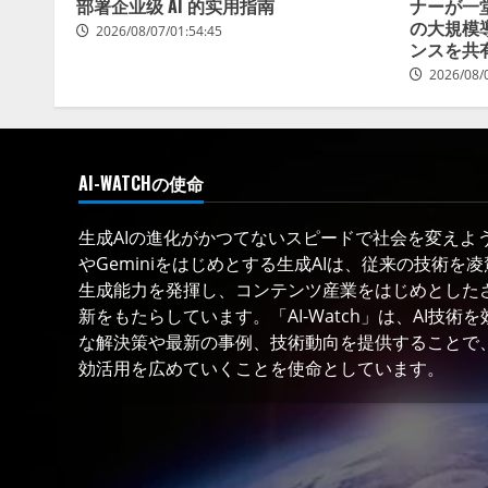
部署企业级 AI 的实用指南
ナーが一
の大規模
2026/08/07/01:54:45
ンスを共
2026/08/
AI-WATCHの使命
生成AIの進化がかつてないスピードで社会を変えようと
やGeminiをはじめとする生成AIは、従来の技術を
生成能力を発揮し、コンテンツ産業をはじめとした
新をもたらしています。「AI-Watch」は、AI技
な解決策や最新の事例、技術動向を提供することで、
効活用を広めていくことを使命としています。