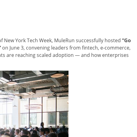
f New York Tech Week, MuleRun successfully hosted
“Go
”
on June 3, convening leaders from fintech, e-commerce,
nts are reaching scaled adoption — and how enterprises