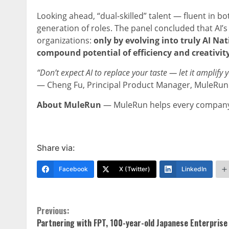
Looking ahead, “dual-skilled” talent — fluent in bo
generation of roles. The panel concluded that AI’s 
organizations:
only by evolving into truly AI Na
compound potential of efficiency and creativity
“Don’t expect AI to replace your taste — let it amplify
— Cheng Fu, Principal Product Manager, MuleRun
About MuleRun
— MuleRun helps every company 
Share via:
Facebook
X (Twitter)
LinkedIn
Continue
Previous:
Partnering with FPT, 100-year-old Japanese Enterprise