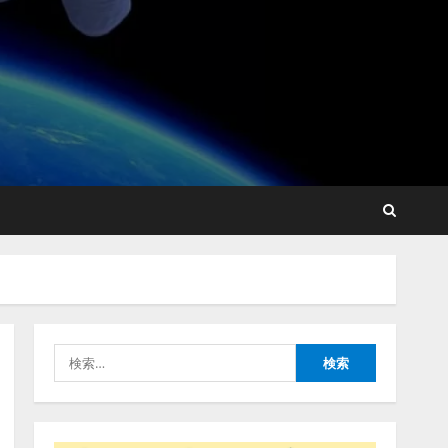
藤原竜也がAIで組織の改善
点を見抜く！ SKYSEA Client
View 新テレビCM公開！
新オプション！ AIが組織の
業務実態を分析し労務改善
2
を支援。 藤原竜也メイキン
グ動画公開 「もしAIが自分
アシストAIテラス、ガバナ
を分析したら、すぐ休めと
ンス機能を備えたAIエージ
言われる自信がある」「昨
ェントプラットフォーム
年の夏はカブトムシを捕ま
「QueryPie AIP」を提供開
えたり、虫と戦ったり…」
始
3
2026/08/06/14:54:31
検
2026/08/06/11:53:44
索:
レアラ、『AIはどの法律事
務所を推薦するのか』につ
いて 企業法務系70事務所
×5つのAIで実態調査を実施