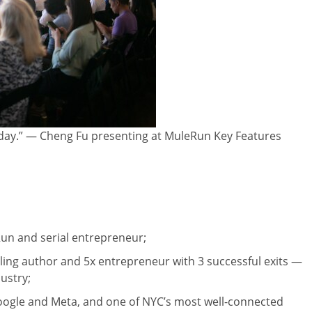
oday.” — Cheng Fu presenting at MuleRun Key Features
Run and serial entrepreneur;
lling author and 5x entrepreneur with 3 successful exits —
ustry;
 Google and Meta, and one of NYC’s most well-connected