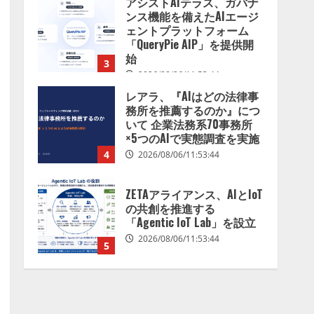
アシストAIテラス、ガバナ
を分析したら、すぐ休めと
ンス機能を備えたAIエージ
言われる自信がある」「昨
ェントプラットフォーム
年の夏はカブトムシを捕ま
「QueryPie AIP」を提供開
えたり、虫と戦ったり…」
始
3
2026/08/06/14:54:31
2026/08/06/11:53:44
レアラ、『AIはどの法律事
務所を推薦するのか』につ
いて 企業法務系70事務所
×5つのAIで実態調査を実施
4
2026/08/06/11:53:44
ZETAアライアンス、AIとIoT
の共創を推進する
「Agentic IoT Lab」を設立
2026/08/06/11:53:44
5
AI駆動開発の推進に向けて
「TinhVan Technologies
JSC.」と業務提携