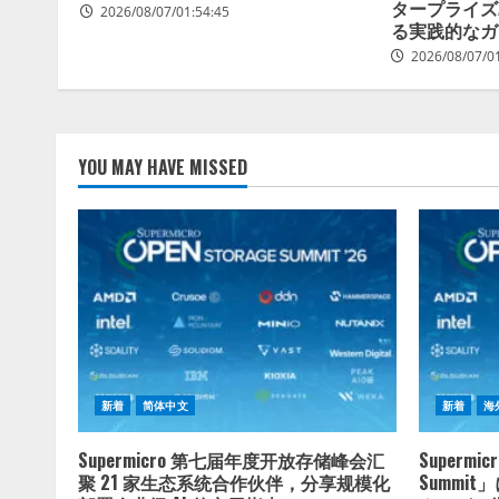
タープライズ
2026/08/07/01:54:45
る実践的なガ
2026/08/07/0
YOU MAY HAVE MISSED
新着
简体中文
新着
海
Supermicro 第七届年度开放存储峰会汇
Supermi
聚 21 家生态系统合作伙伴，分享规模化
Summi