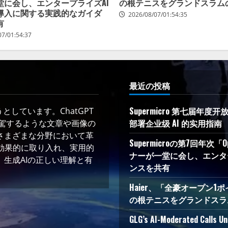
堂に会し、エンタープライズAI
の根テニスをグランドスラム
導入に関する実践的なガイダ
2026/08/07/01:54:35
有
07/01:54:37
最近の投稿
Supermicro 第七届年
しています。ChatGPT
部署企业级 AI 的实用指南
凌駕するような文章や画像の
さまざまな分野において革
Supermicroの第7回年次「
術を効果的に取り入れ、実用的
ナーが一堂に会し、エンタ
生成AIの正しい理解と有
ンスを共有
Haier、「全豪オープン1ポ
の根テニスをグランドスラ
GLG’s AI-Moderated Calls Un