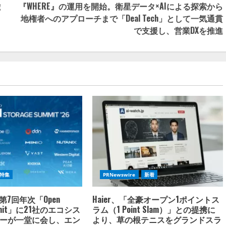
g
『WHERE』の運用を開始。衛星データ×AIによる探索から
地権者へのアプローチまで「Deal Tech」として一気通貫
で支援し、営業DXを推進
特集
PRNewswire
新着
oの第7回年次「Open
Haier、「全豪オープン1ポイントス
ummit」に21社のエコシス
ラム（1 Point Slam）」との提携に
ーが一堂に会し、エン
より、草の根テニスをグランドスラ