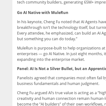
tech community builders, generating 65M+ impres
Go AI Native with MuleRun
In his keynote, Cheng Fu noted that AI Agents ha
breakthrough isn’t the technology itself, but turn
Every attendee, he emphasized, can build an AI Age
but something you can do today.”
MuleRun is purpose-built to help organizations 
enterprises — go AI Native. In just eight months, 
expanding into the enterprise market.
Panel: AI Is Not a Silver Bullet, but an Apprenti
Panelists agreed that companies most often fail by
business fundamentals and human judgment.
Cheng Fu argued AI’s true value is acting as a “hig
creativity and human connection remain human-
become the “AI builders” of their own workflows, r