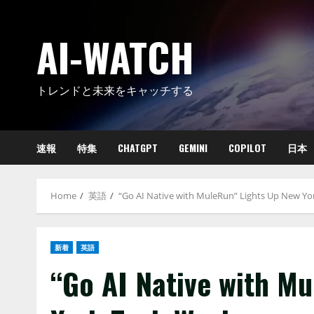
Skip
to
AI-WATCH
content
トレンドと未来をキャッチする
速報
特集
CHATGPT
GEMINI
COPILOT
日本
Home
英語
“Go AI Native with MuleRun” Lights Up New Y
新着
英語
“Go AI Native with M