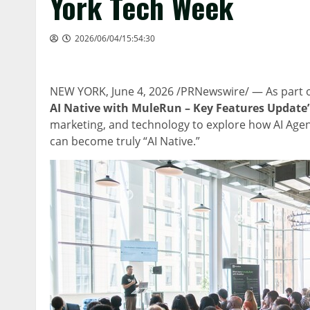
York Tech Week
2026/06/04/15:54:30
NEW YORK
,
June 4, 2026
/PRNewswire/ — As part o
AI Native with MuleRun – Key Features Update
marketing, and technology to explore how AI Age
can become truly “AI Native.”