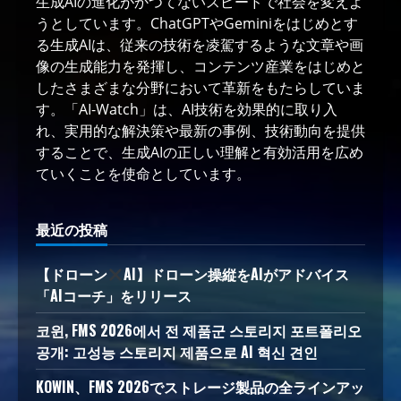
生成AIの進化がかつてないスピードで社会を変えよ
うとしています。ChatGPTやGeminiをはじめとす
る生成AIは、従来の技術を凌駕するような文章や画
像の生成能力を発揮し、コンテンツ産業をはじめと
したさまざまな分野において革新をもたらしていま
す。「AI-Watch」は、AI技術を効果的に取り入
れ、実用的な解決策や最新の事例、技術動向を提供
することで、生成AIの正しい理解と有効活用を広め
ていくことを使命としています。
最近の投稿
【ドローン
AI】ドローン操縦をAIがアドバイス
「AIコーチ」をリリース
코윈, FMS 2026에서 전 제품군 스토리지 포트폴리오
공개: 고성능 스토리지 제품으로 AI 혁신 견인
KOWIN、FMS 2026でストレージ製品の全ラインアッ