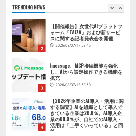
ォーム「TAIZA」および新サービ
TRENDING NEWS
スに関する記者発表会を開催
2026/08/07/17:53:45
2
lmessage、MCP接続機能を強化
し、AIから設定操作できる機能を
拡充
2026/08/07/13:53:50
3
【2026年企業のAI導入・活用に関
する調査】AIを組織として導入で
きている企業は26.8％。AI導入企
業の68.0％が、自社でのAI導入・
活用は「上手くいっている」と回
4
答
2026/08/07/13:53:50
ナレッジワーク、AIエンジニア油
井 誠（@myui）が入社。「セール
スAIエージェントOS」「営業領域
の業界特化LLM」の開発とAI研究