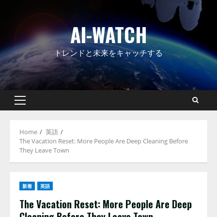
Skip
to
AI-WATCH
content
トレンドと未来をキャッチする
Primary
Menu
Home
英語
The Vacation Reset: More People Are Deep Cleaning Before
They Leave Town
新着
英語
The Vacation Reset: More People Are Deep
Cleaning Before They Leave Town