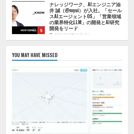
開発をリード
5
2026/08/07/10:54:31
【ドローン
AI】ドローン操縦を
AIがアドバイス「AIコーチ」をリ
リース
2026/08/09/01:53:44
1
YOU MAY HAVE MISSED
【開催報告】次世代AIプラットフ
ォーム「TAIZA」および新サービ
スに関する記者発表会を開催
2026/08/07/17:53:45
2
lmessage、MCP接続機能を強化
し、AIから設定操作できる機能を
拡充
2026/08/07/13:53:50
3
【2026年企業のAI導入・活用に関