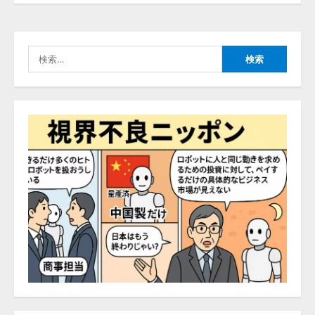
【2026年企業のAI導入・活用に関
する調査】AIを組織として導入で
検
きている企業は26.8％。AI導入企
索:
業の68.0％が、自社でのAI導入・
活用は「上手くいっている」と回
4
答
2026/08/07/13:53:50
ナレッジワーク、AIエンジニア油
井 誠（@myui）が入社。「セール
スAIエージェントOS」「営業領域
の業界特化LLM」の開発とAI研究
開発をリード
5
2026/08/07/10:54:31
【ドローン
AI】ドローン操縦を
AIがアドバイス「AIコーチ」をリ
リース
2026/08/09/01:53:44
1
【開催報告】次世代AIプラットフ