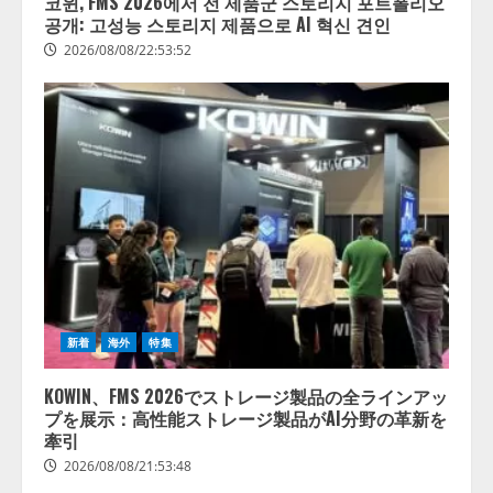
코윈, FMS 2026에서 전 제품군 스토리지 포트폴리오
공개: 고성능 스토리지 제품으로 AI 혁신 견인
2026/08/08/22:53:52
【開催報告】次世代AIプラットフ
ォーム「TAIZA」および新サービ
スに関する記者発表会を開催
2026/08/07/17:53:45
新着
海外
特集
2
KOWIN、FMS 2026でストレージ製品の全ラインアッ
lmessage、MCP接続機能を強化
プを展示：高性能ストレージ製品がAI分野の革新を
し、AIから設定操作できる機能を
牽引
拡充
2026/08/08/21:53:48
2026/08/07/13:53:50
3