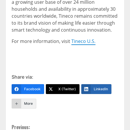
a growing user base of over 24 million
households and availability in approximately 30
countries worldwide, Tineco remains committed
to its brand vision of making life easier through
smart technology and continuous innovation.
For more information, visit
Tineco U.S.
Share via:
Facebook
X (Twitter)
LinkedIn
More
Continue
Previous: