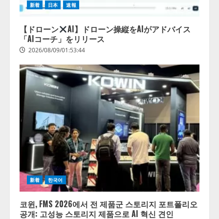
新着
日本
速報
する調査】AIを組織として導入で
きている企業は26.8％。AI導入企
業の68.0％が、自社でのAI導入・
【ドローン
AI】ドローン操縦をAIがアドバイス
活用は「上手くいっている」と回
「AIコーチ」をリリース
4
答
2026/08/09/01:53:44
2026/08/07/13:53:50
新着
한국어
코윈, FMS 2026에서 전 제품군 스토리지 포트폴리오
공개: 고성능 스토리지 제품으로 AI 혁신 견인