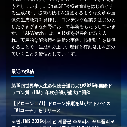
うとしています。ChatGPTやGeminiをはじめとす
る生成AIは、従来の技術を凌駕するような文章や画
像の生成能力を発揮し、コンテンツ産業をはじめと
したさまざまな分野において革新をもたらしていま
す。「AI-Watch」は、AI技術を効果的に取り入
れ、実用的な解決策や最新の事例、技術動向を提供
することで、生成AIの正しい理解と有効活用を広め
ていくことを使命としています。
最近の投稿
第16回世界華人生命保険会議および2026年国際ド
ラゴン賞（IDA）年次会議が盛大に開催
【ドローン
AI】ドローン操縦をAIがアドバイス
「AIコーチ」をリリース
코윈, FMS 2026에서 전 제품군 스토리지 포트폴리오