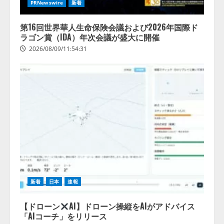
PRNewswire
新着
する調査】AIを組織として導入で
きている企業は26.8％。AI導入企
業の68.0％が、自社でのAI導入・
第16回世界華人生命保険会議および2026年国際ド
活用は「上手くいっている」と回
ラゴン賞（IDA）年次会議が盛大に開催
4
答
2026/08/09/11:54:31
2026/08/07/13:53:50
新着
日本
速報
【ドローン
AI】ドローン操縦をAIがアドバイス
「AIコーチ」をリリース