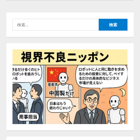
【2026年企業のAI導入・活用に関
する調査】AIを組織として導入で
検
きている企業は26.8％。AI導入企
索:
業の68.0％が、自社でのAI導入・
活用は「上手くいっている」と回
4
答
2026/08/07/13:53:50
ナレッジワーク、AIエンジニア油
井 誠（@myui）が入社。「セール
スAIエージェントOS」「営業領域
の業界特化LLM」の開発とAI研究
開発をリード
5
2026/08/07/10:54:31
【ドローン
AI】ドローン操縦を
AIがアドバイス「AIコーチ」をリ
リース
2026/08/09/01:53:44
1
【開催報告】次世代AIプラットフ