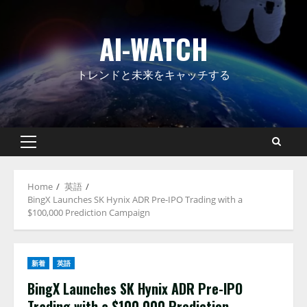
Skip
to
AI-WATCH
content
トレンドと未来をキャッチする
Primary
Menu
Home
英語
BingX Launches SK Hynix ADR Pre-IPO Trading with a
$100,000 Prediction Campaign
新着
英語
BingX Launches SK Hynix ADR Pre-IPO
Trading with a $100,000 Prediction