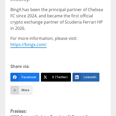
BingX has been the principal partner of Chelsea
FC since 2024, and became the first official
crypto exchange partner of Scuderia Ferrari HP
in 2026.
For more information, please visit:
https://bingx.com/
Share via:
Facebook
X (Twitter)
LinkedIn
More
Continue
Previous: