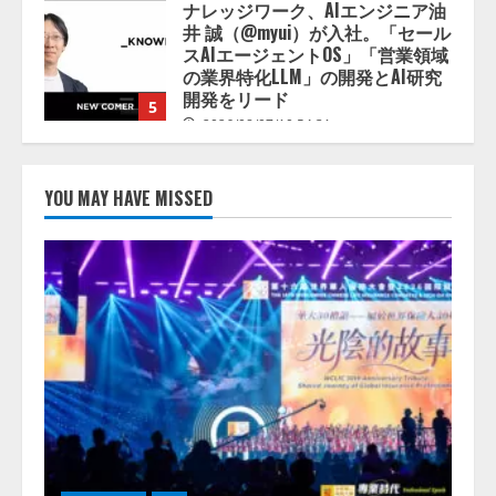
開発をリード
5
2026/08/07/10:54:31
【ドローン
AI】ドローン操縦を
AIがアドバイス「AIコーチ」をリ
リース
2026/08/09/01:53:44
1
YOU MAY HAVE MISSED
【開催報告】次世代AIプラットフ
ォーム「TAIZA」および新サービ
スに関する記者発表会を開催
2026/08/07/17:53:45
2
lmessage、MCP接続機能を強化
し、AIから設定操作できる機能を
拡充
2026/08/07/13:53:50
3
【2026年企業のAI導入・活用に関