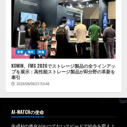
新着
海外
特集
KOWIN、FMS 2026でストレージ製品の全ラインアッ
プを展示：高性能ストレージ製品がAI分野の革新を
牽引
2026/08/08/21:53:48
AI-WATCHの使命
生成AIの進化がかつてないスピードで社会を変えよ