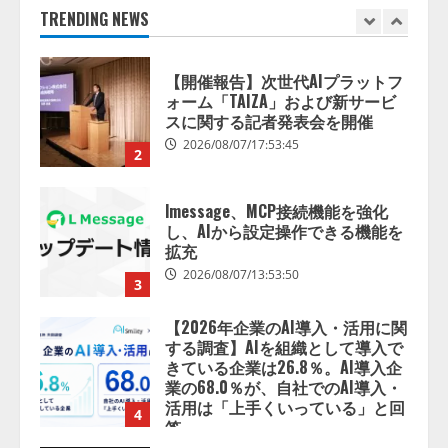
ォーム「TAIZA」および新サービ
TRENDING NEWS
スに関する記者発表会を開催
2026/08/07/17:53:45
2
lmessage、MCP接続機能を強化
し、AIから設定操作できる機能を
拡充
2026/08/07/13:53:50
3
【2026年企業のAI導入・活用に関
する調査】AIを組織として導入で
きている企業は26.8％。AI導入企
業の68.0％が、自社でのAI導入・
活用は「上手くいっている」と回
4
答
2026/08/07/13:53:50
ナレッジワーク、AIエンジニア油
井 誠（@myui）が入社。「セール
スAIエージェントOS」「営業領域
の業界特化LLM」の開発とAI研究