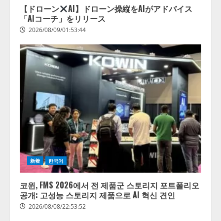
【ドローン
AI】ドローン操縦をAIがアドバイス
「AIコーチ」をリリース
2026/08/09/01:53:44
【開催報告】次世代AIプラットフ
ォーム「TAIZA」および新サービ
スに関する記者発表会を開催
2026/08/07/17:53:45
2
新着
한국어
lmessage、MCP接続機能を強化
코윈, FMS 2026에서 전 제품군 스토리지 포트폴리오
し、AIから設定操作できる機能を
공개: 고성능 스토리지 제품으로 AI 혁신 견인
拡充
2026/08/08/22:53:52
2026/08/07/13:53:50
3