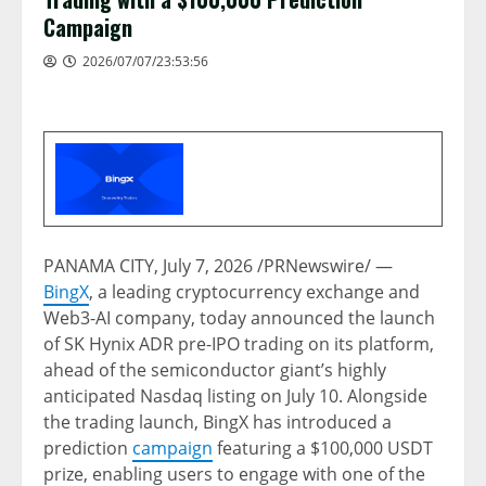
Campaign
2026/07/07/23:53:56
PANAMA CITY
,
July 7, 2026
/PRNewswire/ —
BingX
, a leading cryptocurrency exchange and
Web3-AI company, today announced the launch
of SK Hynix ADR pre-IPO trading on its platform,
ahead of the semiconductor giant’s highly
anticipated Nasdaq listing on July 10. Alongside
the trading launch, BingX has introduced a
prediction
campaign
featuring a $100,000 USDT
prize, enabling users to engage with one of the