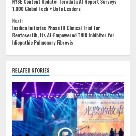
NYSE Content Update: Teradata AI Report Surveys
Reading
1,000 Global Tech + Data Leaders
Next:
Insilico Initiates Phase III Clinical Trial for
Rentosertib, Its AI-Empowered TNIK Inhibitor for
Idiopathic Pulmonary Fibrosis
RELATED STORIES