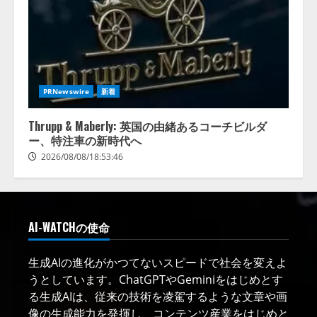
PRNewswire
新着
Thrupp & Maberly: 英国の由緒あるコーチビルダ
ー、特注車の新時代へ
2026/08/08/18:53:46
AI-WATCHの使命
生成AIの進化がかつてないスピードで社会を変えよ
うとしています。ChatGPTやGeminiをはじめとす
る生成AIは、従来の技術を凌駕するような文章や画
像の生成能力を発揮し、コンテンツ産業をはじめと