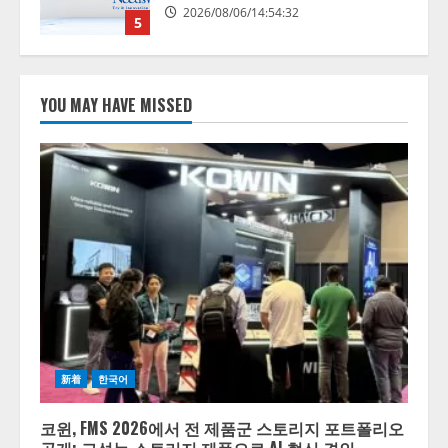
【開催報告】次世代AIプラットフ
ォーム「TAIZA」および新サービ
スに関する記者発表会を開催
2026/08/07/17:53:45
1
YOU MAY HAVE MISSED
lmessage、MCP接続機能を強化
し、AIから設定操作できる機能を
拡充
2026/08/07/13:53:50
2
【2026年企業のAI導入・活用に関
する調査】AIを組織として導入で
きている企業は26.8％。AI導入企
業の68.0％が、自社でのAI導入・
活用は「上手くいっている」と回
3
答
新着
한국어
2026/08/07/13:53:50
ナレッジワーク、AIエンジニア油
井 誠（@myui）が入社。「セール
코윈, FMS 2026에서 전 제품군 스토리지 포트폴리오
スAIエージェントOS」「営業領域