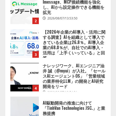
2026/08/07/13:53:50
2
【2026年企業のAI導入・活用に関
する調査】AIを組織として導入で
きている企業は26.8％。AI導入企
業の68.0％が、自社でのAI導入・
活用は「上手くいっている」と回
3
答
2026/08/07/13:53:50
ナレッジワーク、AIエンジニア油
井 誠（@myui）が入社。「セール
スAIエージェントOS」「営業領域
の業界特化LLM」の開発とAI研究
開発をリード
4
2026/08/07/10:54:31
AI駆動開発の推進に向けて
「TinhVan Technologies JSC.」と業
務提携
2026/08/06/14:54:32
5