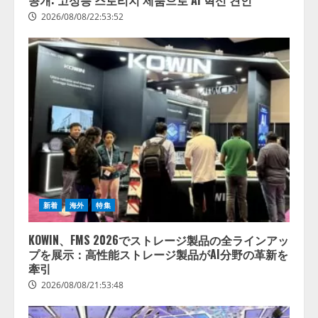
공개: 고성능 스토리지 제품으로 AI 혁신 견인
の業界特化LLM」の開発とAI研究
2026/08/08/22:53:52
開発をリード
4
2026/08/07/10:54:31
新着
海外
特集
KOWIN、FMS 2026でストレージ製品の全ラインアッ
プを展示：高性能ストレージ製品がAI分野の革新を
牽引
2026/08/08/21:53:48