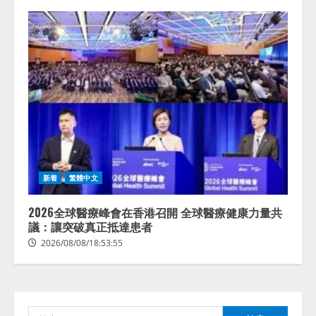
lmessage、MCP接続機能を強化
し、AIから設定操作できる機能を
拡充
新着
繁體中文
2026/08/07/13:53:50
2
2026全球醫療峰會在香港召開 全球醫療健康力量共
【2026年企業のAI導入・活用に関
議：讓突破真正抵達患者
する調査】AIを組織として導入で
2026/08/08/18:53:55
きている企業は26.8％。AI導入企
業の68.0％が、自社でのAI導入・
活用は「上手くいっている」と回
3
答
2026/08/07/13:53:50
ナレッジワーク、AIエンジニア油
検