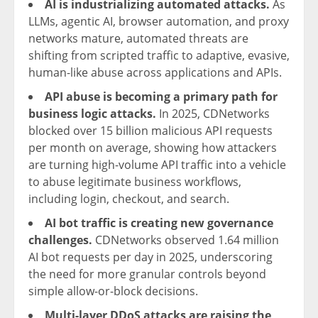
AI is industrializing automated attacks.
As
LLMs, agentic AI, browser automation, and proxy
networks mature, automated threats are
shifting from scripted traffic to adaptive, evasive,
human-like abuse across applications and APIs.
API abuse is becoming a primary path for
business logic attacks.
In 2025, CDNetworks
blocked over 15 billion malicious API requests
per month on average, showing how attackers
are turning high-volume API traffic into a vehicle
to abuse legitimate business workflows,
including login, checkout, and search.
AI bot traffic is creating new governance
challenges.
CDNetworks observed 1.64 million
AI bot requests per day in 2025, underscoring
the need for more granular controls beyond
simple allow-or-block decisions.
Multi-layer DDoS attacks are raising the