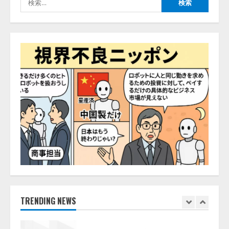
井 誠（@myui）が入社。「セール
索:
スAIエージェントOS」「営業領域
の業界特化LLM」の開発とAI研究
開発をリード
4
2026/08/07/10:54:31
AI駆動開発の推進に向けて
「TinhVan Technologies JSC.」と業
務提携
2026/08/06/14:54:32
5
【開催報告】次世代AIプラットフ
ォーム「TAIZA」および新サービ
スに関する記者発表会を開催
2026/08/07/17:53:45
1
TRENDING NEWS
lmessage、MCP接続機能を強化
し、AIから設定操作できる機能を
拡充