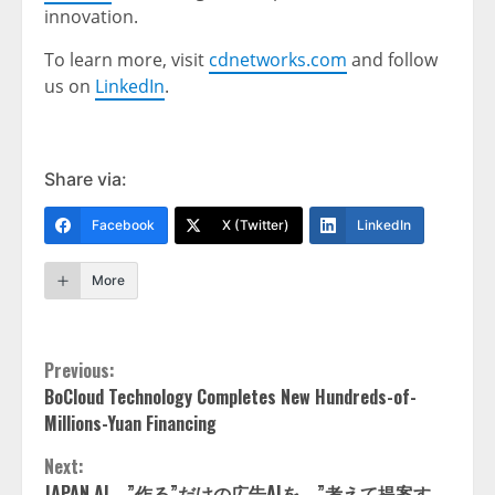
innovation.
To learn more, visit
cdnetworks.com
and follow
us on
LinkedIn
.
Share via:
Facebook
X (Twitter)
LinkedIn
More
Continue
Previous:
BoCloud Technology Completes New Hundreds-of-
Reading
Millions-Yuan Financing
Next:
JAPAN AI、”作る”だけの広告AIを、”考えて提案す