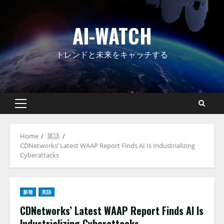
Skip
to
AI-WATCH
content
トレンドと未来をキャッチする
Primary
Menu
Home
英語
CDNetworks’ Latest WAAP Report Finds AI Is Industrializing
Cyberattacks
新着
英語
CDNetworks’ Latest WAAP Report Finds AI Is
Industrializing Cyberattacks