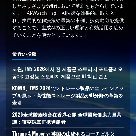
したさまざまな分野において革新をもたらしていま
す。「AI-Watch」は、AI技術を効果的に取り入
れ、実用的な解決策や最新の事例、技術動向を提供
することで、生成AIの正しい理解と有効活用を広め
ていくことを使命としています。
最近の投稿
코윈, FMS 2026에서 전 제품군 스토리지 포트폴리오
공개: 고성능 스토리지 제품으로 AI 혁신 견인
KOWIN、FMS 2026でストレージ製品の全ラインアッ
プを展示：高性能ストレージ製品がAI分野の革新を
牽引
2026全球醫療峰會在香港召開 全球醫療健康力量共
議：讓突破真正抵達患者
Thrupp & Maberly: 英国の由緒あるコーチビルダ