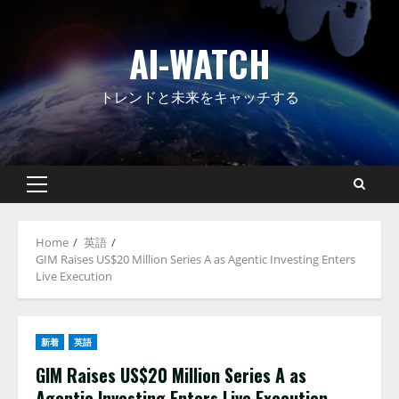
Skip
to
AI-WATCH
content
トレンドと未来をキャッチする
Primary
Menu
Home
英語
GIM Raises US$20 Million Series A as Agentic Investing Enters
Live Execution
新着
英語
GIM Raises US$20 Million Series A as
Agentic Investing Enters Live Execution