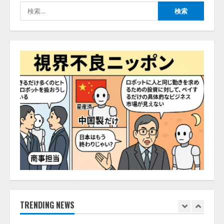
検
2026/08/07/13:53:50
3
索:
【2026年企業のAI導入・活用に関
する調査】AIを組織として導入で
きている企業は26.8％。AI導入企
業の68.0％が、自社でのAI導入・
活用は「上手くいっている」と回
4
答
2026/08/07/13:53:50
ナレッジワーク、AIエンジニア油
井 誠（@myui）が入社。「セール
スAIエージェントOS」「営業領域
の業界特化LLM」の開発とAI研究
開発をリード
5
2026/08/07/10:54:31
【ドローン
AI】ドローン操縦を
AIがアドバイス「AIコーチ」をリ
リース
2026/08/09/01:53:44
TRENDING NEWS
1