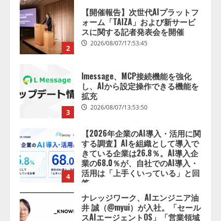
【開催報告】次世代AIプラットフ
ォーム「TAIZA」および新サービ
スに関する記者発表会を開催
2026/08/07/17:53:45
2
lmessage、MCP接続機能を強化
し、AIから設定操作できる機能を
拡充
2026/08/07/13:53:50
3
【2026年企業のAI導入・活用に関
する調査】AIを組織として導入で
きている企業は26.8％。AI導入企
業の68.0％が、自社でのAI導入・
活用は「上手くいっている」と回
4
答
2026/08/07/13:53:50
ナレッジワーク、AIエンジニア油
井 誠（@myui）が入社。「セール
スAIエージェントOS」「営業領域