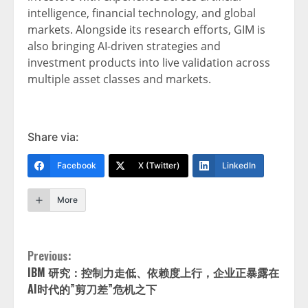
intelligence, financial technology, and global
markets. Alongside its research efforts, GIM is
also bringing AI-driven strategies and
investment products into live validation across
multiple asset classes and markets.
Share via:
Facebook
X (Twitter)
LinkedIn
More
Continue
Previous:
IBM 研究：控制力走低、依赖度上行，企业正暴露在
Reading
AI时代的”剪刀差”危机之下