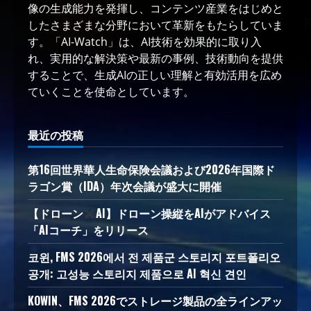
像の生成能力を発揮し、コンテンツ産業をはじめと
したさまざまな分野において革新をもたらしていま
す。「AI-Watch」は、AI技術を効果的に取り入
れ、実用的な解決策や最新の事例、技術動向を提供
することで、生成AIの正しい理解と有効活用を広め
ていくことを使命としています。
最近の投稿
第16回世界華人生命保険会議および2026年国際ド
ラゴン賞（IDA）年次会議が盛大に開催
【ドローン
AI】ドローン操縦をAIがアドバイス
「AIコーチ」をリリース
코윈, FMS 2026에서 전 제품군 스토리지 포트폴리오
공개: 고성능 스토리지 제품으로 AI 혁신 견인
KOWIN、FMS 2026でストレージ製品の全ラインアッ