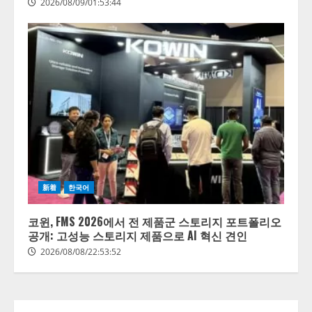
2026/08/09/01:53:44
【開催報告】次世代AIプラットフ
新着
한국어
ォーム「TAIZA」および新サービ
スに関する記者発表会を開催
코윈, FMS 2026에서 전 제품군 스토리지 포트폴리오
2026/08/07/17:53:45
공개: 고성능 스토리지 제품으로 AI 혁신 견인
2
2026/08/08/22:53:52
lmessage、MCP接続機能を強化
し、AIから設定操作できる機能を
拡充