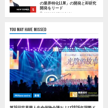
の業界特化LLM」の開発とAI研究
開発をリード
5
2026/08/07/10:54:31
【ドローン
AI】ドローン操縦を
AIがアドバイス「AIコーチ」をリ
YOU MAY HAVE MISSED
リース
2026/08/09/01:53:44
1
【開催報告】次世代AIプラットフ
ォーム「TAIZA」および新サービ
スに関する記者発表会を開催
2026/08/07/17:53:45
2
lmessage、MCP接続機能を強化
し、AIから設定操作できる機能を
拡充
PRNewswire
新着
2026/08/07/13:53:50
3
第16回世界華人生命保険会議および2026年国際ド