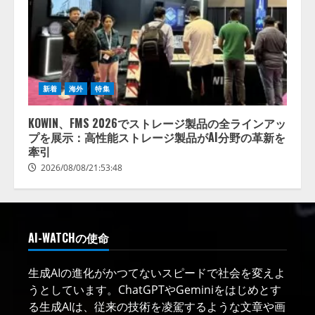
新着
海外
特集
KOWIN、FMS 2026でストレージ製品の全ラインアッ
プを展示：高性能ストレージ製品がAI分野の革新を
牽引
2026/08/08/21:53:48
AI-WATCHの使命
生成AIの進化がかつてないスピードで社会を変えよ
うとしています。ChatGPTやGeminiをはじめとす
る生成AIは、従来の技術を凌駕するような文章や画