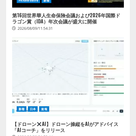
PRNewswire
新着
第16回世界華人生命保険会議および2026年国際ド
ラゴン賞（IDA）年次会議が盛大に開催
2026/08/09/11:54:31
新着
日本
速報
【ドローン
AI】ドローン操縦をAIがアドバイス
「AIコーチ」をリリース