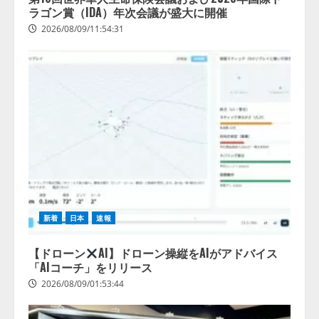
ラゴン賞（IDA）年次会議が盛大に開催
【2026年企業のAI導入・活用に関
2026/08/09/11:54:31
する調査】AIを組織として導入で
きている企業は26.8％。AI導入企
業の68.0％が、自社でのAI導入・
活用は「上手くいっている」と回
4
答
2026/08/07/13:53:50
新着
日本
速報
【ドローン
AI】ドローン操縦をAIがアドバイス
「AIコーチ」をリリース
2026/08/09/01:53:44