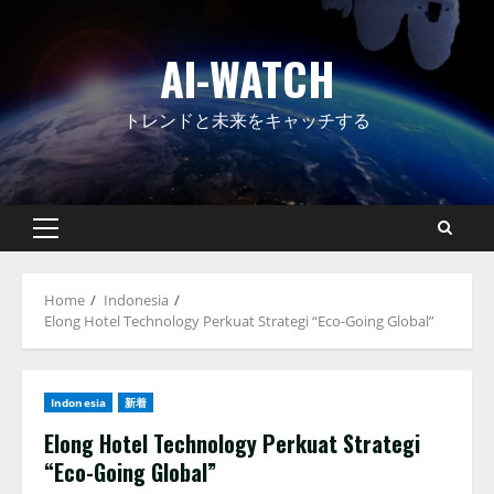
Skip
to
AI-WATCH
content
トレンドと未来をキャッチする
Primary
Menu
Home
Indonesia
Elong Hotel Technology Perkuat Strategi “Eco-Going Global”
Indonesia
新着
Elong Hotel Technology Perkuat Strategi
“Eco-Going Global”