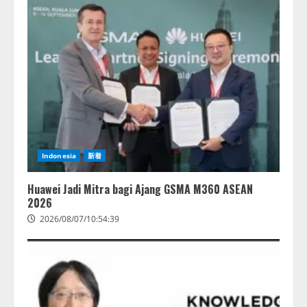
2
藤原竜也がAIで組織の改善点を見
抜く！ SKYSEA Client View 新テ
レビCM公開！ 新オプション！ AI
が組織の業務実態を分析し労務改
善を支援。 藤原竜也メイキング
3
動画公開 「もしAIが自分を分析し
たら、すぐ休めと言われる自信が
アシストAIテラス、ガバナンス機
ある」「昨年の夏はカブトムシを
能を備えたAIエージェントプラッ
捕まえたり、虫と戦ったり…」
トフォーム「QueryPie AIP」を提
2026/08/06/14:54:31
Indonesia
新着
供開始
4
2026/08/06/11:53:44
Huawei Jadi Mitra bagi Ajang GSMA M360 ASEAN
2026
2026/08/07/10:54:39