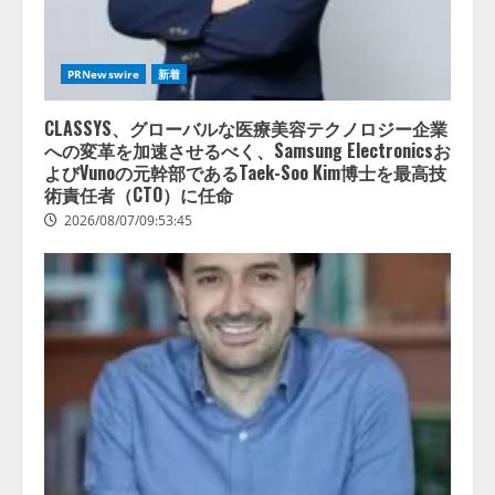
PRNewswire
新着
CLASSYS、グローバルな医療美容テクノロジー企業
への変革を加速させるべく、Samsung Electronicsお
よびVunoの元幹部であるTaek-Soo Kim博士を最高技
術責任者（CTO）に任命
2026/08/07/09:53:45