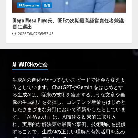
PRNewswire
新着
Diego Mesa Puyo氏、GEFの次期最高経営責任者兼議
長に選出
2026/08/07/05:53:45
AI-WATCHの使命
生成AIの進化がかつてないスピードで社会を変えよ
うとしています。ChatGPTやGeminiをはじめとす
る生成AIは、従来の技術を凌駕するような文章や画
像の生成能力を発揮し、コンテンツ産業をはじめと
したさまざまな分野において革新をもたらしていま
す。「AI-Watch」は、AI技術を効果的に取り入
れ、実用的な解決策や最新の事例、技術動向を提供
することで、生成AIの正しい理解と有効活用を広め