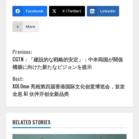
Facebook
X (Twitter)
LinkedIn
More
Continue
Previous:
CGTN：「建設的な戦略的安定」：中米両国が関係
Reading
構築に向けた新たなビジョンを提示
Next:
XOLOme 亮相第四届香港国际文化创意博览会，首发
全息 AI 伙伴开创全新品类
RELATED STORIES