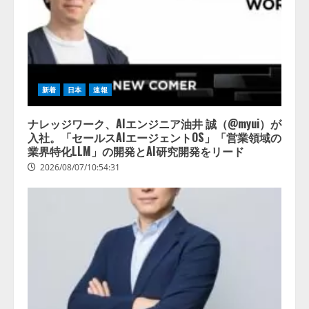
新着
日本
速報
ナレッジワーク、AIエンジニア油井 誠（@myui）が
入社。「セールスAIエージェントOS」「営業領域の
業界特化LLM」の開発とAI研究開発をリード
2026/08/07/10:54:31
AI駆動開発の推進に向けて
「TinhVan Technologies JSC.」と業