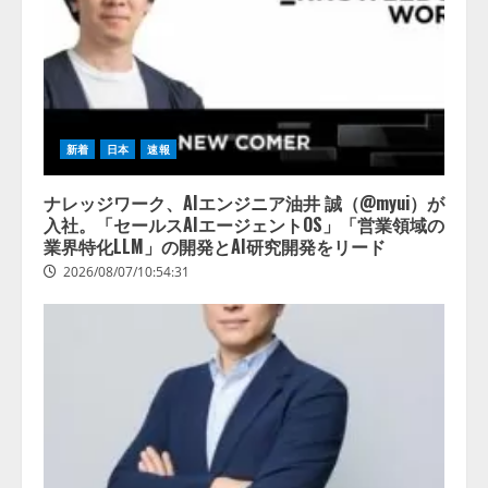
新着
日本
速報
ナレッジワーク、AIエンジニア油井 誠（@myui）が
入社。「セールスAIエージェントOS」「営業領域の
業界特化LLM」の開発とAI研究開発をリード
2026/08/07/10:54:31