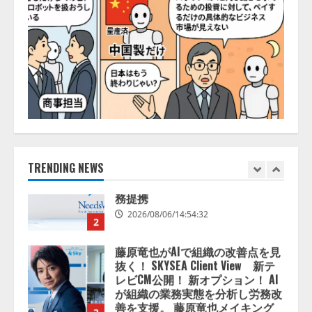
ナレッジワーク、AIエンジニア油
井 誠（@myui）が入社。「セール
スAIエージェントOS」「営業領域
の業界特化LLM」の開発とAI研究
開発をリード
1
2026/08/07/10:54:31
AI駆動開発の推進に向けて
「TinhVan Technologies JSC.」と業
務提携
2026/08/06/14:54:32
TRENDING NEWS
2
藤原竜也がAIで組織の改善点を見
抜く！ SKYSEA Client View 新テ
レビCM公開！ 新オプション！ AI
が組織の業務実態を分析し労務改
善を支援。 藤原竜也メイキング
3
動画公開 「もしAIが自分を分析し
たら、すぐ休めと言われる自信が
アシストAIテラス、ガバナンス機
ある」「昨年の夏はカブトムシを
能を備えたAIエージェントプラッ