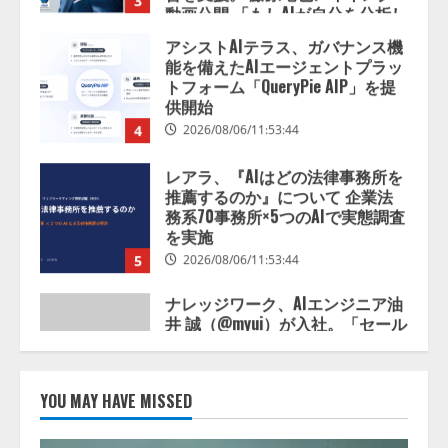
捕まえたり、虫と戦ったり…」
トフォーム「QueryPie AIP」を提
2026/08/06/14:54:31
供開始
4
2026/08/06/11:53:44
レアラ、『AIはどの法律事務所を
推薦するのか』について 企業法
務系70事務所×5つのAIで実態調査
を実施
5
2026/08/06/11:53:44
ナレッジワーク、AIエンジニア油
井 誠（@myui）が入社。「セール
スAIエージェントOS」「営業領域
の業界特化LLM」の開発とAI研究
開発をリード
1
2026/08/07/10:54:31
AI駆動開発の推進に向けて
「TinhVan Technologies JSC.」と業
YOU MAY HAVE MISSED
務提携
2026/08/06/14:54:32