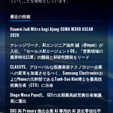
ていくことを使命としています。
最近の投稿
Huawei Jadi Mitra bagi Ajang GSMA M360 ASEAN
2026
ナレッジワーク、AIエンジニア油井 誠（@myui）が
入社。「セールスAIエージェントOS」「営業領域の
業界特化LLM」の開発とAI研究開発をリード
CLASSYS、グローバルな医療美容テクノロジー企業
への変革を加速させるべく、Samsung Electronicsお
よびVunoの元幹部であるTaek-Soo Kim博士を最高技
術責任者（CTO）に任命
Diego Mesa Puyo氏、GEFの次期最高経営責任者兼議
長に選出
DXC 與 Primary 推出企業 AI 專用的 AI 原生零信任平