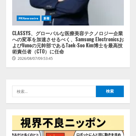
務提携
2026/08/06/14:54:32
2
PRNewswire
新着
藤原竜也がAIで組織の改善点を見
抜く！ SKYSEA Client View 新テ
CLASSYS、グローバルな医療美容テクノロジー企業
レビCM公開！ 新オプション！ AI
への変革を加速させるべく、Samsung Electronicsお
が組織の業務実態を分析し労務改
よびVunoの元幹部であるTaek-Soo Kim博士を最高技
善を支援。 藤原竜也メイキング
術責任者（CTO）に任命
3
動画公開 「もしAIが自分を分析し
2026/08/07/09:53:45
たら、すぐ休めと言われる自信が
アシストAIテラス、ガバナンス機
ある」「昨年の夏はカブトムシを
能を備えたAIエージェントプラッ
捕まえたり、虫と戦ったり…」
トフォーム「QueryPie AIP」を提
2026/08/06/14:54:31
供開始
検
4
2026/08/06/11:53:44
索:
レアラ、『AIはどの法律事務所を
推薦するのか』について 企業法
務系70事務所×5つのAIで実態調査
を実施
5
2026/08/06/11:53:44