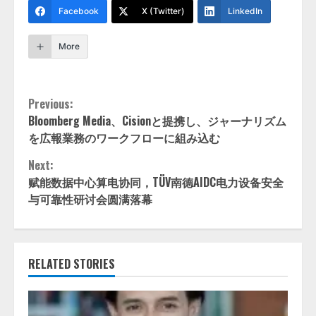
Facebook
X (Twitter)
LinkedIn
More
Continue
Previous:
Bloomberg Media、Cisionと提携し、ジャーナリズム
Reading
を広報業務のワークフローに組み込む
Next:
赋能数据中心算电协同，TÜV南德AIDC电力设备安全
与可靠性研讨会圆满落幕
RELATED STORIES