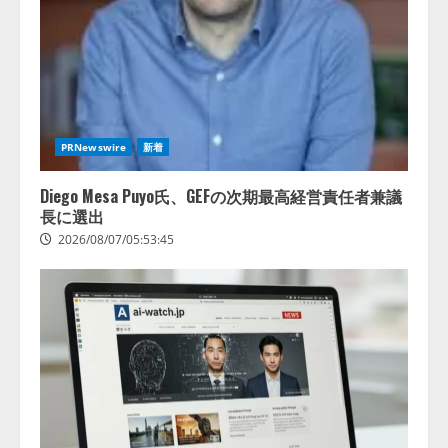
能を備えたAIエージェントプラッ
捕まえたり、虫と戦ったり…」
トフォーム「QueryPie AIP」を提
2026/08/06/14:54:31
供開始
3
2026/08/06/11:53:44
レアラ、『AIはどの法律事務所を
推薦するのか』について 企業法
PRNewswire
新着
務系70事務所×5つのAIで実態調査
を実施
Diego Mesa Puyo氏、GEFの次期最高経営責任者兼議
4
2026/08/06/11:53:44
長に選出
2026/08/07/05:53:45