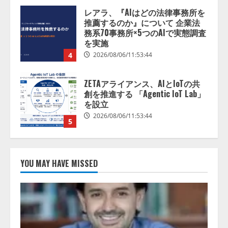
ZETAアライアンス、AIとIoTの共
創を推進する 「Agentic IoT Lab」
を設立
2026/08/06/11:53:44
5
AI駆動開発の推進に向けて
「TinhVan Technologies JSC.」と業
務提携
2026/08/06/14:54:32
1
藤原竜也がAIで組織の改善点を見
YOU MAY HAVE MISSED
抜く！ SKYSEA Client View 新テ
レビCM公開！ 新オプション！ AI
が組織の業務実態を分析し労務改
善を支援。 藤原竜也メイキング
2
動画公開 「もしAIが自分を分析し
たら、すぐ休めと言われる自信が
アシストAIテラス、ガバナンス機
ある」「昨年の夏はカブトムシを