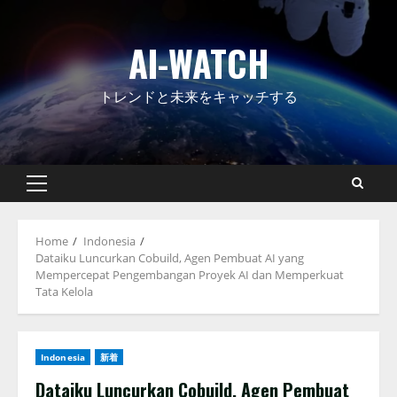
Skip
to
AI-WATCH
content
トレンドと未来をキャッチする
Primary
Menu
Home
Indonesia
Dataiku Luncurkan Cobuild, Agen Pembuat AI yang
Mempercepat Pengembangan Proyek AI dan Memperkuat
Tata Kelola
Indonesia
新着
Dataiku Luncurkan Cobuild, Agen Pembuat