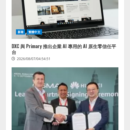
新着
繁體中文
DXC 與 Primary 推出企業 AI 專用的 AI 原生零信任平
台
2026/08/07/04:54:51
藤原竜也がAIで組織の改善点を見
抜く！ SKYSEA Client View 新テ
レビCM公開！ 新オプション！ AI
が組織の業務実態を分析し労務改
善を支援。 藤原竜也メイキング
2
動画公開 「もしAIが自分を分析し