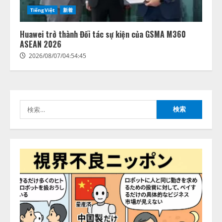
たら、すぐ休めと言われる自信が
TiếngViệt
新着
アシストAIテラス、ガバナンス機
ある」「昨年の夏はカブトムシを
能を備えたAIエージェントプラッ
捕まえたり、虫と戦ったり…」
Huawei trở thành Đối tác sự kiện của GSMA M360
トフォーム「QueryPie AIP」を提
2026/08/06/14:54:31
ASEAN 2026
供開始
2026/08/07/04:54:45
3
2026/08/06/11:53:44
レアラ、『AIはどの法律事務所を
推薦するのか』について 企業法
務系70事務所×5つのAIで実態調査
検
を実施
索:
4
2026/08/06/11:53:44
ZETAアライアンス、AIとIoTの共
創を推進する 「Agentic IoT Lab」
を設立
2026/08/06/11:53:44
5
AI駆動開発の推進に向けて