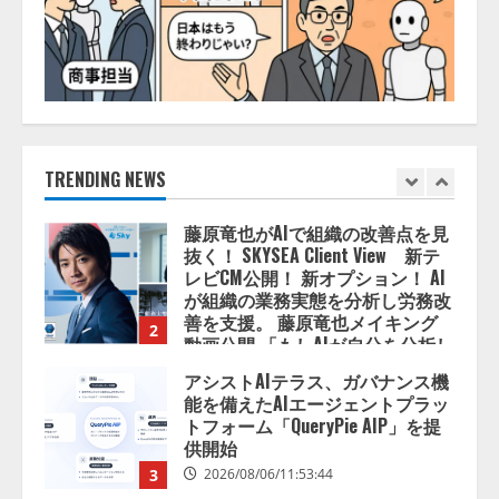
「TinhVan Technologies JSC.」と業
務提携
2026/08/06/14:54:32
1
藤原竜也がAIで組織の改善点を見
抜く！ SKYSEA Client View 新テ
レビCM公開！ 新オプション！ AI
が組織の業務実態を分析し労務改
TRENDING NEWS
善を支援。 藤原竜也メイキング
2
動画公開 「もしAIが自分を分析し
たら、すぐ休めと言われる自信が
アシストAIテラス、ガバナンス機
ある」「昨年の夏はカブトムシを
能を備えたAIエージェントプラッ
捕まえたり、虫と戦ったり…」
トフォーム「QueryPie AIP」を提
2026/08/06/14:54:31
供開始
3
2026/08/06/11:53:44
レアラ、『AIはどの法律事務所を
推薦するのか』について 企業法
務系70事務所×5つのAIで実態調査
を実施
4
2026/08/06/11:53:44