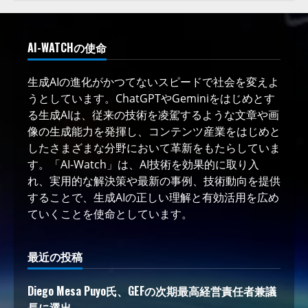
AI-WATCHの使命
生成AIの進化がかつてないスピードで社会を変えよ
うとしています。ChatGPTやGeminiをはじめとす
る生成AIは、従来の技術を凌駕するような文章や画
像の生成能力を発揮し、コンテンツ産業をはじめと
したさまざまな分野において革新をもたらしていま
す。「AI-Watch」は、AI技術を効果的に取り入
れ、実用的な解決策や最新の事例、技術動向を提供
することで、生成AIの正しい理解と有効活用を広め
ていくことを使命としています。
最近の投稿
Diego Mesa Puyo氏、GEFの次期最高経営責任者兼議
長に選出