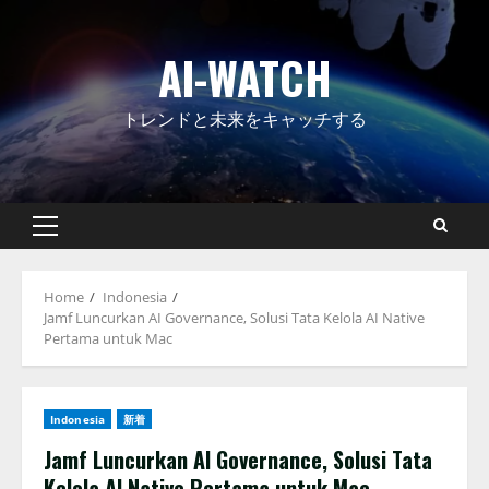
Skip
to
AI-WATCH
content
トレンドと未来をキャッチする
Primary
Menu
Home
Indonesia
Jamf Luncurkan AI Governance, Solusi Tata Kelola AI Native
Pertama untuk Mac
Indonesia
新着
Jamf Luncurkan AI Governance, Solusi Tata
Kelola AI Native Pertama untuk Mac