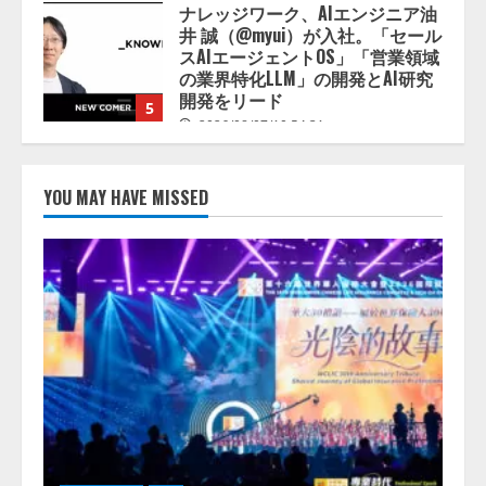
【ドローン
AI】ドローン操縦を
AIがアドバイス「AIコーチ」をリ
リース
2026/08/09/01:53:44
1
【開催報告】次世代AIプラットフ
ォーム「TAIZA」および新サービ
YOU MAY HAVE MISSED
スに関する記者発表会を開催
2026/08/07/17:53:45
2
lmessage、MCP接続機能を強化
し、AIから設定操作できる機能を
拡充
2026/08/07/13:53:50
3
【2026年企業のAI導入・活用に関
する調査】AIを組織として導入で
きている企業は26.8％。AI導入企