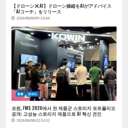
【ドローン
AI】ドローン操縦をAIがアドバイス
「AIコーチ」をリリース
2026/08/09/01:53:44
【開催報告】次世代AIプラットフ
ォーム「TAIZA」および新サービ
スに関する記者発表会を開催
2026/08/07/17:53:45
2
lmessage、MCP接続機能を強化
新着
한국어
し、AIから設定操作できる機能を
拡充
코윈, FMS 2026에서 전 제품군 스토리지 포트폴리오
2026/08/07/13:53:50
공개: 고성능 스토리지 제품으로 AI 혁신 견인
3
2026/08/08/22:53:52
【2026年企業のAI導入・活用に関