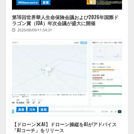
PRNewswire
新着
業の68.0％が、自社でのAI導入・
活用は「上手くいっている」と回
4
答
第16回世界華人生命保険会議および2026年国際ド
ラゴン賞（IDA）年次会議が盛大に開催
2026/08/07/13:53:50
2026/08/09/11:54:31
新着
日本
速報
【ドローン
AI】ドローン操縦をAIがアドバイス
「AIコーチ」をリリース