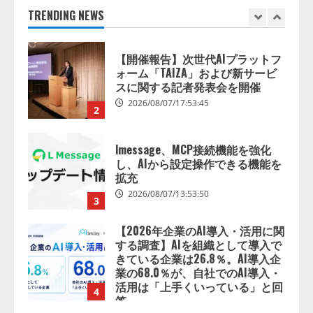
2026/08/07/17:53:45
TRENDING NEWS
2
lmessage、MCP接続機能を強化
し、AIから設定操作できる機能を
拡充
2026/08/07/13:53:50
3
【2026年企業のAI導入・活用に関
する調査】AIを組織として導入で
きている企業は26.8％。AI導入企
業の68.0％が、自社でのAI導入・
活用は「上手くいっている」と回
4
答
2026/08/07/13:53:50
ナレッジワーク、AIエンジニア油
井 誠（@myui）が入社。「セール
スAIエージェントOS」「営業領域
の業界特化LLM」の開発とAI研究
開発をリード
5
2026/08/07/10:54:31