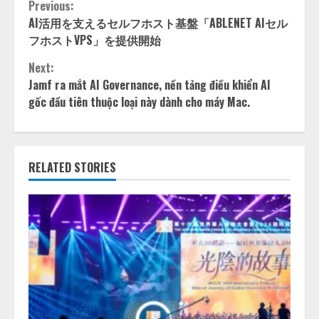
Continue
Previous:
AI活用を支えるセルフホスト基盤「ABLENET AIセル
Reading
フホストVPS」を提供開始
Next:
Jamf ra mắt AI Governance, nền tảng điều khiển AI
gốc đầu tiên thuộc loại này dành cho máy Mac.
RELATED STORIES