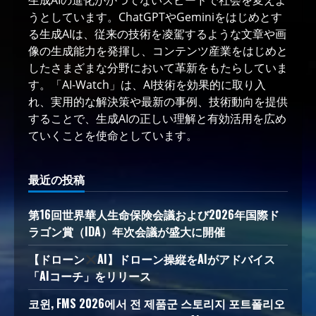
生成AIの進化がかつてないスピードで社会を変えよ
うとしています。ChatGPTやGeminiをはじめとす
る生成AIは、従来の技術を凌駕するような文章や画
像の生成能力を発揮し、コンテンツ産業をはじめと
したさまざまな分野において革新をもたらしていま
す。「AI-Watch」は、AI技術を効果的に取り入
れ、実用的な解決策や最新の事例、技術動向を提供
することで、生成AIの正しい理解と有効活用を広め
ていくことを使命としています。
最近の投稿
第16回世界華人生命保険会議および2026年国際ド
ラゴン賞（IDA）年次会議が盛大に開催
【ドローン
AI】ドローン操縦をAIがアドバイス
「AIコーチ」をリリース
코윈, FMS 2026에서 전 제품군 스토리지 포트폴리오