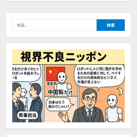
する調査】AIを組織として導入で
きている企業は26.8％。AI導入企
業の68.0％が、自社でのAI導入・
検
活用は「上手くいっている」と回
4
答
索:
2026/08/07/13:53:50
ナレッジワーク、AIエンジニア油
井 誠（@myui）が入社。「セール
スAIエージェントOS」「営業領域
の業界特化LLM」の開発とAI研究
開発をリード
5
2026/08/07/10:54:31
【ドローン
AI】ドローン操縦を
AIがアドバイス「AIコーチ」をリ
リース
2026/08/09/01:53:44
1
【開催報告】次世代AIプラットフ
ォーム「TAIZA」および新サービ
スに関する記者発表会を開催