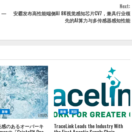
Next:
ex —
安霸发布高性能端侧AI 8K视觉感知芯片CV7，兼具行业领
先的AI算力与多传感器感知性能
新着
新着
英語
高級感のあるオーバーキ
TraceLink Leads the Industry With
anの「Cristal™ One
the First Agentic Supply Chain