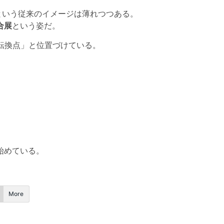
という従来のイメージは薄れつつある。
合展
という姿だ。
れる転換点」と位置づけている。
始めている。
More