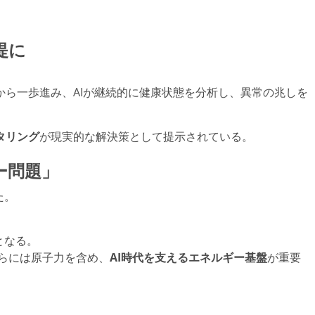
。
提に
ら一歩進み、AIが継続的に健康状態を分析し、異常の兆しを
タリング
が現実的な解決策として提示されている。
ー問題」
た。
となる。
さらには原子力を含め、
AI時代を支えるエネルギー基盤
が重要