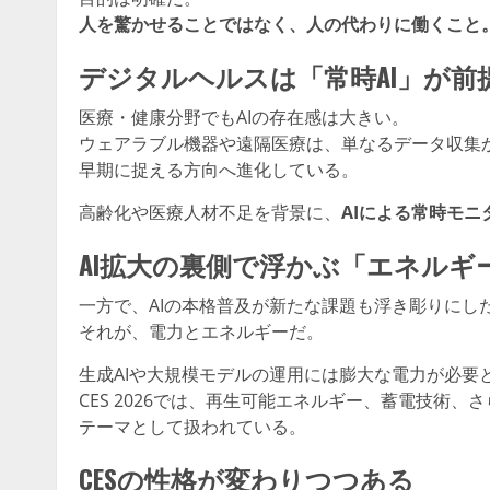
人を驚かせることではなく、人の代わりに働くこと
デジタルヘルスは「常時AI」が前
医療・健康分野でもAIの存在感は大きい。
ウェアラブル機器や遠隔医療は、単なるデータ収集か
早期に捉える方向へ進化している。
高齢化や医療人材不足を背景に、
AIによる常時モニ
AI拡大の裏側で浮かぶ「エネルギ
一方で、AIの本格普及が新たな課題も浮き彫りにし
それが、電力とエネルギーだ。
生成AIや大規模モデルの運用には膨大な電力が必要
CES 2026では、再生可能エネルギー、蓄電技術、
テーマとして扱われている。
CESの性格が変わりつつある