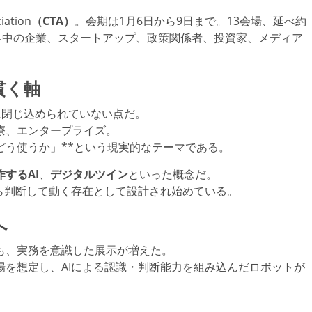
ation
（CTA）
。会期は1月6日から9日まで。13会場、延べ約
界中の企業、スタートアップ、政策関係者、投資家、メディア
貫く軸
に閉じ込められていない点だ。
療、エンタープライズ。
どう使うか」**という現実的なテーマである。
するAI
、
デジタルツイン
といった概念だ。
ら判断して動く存在として設計され始めている。
へ
も、実務を意識した展示が増えた。
を想定し、AIによる認識・判断能力を組み込んだロボットが