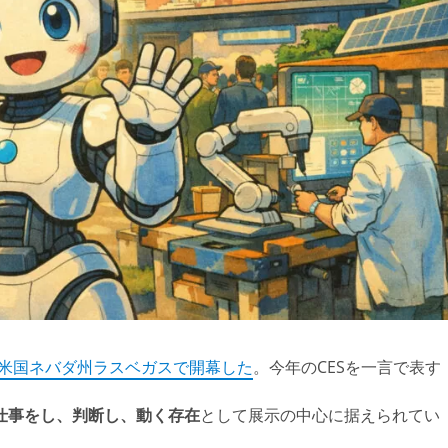
米国ネバダ州ラスベガスで開幕した
。今年のCESを一言で表す
仕事をし、判断し、動く存在
として展示の中心に据えられてい