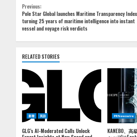
Continue
Previous:
Pole Star Global launches Maritime Transparency Ind
Reading
turning 25 years of maritime intelligence into instant
vessel and voyage risk verdicts
RELATED STORIES
新着
英語
PRNewswire
GLG’s AI-Moderated Calls Unlock
KANEBO、
Expert Insights at New Speed and
ャップにEastm