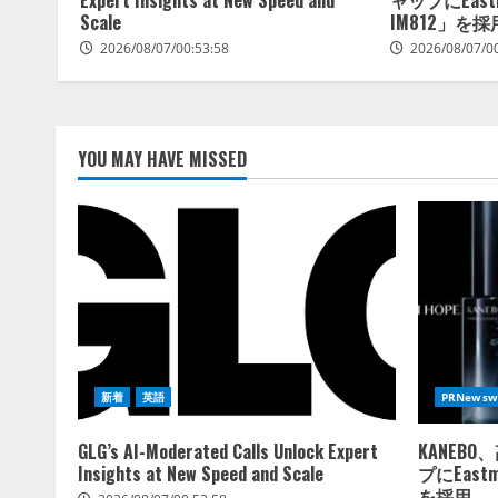
Scale
IM812」を採
2026/08/07/00:53:58
2026/08/07/0
YOU MAY HAVE MISSED
新着
英語
PRNewsw
GLG’s AI-Moderated Calls Unlock Expert
KANEB
Insights at New Speed and Scale
プにEastm
を採用