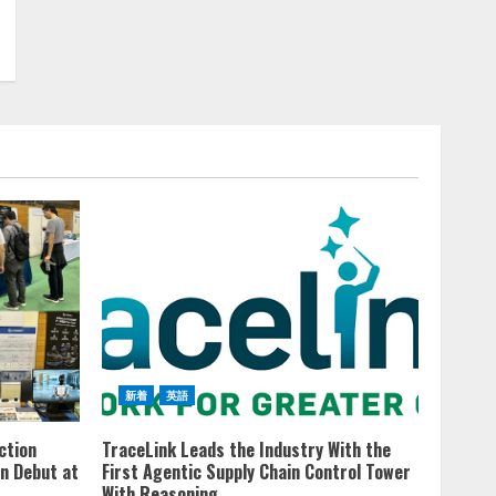
新着
英語
ction
TraceLink Leads the Industry With the
n Debut at
First Agentic Supply Chain Control Tower
With Reasoning