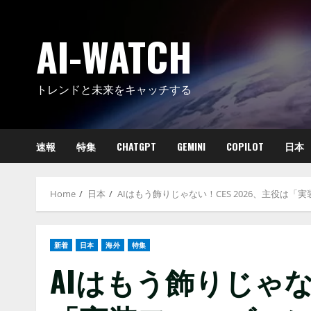
Skip
to
AI-WATCH
content
トレンドと未来をキャッチする
速報
特集
CHATGPT
GEMINI
COPILOT
日本
Home
日本
AIはもう飾りじゃない！CES 2026、主役は
新着
日本
海外
特集
AIはもう飾りじゃない