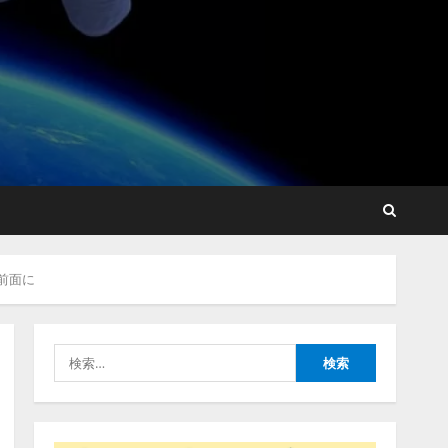
点を見抜く！ SKYSEA Client
View 新テレビCM公開！
新オプション！ AIが組織の
業務実態を分析し労務改善
2
を支援。 藤原竜也メイキン
グ動画公開 「もしAIが自分
アシストAIテラス、ガバナ
を分析したら、すぐ休めと
ンス機能を備えたAIエージ
言われる自信がある」「昨
ェントプラットフォーム
年の夏はカブトムシを捕ま
「QueryPie AIP」を提供開
えたり、虫と戦ったり…」
始
3
2026/08/06/14:54:31
2026/08/06/11:53:44
レアラ、『AIはどの法律事
務所を推薦するのか』につ
が前面に
いて 企業法務系70事務所
×5つのAIで実態調査を実施
4
2026/08/06/11:53:44
検
索:
ZETAアライアンス、AIとIoT
の共創を推進する
「Agentic IoT Lab」を設立