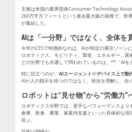
主催は米国の業界団体Consumer Technology Associ
260万平方フィートという過去最大級の規模で、世
が集結した。
AIは「一分野」ではなく、全体を
今年のCESで特徴的なのは、AIが特定の展示ゾーン
ロボティクス、モビリティ、製造、エネルギー、医
どの分野でも共通して問われているのは、**「AIを
特に目立つのが、
AIエージェント
や
デバイス上で動作
AIが人の指示を待つのではなく、状況を理解し、自
ロボットは“見せ物”から“労働力”
ロボティクス分野では、派手なパフォーマンスより
倉庫、飲食、農業、家庭内支援といった具体的な現場
並ぶ。
目的は明確だ。