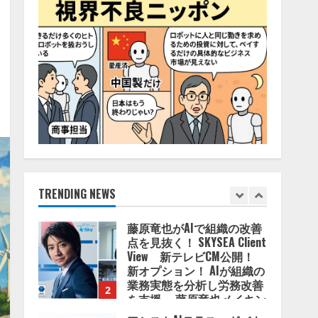
2026/08/06/11:53:44
5
AI駆動開発の推進に向けて
「TinhVan Technologies
JSC.」と業務提携
2026/08/06/14:54:32
1
藤原竜也がAIで組織の改善
点を見抜く！ SKYSEA Client
View 新テレビCM公開！
新オプション！ AIが組織の
業務実態を分析し労務改善
TRENDING NEWS
2
を支援。 藤原竜也メイキン
グ動画公開 「もしAIが自分
アシストAIテラス、ガバナ
を分析したら、すぐ休めと
ンス機能を備えたAIエージ
言われる自信がある」「昨
ェントプラットフォーム
年の夏はカブトムシを捕ま
「QueryPie AIP」を提供開
えたり、虫と戦ったり…」
始
3
2026/08/06/14:54:31
2026/08/06/11:53:44