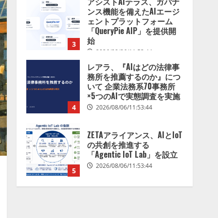
レアラ、『AIはどの法律事
務所を推薦するのか』につ
いて 企業法務系70事務所
×5つのAIで実態調査を実施
4
2026/08/06/11:53:44
ZETAアライアンス、AIとIoT
の共創を推進する
「Agentic IoT Lab」を設立
2026/08/06/11:53:44
5
AI駆動開発の推進に向けて
「TinhVan Technologies
JSC.」と業務提携
2026/08/06/14:54:32
1
藤原竜也がAIで組織の改善
点を見抜く！ SKYSEA Client
View 新テレビCM公開！