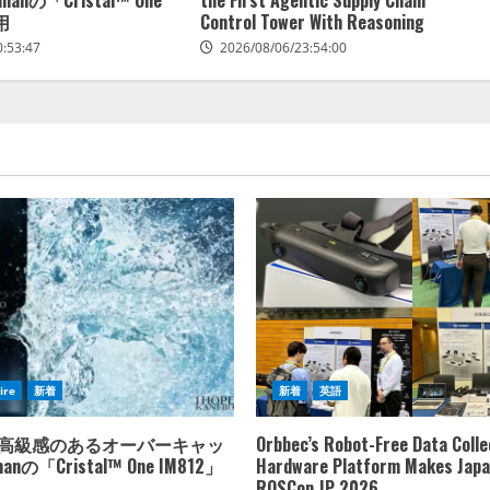
用
Control Tower With Reasoning
0:53:47
2026/08/06/23:54:00
ire
新着
新着
英語
O、高級感のあるオーバーキャッ
Orbbec’s Robot-Free Data Colle
anの「Cristal™ One IM812」
Hardware Platform Makes Japa
ROSCon JP 2026