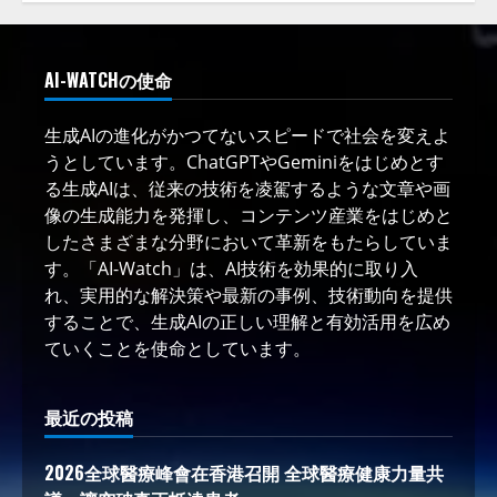
AI-WATCHの使命
生成AIの進化がかつてないスピードで社会を変えよ
うとしています。ChatGPTやGeminiをはじめとす
る生成AIは、従来の技術を凌駕するような文章や画
像の生成能力を発揮し、コンテンツ産業をはじめと
したさまざまな分野において革新をもたらしていま
す。「AI-Watch」は、AI技術を効果的に取り入
れ、実用的な解決策や最新の事例、技術動向を提供
することで、生成AIの正しい理解と有効活用を広め
ていくことを使命としています。
最近の投稿
2026全球醫療峰會在香港召開 全球醫療健康力量共