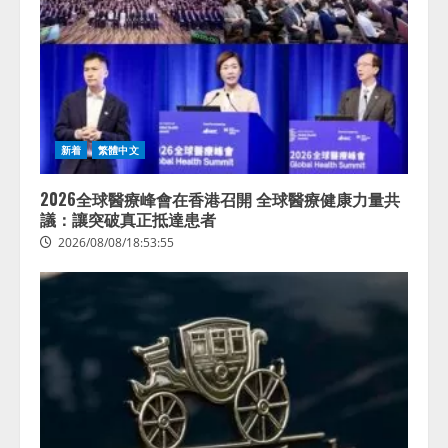
きている企業は26.8％。AI導入企
業の68.0％が、自社でのAI導入・
活用は「上手くいっている」と回
3
答
2026/08/07/13:53:50
ナレッジワーク、AIエンジニア油
井 誠（@myui）が入社。「セール
スAIエージェントOS」「営業領域
新着
繁體中文
の業界特化LLM」の開発とAI研究
開発をリード
4
2026全球醫療峰會在香港召開 全球醫療健康力量共
2026/08/07/10:54:31
議：讓突破真正抵達患者
2026/08/08/18:53:55