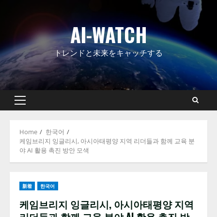
Skip
to
AI-WATCH
content
トレンドと未来をキャッチする
Primary
Menu
Home
한국어
케임브리지 잉글리시, 아시아태평양 지역 리더들과 함께 교육 분
야 AI 활용 촉진 방안 모색
新着
한국어
케임브리지 잉글리시, 아시아태평양 지역
리더들과 함께 교육 분야 AI 활용 촉진 방