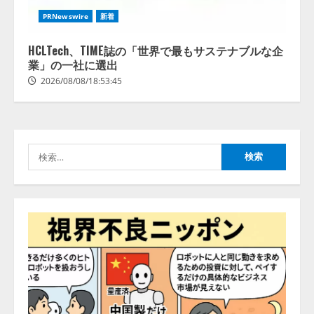
【2026年企業のAI導入・活用に関
PRNewswire
新着
する調査】AIを組織として導入で
きている企業は26.8％。AI導入企
業の68.0％が、自社でのAI導入・
HCLTech、TIME誌の「世界で最もサステナブルな企
活用は「上手くいっている」と回
業」の一社に選出
3
答
2026/08/08/18:53:45
2026/08/07/13:53:50
ナレッジワーク、AIエンジニア油
井 誠（@myui）が入社。「セール
スAIエージェントOS」「営業領域
の業界特化LLM」の開発とAI研究
検
開発をリード
4
索:
2026/08/07/10:54:31
AI駆動開発の推進に向けて
「TinhVan Technologies JSC.」と業
務提携
2026/08/06/14:54:32
5
【開催報告】次世代AIプラットフ
ォーム「TAIZA」および新サービ