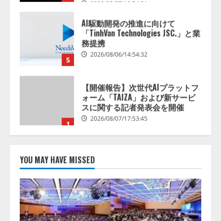
AI駆動開発の推進に向けて
「TinhVan Technologies JSC.」と業
務提携
2026/08/06/14:54:32
5
【開催報告】次世代AIプラットフ
ォーム「TAIZA」および新サービ
スに関する記者発表会を開催
2026/08/07/17:53:45
1
lmessage、MCP接続機能を強化
し、AIから設定操作できる機能を
YOU MAY HAVE MISSED
拡充
2026/08/07/13:53:50
2
【2026年企業のAI導入・活用に関
する調査】AIを組織として導入で