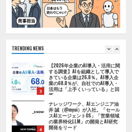
スに関する記者発表会を開催
2026/08/07/17:53:45
1
lmessage、MCP接続機能を強化
し、AIから設定操作できる機能を
拡充
2026/08/07/13:53:50
TRENDING NEWS
2
【2026年企業のAI導入・活用に関
する調査】AIを組織として導入で
きている企業は26.8％。AI導入企
業の68.0％が、自社でのAI導入・
活用は「上手くいっている」と回
3
答
2026/08/07/13:53:50
ナレッジワーク、AIエンジニア油
井 誠（@myui）が入社。「セール
スAIエージェントOS」「営業領域
の業界特化LLM」の開発とAI研究
開発をリード
4
2026/08/07/10:54:31