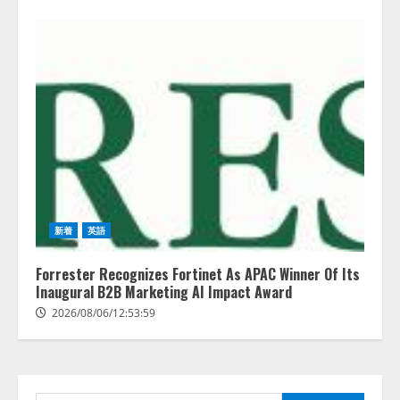
レアラ、『AIはどの法律事務所を
推薦するのか』について 企業法
務系70事務所×5つのAIで実態調査
を実施
2
2026/08/06/11:53:44
ZETAアライアンス、AIとIoTの共
新着
英語
創を推進する 「Agentic IoT Lab」
を設立
Forrester Recognizes Fortinet As APAC Winner Of Its
2026/08/06/11:53:44
Inaugural B2B Marketing AI Impact Award
3
2026/08/06/12:53:59
PeopleX、『AI面接の教科書——
人と人がより良く出会うための使
い方』の刊行予定を公開