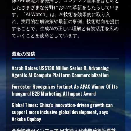
像の生成能力を発揮し、コンテンツ産業をはじめと
したさまざまな分野において革新をもたらしていま
す。「AI-Watch」は、AI技術を効果的に取り入
れ、実用的な解決策や最新の事例、技術動向を提供
することで、生成AIの正しい理解と有効活用を広め
ていくことを使命としています。
最近の投稿
Acrab Raises US$130 Million Series B, Advancing
Agentic AI Compute Platform Commercialization
Forrester Recognizes Fortinet As APAC Winner Of Its
Inaugural B2B Marketing AI Impact Award
Global Times: China’s innovation-driven growth can
support more inclusive global development, says
Arkebe Oqubay
金光諭佳がインフォア 日本法人代表取締役社長就