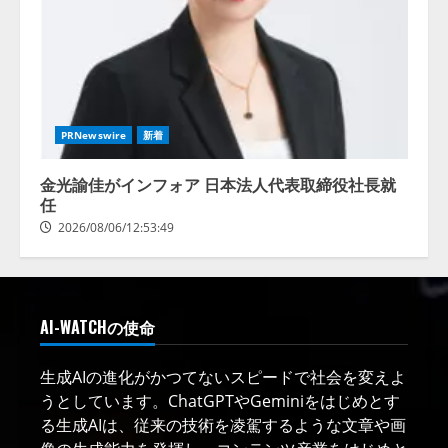
PRNewswire
新着
金光諭佳がインフォア 日本法人代表取締役社長就
任
2026/08/06/12:53:49
AI-WATCHの使命
生成AIの進化がかつてないスピードで社会を変えよ
うとしています。ChatGPTやGeminiをはじめとす
る生成AIは、従来の技術を凌駕するような文章や画