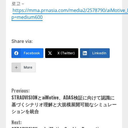
로고 –
https://mma.prnasia.com/media2/2578790/aiMotive_
p=medium600
Share via:
Facebook
X (Twitter)
LinkedIn
More
Continue
Previous:
STRADVISIONとaiMotive、ADAS検証に向けて認識に
Reading
基づくシナリオ理解と大規模展開可能なシミュレー
ションを統合
Next: