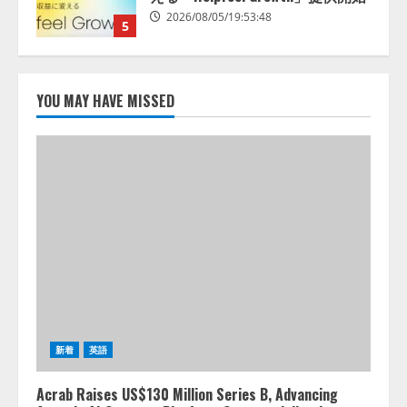
供開始
1
2026/08/06/11:53:44
レアラ、『AIはどの法律事務所を
推薦するのか』について 企業法
YOU MAY HAVE MISSED
務系70事務所×5つのAIで実態調査
を実施
2
2026/08/06/11:53:44
ZETAアライアンス、AIとIoTの共
創を推進する 「Agentic IoT Lab」
を設立
2026/08/06/11:53:44
3
PeopleX、『AI面接の教科書——
人と人がより良く出会うための使
い方』の刊行予定を公開
新着
英語
2026/08/06/09:53:54
4
Acrab Raises US$130 Million Series B, Advancing