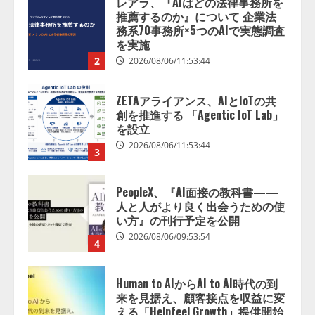
ZETAアライアンス、AIとIoTの共
創を推進する 「Agentic IoT Lab」
を設立
2026/08/06/11:53:44
3
PeopleX、『AI面接の教科書——
人と人がより良く出会うための使
い方』の刊行予定を公開
2026/08/06/09:53:54
4
Human to AIからAI to AI時代の到
来を見据え、顧客接点を収益に変
える「Helpfeel Growth」提供開始
2026/08/05/19:53:48
5
アシストAIテラス、ガバナンス機
能を備えたAIエージェントプラッ
トフォーム「QueryPie AIP」を提