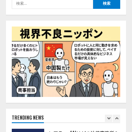
検
2026/08/06/09:53:54
4
索:
Human to AIからAI to AI時代の到
来を見据え、顧客接点を収益に変
える「Helpfeel Growth」提供開始
2026/08/05/19:53:48
5
アシストAIテラス、ガバナンス機
能を備えたAIエージェントプラッ
トフォーム「QueryPie AIP」を提
供開始
1
2026/08/06/11:53:44
レアラ、『AIはどの法律事務所を
推薦するのか』について 企業法
務系70事務所×5つのAIで実態調査
を実施
TRENDING NEWS
2
2026/08/06/11:53:44