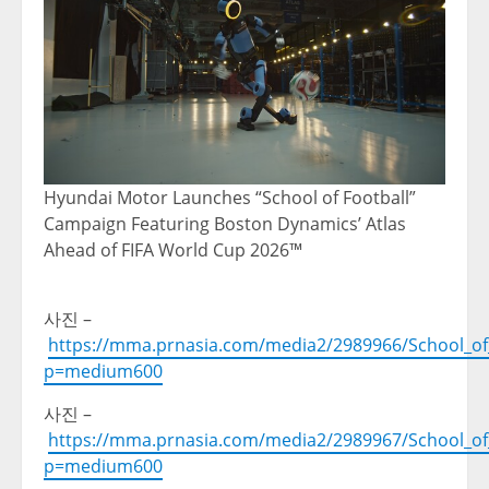
Hyundai Motor Launches “School of Football”
Campaign Featuring Boston Dynamics’ Atlas
Ahead of FIFA World Cup 2026™
사진
–
https://mma.prnasia.com/media2/2989966/School_of_
p=medium600
사진
–
https://mma.prnasia.com/media2/2989967/School_of_F
p=medium600