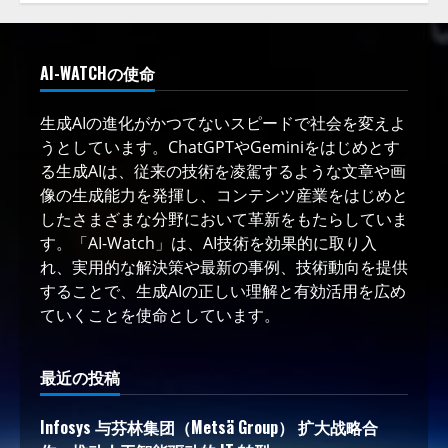
AI-WATCHの使命
生成AIの進化がかつてないスピードで社会を変えよ
うとしています。ChatGPTやGeminiをはじめとす
る生成AIは、従来の技術を凌駕するような文章や画
像の生成能力を発揮し、コンテンツ産業をはじめと
したさまざまな分野において革新をもたらしていま
す。「AI-Watch」は、AI技術を効果的に取り入
れ、実用的な解決策や最新の事例、技術動向を提供
することで、生成AIの正しい理解と有効活用を広め
ていくことを使命としています。
最近の投稿
Infosys 与芬林集团（Metsä Group） 扩大战略合