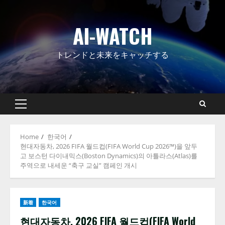
Skip
to
AI-WATCH
content
トレンドと未来をキャッチする
Primary
Menu
Home
한국어
현대자동차, 2026 FIFA 월드컵(FIFA World Cup 2026™)을 앞두
고 보스턴 다이내믹스(Boston Dynamics)의 아틀라스(Atlas)를
주역으로 내세운 “축구 교실” 캠페인 개시
新着
한국어
현대자동차, 2026 FIFA 월드컵(FIFA World