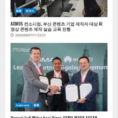
カブト
ムシを
新着
한국어
捕まえ
たり、
AXMOS 컨소시엄, 부산 콘텐츠 기업 재직자 대상 AI
虫と戦
영상 콘텐츠 제작 실습 교육 진행
った
2026/08/07/11:53:51
り…」
2026/08/06/14:54:31
Indonesia
新着
Huawei Jadi Mitra bagi Ajang GSMA M360 ASEAN