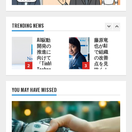
TRENDING NEWS
藤原竜
アシス
也がAI
トAIテ
で組織
ラス、
の改善
ガバナ
点を見
ンス機
3
4
ies
抜く！
能を備
SKYSEA
えたAI
Client
エージ
View
ェント
YOU MAY HAVE MISSED
新テレ
プラッ
ビCM
トフォ
14:54:32
公開！
ーム
新オプ
「QueryPie
ショ
AIP」
ン！
を提供
AIが組
開始