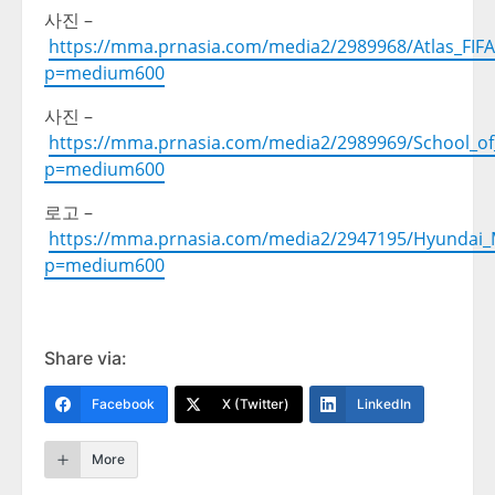
사진
–
https://mma.prnasia.com/media2/2989968/Atlas_FIF
p=medium600
사진
–
https://mma.prnasia.com/media2/2989969/School_of
p=medium600
로고
–
https://mma.prnasia.com/media2/2947195/Hyundai_
p=medium600
Share via:
Facebook
X (Twitter)
LinkedIn
More