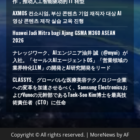
作，推动人工智能驱动的 IT 转型
AXMOS 컨소시엄, 부산 콘텐츠 기업 재직자 대상 AI
영상 콘텐츠 제작 실습 교육 진행
Huawei Jadi Mitra bagi Ajang GSMA M360 ASEAN
2026
ナレッジワーク、AIエンジニア油井 誠（@myui）が
入社。「セールスAIエージェントOS」「営業領域の
業界特化LLM」の開発とAI研究開発をリード
CLASSYS、グローバルな医療美容テクノロジー企業
への変革を加速させるべく、Samsung Electronicsお
よびVunoの元幹部であるTaek-Soo Kim博士を最高技
術責任者（CTO）に任命
Copyright © All rights reserved.
|
MoreNews
by AF