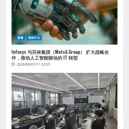
織の業
務実態
2026/08/06/11:53:44
を分析
し労務
改善を
支援。
藤原竜
新着
简体中文
也メイ
キング
Infosys 与芬林集团（Metsä Group） 扩大战略合
動画公
作，推动人工智能驱动的 IT 转型
開
2026/08/07/11:53:55
「もし
AIが自
分を分
析した
ら、す
ぐ休め
と言わ
れる自
信があ
る」
「昨年
の夏は