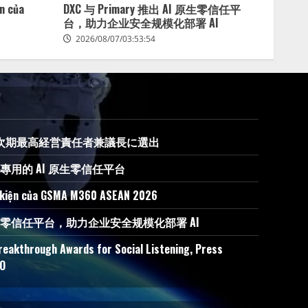
ện của
DXC 与 Primary 推出 AI 原生零信任平
台，助力企业安全规模化部署 AI
2026/08/07/03:53:54
、GEFの次期最高経営責任者兼議長に選出
 AI 專用的 AI 原生零信任平台
ự kiện của GSMA M360 ASEAN 2026
 AI 原生零信任平台，助力企业安全规模化部署 AI
reakthrough Awards for Social Listening, Press
EO