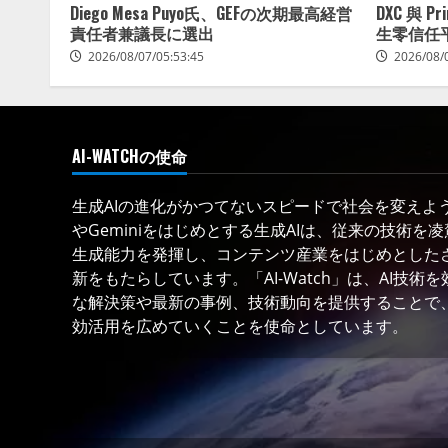
Diego Mesa Puyo氏、GEFの次期最高経営
DXC 與 P
責任者兼議長に選出
生零信任
2026/08/07/05:53:45
2026/08/
AI-WATCHの使命
生成AIの進化がかつてないスピードで社会を変えようと
やGeminiをはじめとする生成AIは、従来の技術を
生成能力を発揮し、コンテンツ産業をはじめとした
新をもたらしています。「AI-Watch」は、AI技
な解決策や最新の事例、技術動向を提供することで、
効活用を広めていくことを使命としています。