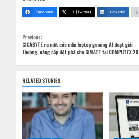
Facebook
X (Twitter)
LinkedIn
Continue
Previous:
GIGABYTE ra mắt các mẫu laptop gaming AI đoạt giải
Reading
thưởng, nâng cấp đột phá cho GiMATE tại COMPUTEX 2
RELATED STORIES