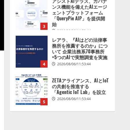
レアラ、『AIはどの法律事
務所を推薦するのか』につ
いて 企業法務系70事務所
×5つのAIで実態調査を実施
4
2026/08/06/11:53:44
ZETAアライアンス、AIとIoT
の共創を推進する
「Agentic IoT Lab」を設立
2026/08/06/11:53:44
5
AI駆動開発の推進に向けて
「TinhVan Technologies
JSC.」と業務提携
2026/08/06/14:54:32
1
藤原竜也がAIで組織の改善
点を見抜く！ SKYSEA Client
View 新テレビCM公開！