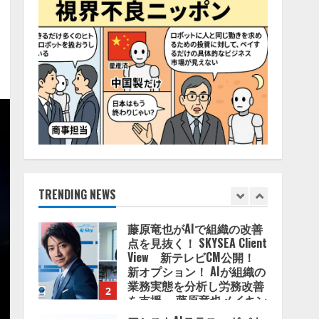
2026/08/06/11:53:44
5
AI駆動開発の推進に向けて
「TinhVan Technologies
JSC.」と業務提携
2026/08/06/14:54:32
1
藤原竜也がAIで組織の改善
点を見抜く！ SKYSEA Client
View 新テレビCM公開！
新オプション！ AIが組織の
TRENDING NEWS
業務実態を分析し労務改善
2
を支援。 藤原竜也メイキン
グ動画公開 「もしAIが自分
アシストAIテラス、ガバナ
を分析したら、すぐ休めと
ンス機能を備えたAIエージ
言われる自信がある」「昨
ェントプラットフォーム
年の夏はカブトムシを捕ま
「QueryPie AIP」を提供開
えたり、虫と戦ったり…」
始
3
2026/08/06/14:54:31
2026/08/06/11:53:44