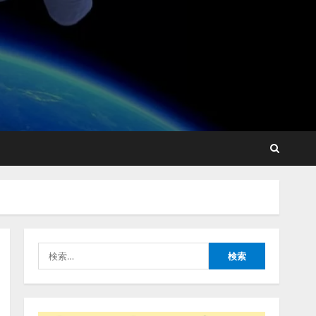
点を見抜く！ SKYSEA Client
View 新テレビCM公開！
新オプション！ AIが組織の
業務実態を分析し労務改善
2
を支援。 藤原竜也メイキン
グ動画公開 「もしAIが自分
アシストAIテラス、ガバナ
を分析したら、すぐ休めと
ンス機能を備えたAIエージ
言われる自信がある」「昨
ェントプラットフォーム
年の夏はカブトムシを捕ま
「QueryPie AIP」を提供開
えたり、虫と戦ったり…」
始
3
2026/08/06/14:54:31
2026/08/06/11:53:44
レアラ、『AIはどの法律事
務所を推薦するのか』につ
いて 企業法務系70事務所
×5つのAIで実態調査を実施
4
2026/08/06/11:53:44
検
索:
ZETAアライアンス、AIとIoT
の共創を推進する
「Agentic IoT Lab」を設立