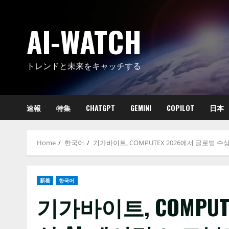
Skip
to
AI-WATCH
content
トレンドと未来をキャッチする
速報
特集
CHATGPT
GEMINI
COPILOT
日本
Home
한국어
기가바이트, COMPUTEX 2026에서 글로벌 수
新着
한국어
기가바이트, COMPUT