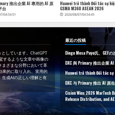
rimary 推出企業 AI 專用的 AI 原
Huawei trở thành Đối tác sự ki
平台
GSMA M360 ASEAN 2026
07/04:54:51
2026/08/07/04:54:45
最近の投稿
Diego Mesa Puyo氏
しています。ChatGPT
凌駕するような文章や画像の
DXC 與 Primary 推出企業
さまざまな分野において革
術を効果的に取り入れ、実用的
Huawei trở thành Đối tác s
生成AIの正しい理解と有
DXC 与 Primary 推出
Cision Wins 2026 MarTech B
Release Distribution, and A