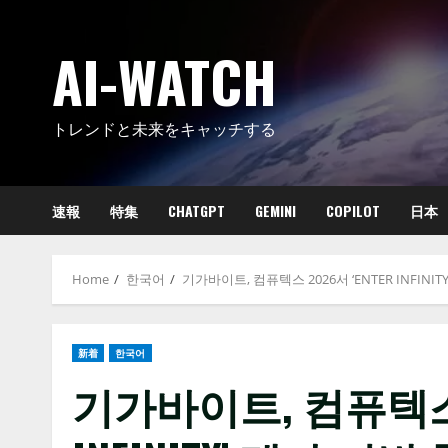
Skip
to
AI-WATCH
content
トレンドと未来をキャッチする
速報
特集
CHATGPT
GEMINI
COPILOT
日本
Home
한국어
기가바이트, 컴퓨텍스 2026서 ‘ENTER INFIN
新着
한국어
기가바이트, 컴퓨텍스 2