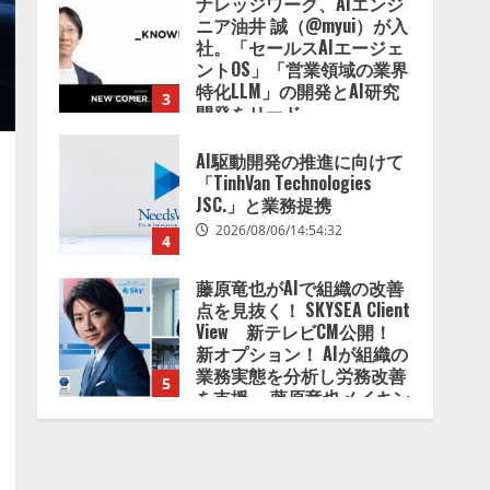
AI駆動開発の推進に向けて
「TinhVan Technologies
JSC.」と業務提携
2026/08/06/14:54:32
4
藤原竜也がAIで組織の改善
点を見抜く！ SKYSEA Client
View 新テレビCM公開！
新オプション！ AIが組織の
業務実態を分析し労務改善
5
を支援。 藤原竜也メイキン
グ動画公開 「もしAIが自分
を分析したら、すぐ休めと
lmessage、MCP接続機能を
言われる自信がある」「昨
強化し、AIから設定操作で
年の夏はカブトムシを捕ま
きる機能を拡充
えたり、虫と戦ったり…」
2026/08/07/13:53:50
1
2026/08/06/14:54:31
【2026年企業のAI導入・活
用に関する調査】AIを組織
として導入できている企業