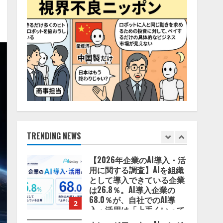
業務実態を分析し労務改善
5
を支援。 藤原竜也メイキン
グ動画公開 「もしAIが自分
を分析したら、すぐ休めと
lmessage、MCP接続機能を
言われる自信がある」「昨
強化し、AIから設定操作で
年の夏はカブトムシを捕ま
きる機能を拡充
えたり、虫と戦ったり…」
2026/08/07/13:53:50
1
2026/08/06/14:54:31
【2026年企業のAI導入・活
用に関する調査】AIを組織
として導入できている企業
は26.8％。AI導入企業の
68.0％が、自社でのAI導
TRENDING NEWS
2
入・活用は「上手くいって
いる」と回答
ナレッジワーク、AIエンジ
2026/08/07/13:53:50
ニア油井 誠（@myui）が入
社。「セールスAIエージェ
ントOS」「営業領域の業界
特化LLM」の開発とAI研究
3
開発をリード
2026/08/07/10:54:31