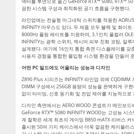
넥터를 후면으로 옮긴 GeForce RTX™ 5080, RTX™ 50
끔한 시스템 구성과 최적화된 공기 흐름을 구현했다.
라인업에는 전술형 마그네틱 스위치를 적용한 AORUS K1
INFINITY 마우스도 있다. 두 제품 모두 블랙 및 화이트 
8000Hz 폴링 레이트를 지원하며, 3.1인치 풀컬러 O
INFINITY는 광학 스위치, 엑시머 피부 친화 코팅,
설계됐다. 여기에 16인치 통합 측면 디스플레이를 갖춘 AOR
사용자 경험을 통합한 몰입형 시스템 환경을 만들어 준
어떤
PC 빌드에도 어울리는 성능과 디자인
Z890 Plus 시리즈는 INFINITY 라인업 외에 CQD
DIMM 구성에서 256GB 용량의 성능을 완벽하게 구현해
없이 타이밍, 신호 동기화 및 전압 제어를 지능적으로
디자인 측면에서는 AERO WOOD 콘셉트가 메인보드
GeForce RTX™ 5080 INFINITY WOOD는 고성능
계 철학은 세계 최초의 게이밍 B850 mATX 리버스
출시된 50여 가지 케이스에서 더욱 깔끔한 케이블리스
간 시스템 모니터링, 다이내믹 조명이 돋보이는 AORUS EL