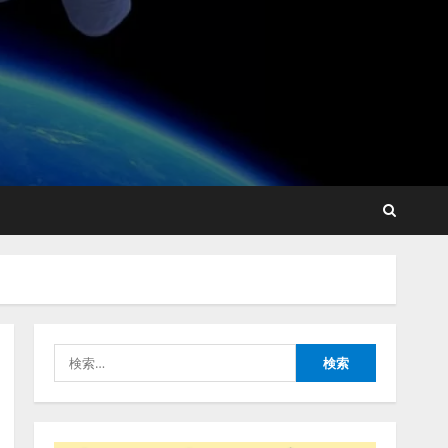
用に関する調査】AIを組織
として導入できている企業
は26.8％。AI導入企業の
68.0％が、自社でのAI導
2
入・活用は「上手くいって
いる」と回答
ナレッジワーク、AIエンジ
2026/08/07/13:53:50
ニア油井 誠（@myui）が入
社。「セールスAIエージェ
ントOS」「営業領域の業界
特化LLM」の開発とAI研究
3
開発をリード
2026/08/07/10:54:31
AI駆動開発の推進に向けて
「TinhVan Technologies
JSC.」と業務提携
2026/08/06/14:54:32
4
検
藤原竜也がAIで組織の改善
索:
点を見抜く！ SKYSEA Client
View 新テレビCM公開！
新オプション！ AIが組織の