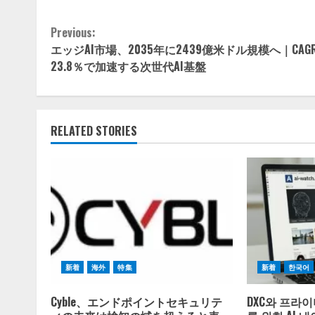
Continue
Previous:
エッジAI市場、2035年に2439億米ドル規模へ｜CAG
Reading
23.8％で加速する次世代AI基盤
RELATED STORIES
新着
海外
特集
新着
한국어
Cyble、エンドポイントセキュリテ
DXC와 프라이