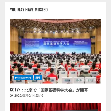
億
推進協
用設計
7000
議会
を公開
YOU MAY HAVE MISSED
万米ド
── 9
ルへ、
社連合
2026/08/1
AI需要
が贈
拡大と
る、人
データ
事労務
処理能
× AIの
力強化
実践知
で市場
──
成長が
「奇跡
加速
のセミ
ナー」
シリー
2026/08/10/12:53:44
ズ始
動！
PRNewswire
新着
HR ×
AI
CCTV+：北京で「国際基礎科学大会」が開幕
SEMINAR
2026/08/10/14:53:46
2026
2026/08/10/10:53:44