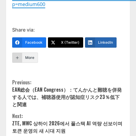
p=medium600
Share via:
Facebook
X (Twitter)
LinkedIn
More
Continue
Previous:
EAN総会（EAN Congress）：てんかんと難聴を併発
Reading
する人では、補聴器使用が認知症リスク23％低下
と関連
Next:
ZTE, MWC 상하이 2026에서 풀스택 AI 역량 선보이며
토큰 운영의 새 시대 지원