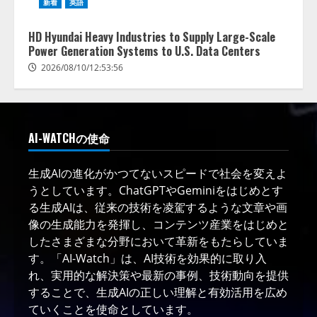
新着
英語
HD Hyundai Heavy Industries to Supply Large-Scale
Power Generation Systems to U.S. Data Centers
2026/08/10/12:53:56
AI-WATCHの使命
生成AIの進化がかつてないスピードで社会を変えよ
うとしています。ChatGPTやGeminiをはじめとす
る生成AIは、従来の技術を凌駕するような文章や画
像の生成能力を発揮し、コンテンツ産業をはじめと
したさまざまな分野において革新をもたらしていま
す。「AI-Watch」は、AI技術を効果的に取り入
れ、実用的な解決策や最新の事例、技術動向を提供
することで、生成AIの正しい理解と有効活用を広め
ていくことを使命としています。