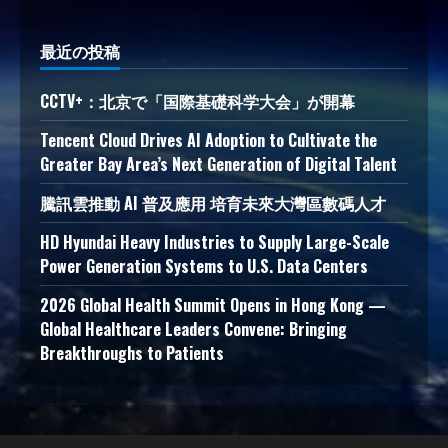
最近の投稿
CCTV+：北京で「国際基礎科学大会」が開幕
Tencent Cloud Drives AI Adoption to Cultivate the
Greater Bay Area’s Next Generation of Digital Talent
騰訊雲推動 AI 普及應用 培育未來大灣區數碼人才
HD Hyundai Heavy Industries to Supply Large-Scale
Power Generation Systems to U.S. Data Centers
2026 Global Health Summit Opens in Hong Kong —
Global Healthcare Leaders Convene: Bringing
Breakthroughs to Patients