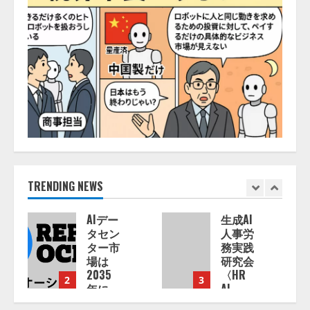
TRENDING NEWS
AIデー
生成AI
Olive、
タセン
人事労
AI活用
ター市
務実践
におけ
場は
研究会
る「人
2035
〈HR
の状態
3
4
年に
AI
デー
1,975
Lab〉
タ」活