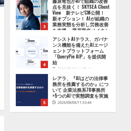
藤原竜也がAIで組織の改善
点を見抜く！ SKYSEA Client
View 新テレビCM公開！
新オプション！ AIが組織の
業務実態を分析し労務改善
3
を支援。 藤原竜也メイキン
グ動画公開 「もしAIが自分
アシストAIテラス、ガバナ
を分析したら、すぐ休めと
ンス機能を備えたAIエージ
言われる自信がある」「昨
ェントプラットフォーム
年の夏はカブトムシを捕ま
「QueryPie AIP」を提供開
えたり、虫と戦ったり…」
始
4
2026/08/06/14:54:31
2026/08/06/11:53:44
レアラ、『AIはどの法律事
務所を推薦するのか』につ
いて 企業法務系70事務所
×5つのAIで実態調査を実施
5
2026/08/06/11:53:44
ナレッジワーク、AIエンジ
ニア油井 誠（@myui）が入
社。「セールスAIエージェ