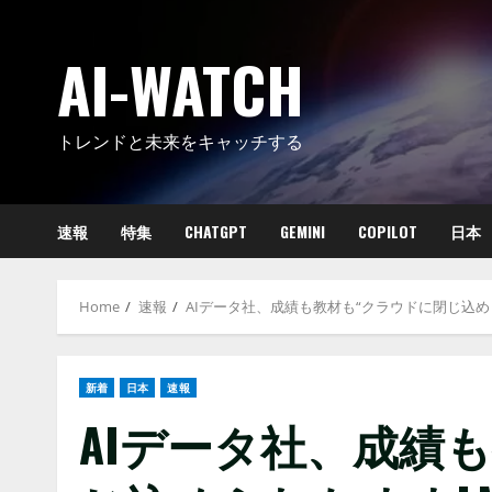
Skip
to
AI-WATCH
content
トレンドと未来をキャッチする
速報
特集
CHATGPT
GEMINI
COPILOT
日本
Home
速報
AIデータ社、成績も教材も“クラウドに閉じ込
新着
日本
速報
AIデータ社、成績