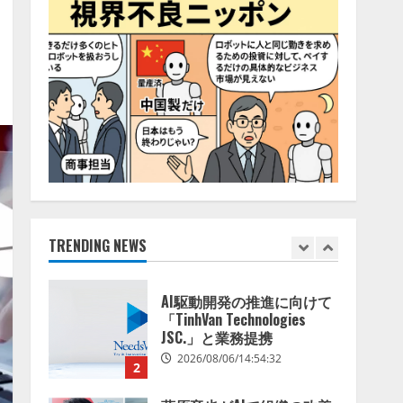
えたり、虫と戦ったり…」
始
4
2026/08/06/14:54:31
2026/08/06/11:53:44
レアラ、『AIはどの法律事
務所を推薦するのか』につ
いて 企業法務系70事務所
×5つのAIで実態調査を実施
5
2026/08/06/11:53:44
ナレッジワーク、AIエンジ
ニア油井 誠（@myui）が入
社。「セールスAIエージェ
ントOS」「営業領域の業界
特化LLM」の開発とAI研究
TRENDING NEWS
1
開発をリード
2026/08/07/10:54:31
AI駆動開発の推進に向けて
「TinhVan Technologies
JSC.」と業務提携
2026/08/06/14:54:32
2