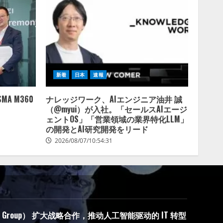
新着
日本
速報
 GSMA M360
ナレッジワーク、AIエンジニア油井 誠
（@myui）が入社。「セールスAIエージ
ェントOS」「営業領域の業界特化LLM」
の開発とAI研究開発をリード
2026/08/07/10:54:31
tsä Group） 扩大战略合作，推动人工智能驱动的 IT 转型