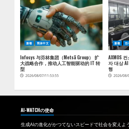
新着
简体中文
新着
한
Infosys 与芬林集团（Metsä Group） 扩
AXMOS 
大战略合作，推动人工智能驱动的 IT 转
자 대상 A
型
행
2026/08/07/11:53:55
2026/08/
AI-WATCHの使命
生成AIの進化がかつてないスピードで社会を変えようと