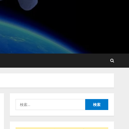
AI駆動開発の推進に向けて
「TinhVan Technologies
JSC.」と業務提携
2026/08/06/14:54:32
2
藤原竜也がAIで組織の改善
点を見抜く！ SKYSEA Client
View 新テレビCM公開！
新オプション！ AIが組織の
業務実態を分析し労務改善
3
を支援。 藤原竜也メイキン
検
グ動画公開 「もしAIが自分
アシストAIテラス、ガバナ
索:
を分析したら、すぐ休めと
ンス機能を備えたAIエージ
言われる自信がある」「昨
ェントプラットフォーム
年の夏はカブトムシを捕ま
「QueryPie AIP」を提供開