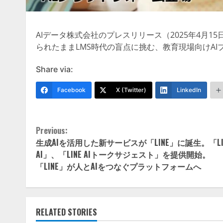
AIデータ株式会社のプレスリリース（2025年4月15
られたままLMS時代の盲点に挑む、教育現場向けA
Share via:
Facebook
X (Twitter)
LinkedIn
Continue
Previous:
生成AIを活用した新サービスが「LINE」に誕生。「LI
Reading
AI」、「LINE AIトークサジェスト」を提供開始。
「LINE」が人とAIをつなぐプラットフォームへ
RELATED STORIES