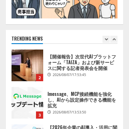
開発をリード
5
2026/08/07/10:54:31
【ドローン
AI】ドローン操縦を
AIがアドバイス「AIコーチ」をリ
リース
2026/08/09/01:53:44
TRENDING NEWS
1
【開催報告】次世代AIプラットフ
ォーム「TAIZA」および新サービ
スに関する記者発表会を開催
2026/08/07/17:53:45
2
lmessage、MCP接続機能を強化
し、AIから設定操作できる機能を
拡充
2026/08/07/13:53:50
3
【2026年企業のAI導入・活用に関