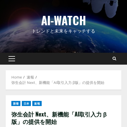
Skip
to
AI-WATCH
content
トレンドと未来をキャッチする
Primary
Menu
Home
速報
弥生会計 Next、新機能「AI取引入力 β版」の提供を開始
新着
日本
速報
弥生会計 Next、新機能「AI取引入力 β
版」の提供を開始