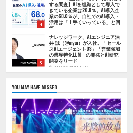
する調査】AIを組織として導入で
きている企業は26.8％。AI導入企
業の68.0％が、自社でのAI導入・
活用は「上手くいっている」と回
4
答
2026/08/07/13:53:50
ナレッジワーク、AIエンジニア油
井 誠（@myui）が入社。「セール
スAIエージェントOS」「営業領域
の業界特化LLM」の開発とAI研究
開発をリード
5
2026/08/07/10:54:31
【ドローン
AI】ドローン操縦を
AIがアドバイス「AIコーチ」をリ
YOU MAY HAVE MISSED
リース
2026/08/09/01:53:44
1
【開催報告】次世代AIプラットフ
ォーム「TAIZA」および新サービ
スに関する記者発表会を開催