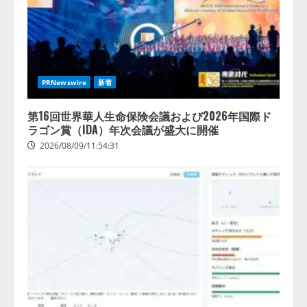
2026/08/07/17:53:45
2
lmessage、MCP接続機能を強化
し、AIから設定操作できる機能を
拡充
PRNewswire
新着
2026/08/07/13:53:50
3
第16回世界華人生命保険会議および2026年国際ド
ラゴン賞（IDA）年次会議が盛大に開催
【2026年企業のAI導入・活用に関
2026/08/09/11:54:31
する調査】AIを組織として導入で
きている企業は26.8％。AI導入企
業の68.0％が、自社でのAI導入・
活用は「上手くいっている」と回
4
答
2026/08/07/13:53:50