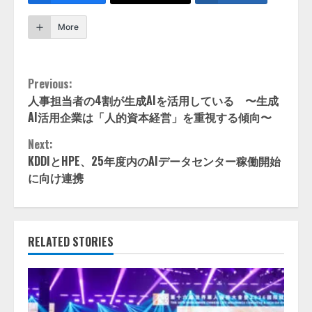
More
Continue
Previous:
人事担当者の4割が生成AIを活用している 〜生成
Reading
AI活用企業は「人的資本経営」を重視する傾向〜
Next:
KDDIとHPE、25年度内のAIデータセンター稼働開始
に向け連携
RELATED STORIES