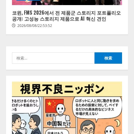
ォーム「TAIZA」および新サービ
スに関する記者発表会を開催
코윈, FMS 2026에서 전 제품군 스토리지 포트폴리오
2026/08/07/17:53:45
공개: 고성능 스토리지 제품으로 AI 혁신 견인
2
2026/08/08/22:53:52
lmessage、MCP接続機能を強化
し、AIから設定操作できる機能を
拡充
検
2026/08/07/13:53:50
3
索:
【2026年企業のAI導入・活用に関
する調査】AIを組織として導入で
きている企業は26.8％。AI導入企
業の68.0％が、自社でのAI導入・
活用は「上手くいっている」と回
4
答
2026/08/07/13:53:50
ナレッジワーク、AIエンジニア油
井 誠（@myui）が入社。「セール
スAIエージェントOS」「営業領域
の業界特化LLM」の開発とAI研究