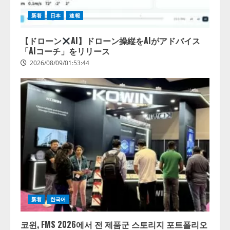
新着
日本
速報
【ドローン
AI】ドローン操縦をAIがアドバイス
「AIコーチ」をリリース
2026/08/09/01:53:44
新着
한국어
코윈, FMS 2026에서 전 제품군 스토리지 포트폴리오