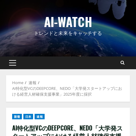
Skip
to
AI-WATCH
content
トレンドと未来をキャッチする
Primary
Menu
Home
速報
AI特化型VCのDEEPCORE、NEDO「大学発スタートアップにお
ける経営人材確保支援事業」2025年度に採択
新着
日本
速報
AI特化型VCのDEEPCORE、NEDO「大学発ス
タートアップにおける経営人材確保支援