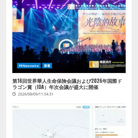
【開催報告】次世代AIプラットフ
ォーム「TAIZA」および新サービ
スに関する記者発表会を開催
2026/08/07/17:53:45
2
lmessage、MCP接続機能を強化
し、AIから設定操作できる機能を
拡充
PRNewswire
新着
2026/08/07/13:53:50
3
第16回世界華人生命保険会議および2026年国際ド
ラゴン賞（IDA）年次会議が盛大に開催
【2026年企業のAI導入・活用に関
2026/08/09/11:54:31
する調査】AIを組織として導入で
きている企業は26.8％。AI導入企
業の68.0％が、自社でのAI導入・
活用は「上手くいっている」と回
4
答
2026/08/07/13:53:50