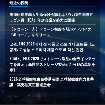
最近の投稿
第16回世界華人生命保険会議および2026年国際ド
ラゴン賞（IDA）年次会議が盛大に開催
【ドローン
AI】ドローン操縦をAIがアドバイス
「AIコーチ」をリリース
코윈, FMS 2026에서 전 제품군 스토리지 포트폴리오
공개: 고성능 스토리지 제품으로 AI 혁신 견인
KOWIN、FMS 2026でストレージ製品の全ラインアッ
プを展示：高性能ストレージ製品がAI分野の革新を
牽引
2026全球醫療峰會在香港召開 全球醫療健康力量共
議：讓突破真正抵達患者