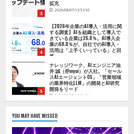
拡充
2026/08/07/13:53:50
3
【2026年企業のAI導入・活用に関
する調査】AIを組織として導入で
きている企業は26.8％。AI導入企
業の68.0％が、自社でのAI導入・
活用は「上手くいっている」と回
4
答
2026/08/07/13:53:50
ナレッジワーク、AIエンジニア油
井 誠（@myui）が入社。「セール
スAIエージェントOS」「営業領域
の業界特化LLM」の開発とAI研究
開発をリード
5
2026/08/07/10:54:31
【ドローン
AI】ドローン操縦を
AIがアドバイス「AIコーチ」をリ
YOU MAY HAVE MISSED
リース
2026/08/09/01:53:44
1