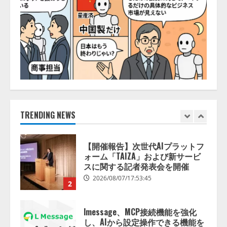
2026/08/07/13:53:50
ナレッジワーク、AIエンジニア油
井 誠（@myui）が入社。「セール
スAIエージェントOS」「営業領域
の業界特化LLM」の開発とAI研究
開発をリード
5
2026/08/07/10:54:31
【ドローン
AI】ドローン操縦を
AIがアドバイス「AIコーチ」をリ
リース
2026/08/09/01:53:44
TRENDING NEWS
1
【開催報告】次世代AIプラットフ
ォーム「TAIZA」および新サービ
スに関する記者発表会を開催
2026/08/07/17:53:45
2
lmessage、MCP接続機能を強化
し、AIから設定操作できる機能を