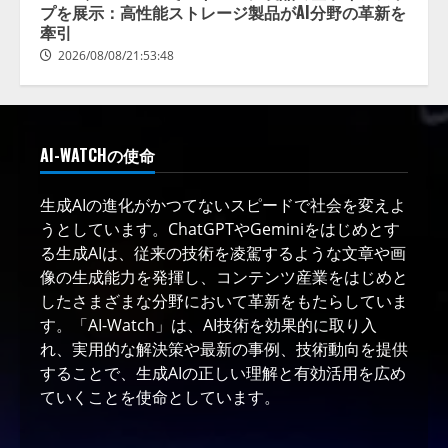
プを展示：高性能ストレージ製品がAI分野の革新を
牽引
2026/08/08/21:53:48
AI-WATCHの使命
生成AIの進化がかつてないスピードで社会を変えよ
うとしています。ChatGPTやGeminiをはじめとす
る生成AIは、従来の技術を凌駕するような文章や画
像の生成能力を発揮し、コンテンツ産業をはじめと
したさまざまな分野において革新をもたらしていま
す。「AI-Watch」は、AI技術を効果的に取り入
れ、実用的な解決策や最新の事例、技術動向を提供
することで、生成AIの正しい理解と有効活用を広め
ていくことを使命としています。