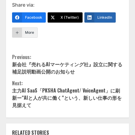
Share via:
Facebook
X (Twitter)
LinkedIn
More
Continue
Previous:
新会社『売れるAIマーケティング社』設立に関する
Reading
補足説明動画公開のお知らせ
Next:
主力AI SaaS「PKSHA ChatAgent/ VoiceAgent」に刷
新ー“AIと人が共に働く“という、新しい仕事の形を
見据えて
RELATED STORIES