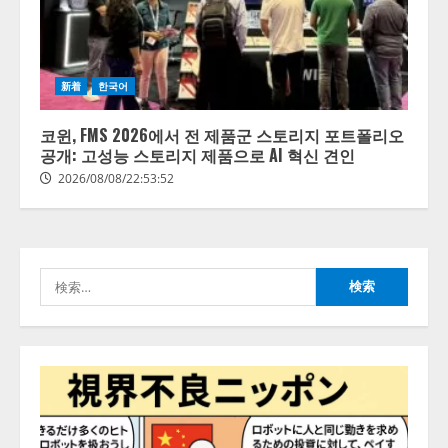
【開催報告】次世代AIプラットフ
新着
한국어
ォーム「TAIZA」および新サービ
スに関する記者発表会を開催
코윈, FMS 2026에서 전 제품군 스토리지 포트폴리오
2026/08/07/17:53:45
공개: 고성능 스토리지 제품으로 AI 혁신 견인
2
2026/08/08/22:53:52
lmessage、MCP接続機能を強化
し、AIから設定操作できる機能を
拡充
検
2026/08/07/13:53:50
3
索:
【2026年企業のAI導入・活用に関
する調査】AIを組織として導入で
きている企業は26.8％。AI導入企
業の68.0％が、自社でのAI導入・
活用は「上手くいっている」と回
4
答