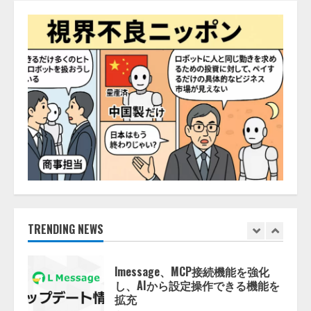
井 誠（@myui）が入社。「セール
スAIエージェントOS」「営業領域
の業界特化LLM」の開発とAI研究
開発をリード
4
2026/08/07/10:54:31
AI駆動開発の推進に向けて
「TinhVan Technologies JSC.」と業
務提携
2026/08/06/14:54:32
5
【開催報告】次世代AIプラットフ
ォーム「TAIZA」および新サービ
スに関する記者発表会を開催
2026/08/07/17:53:45
TRENDING NEWS
1
lmessage、MCP接続機能を強化
し、AIから設定操作できる機能を
拡充