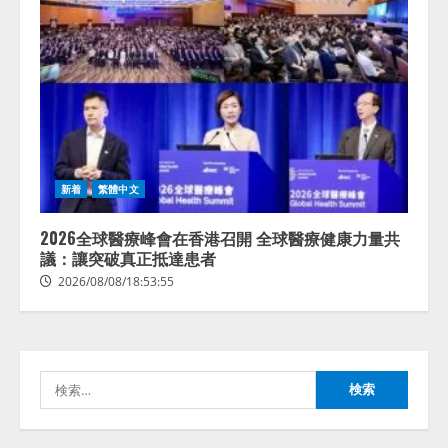
lmessage、MCP接続機能を強化
新着
繁體中文
し、AIから設定操作できる機能を
拡充
2026全球醫療峰會在香港召開 全球醫療健康力量共
2026/08/07/13:53:50
議：讓突破真正抵達患者
2
2026/08/08/18:53:55
【2026年企業のAI導入・活用に関
する調査】AIを組織として導入で
きている企業は26.8％。AI導入企
業の68.0％が、自社でのAI導入・
検
活用は「上手くいっている」と回
3
答
索:
2026/08/07/13:53:50
ナレッジワーク、AIエンジニア油