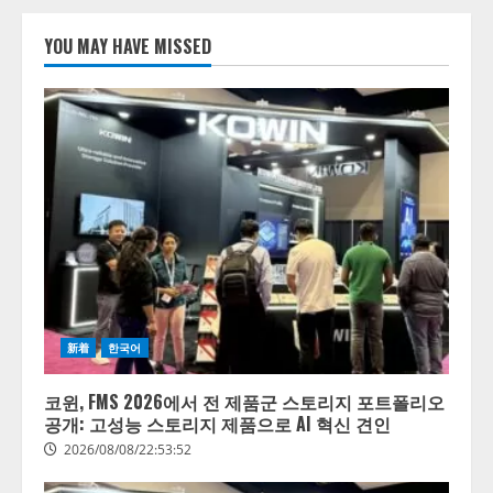
【開催報告】次世代AIプラットフ
ォーム「TAIZA」および新サービ
YOU MAY HAVE MISSED
スに関する記者発表会を開催
2026/08/07/17:53:45
1
lmessage、MCP接続機能を強化
し、AIから設定操作できる機能を
拡充
2026/08/07/13:53:50
2
【2026年企業のAI導入・活用に関
する調査】AIを組織として導入で
きている企業は26.8％。AI導入企
新着
한국어
業の68.0％が、自社でのAI導入・
活用は「上手くいっている」と回
3
答
코윈, FMS 2026에서 전 제품군 스토리지 포트폴리오
공개: 고성능 스토리지 제품으로 AI 혁신 견인
2026/08/07/13:53:50
ナレッジワーク、AIエンジニア油
2026/08/08/22:53:52
井 誠（@myui）が入社。「セール
スAIエージェントOS」「営業領域