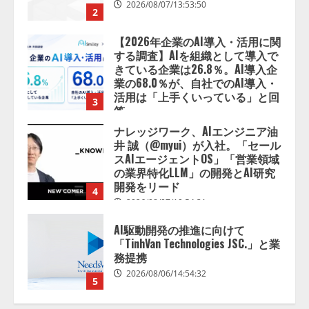
2026/08/07/13:53:50
2
【2026年企業のAI導入・活用に関
する調査】AIを組織として導入で
きている企業は26.8％。AI導入企
業の68.0％が、自社でのAI導入・
活用は「上手くいっている」と回
3
答
2026/08/07/13:53:50
ナレッジワーク、AIエンジニア油
井 誠（@myui）が入社。「セール
スAIエージェントOS」「営業領域
の業界特化LLM」の開発とAI研究
開発をリード
4
2026/08/07/10:54:31
AI駆動開発の推進に向けて
「TinhVan Technologies JSC.」と業
務提携
2026/08/06/14:54:32
5