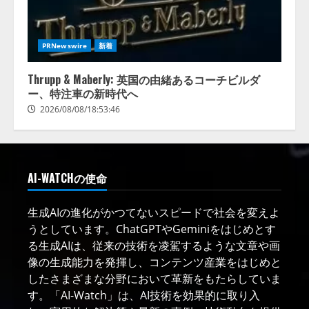
PRNewswire
新着
Thrupp & Maberly: 英国の由緒あるコーチビルダ
ー、特注車の新時代へ
2026/08/08/18:53:46
AI-WATCHの使命
生成AIの進化がかつてないスピードで社会を変えよ
うとしています。ChatGPTやGeminiをはじめとす
る生成AIは、従来の技術を凌駕するような文章や画
像の生成能力を発揮し、コンテンツ産業をはじめと
したさまざまな分野において革新をもたらしていま
す。「AI-Watch」は、AI技術を効果的に取り入