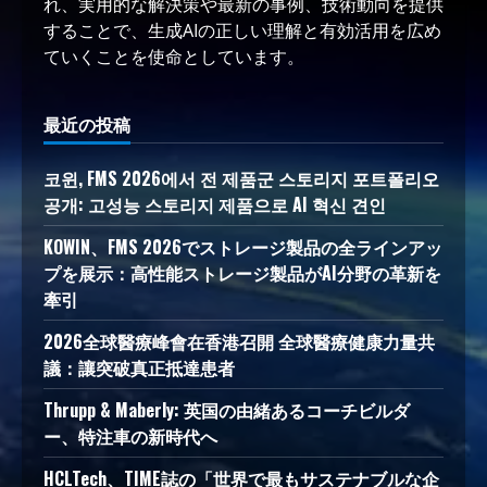
れ、実用的な解決策や最新の事例、技術動向を提供
することで、生成AIの正しい理解と有効活用を広め
ていくことを使命としています。
最近の投稿
코윈, FMS 2026에서 전 제품군 스토리지 포트폴리오
공개: 고성능 스토리지 제품으로 AI 혁신 견인
KOWIN、FMS 2026でストレージ製品の全ラインアッ
プを展示：高性能ストレージ製品がAI分野の革新を
牽引
2026全球醫療峰會在香港召開 全球醫療健康力量共
議：讓突破真正抵達患者
Thrupp & Maberly: 英国の由緒あるコーチビルダ
ー、特注車の新時代へ
HCLTech、TIME誌の「世界で最もサステナブルな企