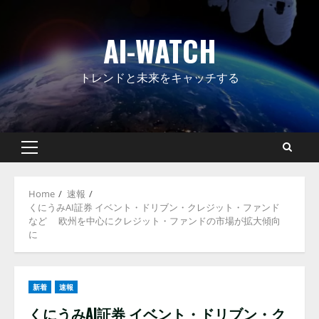
Skip
to
AI-WATCH
content
トレンドと未来をキャッチする
Primary
Menu
Home
速報
くにうみAI証券 イベント・ドリブン・クレジット・ファンド
など 欧州を中心にクレジット・ファンドの市場が拡大傾向
に
新着
速報
くにうみAI証券 イベント・ドリブン・ク