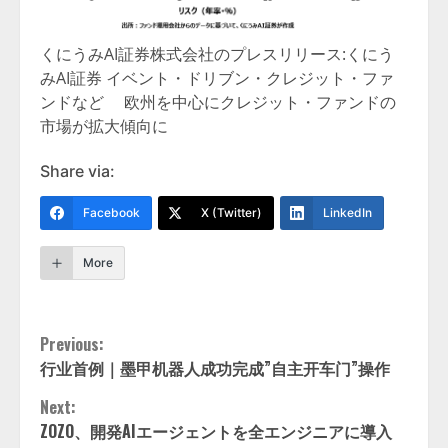
くにうみAI証券株式会社のプレスリリース:くにう
みAI証券 イベント・ドリブン・クレジット・ファ
ンドなど 欧州を中心にクレジット・ファンドの
市場が拡大傾向に
Share via:
Facebook
X (Twitter)
LinkedIn
More
Continue
Previous:
行业首例｜墨甲机器人成功完成”自主开车门”操作
Reading
Next:
ZOZO、開発AIエージェントを全エンジニアに導入