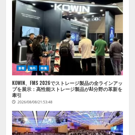
の業界特化LLM」の開発とAI研究
開発をリード
4
2026/08/07/10:54:31
新着
海外
特集
KOWIN、FMS 2026でストレージ製品の全ラインアッ
プを展示：高性能ストレージ製品がAI分野の革新を
牽引
2026/08/08/21:53:48