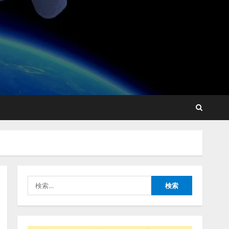
lmessage、MCP接続機能を
強化し、AIから設定操作で
きる機能を拡充
2026/08/07/13:53:50
2
【2026年企業のAI導入・活
用に関する調査】AIを組織
として導入できている企業
は26.8％。AI導入企業の
68.0％が、自社でのAI導
3
入・活用は「上手くいって
検
いる」と回答
ナレッジワーク、AIエンジ
索:
2026/08/07/13:53:50
ニア油井 誠（@myui）が入
社。「セールスAIエージェ
ントOS」「営業領域の業界