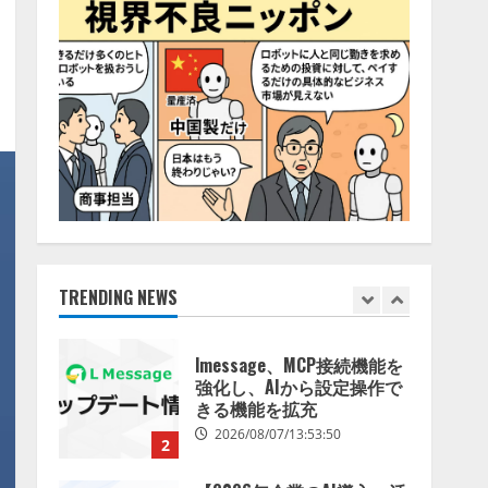
特化LLM」の開発とAI研究
4
開発をリード
2026/08/07/10:54:31
AI駆動開発の推進に向けて
「TinhVan Technologies
JSC.」と業務提携
2026/08/06/14:54:32
5
【開催報告】次世代AIプラ
ットフォーム「TAIZA」お
よび新サービスに関する記
者発表会を開催
TRENDING NEWS
1
2026/08/07/17:53:45
lmessage、MCP接続機能を
強化し、AIから設定操作で
きる機能を拡充
2026/08/07/13:53:50
2