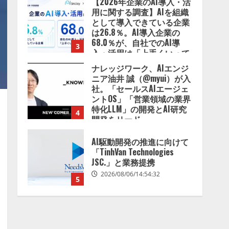
【2026年企業のAI導入・活
用に関する調査】AIを組織
として導入できている企業
は26.8％。AI導入企業の
68.0％が、自社でのAI導
3
入・活用は「上手くいって
いる」と回答
ナレッジワーク、AIエンジ
2026/08/07/13:53:50
ニア油井 誠（@myui）が入
社。「セールスAIエージェ
ントOS」「営業領域の業界
特化LLM」の開発とAI研究
4
開発をリード
2026/08/07/10:54:31
AI駆動開発の推進に向けて
「TinhVan Technologies
JSC.」と業務提携
2026/08/06/14:54:32
5
【開催報告】次世代AIプラ
ットフォーム「TAIZA」お
よび新サービスに関する記