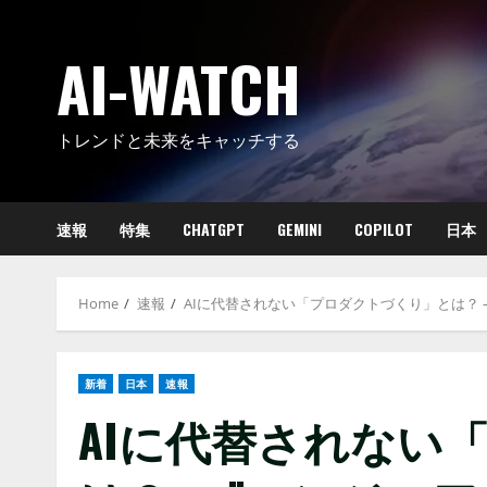
Skip
to
AI-WATCH
content
トレンドと未来をキャッチする
速報
特集
CHATGPT
GEMINI
COPILOT
日本
Home
速報
AIに代替されない「プロダクトづくり」とは？ 
新着
日本
速報
AIに代替されない