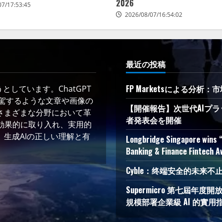
2026
07/17:53:45
2026/08/07/16:54:02
最近の投稿
FP Marketsによる分
しています。ChatGPT
凌駕するような文章や画像の
【開催報告】次世代AIプラ
さまざまな分野において革
者発表会を開催
術を効果的に取り入れ、実用的
生成AIの正しい理解と有
Longbridge Singapore wins “
Banking & Finance Fintech 
Cyble：终端安全的未来不止于检测
Supermicro 第七屆年
規模部署企業級 AI 的實用