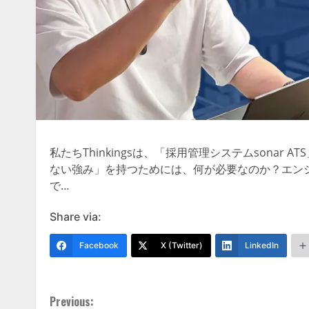
私たちThinkingsは、「採用管理システムsonar 
ない強み」を持つためには、何が必要なのか？エンジ
で…
Share via:
Facebook
X (Twitter)
LinkedIn
Continue
Previous: