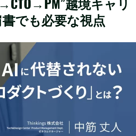
→CTO→PM”越境キャリ
肩書でも必要な視点