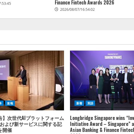
Finance Fintech Awards 2026
7:53:45
2026/08/07/16:54:02
本
速報
新着
英語
告】次世代AIプラットフォーム
Longbridge Singapore wins “In
A」および新サービスに関する記
Initiative Award – Singapore” a
を開催
Asian Banking & Finance Finte