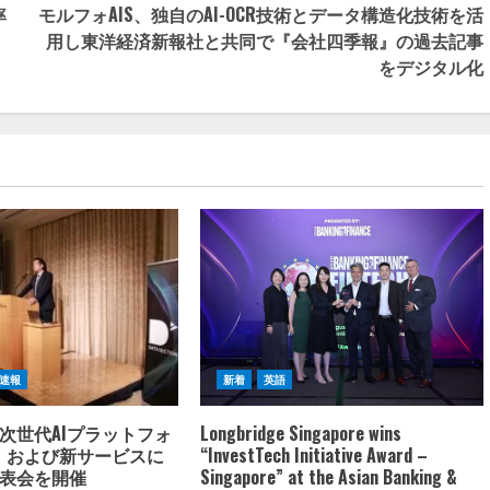
率
モルフォAIS、独自のAI-OCR技術とデータ構造化技術を活
用し東洋経済新報社と共同で『会社四季報』の過去記事
をデジタル化
速報
新着
英語
次世代AIプラットフォ
Longbridge Singapore wins
A」および新サービスに
“InvestTech Initiative Award –
表会を開催
Singapore” at the Asian Banking &