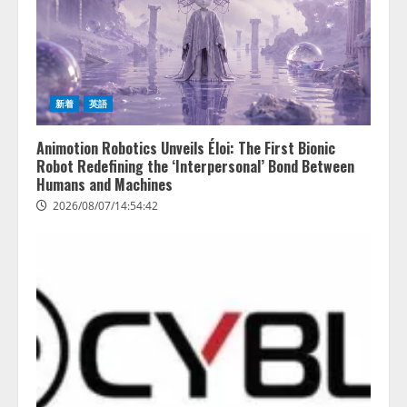
活用は「上手くいっている」と回
2
答
2026/08/07/13:53:50
ナレッジワーク、AIエンジニア油
井 誠（@myui）が入社。「セール
スAIエージェントOS」「営業領域
新着
英語
の業界特化LLM」の開発とAI研究
開発をリード
3
Animotion Robotics Unveils Éloi: The First Bionic
2026/08/07/10:54:31
Robot Redefining the ‘Interpersonal’ Bond Between
Humans and Machines
AI駆動開発の推進に向けて
「TinhVan Technologies JSC.」と業
2026/08/07/14:54:42
務提携
2026/08/06/14:54:32
4