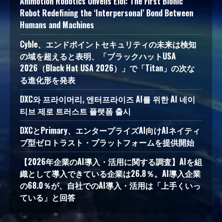
Animotion Robotics Unveils Éloi: The First Bionic
Robot Redefining the ‘Interpersonal’ Bond Between
Humans and Machines
Cyble、エンドポイントセキュリティの未来は検知
の域を超えると表明、「ブラックハットUSA
2026（Black Hat USA 2026）」で「Titan」の次な
る進化形を発表
DXC와 프라이머리, 엔터프라이즈 AI를 위한 AI 네이
티브 제로 트러스트 플랫폼 출시
DXCとPrimary、エンタープライズAI向けAIネイティ
ブ型ゼロトラスト・プラットフォームを提供開始
【2026年企業のAI導入・活用に関する調査】AIを組
織として導入できている企業は26.8％。AI導入企業
の68.0％が、自社でのAI導入・活用は「上手くいっ
ている」と回答