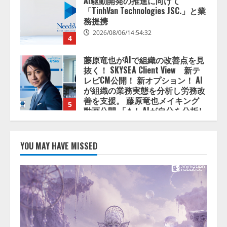
AI駆動開発の推進に向けて
「TinhVan Technologies JSC.」と業
務提携
2026/08/06/14:54:32
4
藤原竜也がAIで組織の改善点を見
抜く！ SKYSEA Client View 新テ
レビCM公開！ 新オプション！ AI
が組織の業務実態を分析し労務改
善を支援。 藤原竜也メイキング
5
動画公開 「もしAIが自分を分析し
たら、すぐ休めと言われる自信が
ある」「昨年の夏はカブトムシを
lmessage、MCP接続機能を強化
捕まえたり、虫と戦ったり…」
し、AIから設定操作できる機能を
YOU MAY HAVE MISSED
拡充
2026/08/06/14:54:31
2026/08/07/13:53:50
1
【2026年企業のAI導入・活用に関
する調査】AIを組織として導入で
きている企業は26.8％。AI導入企
業の68.0％が、自社でのAI導入・