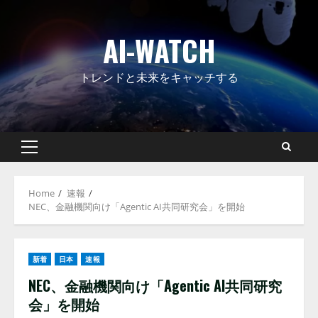
Skip
to
AI-WATCH
content
トレンドと未来をキャッチする
Primary
Menu
Home
速報
NEC、金融機関向け「Agentic AI共同研究会」を開始
新着
日本
速報
NEC、金融機関向け「Agentic AI共同研究
会」を開始