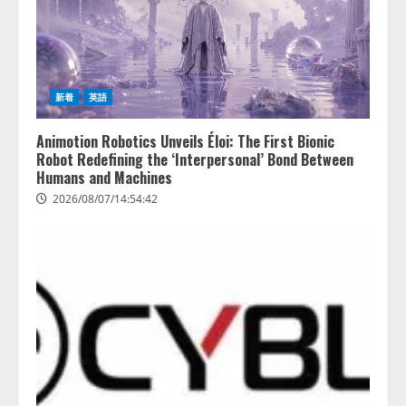
新着
英語
Animotion Robotics Unveils Éloi: The First Bionic
Robot Redefining the ‘Interpersonal’ Bond Between
Humans and Machines
2026/08/07/14:54:42