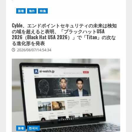
新着
海外
特集
Cyble、エンドポイントセキュリティの未来は検知
の域を超えると表明、「ブラックハットUSA
2026（Black Hat USA 2026）」で「Titan」の次な
る進化形を発表
2026/08/07/14:54:34
【2026年企業のAI導入・活用に関
新着
한국어
する調査】AIを組織として導入で