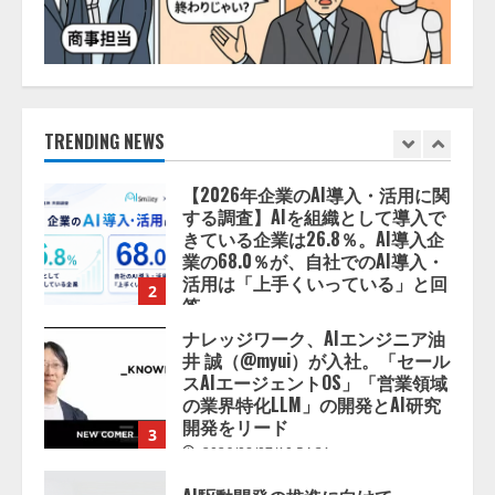
5
動画公開 「もしAIが自分を分析し
たら、すぐ休めと言われる自信が
ある」「昨年の夏はカブトムシを
lmessage、MCP接続機能を強化
捕まえたり、虫と戦ったり…」
し、AIから設定操作できる機能を
拡充
2026/08/06/14:54:31
2026/08/07/13:53:50
TRENDING NEWS
1
【2026年企業のAI導入・活用に関
する調査】AIを組織として導入で
きている企業は26.8％。AI導入企
業の68.0％が、自社でのAI導入・
活用は「上手くいっている」と回
2
答
2026/08/07/13:53:50
ナレッジワーク、AIエンジニア油
井 誠（@myui）が入社。「セール
スAIエージェントOS」「営業領域
の業界特化LLM」の開発とAI研究
開発をリード
3
2026/08/07/10:54:31