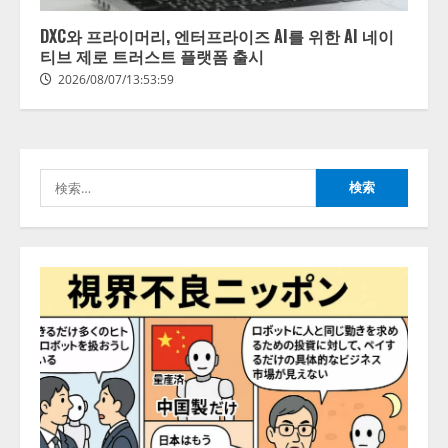
きている企業は26.8％。AI導入企
業の68.0％が、自社でのAI導入・
DXC와 프라이머리, 엔터프라이즈 AI를 위한 AI 네이
活用は「上手くいっている」と回
티브 제로 트러스트 플랫폼 출시
2
答
2026/08/07/13:53:59
2026/08/07/13:53:50
ナレッジワーク、AIエンジニア油
井 誠（@myui）が入社。「セール
スAIエージェントOS」「営業領域
の業界特化LLM」の開発とAI研究
検
開発をリード
3
索:
2026/08/07/10:54:31
AI駆動開発の推進に向けて
「TinhVan Technologies JSC.」と業
務提携
2026/08/06/14:54:32
4
藤原竜也がAIで組織の改善点を見
抜く！ SKYSEA Client View 新テ
レビCM公開！ 新オプション！ AI
が組織の業務実態を分析し労務改
善を支援。 藤原竜也メイキング