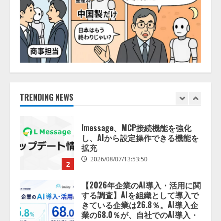
ォーム「TAIZA」および新サービ
スに関する記者発表会を開催
2026/08/07/17:53:45
1
lmessage、MCP接続機能を強化
し、AIから設定操作できる機能を
拡充
2026/08/07/13:53:50
TRENDING NEWS
2
【2026年企業のAI導入・活用に関
する調査】AIを組織として導入で
きている企業は26.8％。AI導入企
業の68.0％が、自社でのAI導入・
活用は「上手くいっている」と回
3
答
2026/08/07/13:53:50
ナレッジワーク、AIエンジニア油
井 誠（@myui）が入社。「セール
スAIエージェントOS」「営業領域
の業界特化LLM」の開発とAI研究