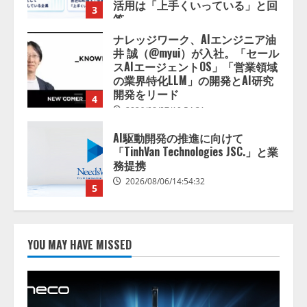
開発をリード
4
2026/08/07/10:54:31
AI駆動開発の推進に向けて
「TinhVan Technologies JSC.」と業
務提携
2026/08/06/14:54:32
5
【開催報告】次世代AIプラットフ
ォーム「TAIZA」および新サービ
スに関する記者発表会を開催
2026/08/07/17:53:45
1
lmessage、MCP接続機能を強化
し、AIから設定操作できる機能を
YOU MAY HAVE MISSED
拡充
2026/08/07/13:53:50
2
【2026年企業のAI導入・活用に関