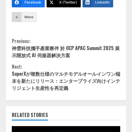
Facebook
X (Twitter)
LinkedIn
More
Continue
Previous:
神雲科技攜手產業夥伴 於 OCP APAC Summit 2025 展
Reading
示開放式 AI 伺服器解決方案
Next:
SuperXが複数仕様のマルチモデルオールインワン端
末を新たにリリース：エンタープライズ向けインテ
リジェント生産性を再定義
RELATED STORIES