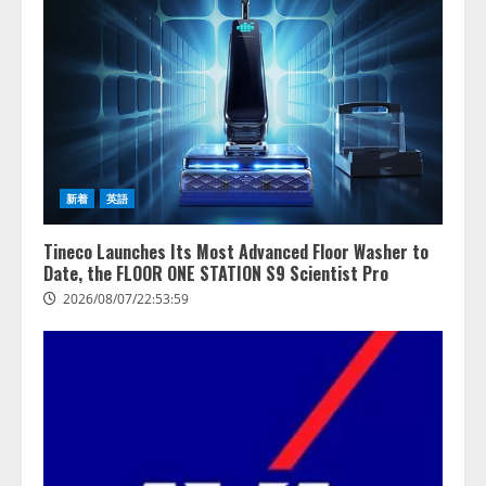
する調査】AIを組織として導入で
きている企業は26.8％。AI導入企
業の68.0％が、自社でのAI導入・
活用は「上手くいっている」と回
3
答
2026/08/07/13:53:50
ナレッジワーク、AIエンジニア油
井 誠（@myui）が入社。「セール
スAIエージェントOS」「営業領域
新着
英語
の業界特化LLM」の開発とAI研究
開発をリード
4
Tineco Launches Its Most Advanced Floor Washer to
2026/08/07/10:54:31
Date, the FLOOR ONE STATION S9 Scientist Pro
2026/08/07/22:53:59