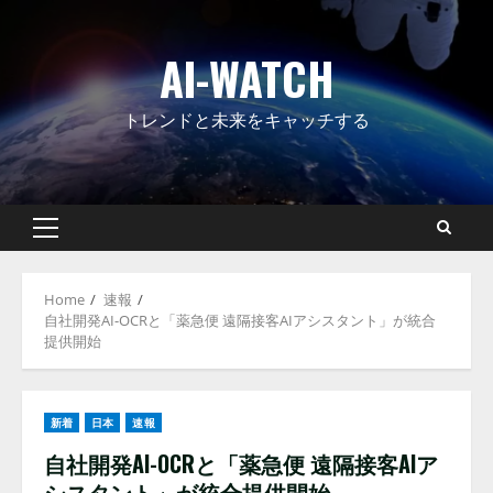
Skip
to
AI-WATCH
content
トレンドと未来をキャッチする
Primary
Menu
Home
速報
自社開発AI-OCRと「薬急便 遠隔接客AIアシスタント」が統合
提供開始
新着
日本
速報
自社開発AI-OCRと「薬急便 遠隔接客AIア
シスタント」が統合提供開始