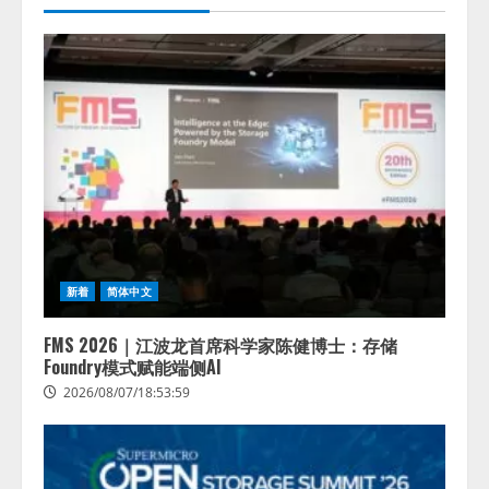
スに関する記者発表会を開催
2026/08/07/17:53:45
1
lmessage、MCP接続機能を強化
し、AIから設定操作できる機能を
拡充
2026/08/07/13:53:50
2
【2026年企業のAI導入・活用に関
する調査】AIを組織として導入で
きている企業は26.8％。AI導入企
新着
简体中文
業の68.0％が、自社でのAI導入・
活用は「上手くいっている」と回
3
答
FMS 2026｜江波龙首席科学家陈健博士：存储
Foundry模式赋能端侧AI
2026/08/07/13:53:50
ナレッジワーク、AIエンジニア油
2026/08/07/18:53:59
井 誠（@myui）が入社。「セール
スAIエージェントOS」「営業領域
の業界特化LLM」の開発とAI研究
開発をリード
4
2026/08/07/10:54:31