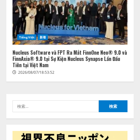
TiếngViệt
新着
lmessage、MCP接続機能を強化
し、AIから設定操作できる機能を
Nucleus Software và FPT Ra Mắt FinnOne Neo® 9.0 và
拡充
FinnAxia® 9.0 tại Sự Kiện Nucleus Synapse Lần Đầu
2026/08/07/13:53:50
Tiên tại Việt Nam
2
2026/08/07/18:53:52
【2026年企業のAI導入・活用に関
する調査】AIを組織として導入で
きている企業は26.8％。AI導入企
業の68.0％が、自社でのAI導入・
検
活用は「上手くいっている」と回
3
答
索:
2026/08/07/13:53:50
ナレッジワーク、AIエンジニア油
井 誠（@myui）が入社。「セール
スAIエージェントOS」「営業領域
の業界特化LLM」の開発とAI研究