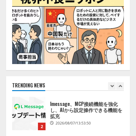
開発をリード
4
2026/08/07/10:54:31
AI駆動開発の推進に向けて
「TinhVan Technologies JSC.」と業
務提携
2026/08/06/14:54:32
5
【開催報告】次世代AIプラットフ
ォーム「TAIZA」および新サービ
スに関する記者発表会を開催
2026/08/07/17:53:45
TRENDING NEWS
1
lmessage、MCP接続機能を強化
し、AIから設定操作できる機能を
拡充
2026/08/07/13:53:50
2