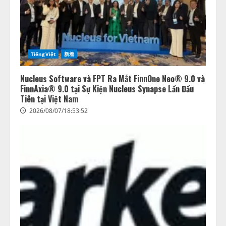
TiếngViệt
新着
Nucleus Software và FPT Ra Mắt FinnOne Neo® 9.0 và
FinnAxia® 9.0 tại Sự Kiện Nucleus Synapse Lần Đầu
Tiên tại Việt Nam
2026/08/07/18:53:52