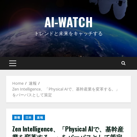
Skip
to
AI-WATCH
content
トレンドと未来をキャッチする
Primary
Menu
Home
速報
Zen Intelligence、「Physical AIで、基幹産業を変革する。」
をパーパスとして策定
新着
日本
速報
Zen Intelligence、「Physical AIで、基幹産
業を変革する。」をパーパスとして策定