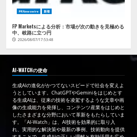
PRNewswire
新着
FP Marketsによる分析：市場が次の動きを見極める
中、岐路に立つ円
2026/08/07/17:53:48
AI-WATCHの使命
生成AIの進化がかつてないスピードで社会を変えよ
うとしています。ChatGPTやGeminiをはじめとす
る生成AIは、従来の技術を凌駕するような文章や画
像の生成能力を発揮し、コンテンツ産業をはじめと
したさまざまな分野において革新をもたらしていま
す。「AI-Watch」は、AI技術を効果的に取り入
れ、実用的な解決策や最新の事例、技術動向を提供
することで、生成AIの正しい理解と有効活用を広め