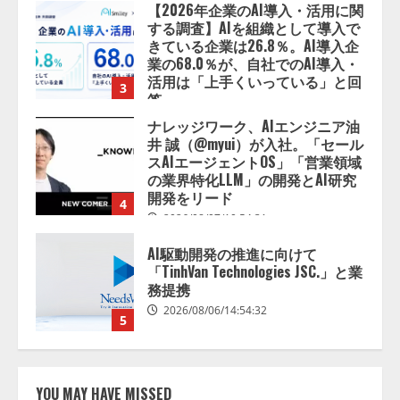
【2026年企業のAI導入・活用に関
する調査】AIを組織として導入で
きている企業は26.8％。AI導入企
業の68.0％が、自社でのAI導入・
活用は「上手くいっている」と回
3
答
2026/08/07/13:53:50
ナレッジワーク、AIエンジニア油
井 誠（@myui）が入社。「セール
スAIエージェントOS」「営業領域
の業界特化LLM」の開発とAI研究
開発をリード
4
2026/08/07/10:54:31
AI駆動開発の推進に向けて
「TinhVan Technologies JSC.」と業
務提携
2026/08/06/14:54:32
5
【開催報告】次世代AIプラットフ
ォーム「TAIZA」および新サービ
YOU MAY HAVE MISSED