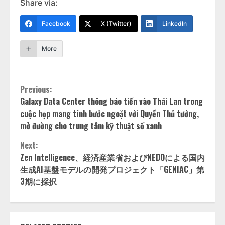
Share via:
Facebook
X (Twitter)
LinkedIn
More
Continue
Previous:
Galaxy Data Center thông báo tiến vào Thái Lan trong
Reading
cuộc họp mang tính bước ngoặt với Quyền Thủ tướng,
mở đường cho trung tâm kỹ thuật số xanh
Next:
Zen Intelligence、経済産業省およびNEDOによる国内
生成AI基盤モデルの開発プロジェクト「GENIAC」第
3期に採択