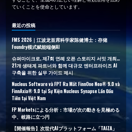
ていくことを使命としています。
最近の投稿
FMS 2026｜江波龙首席科学家陈健博士：存储
Foundry模式赋能端侧AI
슈퍼마이크로, 제7회 연례 오픈 스토리지 서밋 개최…
21개 생태계 파트너와 함께 대규모 엔터프라이즈 AI
구축을 위한 실무 가이드 제시
Nucleus Software và FPT Ra Mắt FinnOne Neo® 9.0 và
FinnAxia® 9.0 tại Sự Kiện Nucleus Synapse Lần Đầu
Tiên tại Việt Nam
FP Marketsによる分析：市場が次の動きを見極める
中、岐路に立つ円
【開催報告】次世代AIプラットフォーム「TAIZA」