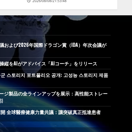
2026/08/08/21:53:48
議および2026年国際ドラゴン賞（IDA）年次会議が
ン操縦をAIがアドバイス「AIコーチ」をリリース
 제품군 스토리지 포트폴리오 공개: 고성능 스토리지 제품
でストレージ製品の全ラインアップを展示：高性能ストレー
引
召開 全球醫療健康力量共議：讓突破真正抵達患者