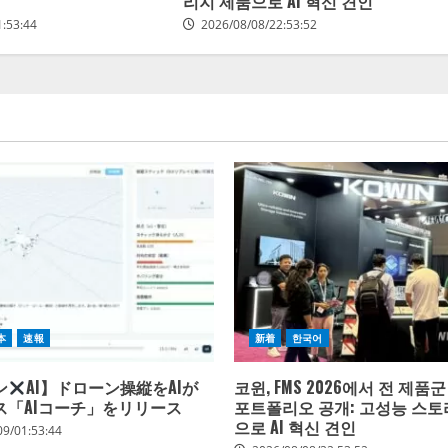
리지 제품으로 AI 혁신 견인
1:53:44
2026/08/08/22:53:52
本
速報
新着
한국어
ン
AI】ドローン操縦をAIが
코윈, FMS 2026에서 전 제품
ス「AIコーチ」をリリース
포트폴리오 공개: 고성능 스토
으로 AI 혁신 견인
09/01:53:44