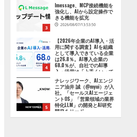
lmessage、MCP接続機能を
強化し、AIから設定操作で
きる機能を拡充
2026/08/07/13:53:50
3
【2026年企業のAI導入・活
用に関する調査】AIを組織
として導入できている企業
は26.8％。AI導入企業の
68.0％が、自社でのAI導
4
入・活用は「上手くいって
いる」と回答
ナレッジワーク、AIエンジ
2026/08/07/13:53:50
ニア油井 誠（@myui）が入
社。「セールスAIエージェ
ントOS」「営業領域の業界
特化LLM」の開発とAI研究
5
開発をリード
2026/08/07/10:54:31
【ドローン
AI】ドローン
操縦をAIがアドバイス「AI
コーチ」をリリース