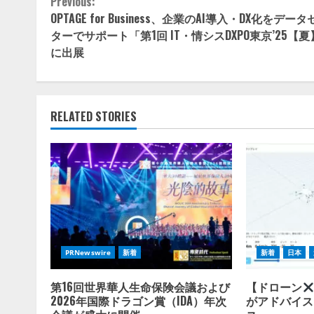
Continue
Previous:
OPTAGE for Business、企業のAI導入・DX化をデー
Reading
ターでサポート「第1回 IT・情シスDXPO東京’25【
に出展
RELATED STORIES
PRNewswire
新着
新着
日本
第16回世界華人生命保険会議および
【ドローン
2026年国際ドラゴン賞（IDA）年次
がアドバイス