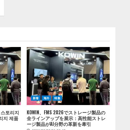
いる」と回答
2026/08/07/13:53:50
新着
海外
特集
군 스토리지
KOWIN、FMS 2026でストレージ製品の
리지 제품
全ラインアップを展示：高性能ストレ
ージ製品がAI分野の革新を牽引