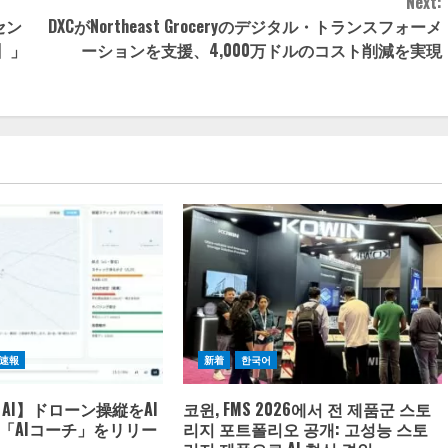
Next:
タセン
DXCがNortheast Groceryのデジタル・トランスフォーメ
夏】」
ーションを支援、4,000万ドルのコスト削減を実現
速報
新着
한국어
AI】ドローン操縦をAI
코윈, FMS 2026에서 전 제품군 스토
「AIコーチ」をリリー
리지 포트폴리오 공개: 고성능 스토