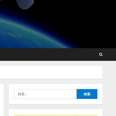
【開催報告】次世代AIプラ
ットフォーム「TAIZA」お
よび新サービスに関する記
者発表会を開催
2
2026/08/07/17:53:45
lmessage、MCP接続機能を
強化し、AIから設定操作で
きる機能を拡充
2026/08/07/13:53:50
3
検
【2026年企業のAI導入・活
索:
用に関する調査】AIを組織
として導入できている企業
は26.8％。AI導入企業の