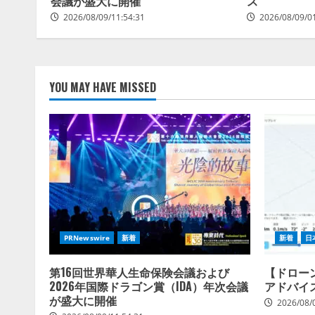
会議が盛大に開催
ス
2026/08/09/11:54:31
2026/08/09/0
YOU MAY HAVE MISSED
PRNewswire
新着
新着
日
第16回世界華人生命保険会議および
【ドロー
2026年国際ドラゴン賞（IDA）年次会議
アドバイ
が盛大に開催
2026/08/