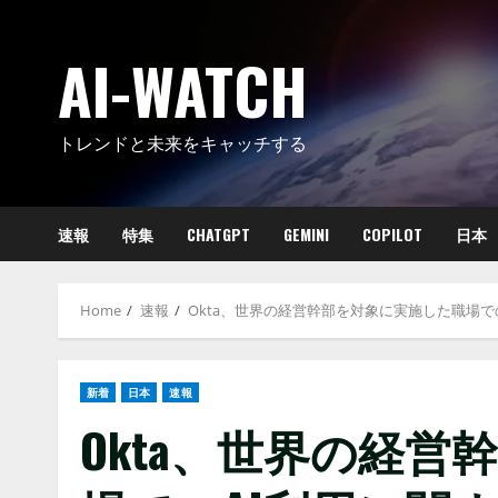
Skip
to
AI-WATCH
content
トレンドと未来をキャッチする
速報
特集
CHATGPT
GEMINI
COPILOT
日本
Home
速報
Okta、世界の経営幹部を対象に実施した職場でのAI
新着
日本
速報
Okta、世界の経