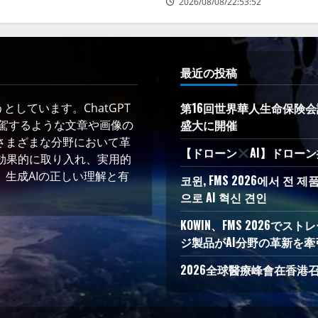
2026/08/08/22:53:52
最近の投稿
第16回世界華人生命保険会
しています。ChatGPT
盛大に開催
凌駕するような文章や画像の
さまざまな分野において革
【ドローン
AI】ドロー
術を効果的に取り入れ、実用的
生成AIの正しい理解と有
코윈, FMS 2026에서 전
으로 AI 혁신 견인
KOWIN、FMS 2026
ジ製品がAI分野の革新を牽
2026全球醫療峰會在香港