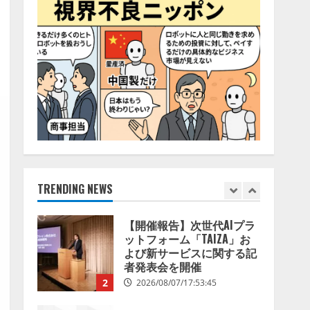
68.0％が、自社でのAI導
4
入・活用は「上手くいって
いる」と回答
ナレッジワーク、AIエンジ
2026/08/07/13:53:50
ニア油井 誠（@myui）が入
社。「セールスAIエージェ
ントOS」「営業領域の業界
特化LLM」の開発とAI研究
5
開発をリード
2026/08/07/10:54:31
【ドローン
AI】ドローン
操縦をAIがアドバイス「AI
コーチ」をリリース
2026/08/09/01:53:44
TRENDING NEWS
1
【開催報告】次世代AIプラ
ットフォーム「TAIZA」お
よび新サービスに関する記
者発表会を開催
2
2026/08/07/17:53:45