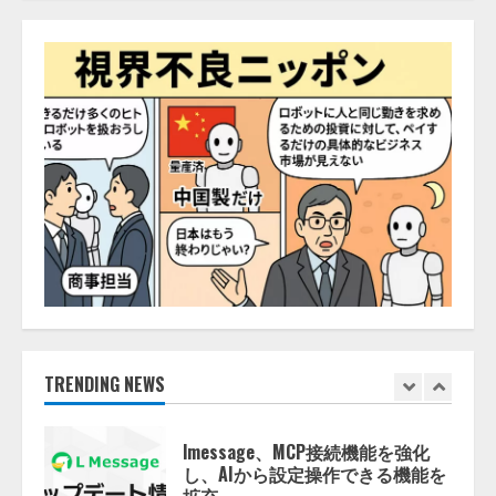
ナレッジワーク、AIエンジニア油
井 誠（@myui）が入社。「セール
スAIエージェントOS」「営業領域
の業界特化LLM」の開発とAI研究
開発をリード
4
2026/08/07/10:54:31
AI駆動開発の推進に向けて
「TinhVan Technologies JSC.」と業
務提携
2026/08/06/14:54:32
5
【開催報告】次世代AIプラットフ
ォーム「TAIZA」および新サービ
スに関する記者発表会を開催
2026/08/07/17:53:45
TRENDING NEWS
1
lmessage、MCP接続機能を強化
し、AIから設定操作できる機能を