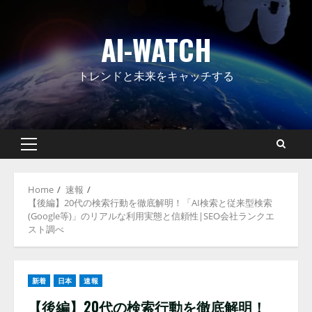
Skip
to
AI-WATCH
content
トレンドと未来をキャッチする
Primary
Menu
Home
速報
【後編】20代の検索行動を徹底解明！「AI検索と従来型検索
(Google等)」のリアルな利用実態と信頼性|SEO会社ランクエ
スト調べ
新着
日本
速報
【後編】20代の検索行動を徹底解明！