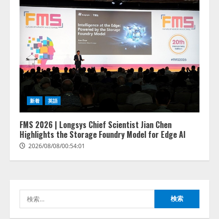
lmessage、MCP接続機能を強化
新着
英語
し、AIから設定操作できる機能を
拡充
FMS 2026 | Longsys Chief Scientist Jian Chen
2026/08/07/13:53:50
Highlights the Storage Foundry Model for Edge AI
2
2026/08/08/00:54:01
【2026年企業のAI導入・活用に関
する調査】AIを組織として導入で
きている企業は26.8％。AI導入企
業の68.0％が、自社でのAI導入・
検
活用は「上手くいっている」と回
3
答
索:
2026/08/07/13:53:50