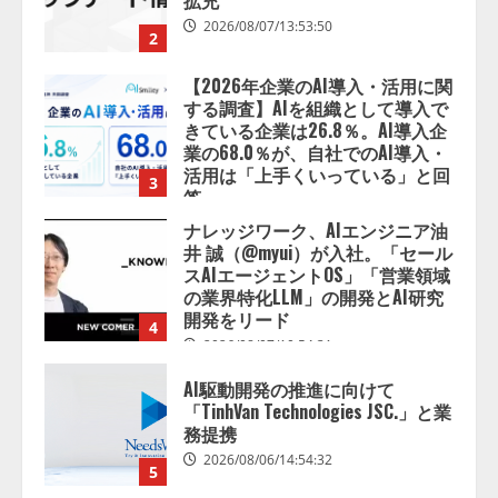
拡充
2026/08/07/13:53:50
2
【2026年企業のAI導入・活用に関
する調査】AIを組織として導入で
きている企業は26.8％。AI導入企
業の68.0％が、自社でのAI導入・
活用は「上手くいっている」と回
3
答
2026/08/07/13:53:50
ナレッジワーク、AIエンジニア油
井 誠（@myui）が入社。「セール
スAIエージェントOS」「営業領域
の業界特化LLM」の開発とAI研究
開発をリード
4
2026/08/07/10:54:31
AI駆動開発の推進に向けて
「TinhVan Technologies JSC.」と業
務提携
2026/08/06/14:54:32
5