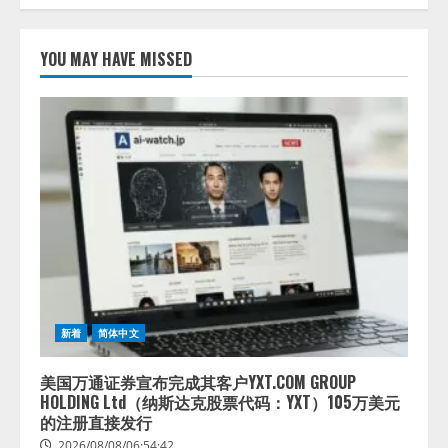
【開催報告】次世代AIプラットフ
ォーム「TAIZA」および新サービ
YOU MAY HAVE MISSED
スに関する記者発表会を開催
2026/08/07/17:53:45
1
lmessage、MCP接続機能を強化
し、AIから設定操作できる機能を
拡充
2026/08/07/13:53:50
2
【2026年企業のAI導入・活用に関
する調査】AIを組織として導入で
きている企業は26.8％。AI導入企
新着
简体中文
業の68.0％が、自社でのAI導入・
活用は「上手くいっている」と回
3
答
美国万通证券宣布完成其客户YXT.COM GROUP
HOLDING Ltd（纳斯达克股票代码：YXT）105万美元
2026/08/07/13:53:50
ナレッジワーク、AIエンジニア油
的注册直接发行
井 誠（@myui）が入社。「セール
2026/08/08/06:54:42