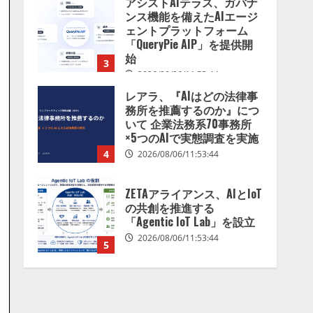
アシストAIテラス、ガバナ
を分析したら、すぐ休めと
ンス機能を備えたAIエージ
言われる自信がある」「昨
ェントプラットフォーム
年の夏はカブトムシを捕ま
「QueryPie AIP」を提供開
えたり、虫と戦ったり…」
始
3
2026/08/06/14:54:31
2026/08/06/11:53:44
レアラ、『AIはどの法律事
務所を推薦するのか』につ
いて 企業法務系70事務所
×5つのAIで実態調査を実施
4
2026/08/06/11:53:44
ZETAアライアンス、AIとIoT
の共創を推進する
「Agentic IoT Lab」を設立
2026/08/06/11:53:44
5
AI駆動開発の推進に向けて
「TinhVan Technologies
JSC.」と業務提携