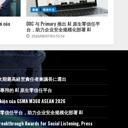
新着
简体中文
ện của
DXC 与 Primary 推出 AI 原生零信任平
台，助力企业安全规模化部署 AI
2026/08/07/03:53:54
、GEFの次期最高経営責任者兼議長に選出
 AI 專用的 AI 原生零信任平台
ự kiện của GSMA M360 ASEAN 2026
 AI 原生零信任平台，助力企业安全规模化部署 AI
reakthrough Awards for Social Listening, Press