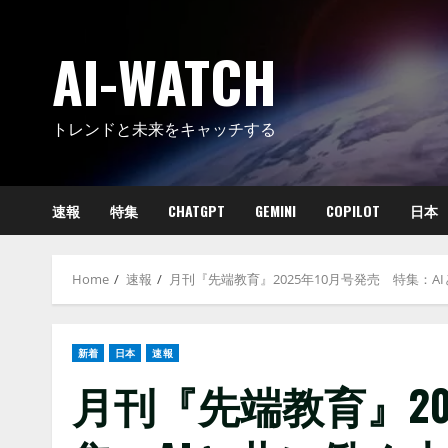
Skip
to
AI-WATCH
content
トレンドと未来をキャッチする
速報
特集
CHATGPT
GEMINI
COPILOT
日本
Home
速報
月刊『先端教育』2025年10月号発売 特集：
新着
日本
速報
月刊『先端教育』20