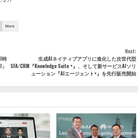
More
Next:
I時
生成AIネイティブアプリに進化した次世代型
I」
SFA/CRM『Knowledge Suite +』、そして新サービスAIソリ
ューション『AIエージェント×』を先行販売開始