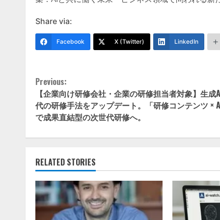
Share via:
Facebook
X (Twitter)
LinkedIn
Continue
Previous:
【企業向け研修会社・企業の研修担当者対象】生成A
Reading
代の研修手法をアップデート。「研修コンテンツ × A
で成果直結型の次世代研修へ。
RELATED STORIES