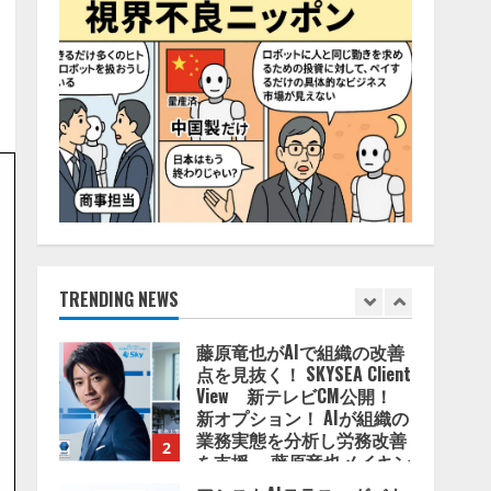
4
2026/08/06/11:53:44
ZETAアライアンス、AIとIoT
の共創を推進する
「Agentic IoT Lab」を設立
2026/08/06/11:53:44
5
AI駆動開発の推進に向けて
「TinhVan Technologies
JSC.」と業務提携
2026/08/06/14:54:32
TRENDING NEWS
1
藤原竜也がAIで組織の改善
点を見抜く！ SKYSEA Client
View 新テレビCM公開！
新オプション！ AIが組織の
業務実態を分析し労務改善
2
を支援。 藤原竜也メイキン
グ動画公開 「もしAIが自分