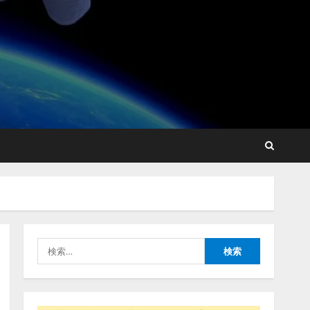
藤原竜也がAIで組織の改善
点を見抜く！ SKYSEA Client
View 新テレビCM公開！
新オプション！ AIが組織の
業務実態を分析し労務改善
2
を支援。 藤原竜也メイキン
グ動画公開 「もしAIが自分
アシストAIテラス、ガバナ
を分析したら、すぐ休めと
ンス機能を備えたAIエージ
言われる自信がある」「昨
ェントプラットフォーム
年の夏はカブトムシを捕ま
「QueryPie AIP」を提供開
えたり、虫と戦ったり…」
始
3
2026/08/06/14:54:31
検
2026/08/06/11:53:44
索:
レアラ、『AIはどの法律事
務所を推薦するのか』につ
いて 企業法務系70事務所
×5つのAIで実態調査を実施