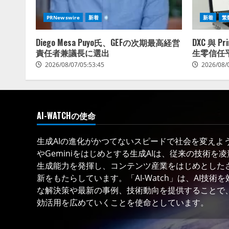
PRNewswire
新着
新着
繁
Diego Mesa Puyo氏、GEFの次期最高経営
DXC 與 P
責任者兼議長に選出
生零信任
2026/08/07/05:53:45
2026/08/
AI-WATCHの使命
生成AIの進化がかつてないスピードで社会を変えようと
やGeminiをはじめとする生成AIは、従来の技術を
生成能力を発揮し、コンテンツ産業をはじめとした
新をもたらしています。「AI-Watch」は、AI技
な解決策や最新の事例、技術動向を提供することで、
効活用を広めていくことを使命としています。