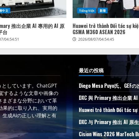
體中文
TiếngViệt
新着
rimary 推出企業 AI 專用的 AI 原
Huawei trở thành Đối tác sự ki
平台
GSMA M360 ASEAN 2026
07/04:54:51
2026/08/07/04:54:45
最近の投稿
Diego Mesa Puyo氏
しています。ChatGPT
凌駕するような文章や画像の
DXC 與 Primary 推出企業
さまざまな分野において革
術を効果的に取り入れ、実用的
Huawei trở thành Đối tác s
生成AIの正しい理解と有
DXC 与 Primary 推出
Cision Wins 2026 MarTech B