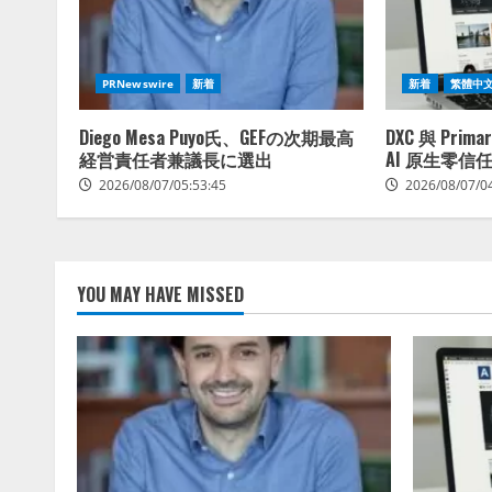
PRNewswire
新着
新着
繁體中
Diego Mesa Puyo氏、GEFの次期最高
DXC 與 Pri
経営責任者兼議長に選出
AI 原生零信
2026/08/07/05:53:45
2026/08/07/0
YOU MAY HAVE MISSED