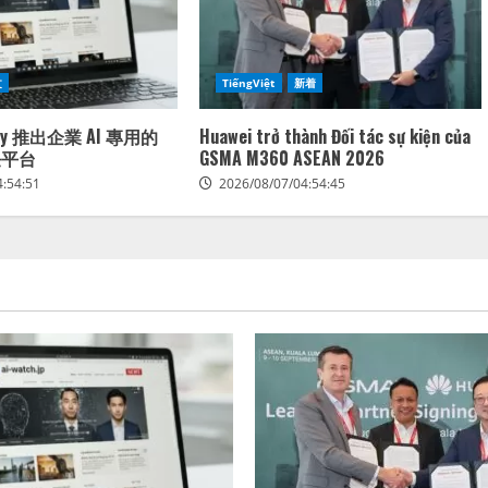
文
TiếngViệt
新着
mary 推出企業 AI 專用的
Huawei trở thành Đối tác sự kiện của
任平台
GSMA M360 ASEAN 2026
4:54:51
2026/08/07/04:54:45