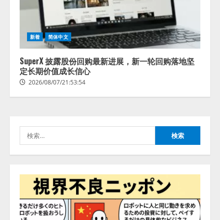
lmessage、MCP接続機能を強化
新着
简体中文
し、AIから設定操作できる機能を
拡充
SuperX 披露股份回购最新进展，新一轮回购落地坚
2026/08/07/13:53:50
定长期价值成长信心
2
2026/08/07/21:53:54
【2026年企業のAI導入・活用に関
する調査】AIを組織として導入で
きている企業は26.8％。AI導入企
業の68.0％が、自社でのAI導入・
検
活用は「上手くいっている」と回
3
答
索:
2026/08/07/13:53:50
ナレッジワーク、AIエンジニア油
井 誠（@myui）が入社。「セール
スAIエージェントOS」「営業領域
の業界特化LLM」の開発とAI研究
開発をリード
4
2026/08/07/10:54:31