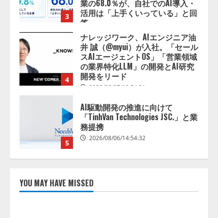
業の68.0％が、自社でのAI導入・
活用は「上手くいっている」と回
3
答
2026/08/07/13:53:50
ナレッジワーク、AIエンジニア油
井 誠（@myui）が入社。「セール
スAIエージェントOS」「営業領域
の業界特化LLM」の開発とAI研究
開発をリード
4
2026/08/07/10:54:31
AI駆動開発の推進に向けて
「TinhVan Technologies JSC.」と業
務提携
2026/08/06/14:54:32
5
【開催報告】次世代AIプラットフ
ォーム「TAIZA」および新サービ
YOU MAY HAVE MISSED
スに関する記者発表会を開催
2026/08/07/17:53:45
1