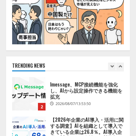
AI駆動開発の推進に向けて
「TinhVan Technologies JSC.」と業
務提携
2026/08/06/14:54:32
5
【開催報告】次世代AIプラットフ
ォーム「TAIZA」および新サービ
スに関する記者発表会を開催
2026/08/07/17:53:45
TRENDING NEWS
1
lmessage、MCP接続機能を強化
し、AIから設定操作できる機能を
拡充
2026/08/07/13:53:50
2
【2026年企業のAI導入・活用に関
する調査】AIを組織として導入で
きている企業は26.8％。AI導入企