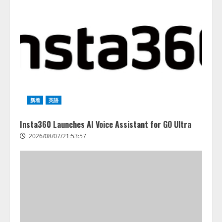
lmessage、MCP接続機能を強化
し、AIから設定操作できる機能を
拡充
2026/08/07/13:53:50
2
【2026年企業のAI導入・活用に関
する調査】AIを組織として導入で
きている企業は26.8％。AI導入企
新着
英語
業の68.0％が、自社でのAI導入・
活用は「上手くいっている」と回
3
答
Insta360 Launches AI Voice Assistant for GO Ultra
2026/08/07/13:53:50
2026/08/07/21:53:57
ナレッジワーク、AIエンジニア油
井 誠（@myui）が入社。「セール
スAIエージェントOS」「営業領域
の業界特化LLM」の開発とAI研究
開発をリード
4
2026/08/07/10:54:31