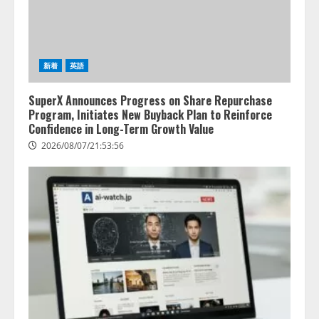
新着
英語
SuperX Announces Progress on Share Repurchase
Program, Initiates New Buyback Plan to Reinforce
Confidence in Long-Term Growth Value
2026/08/07/21:53:56