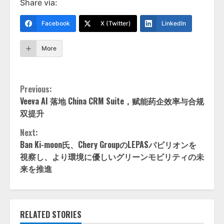
Share via:
Facebook
X (Twitter)
LinkedIn
More
Continue
Previous:
Veeva AI 落地 China CRM Suite，赋能药企效率与合规
Reading
双提升
Next:
Ban Ki-moon氏、Chery GroupのLEPASパビリオンを
視察し、より環境に優しいグリーンモビリティの未
来を推進
RELATED STORIES