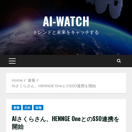
Skip
to
AI-WATCH
content
トレンドと未来をキャッチする
Primary
Menu
Home
速報
AIさくらさん、HENNGE OneとのSSO連携を開始
新着
日本
速報
AIさくらさん、HENNGE OneとのSSO連携を
開始