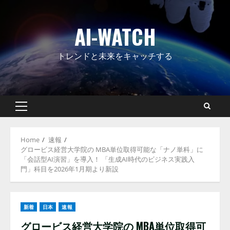
Skip
to
AI-WATCH
content
トレンドと未来をキャッチする
Primary
Menu
Home
速報
グロービス経営大学院の MBA単位取得可能な「ナノ単科」に
「会話型AI演習」を導入！ 「生成AI時代のビジネス実践入
門」科目を2026年1月期より新設
新着
日本
速報
グロービス経営大学院の MBA単位取得可