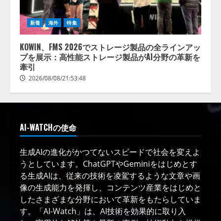
新着
海外
特集
KOWIN、FMS 2026でストレージ製品の全ラインアッ
プを展示：高性能ストレージ製品がAI分野の革新を
牽引
2026/08/08/21:53:48
AI-WATCHの使命
生成AIの進化がかつてないスピードで社会を変えよ
うとしています。ChatGPTやGeminiをはじめとす
る生成AIは、従来の技術を凌駕するような文章や画
像の生成能力を発揮し、コンテンツ産業をはじめと
したさまざまな分野において革新をもたらしていま
す。「AI-Watch」は、AI技術を効果的に取り入