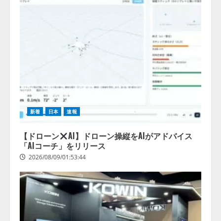
業の68.0％が、自社でのAI導入・
活用は「上手くいっている」と回
4
答
2026/08/07/13:53:50
新着
日本
速報
【ドローン
AI】ドローン操縦をAIがアドバイス
「AIコーチ」をリリース
2026/08/09/01:53:44