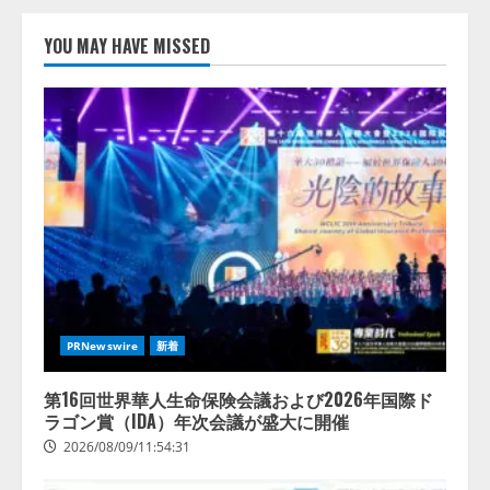
【ドローン
AI】ドローン操縦を
AIがアドバイス「AIコーチ」をリ
YOU MAY HAVE MISSED
リース
2026/08/09/01:53:44
1
【開催報告】次世代AIプラットフ
ォーム「TAIZA」および新サービ
スに関する記者発表会を開催
2026/08/07/17:53:45
2
lmessage、MCP接続機能を強化
し、AIから設定操作できる機能を
拡充
PRNewswire
新着
2026/08/07/13:53:50
3
第16回世界華人生命保険会議および2026年国際ド
ラゴン賞（IDA）年次会議が盛大に開催
【2026年企業のAI導入・活用に関
2026/08/09/11:54:31
する調査】AIを組織として導入で
きている企業は26.8％。AI導入企