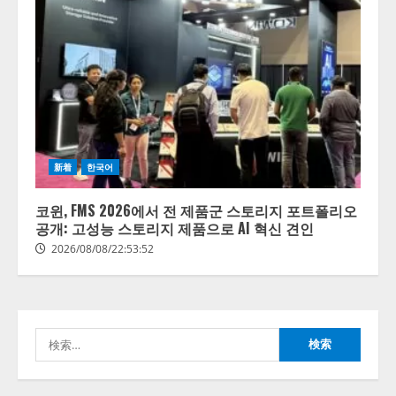
【開催報告】次世代AIプラットフ
新着
한국어
ォーム「TAIZA」および新サービ
スに関する記者発表会を開催
코윈, FMS 2026에서 전 제품군 스토리지 포트폴리오
2026/08/07/17:53:45
공개: 고성능 스토리지 제품으로 AI 혁신 견인
2
2026/08/08/22:53:52
lmessage、MCP接続機能を強化
し、AIから設定操作できる機能を
拡充
検
2026/08/07/13:53:50
3
索:
【2026年企業のAI導入・活用に関