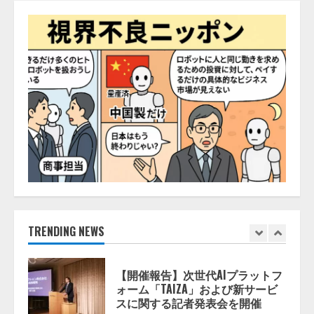
する調査】AIを組織として導入で
きている企業は26.8％。AI導入企
業の68.0％が、自社でのAI導入・
活用は「上手くいっている」と回
4
答
2026/08/07/13:53:50
ナレッジワーク、AIエンジニア油
井 誠（@myui）が入社。「セール
スAIエージェントOS」「営業領域
の業界特化LLM」の開発とAI研究
開発をリード
5
2026/08/07/10:54:31
【ドローン
AI】ドローン操縦を
AIがアドバイス「AIコーチ」をリ
リース
2026/08/09/01:53:44
TRENDING NEWS
1
【開催報告】次世代AIプラットフ
ォーム「TAIZA」および新サービ
スに関する記者発表会を開催