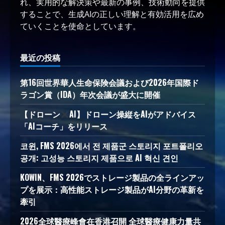
れ、実用的な解決策や最新の事例、技術動向を提供
することで、生成AIの正しい理解と有効活用を広め
ていくことを使命としています。
最近の投稿
第16回世界華人生命保険会議および2026年国際ド
ラゴン賞（IDA）年次会議が盛大に開催
【ドローン
AI】ドローン操縦をAIがアドバイス
「AIコーチ」をリリース
코윈, FMS 2026에서 전 제품군 스토리지 포트폴리오
공개: 고성능 스토리지 제품으로 AI 혁신 견인
KOWIN、FMS 2026でストレージ製品の全ラインアッ
プを展示：高性能ストレージ製品がAI分野の革新を
牽引
2026全球醫療峰會在香港召開 全球醫療健康力量共