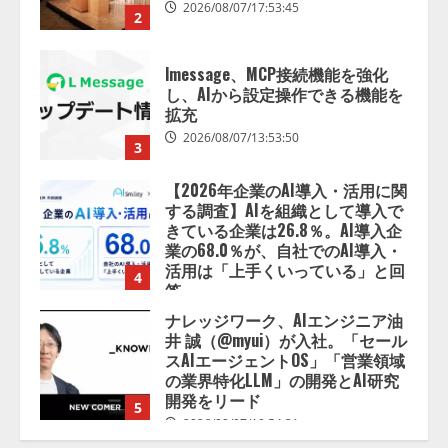
2026/08/07/17:53:45
2
lmessage、MCP接続機能を強化
し、AIから設定操作できる機能を
拡充
2026/08/07/13:53:50
3
【2026年企業のAI導入・活用に関
する調査】AIを組織として導入で
きている企業は26.8％。AI導入企
業の68.0％が、自社でのAI導入・
活用は「上手くいっている」と回
4
答
2026/08/07/13:53:50
ナレッジワーク、AIエンジニア油
井 誠（@myui）が入社。「セール
スAIエージェントOS」「営業領域
の業界特化LLM」の開発とAI研究
開発をリード
5
2026/08/07/10:54:31