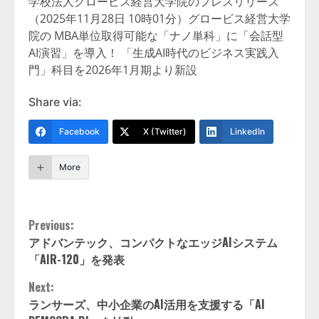
学校法人グロービス経営大学院のプレスリリース
（2025年11月28日 10時01分）グロービス経営大学
院の MBA単位取得可能な「ナノ単科」に「会話型
AI演習」を導入！ 「生成AI時代のビジネス実践入
門」科目を2026年1月期より新設
Share via:
Facebook
X (Twitter)
LinkedIn
More
Continue
Previous:
アドバンテック、コンパクトなエッジAIシステム
Reading
「AIR-120」を発表
Next:
ランサーズ、中小企業のAI活用を支援する「AI