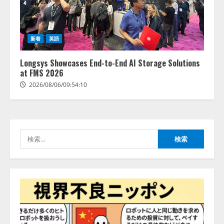
Human to AIからAI to AI時代の到
新着
英語
来を見据え、顧客接点を収益に変
える「Helpfeel Growth」提供開始
Longsys Showcases End-to-End AI Storage Solutions
2026/08/05/19:53:48
at FMS 2026
2
2026/08/06/09:54:10
FDUA 生成AIWG、『金融生成AIガ
イドライン（第1.2版）』を公開
2026/08/05/18:53:45
検
3
索:
生成AI経由のWebサイト流入、1年
半で約7.8倍に ChatGPTなどの
生成AIサービス経由のWebサイト
流入の実態を調査
4
2026/08/05/16:54:34