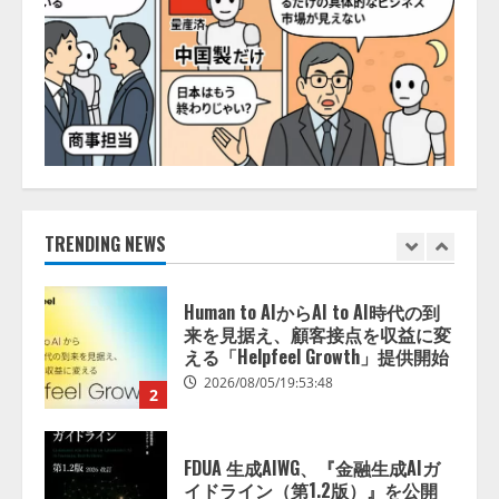
「イベント登録はAIとの対話で完
了」チケット管理システム
『Gettii Lite』、AIイベント登録
機能のリリースを発表！ 手数料
4.4％（税込）は据え置きで提供
5
2026/08/05/15:53:44
PeopleX、『AI面接の教科書——
人と人がより良く出会うための使
い方』の刊行予定を公開
2026/08/06/09:53:54
TRENDING NEWS
1
Human to AIからAI to AI時代の到
来を見据え、顧客接点を収益に変
える「Helpfeel Growth」提供開始
2026/08/05/19:53:48
2
FDUA 生成AIWG、『金融生成AIガ
イドライン（第1.2版）』を公開