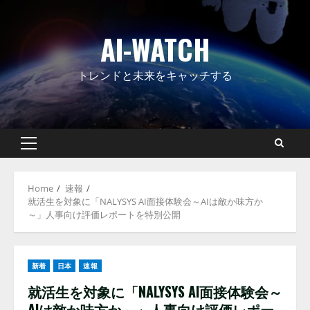
Skip
to
AI-WATCH
content
トレンドと未来をキャッチする
Primary
Menu
Home
速報
就活生を対象に「NALYSYS AI面接体験会～AIは敵か味方か
～」人事向け評価レポートを特別公開
新着
日本
速報
就活生を対象に「NALYSYS AI面接体験会～
AIは敵か味方か～」人事向け評価レポー