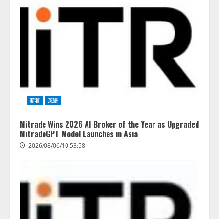
Human to AIからAI to AI時代の到
来を見据え、顧客接点を収益に変
える「Helpfeel Growth」提供開始
2026/08/05/19:53:48
2
FDUA 生成AIWG、『金融生成AIガ
イドライン（第1.2版）』を公開
新着
英語
2026/08/05/18:53:45
3
Mitrade Wins 2026 AI Broker of the Year as Upgraded
MitradeGPT Model Launches in Asia
生成AI経由のWebサイト流入、1年
2026/08/06/10:53:58
半で約7.8倍に ChatGPTなどの
生成AIサービス経由のWebサイト
流入の実態を調査
4
2026/08/05/16:54:34