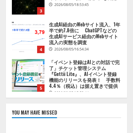
2026/08/05/18:53:45
3
生成AI経由のWebサイト流入、1年
半で約7.8倍に ChatGPTなどの
生成AIサービス経由のWebサイト
流入の実態を調査
4
2026/08/05/16:54:34
「イベント登録はAIとの対話で完
了」チケット管理システム
『Gettii Lite』、AIイベント登録
機能のリリースを発表！ 手数料
4.4％（税込）は据え置きで提供
5
2026/08/05/15:53:44
PeopleX、『AI面接の教科書——
人と人がより良く出会うための使
YOU MAY HAVE MISSED
い方』の刊行予定を公開
2026/08/06/09:53:54
1