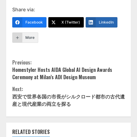
Share via:
Facebook
X (Twitter)
LinkedIn
More
Continue
Previous:
Homestyler Hosts AIDA Global AI Design Awards
Reading
Ceremony at Milan’s ADI Design Museum
Next:
西安で世界各国の市長がシルクロード都市の古代遺
産と現代産業の両立を探る
RELATED STORIES