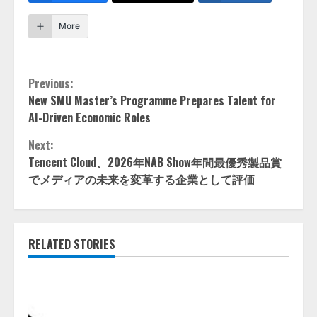
More
Continue
Previous:
New SMU Master’s Programme Prepares Talent for
Reading
AI-Driven Economic Roles
Next:
Tencent Cloud、2026年NAB Show年間最優秀製品賞
でメディアの未来を変革する企業として評価
RELATED STORIES