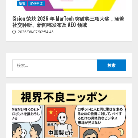
アシストAIテラス、ガバナンス機
ある」「昨年の夏はカブトムシを
新着
简体中文
能を備えたAIエージェントプラッ
捕まえたり、虫と戦ったり…」
トフォーム「QueryPie AIP」を提
2026/08/06/14:54:31
Cision 荣获 2026 年 MarTech 突破奖三项大奖，涵盖
供開始
社交聆听、新闻稿发布及 AEO 领域
3
2026/08/06/11:53:44
2026/08/07/02:54:45
レアラ、『AIはどの法律事務所を
推薦するのか』について 企業法
務系70事務所×5つのAIで実態調査
を実施
検
4
2026/08/06/11:53:44
索:
ZETAアライアンス、AIとIoTの共
創を推進する 「Agentic IoT Lab」
を設立
2026/08/06/11:53:44
5
AI駆動開発の推進に向けて
「TinhVan Technologies JSC.」と業
務提携