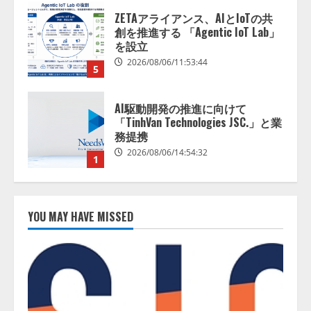
ZETAアライアンス、AIとIoTの共
創を推進する 「Agentic IoT Lab」
を設立
2026/08/06/11:53:44
5
AI駆動開発の推進に向けて
「TinhVan Technologies JSC.」と業
務提携
2026/08/06/14:54:32
1
藤原竜也がAIで組織の改善点を見
抜く！ SKYSEA Client View 新テ
YOU MAY HAVE MISSED
レビCM公開！ 新オプション！ AI
が組織の業務実態を分析し労務改
善を支援。 藤原竜也メイキング
2
動画公開 「もしAIが自分を分析し
たら、すぐ休めと言われる自信が
アシストAIテラス、ガバナンス機
ある」「昨年の夏はカブトムシを
能を備えたAIエージェントプラッ
捕まえたり、虫と戦ったり…」
トフォーム「QueryPie AIP」を提