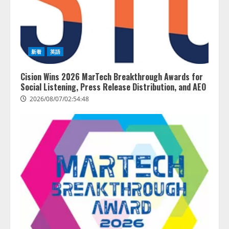
新着
英語
Cision Wins 2026 MarTech Breakthrough Awards for
Social Listening, Press Release Distribution, and AEO
2026/08/07/02:54:48
藤原竜也がAIで組織の改善点を見
抜く！ SKYSEA Client View 新テ
レビCM公開！ 新オプション！ AI
が組織の業務実態を分析し労務改
善を支援。 藤原竜也メイキング
2
動画公開 「もしAIが自分を分析し
たら、すぐ休めと言われる自信が