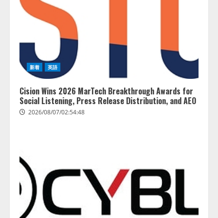
2026/08/06/14:54:31
供開始
3
2026/08/06/11:53:44
レアラ、『AIはどの法律事務所を
推薦するのか』について 企業法
務系70事務所×5つのAIで実態調査
新着
英語
を実施
4
2026/08/06/11:53:44
Cision Wins 2026 MarTech Breakthrough Awards for
Social Listening, Press Release Distribution, and AEO
2026/08/07/02:54:48