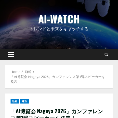
Skip
to
AI-WATCH
content
トレンドと未来をキャッチする
Primary
Menu
Home
速報
「AI博覧会 Nagoya 2026」カンファレンス第1弾スピーカーを
発表！
新着
速報
「AI博覧会 Nagoya 2026」カンファレン
ス第1弾スピーカーを発表！