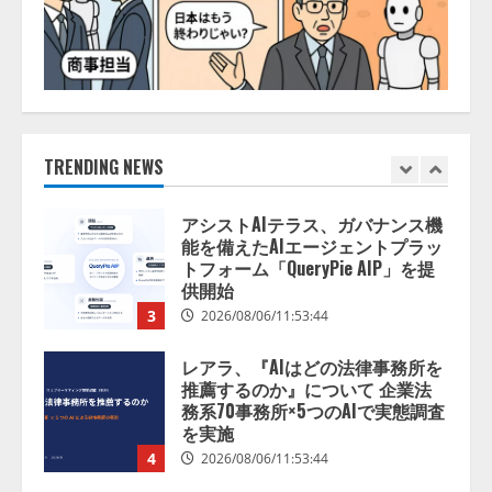
2026/08/06/14:54:32
1
藤原竜也がAIで組織の改善点を見
抜く！ SKYSEA Client View 新テ
レビCM公開！ 新オプション！ AI
が組織の業務実態を分析し労務改
善を支援。 藤原竜也メイキング
TRENDING NEWS
2
動画公開 「もしAIが自分を分析し
たら、すぐ休めと言われる自信が
アシストAIテラス、ガバナンス機
ある」「昨年の夏はカブトムシを
能を備えたAIエージェントプラッ
捕まえたり、虫と戦ったり…」
トフォーム「QueryPie AIP」を提
2026/08/06/14:54:31
供開始
3
2026/08/06/11:53:44
レアラ、『AIはどの法律事務所を
推薦するのか』について 企業法
務系70事務所×5つのAIで実態調査
を実施
4
2026/08/06/11:53:44