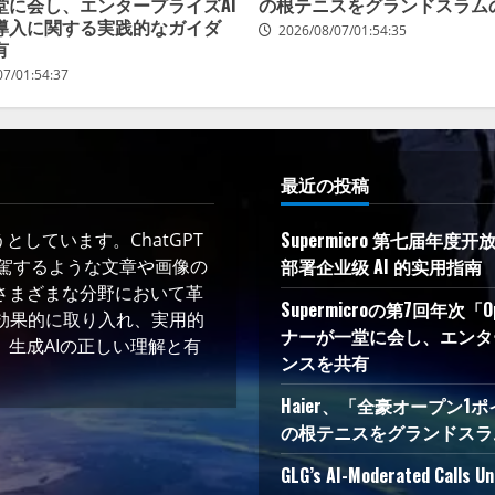
堂に会し、エンタープライズAI
の根テニスをグランドスラム
導入に関する実践的なガイダ
2026/08/07/01:54:35
有
07/01:54:37
最近の投稿
Supermicro 第七届年
しています。ChatGPT
部署企业级 AI 的实用指南
凌駕するような文章や画像の
さまざまな分野において革
Supermicroの第7回年次「
術を効果的に取り入れ、実用的
ナーが一堂に会し、エンタ
生成AIの正しい理解と有
ンスを共有
Haier、「全豪オープン1ポ
の根テニスをグランドスラ
GLG’s AI-Moderated Calls Un