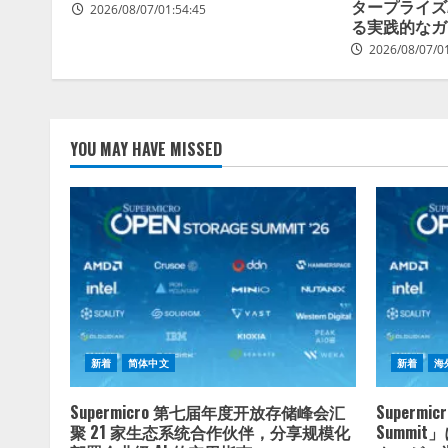
タープライズ
2026/08/07/01:54:45
る実践的なガ
2026/08/07/0
YOU MAY HAVE MISSED
新着
简体中文
新着
海
Supermicro 第七届年度开放存储峰会汇
Supermi
聚 21 家生态系统合作伙伴，分享规模化
Summi