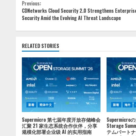
Continue
Previous:
CDNetworks Cloud Security 2.0 Strengthens Enterpris
Reading
Security Amid the Evolving AI Threat Landscape
RELATED STORIES
新着
简体中文
新着
海外
Supermicro 第七届年度开放存储峰会
Supermicr
汇聚 21 家生态系统合作伙伴，分享
Storage S
规模化部署企业级 AI 的实用指南
テムパートナ