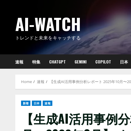
Skip
to
AI-WATCH
content
トレンドと未来をキャッチする
速報
特集
CHATGPT
GEMINI
COPILOT
日本
Home
速報
【生成AI活用事例分析レポート 2025年10月
新着
日本
速報
【生成AI活用事例分析