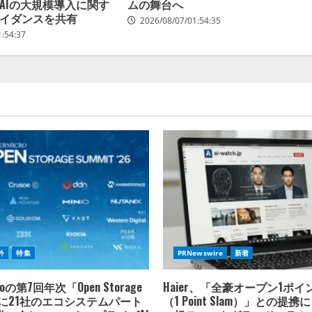
AIの大規模導入に関す
ムの舞台へ
イダンスを共有
2026/08/07/01:54:35
1:54:37
外
特集
PRNewswire
新着
croの第7回年次「Open Storage
Haier、「全豪オープン1ポ
t」に21社のエコシステムパート
（1 Point Slam）」との提