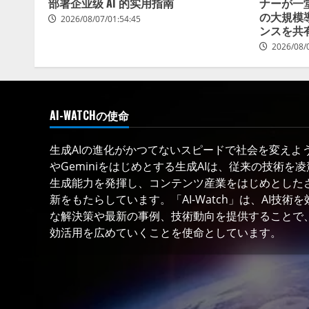
部署企业级 AI 的实用指南
ナーが一
の大規模
2026/08/07/01:54:45
ンスを共
2026/08/
AI-WATCHの使命
生成AIの進化がかつてないスピードで社会を変えようと
やGeminiをはじめとする生成AIは、従来の技術を
生成能力を発揮し、コンテンツ産業をはじめとした
新をもたらしています。「AI-Watch」は、AI技
な解決策や最新の事例、技術動向を提供することで、
効活用を広めていくことを使命としています。