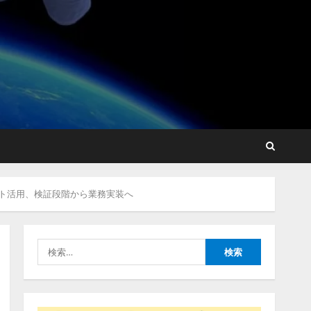
藤原竜也がAIで組織の改善
点を見抜く！ SKYSEA Client
View 新テレビCM公開！
新オプション！ AIが組織の
業務実態を分析し労務改善
2
を支援。 藤原竜也メイキン
グ動画公開 「もしAIが自分
アシストAIテラス、ガバナ
を分析したら、すぐ休めと
ンス機能を備えたAIエージ
言われる自信がある」「昨
ェント活用、検証段階から業務実装へ
ェントプラットフォーム
年の夏はカブトムシを捕ま
「QueryPie AIP」を提供開
えたり、虫と戦ったり…」
始
3
2026/08/06/14:54:31
検
2026/08/06/11:53:44
索:
レアラ、『AIはどの法律事
務所を推薦するのか』につ
いて 企業法務系70事務所
×5つのAIで実態調査を実施