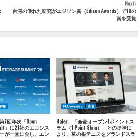
Next:
e
台湾の優れた研究がエジソン賞（Edison Awards）で16の
賞を受賞
特集
PRNewswire
新着
oの第7回年次「Open
Haier、「全豪オープン1ポイントス
ummit」に21社のエコシス
ラム（1 Point Slam）」との提携に
ーが一堂に会し、エン
より、草の根テニスをグランドスラ