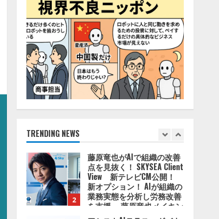
4
2026/08/06/11:53:44
ZETAアライアンス、AIとIoT
の共創を推進する
「Agentic IoT Lab」を設立
2026/08/06/11:53:44
5
AI駆動開発の推進に向けて
「TinhVan Technologies
JSC.」と業務提携
2026/08/06/14:54:32
TRENDING NEWS
1
藤原竜也がAIで組織の改善
点を見抜く！ SKYSEA Client
View 新テレビCM公開！
新オプション！ AIが組織の
業務実態を分析し労務改善
2
を支援。 藤原竜也メイキン
グ動画公開 「もしAIが自分