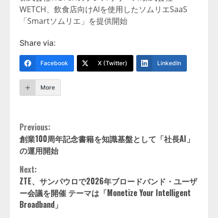
WETCH、飲食店向けAIを使用したソムリエSaaS
「Smartソムリエ」を提供開始
Share via:
Facebook
X (Twitter)
LinkedIn
More
Continue
Previous:
創業100周年記念書籍を知識基盤として「社長AI」
Reading
の運用開始
Next:
ZTE、サンパウロで2026年ブロードバンド・ユーザ
ー会議を開催 テーマは「Monetize Your Intelligent
Broadband」