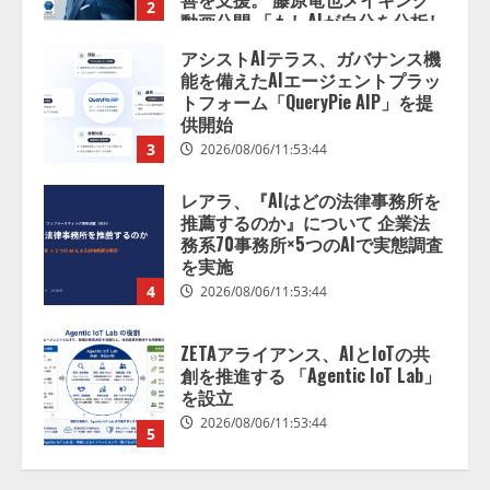
2
動画公開 「もしAIが自分を分析し
たら、すぐ休めと言われる自信が
アシストAIテラス、ガバナンス機
ある」「昨年の夏はカブトムシを
能を備えたAIエージェントプラッ
捕まえたり、虫と戦ったり…」
トフォーム「QueryPie AIP」を提
2026/08/06/14:54:31
供開始
3
2026/08/06/11:53:44
レアラ、『AIはどの法律事務所を
推薦するのか』について 企業法
務系70事務所×5つのAIで実態調査
を実施
4
2026/08/06/11:53:44
ZETAアライアンス、AIとIoTの共
創を推進する 「Agentic IoT Lab」
を設立
2026/08/06/11:53:44
5