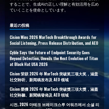
することで、生成AIの正しい理解と有効活用を広め
ていくことを使命としています。
最近の投稿
Cision Wins 2026 MarTech Breakthrough Awards for
Social Listening, Press Release Distribution, and AEO
Cyble Says the Future of Endpoint Security Goes
Beyond Detection, Unveils the Next Evolution of Titan
at Black Hat USA 2026
Cision 荣获 2026 年 MarTech 突破奖三项大奖，涵盖
社交聆听、新闻稿发布及 AEO 领域
Cision 榮獲 2026 年 MarTech 突破獎三項大獎，涵蓋
社交聆聽、新聞稿發佈及 AEO 領域
시전, 2026 마테크 브레이크스루 어워즈에서 소셜 리