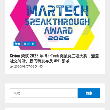
藤原竜也がAIで組織の改善点を見
新着
简体中文
抜く！ SKYSEA Client View 新テ
レビCM公開！ 新オプション！ AI
が組織の業務実態を分析し労務改
Cision 荣获 2026 年 MarTech 突破奖三项大奖，涵盖
善を支援。 藤原竜也メイキング
社交聆听、新闻稿发布及 AEO 领域
2
動画公開 「もしAIが自分を分析し
2026/08/07/02:54:45
たら、すぐ休めと言われる自信が
アシストAIテラス、ガバナンス機
ある」「昨年の夏はカブトムシを
能を備えたAIエージェントプラッ
捕まえたり、虫と戦ったり…」
トフォーム「QueryPie AIP」を提
2026/08/06/14:54:31
供開始
検
3
2026/08/06/11:53:44
索:
レアラ、『AIはどの法律事務所を