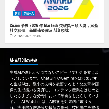
新着
繁體中文
Cision 榮獲 2026 年 MarTech 突破獎三項大獎，涵蓋
社交聆聽、新聞稿發佈及 AEO 領域
2026/08/07/02:54:43
AI-WATCHの使命
生成AIの進化がかつてないスピードで社会を変えよ
うとしています。ChatGPTやGeminiをはじめとす
る生成AIは、従来の技術を凌駕するような文章や画
像の生成能力を発揮し、コンテンツ産業をはじめと
したさまざまな分野において革新をもたらしていま
す。「AI-Watch」は、AI技術を効果的に取り入
れ、実用的な解決策や最新の事例、技術動向を提供