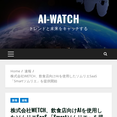
Skip
to
AI-WATCH
content
トレンドと未来をキャッチする
Primary
Menu
Home
速報
株式会社WETCH、飲食店向けAIを使用したソムリエSaaS
「Smartソムリエ」を提供開始
新着
速報
株式会社WETCH、飲食店向けAIを使用し
たソムリエSaaS 「Smartソムリエ」を提