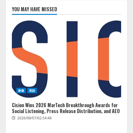
AI駆動開発の推進に向けて
「TinhVan Technologies JSC.」と業
YOU MAY HAVE MISSED
務提携
2026/08/06/14:54:32
1
藤原竜也がAIで組織の改善点を見
抜く！ SKYSEA Client View 新テ
レビCM公開！ 新オプション！ AI
が組織の業務実態を分析し労務改
善を支援。 藤原竜也メイキング
2
動画公開 「もしAIが自分を分析し
たら、すぐ休めと言われる自信が
アシストAIテラス、ガバナンス機
ある」「昨年の夏はカブトムシを
能を備えたAIエージェントプラッ
捕まえたり、虫と戦ったり…」
トフォーム「QueryPie AIP」を提
2026/08/06/14:54:31
新着
英語
供開始
3
2026/08/06/11:53:44
Cision Wins 2026 MarTech Breakthrough Awards for
Social Listening, Press Release Distribution, and AEO
レアラ、『AIはどの法律事務所を
2026/08/07/02:54:48
推薦するのか』について 企業法
務系70事務所×5つのAIで実態調査
を実施