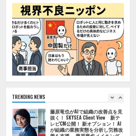
推薦するのか』について 企業法
務系70事務所×5つのAIで実態調査
を実施
4
2026/08/06/11:53:44
ZETAアライアンス、AIとIoTの共
創を推進する 「Agentic IoT Lab」
を設立
2026/08/06/11:53:44
5
AI駆動開発の推進に向けて
「TinhVan Technologies JSC.」と業
務提携
2026/08/06/14:54:32
TRENDING NEWS
1
藤原竜也がAIで組織の改善点を見
抜く！ SKYSEA Client View 新テ
レビCM公開！ 新オプション！ AI
が組織の業務実態を分析し労務改
善を支援。 藤原竜也メイキング