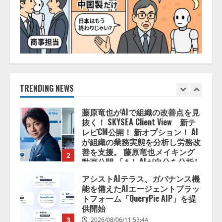
を設立
2026/08/06/11:53:44
5
AI駆動開発の推進に向けて
「TinhVan Technologies JSC.」と業
務提携
2026/08/06/14:54:32
TRENDING NEWS
1
藤原竜也がAIで組織の改善点を見
抜く！ SKYSEA Client View 新テ
レビCM公開！ 新オプション！ AI
が組織の業務実態を分析し労務改
善を支援。 藤原竜也メイキング
2
動画公開 「もしAIが自分を分析し
たら、すぐ休めと言われる自信が
アシストAIテラス、ガバナンス機
ある」「昨年の夏はカブトムシを
能を備えたAIエージェントプラッ
捕まえたり、虫と戦ったり…」
トフォーム「QueryPie AIP」を提
2026/08/06/14:54:31
供開始
3
2026/08/06/11:53:44