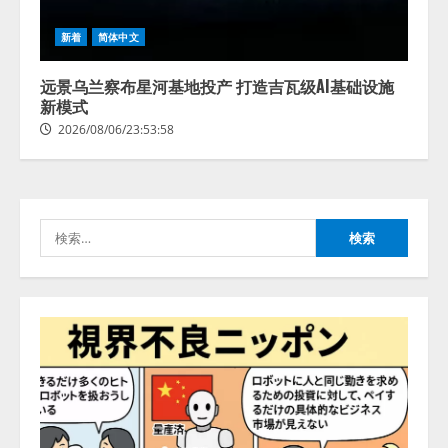
藤原竜也がAIで組織の改善点を見
新着
简体中文
抜く！ SKYSEA Client View 新テ
レビCM公開！ 新オプション！ AI
が組織の業務実態を分析し労務改
远景乌兰察布星河基地投产 打造吉瓦级AI基础设施
善を支援。 藤原竜也メイキング
新模式
2
動画公開 「もしAIが自分を分析し
2026/08/06/23:53:58
たら、すぐ休めと言われる自信が
アシストAIテラス、ガバナンス機
ある」「昨年の夏はカブトムシを
能を備えたAIエージェントプラッ
捕まえたり、虫と戦ったり…」
トフォーム「QueryPie AIP」を提
2026/08/06/14:54:31
供開始
検
3
2026/08/06/11:53:44
索:
レアラ、『AIはどの法律事務所を
推薦するのか』について 企業法
務系70事務所×5つのAIで実態調査
を実施
4
2026/08/06/11:53:44
ZETAアライアンス、AIとIoTの共
創を推進する 「Agentic IoT Lab」