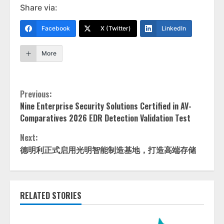
Share via:
Facebook
X (Twitter)
LinkedIn
More
Continue
Previous:
Nine Enterprise Security Solutions Certified in AV-
Reading
Comparatives 2026 EDR Detection Validation Test
Next:
德明利正式启用光明智能制造基地，打造高端存储
RELATED STORIES