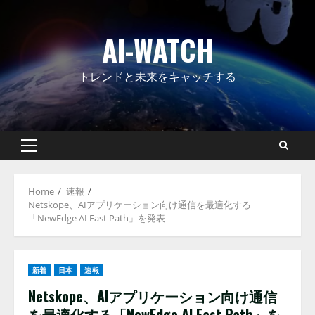
Skip
to
AI-WATCH
content
トレンドと未来をキャッチする
Primary
Menu
Home
速報
Netskope、AIアプリケーション向け通信を最適化する
「NewEdge AI Fast Path」を発表
新着
日本
速報
Netskope、AIアプリケーション向け通信
を最適化する「NewEdge AI Fast Path」を