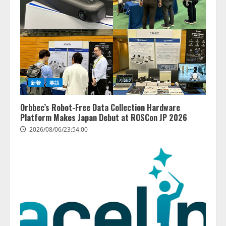
抜く！ SKYSEA Client View 新テ
レビCM公開！ 新オプション！ AI
が組織の業務実態を分析し労務改
善を支援。 藤原竜也メイキング
2
動画公開 「もしAIが自分を分析し
たら、すぐ休めと言われる自信が
アシストAIテラス、ガバナンス機
ある」「昨年の夏はカブトムシを
能を備えたAIエージェントプラッ
捕まえたり、虫と戦ったり…」
トフォーム「QueryPie AIP」を提
2026/08/06/14:54:31
新着
英語
供開始
3
2026/08/06/11:53:44
Orbbec’s Robot-Free Data Collection Hardware
Platform Makes Japan Debut at ROSCon JP 2026
レアラ、『AIはどの法律事務所を
2026/08/06/23:54:00
推薦するのか』について 企業法
務系70事務所×5つのAIで実態調査
を実施
4
2026/08/06/11:53:44