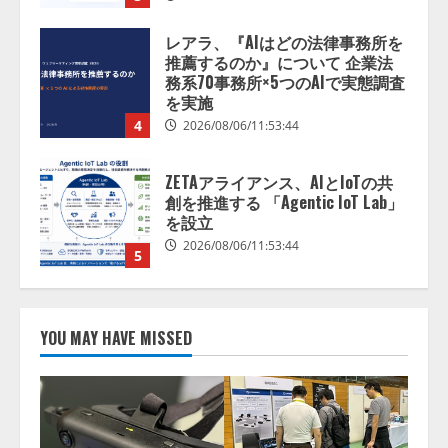
レアラ、『AIはどの法律事務所を
推薦するのか』について 企業法
務系70事務所×5つのAIで実態調査
を実施
4
2026/08/06/11:53:44
ZETAアライアンス、AIとIoTの共
創を推進する 「Agentic IoT Lab」
を設立
2026/08/06/11:53:44
5
AI駆動開発の推進に向けて
「TinhVan Technologies JSC.」と業
YOU MAY HAVE MISSED
務提携
2026/08/06/14:54:32
1
藤原竜也がAIで組織の改善点を見