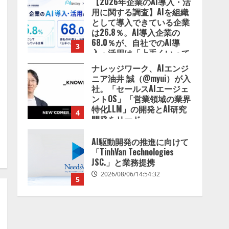
【2026年企業のAI導入・活
用に関する調査】AIを組織
として導入できている企業
は26.8％。AI導入企業の
68.0％が、自社でのAI導
3
入・活用は「上手くいって
いる」と回答
ナレッジワーク、AIエンジ
2026/08/07/13:53:50
ニア油井 誠（@myui）が入
社。「セールスAIエージェ
ントOS」「営業領域の業界
特化LLM」の開発とAI研究
4
開発をリード
2026/08/07/10:54:31
AI駆動開発の推進に向けて
「TinhVan Technologies
JSC.」と業務提携
2026/08/06/14:54:32
5
【開催報告】次世代AIプラ
ットフォーム「TAIZA」お
よび新サービスに関する記