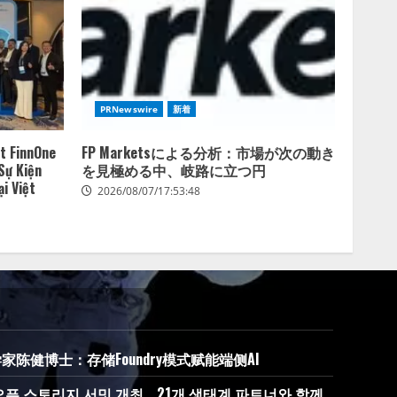
2026/08/07/10:54:31
PRNewswire
新着
t FinnOne
FP Marketsによる分析：市場が次の動き
Sự Kiện
を見極める中、岐路に立つ円
i Việt
2026/08/07/17:53:48
学家陈健博士：存储Foundry模式赋能端侧AI
오픈 스토리지 서밋 개최… 21개 생태계 파트너와 함께