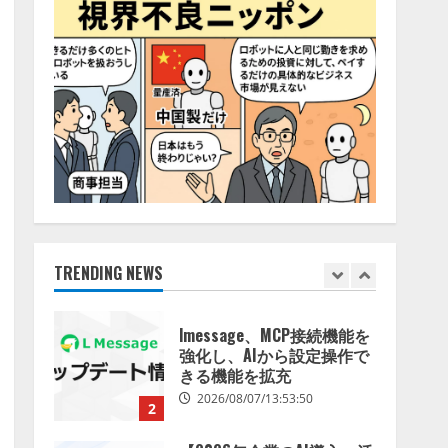
特化LLM」の開発とAI研究
4
開発をリード
2026/08/07/10:54:31
AI駆動開発の推進に向けて
「TinhVan Technologies
JSC.」と業務提携
2026/08/06/14:54:32
5
【開催報告】次世代AIプラ
ットフォーム「TAIZA」お
よび新サービスに関する記
者発表会を開催
TRENDING NEWS
1
2026/08/07/17:53:45
lmessage、MCP接続機能を
強化し、AIから設定操作で
きる機能を拡充
2026/08/07/13:53:50
2