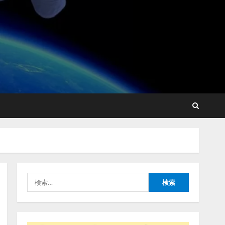
lmessage、MCP接続機能を
強化し、AIから設定操作で
きる機能を拡充
2026/08/07/13:53:50
2
【2026年企業のAI導入・活
用に関する調査】AIを組織
として導入できている企業
は26.8％。AI導入企業の
68.0％が、自社でのAI導
3
入・活用は「上手くいって
検
いる」と回答
ナレッジワーク、AIエンジ
索:
2026/08/07/13:53:50
ニア油井 誠（@myui）が入
社。「セールスAIエージェ
ントOS」「営業領域の業界