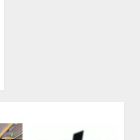
者発表会を開催
1
2026/08/07/17:53:45
lmessage、MCP接続機能を
強化し、AIから設定操作で
きる機能を拡充
2026/08/07/13:53:50
2
【2026年企業のAI導入・活
用に関する調査】AIを組織
として導入できている企業
は26.8％。AI導入企業の
68.0％が、自社でのAI導
3
入・活用は「上手くいって
いる」と回答
ナレッジワーク、AIエンジ
2026/08/07/13:53:50
ニア油井 誠（@myui）が入
社。「セールスAIエージェ
ントOS」「営業領域の業界
特化LLM」の開発とAI研究
4
開発をリード