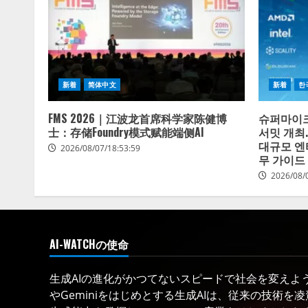
新着
简体中文
新着
한
FMS 2026｜江波龙首席科学家陈健博
슈퍼마이크
士：存储Foundry模式赋能端侧AI
서밋 개최
대규모 엔
2026/08/07/18:53:59
무 가이드
2026/08/
AI-WATCHの使命
生成AIの進化がかつてないスピードで社会を変えようと
やGeminiをはじめとする生成AIは、従来の技術を