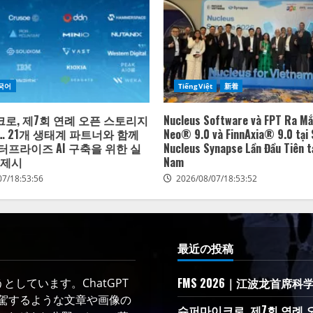
국어
TiếngViệt
新着
로, 제7회 연례 오픈 스토리지
Nucleus Software và FPT Ra Mắ
… 21개 생태계 파트너와 함께
Neo® 9.0 và FinnAxia® 9.0 tại 
터프라이즈 AI 구축을 위한 실
Nucleus Synapse Lần Đầu Tiên tạ
 제시
Nam
07/18:53:56
2026/08/07/18:53:52
最近の投稿
FMS 2026｜江波龙首席科
しています。ChatGPT
凌駕するような文章や画像の
슈퍼마이크로, 제7회 연례 