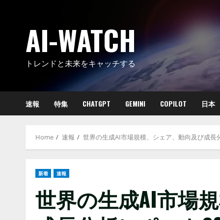
Skip
to
AI-WATCH
content
トレンドと未来をキャッチする
速報
特集
CHATGPT
GEMINI
COPILOT
日本
Home
速報
世界の生成AI市場規模、シェア、動向及び成長分析レ
新着
速報
世界の生成AI市場