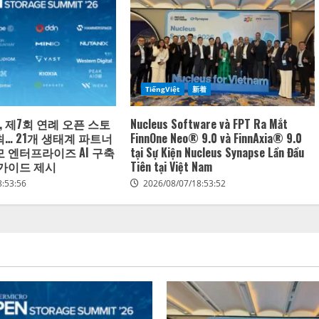
TiếngViệt
新着
 제7회 연례 오픈 스토
Nucleus Software và FPT Ra Mắt
최… 21개 생태계 파트너
FinnOne Neo® 9.0 và FinnAxia® 9.0
모 엔터프라이즈 AI 구축
tại Sự Kiện Nucleus Synapse Lần Đầu
 가이드 제시
Tiên tại Việt Nam
8:53:56
2026/08/07/18:53:52